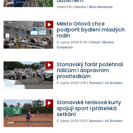
autismem
Včera
11:15
|
Havířov
|
Bára Kelnerová
Město Orlová chce
01:38
podpořit bydlení mladých
rodin
5. srpna 2026
15:30
|
Orlová
|
Monika
Ociepková
Stonavský farář požehnal
01:50
řidičům i dopravním
prostředkům
5. srpna 2026
13:18
|
Stonava
|
Jiří Brzóska
Stonavské tenisové kurty
02:44
spojují sport i přátelská
setkání
5. srpna 2026
13:10
|
Stonava
|
Jiří Brzóska