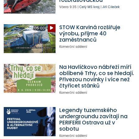
rozbrušovačkou
Včera
9:35
|
Celý MS kraj
|
Jiří Cileček
STOW Karviná rozšiřuje
05:00
výrobu, přijme 40
zaměstnanců
Komerční sdělení
Na Havlíčkovo nábřeží míří
oblíbené Trhy, co se hledají.
Přivezou novinky i více než
čtyřicet stánků
Komerční sdělení
Legendy tuzemského
undergroundu zavítají na
PERIFERII Ostrava už v
sobotu
Komerční sdělení