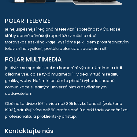
POLAR TELEVIZE
je nejúspěšnější regionální televizní společnost v ČR. Naše
štáby denně přinášejí reportáže z měst a obcí
Moravskoslezského kraje. Vysíláme je k lidem prostřednictvím
televizního vysílání, portálu polar.cz a sociálních sítí.
POLAR MULTIMEDIA
je divize se specializací na komerční výrobu. Umíme a rádi
děláme vše, co se týká multimedií - videa, virtuální realitu,
grafiky, weby. Našim klientům to přináší výhodu snadné
komunikace s jediným univerzálním a osvědčeným
dodavatelem.
Obě naše divize těží z více než 30ti let zkušeností (založeno
1993), sdružují více než 50 profesionálů a drží řadu ocenění za
profesionalitu a proklientský přístup.
Kontaktujte nás