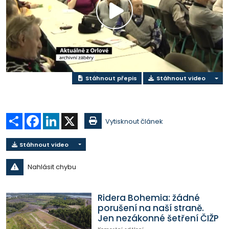
Přehrát
video
Stáhnout přepis
Stáhnout video
Sdílet
Facebook
LinkedIn
X
Vytisknout článek
Stáhnout video
Nahlásit chybu
Ridera Bohemia: žádné
porušení na naší straně.
Jen nezákonné šetření ČIŽP