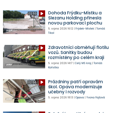
Dohoda Frýdku-Místku a
02:53
Slezanu Holding přinesla
novou parkovací plochu
5. srpna 2026
16:12
|
Frýdek-Místek
|
Tomáš
Tikal
Zdravotníci obměňují flotilu
01:18
vozů. Sanitky budou
rozmístěny po celém kraji
5. srpna 2026
14:17
|
Celý MS kraj
|
Tomáš
Kořistka
Prázdniny patří opravám
02:56
škol. Opava modernizuje
učebny i rozvody
5. srpna 2026
18:13
|
Opava
|
Yvona Fajtová