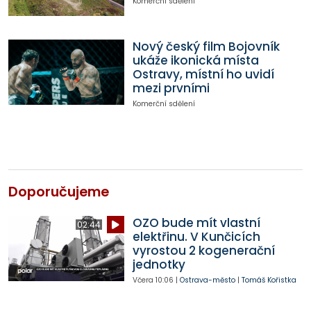
Komerční sdělení
Nový český film Bojovník
ukáže ikonická místa
Ostravy, místní ho uvidí
mezi prvními
Komerční sdělení
Doporučujeme
OZO bude mít vlastní
02:44
elektřinu. V Kunčicích
vyrostou 2 kogenerační
jednotky
Včera
10:06
|
Ostrava-město
|
Tomáš Kořistka