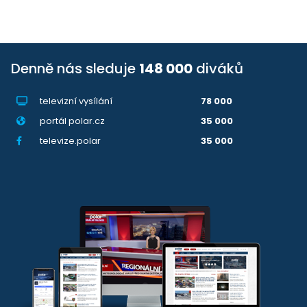
Denně nás sleduje
148 000
diváků
televizní vysílání
78 000
portál polar.cz
35 000
televize.polar
35 000