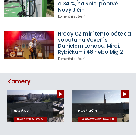
o 34 %, na špici poprvé
Nový Jičín
Komerční sdělení
Hrady CZ míří tento pátek a
sobotu na Veveří s
Danielem Landou, Mirai,
Rybičkami 48 nebo Mig 21
Komerční sdělení
Kamery
HAVÍŘOV
NOVÝ JIČÍN
NÁMĚSTÍ REPUBLIKY, HAVÍŘOV
MASARYKOVO NÁMĚSTÍ, NOVÝ JIČÍN