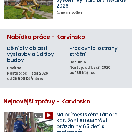
2026
Komerční sdělení
Nabídka práce - Karvinsko
Dělníci v oblasti
Pracovníci ostrahy,
výstavby a údržby
strážní
budov
Bohumín
Nástup: od 1. září 2026
Havířov
od 135 Kč/hod.
Nástup: od 1. září 2026
od 25 500 Kč/měsíc
Nejnovější zprávy - Karvinsko
Na příměstském táboře
01:21
Sdružení ADAM tráví
prázdniny 65 dětí s