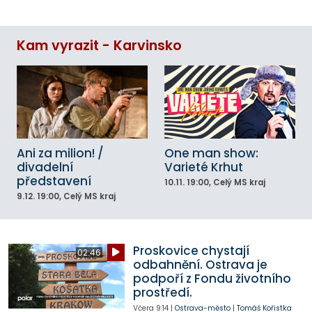
Kam vyrazit - Karvinsko
Ani za milion! /
One man show:
divadelní
Varieté Krhut
představení
10.11.
19:00
, Celý MS kraj
9.12.
19:00
, Celý MS kraj
Proskovice chystají
02:46
odbahnění. Ostrava je
podpoří z Fondu životního
prostředí.
Včera
9:14
|
Ostrava-město
|
Tomáš Kořistka