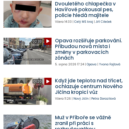
Dvouletého chlapečka v
Havířově pokousal pes,
policie hledá majitele
Včera
14:33
|
Celý MS kraj
|
Jiří Cileček
Opava rozšiřuje parkování.
02:33
Přibudou nová místa i
změny v parkovacích
zónách
5. srpna 2026
17:24
|
Opava
|
Yvona Fajtová
Když jde teplota nad třicet,
01:20
ochlazuje centrum Nového
Jičína kropicí vůz
Včera
11:26
|
Nový Jičín
|
Petra Dorazilová
Muž v Příboře se vážně
zranil při práci s