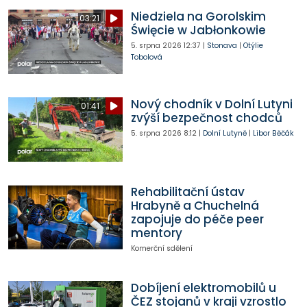
Niedziela na Gorolskim
03:21
Święcie w Jabłonkowie
5. srpna 2026
12:37
|
Stonava
|
Otýlie
Tobolová
Nový chodník v Dolní Lutyni
01:41
zvýší bezpečnost chodců
5. srpna 2026
8:12
|
Dolní Lutyně
|
Libor Běčák
Rehabilitační ústav
Hrabyně a Chuchelná
zapojuje do péče peer
mentory
Komerční sdělení
Dobíjení elektromobilů u
ČEZ stojanů v kraji vzrostlo