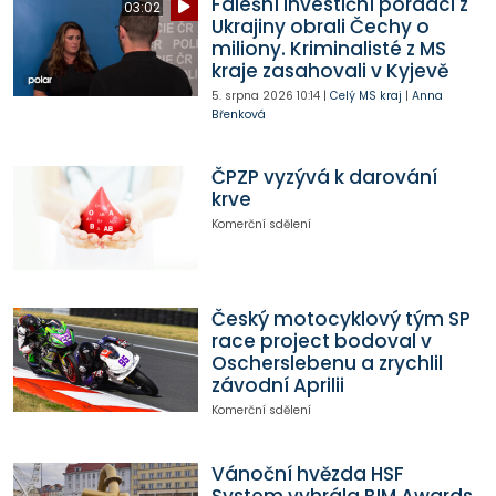
Falešní investiční poradci z
03:02
Ukrajiny obrali Čechy o
miliony. Kriminalisté z MS
kraje zasahovali v Kyjevě
5. srpna 2026
10:14
|
Celý MS kraj
|
Anna
Břenková
ČPZP vyzývá k darování
krve
Komerční sdělení
Český motocyklový tým SP
race project bodoval v
Oscherslebenu a zrychlil
závodní Aprilii
Komerční sdělení
Vánoční hvězda HSF
System vyhrála BIM Awards