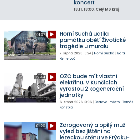
koncert
18.11.
18:00
, Celý MS kraj
Horní Suchá uctila
01:37
památku obětí Životické
tragédie u muralu
7. srpna 2026
10:24
|
Horní Suchá
|
Bára
Kelnerová
OZO bude mít vlastní
02:44
elektřinu. V Kunčicích
vyrostou 2 kogenerační
jednotky
6. srpna 2026
10:06
|
Ostrava-město
|
Tomáš
Kořistka
Zdrogovaný a opilý muž
01:20
vylezl bez jištění na
lezeckou stěnu ve Frýdku-