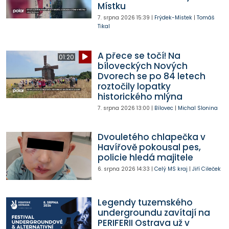
Místku
7. srpna 2026
15:39
|
Frýdek-Místek
|
Tomáš
Tikal
A přece se točí! Na
01:20
bíloveckých Nových
Dvorech se po 84 letech
roztočily lopatky
historického mlýna
7. srpna 2026
13:00
|
Bílovec
|
Michal Slonina
Dvouletého chlapečka v
Havířově pokousal pes,
policie hledá majitele
6. srpna 2026
14:33
|
Celý MS kraj
|
Jiří Cileček
Legendy tuzemského
undergroundu zavítají na
PERIFERII Ostrava už v