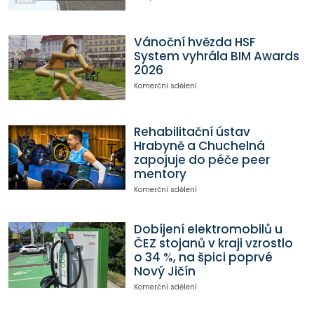
Vánoční hvězda HSF
System vyhrála BIM Awards
2026
Komerční sdělení
Rehabilitační ústav
Hrabyně a Chuchelná
zapojuje do péče peer
mentory
Komerční sdělení
Dobíjení elektromobilů u
ČEZ stojanů v kraji vzrostlo
o 34 %, na špici poprvé
Nový Jičín
Komerční sdělení