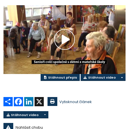
Přehrát
video
Stáhnout přepis
Stáhnout video
Sdílet
Facebook
LinkedIn
X
Vytisknout článek
Stáhnout video
Nahlásit chybu