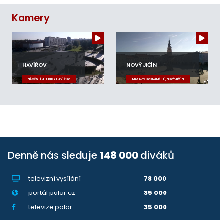
Kamery
HAVÍŘOV
NOVÝ JIČÍN
NÁMĚSTÍ REPUBLIKY, HAVÍŘOV
MASARYKOVO NÁMĚSTÍ, NOVÝ JIČÍN
Denně nás sleduje
148 000
diváků
televizní vysílání
78 000
portál polar.cz
35 000
televize.polar
35 000