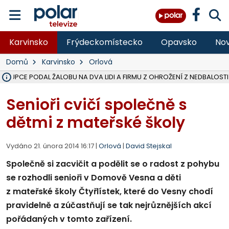
Karvinsko
Frýdeckomístecko
Opavsko
Nov
Domů
Karvinsko
Orlová
ÁSTUPCE PODAL ŽALOBU NA DVA LIDI A FIRMU Z OHROŽENÍ Z NEDBALOSTI
NA SLEZSKÉ HARTĚ PŘIBYLO SINIC, VODA MÁ HORŠÍ KVALITU, HYGIENI
NA BÍLOVECKÝCH NOVÝCH DVORECH SE PO 84 LETECH ROZTOČILY L
KARVINSKÉ MOŘE ZÍSKÁ NOVÉ GASTRO ZÁZEMÍ S VYHLÍDKOVOU TER
REKONSTRUKCE MATEŘSKÉ ŠKOLY V CHLEBIČOVĚ MÍŘÍ DO FINÁLE, VÍ
CYKLISTU (74) SRAZIL V BRUNTÁLU KAMION, JE V OHROŽENÍ ŽIVOTA,
POLICIE HLEDÁ PŘÍPADNÉ SVĚDKY, KTEŘÍ POMŮŽOU OBJASNIT PRŮ
MS KRAJ DOKONČIL OPRAVU SILNICE MEZI VRBNEM A HEŘMANOVICEM
SMVAK NABÍZÍ V DOBĚ SUCHA VODU OBCÍM A FIRMÁM, CISTERNY JE
F-M POKRAČUJE V INSTALACI FOTOVOLTAICKÝCH ELEKTRÁREN, REP
SENIOR AKADEMIE V OPAVĚ ZAHÁJILA DALŠÍ BĚH, REPORTÁŽ NA POL
PLANETÁRIUM V OSTRAVĚ CHYSTÁ POZOROVÁNÍ ČÁSTEČNÉHO ZATMĚ
OPRAVA ULIC V HAVÍŘOVĚ UKONČÍ NELEGÁLNÍ PARKOVÁNÍ VE VNI
V HAVÍŘOVĚ SE TĚŽCE ZRANIL MOTORKÁŘ PO SRÁŽCE S AUTEM, INF
TRAGICKÁ SRÁŽKA VLAKU S KAMIONEM V DOLNÍ LUTYNI Z LEDNA 
Senioři cvičí společně s
dětmi z mateřské školy
Vydáno 21. února 2014 16:17 |
Orlová
|
David Stejskal
Společně si zacvičit a podělit se o radost z pohybu
se rozhodli senioři v Domově Vesna a děti
z mateřské školy Čtyřlístek, které do Vesny chodí
pravidelně a zúčastňují se tak nejrůznějších akcí
pořádaných v tomto zařízení.