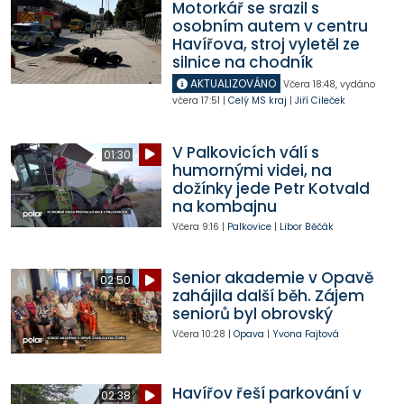
Motorkář se srazil s
osobním autem v centru
Havířova, stroj vyletěl ze
silnice na chodník
AKTUALIZOVÁNO
Včera
18:48
,
vydáno
včera
17:51
|
Celý MS kraj
|
Jiří Cileček
V Palkovicích válí s
01:30
humornými videi, na
dožínky jede Petr Kotvald
na kombajnu
Včera
9:16
|
Palkovice
|
Libor Běčák
Senior akademie v Opavě
02:50
zahájila další běh. Zájem
seniorů byl obrovský
Včera
10:28
|
Opava
|
Yvona Fajtová
Havířov řeší parkování v
02:38