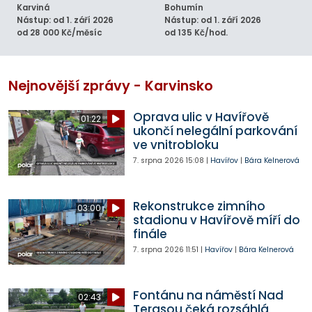
Karviná
Bohumín
Nástup: od 1. září 2026
Nástup: od 1. září 2026
od 28 000 Kč/měsíc
od 135 Kč/hod.
Nejnovější zprávy - Karvinsko
Oprava ulic v Havířově
01:22
ukončí nelegální parkování
ve vnitrobloku
7. srpna 2026
15:08
|
Havířov
|
Bára Kelnerová
Rekonstrukce zimního
03:00
stadionu v Havířově míří do
finále
7. srpna 2026
11:51
|
Havířov
|
Bára Kelnerová
Fontánu na náměstí Nad
02:43
Terasou čeká rozsáhlá