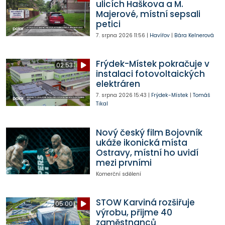
ulicích Haškova a M.
Majerové, místní sepsali
petici
7. srpna 2026
11:56
|
Havířov
|
Bára Kelnerová
Frýdek-Místek pokračuje v
02:53
instalaci fotovoltaických
elektráren
7. srpna 2026
15:43
|
Frýdek-Místek
|
Tomáš
Tikal
Nový český film Bojovník
ukáže ikonická místa
Ostravy, místní ho uvidí
mezi prvními
Komerční sdělení
STOW Karviná rozšiřuje
05:00
výrobu, přijme 40
zaměstnanců