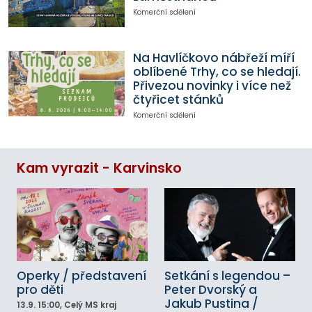
Komerční sdělení
Na Havlíčkovo nábřeží míří
oblíbené Trhy, co se hledají.
Přivezou novinky i více než
čtyřicet stánků
Komerční sdělení
Kam vyrazit - Karvinsko
Operky / představení
Setkání s legendou –
pro děti
Peter Dvorský a
Jakub Pustina /
13.9.
15:00
, Celý MS kraj