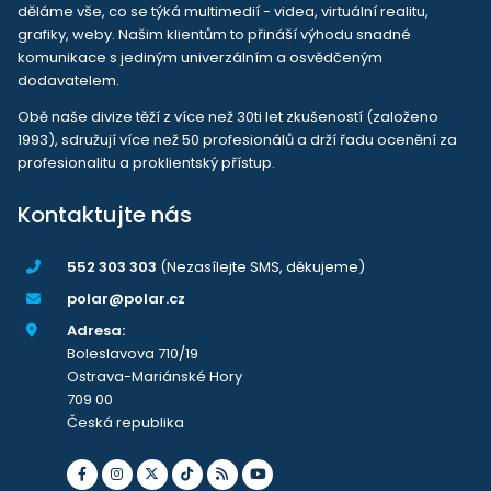
děláme vše, co se týká multimedií - videa, virtuální realitu,
grafiky, weby. Našim klientům to přináší výhodu snadné
komunikace s jediným univerzálním a osvědčeným
dodavatelem.
Obě naše divize těží z více než 30ti let zkušeností (založeno
1993), sdružují více než 50 profesionálů a drží řadu ocenění za
profesionalitu a proklientský přístup.
Kontaktujte nás
552 303 303
(Nezasílejte SMS, děkujeme)
polar@polar.cz
Adresa:
Boleslavova 710/19
Ostrava-Mariánské Hory
709 00
Česká republika