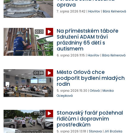
oprava
7. srpna 2026
11:42
|
Havířov
|
Bára Kelnerová
Na příměstském táboře
01:21
Sdružení ADAM tráví
prázdniny 65 dětí s
autismem
6. srpna 2026
11:15
|
Havířov
|
Bára Kelnerová
Město Orlová chce
01:38
podpořit bydlení mladých
rodin
5. srpna 2026
15:30
|
Orlová
|
Monika
Ociepková
Stonavský farář požehnal
01:50
řidičům i dopravním
prostředkům
5. srpna 2026
13:18
|
Stonava
|
Jiří Brzóska