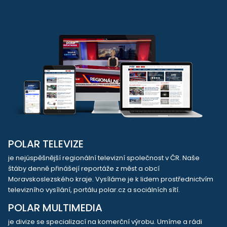
POLAR TELEVIZE
je nejúspěšnější regionální televizní společnost v ČR. Naše
štáby denně přinášejí reportáže z měst a obcí
Moravskoslezského kraje. Vysíláme je k lidem prostřednictvím
televizního vysílání, portálu polar.cz a sociálních sítí.
POLAR MULTIMEDIA
je divize se specializací na komerční výrobu. Umíme a rádi