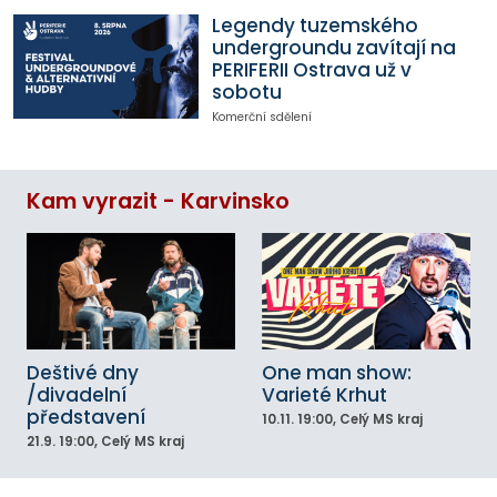
Legendy tuzemského
undergroundu zavítají na
PERIFERII Ostrava už v
sobotu
Komerční sdělení
Kam vyrazit - Karvinsko
Deštivé dny
One man show:
/divadelní
Varieté Krhut
představení
10.11.
19:00
, Celý MS kraj
21.9.
19:00
, Celý MS kraj