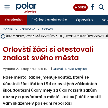
Karvinsko
Frýdeckomístecko
Opavsko
Nov
Domů
Karvinsko
Orlová
Ě PŘIBYLO SINIC, VODA MÁ HORŠÍ KVALITU, HYGIENICI RADÍ BÝT OPATRNÍ
ÚOHS DAL ZÁTORU POKUTU 100 000 ZA CHYBY V ZAKÁZCE NA OBN
AREÁL LODIČEK V KARVINÉ SE PŘIPRAVUJE NA VELKOU REKONSTRUKC
KARVINÁ ZNÁ BUDOUCÍ PODOBU AREÁLU LODIČKY V PARKU BOŽEN
MORAVSKOSLEZŠTÍ POLICISTÉ ODHALILI MEZINÁRODNÍ GANG PODVO
LÁKALI LIDI NA ZISKY Z KRYPTOMĚN, INFO A VIDEO NA POLAR.CZ
RADNÍ OSTRAVY A POSLANKYNĚ A. HOFFMANNOVÁ ZA PIRÁTY PODA
NA POSTUP MINISTERSTVA ŽIVOTNÍHO PROSTŘEDÍ V KAUZE HALDY 
MUŽ V PŘÍBOŘE SE VÁŽNĚ ZRANIL PŘI PRÁCI S ROZBRUŠOVAČKOU, I
SLEZSKÁ OSTRAVA PŘIPRAVUJE PROJEKTOVOU DOKUMENTACI PRO 
PODEZŘELÝ BALÍČEK ZASTAVIL PROVOZ NA NÁDRAŽÍ VE F-M, ČEKÁ 
CHLAPEČKA (2) V HAVÍŘOVĚ POKOUSAL PES, POLICIE HLEDÁ MAJITEL
MS KRAJ VYBUDUJE ZA 40 MILIONŮ V JABLUNKOVĚ NOVÝ MOST PŘES O
FOTBALISTA LAURI LAINE SE VRACÍ Z BANÍKU OSTRAVA NA PŮL ROK
F-M DOKONČIL VOLNOČASOVÝ AREÁL RIVKA PARK ZA 62 MILIONŮ,
Orlovští žáci si otestovali
znalost svého města
Vydáno 27. listopadu 2015 15:19 |
Orlová
|
David Stejskal
Naše město, tak se jmenuje soutěž, které se
účastnili žáci třetích tříd orlovských základních
škol. Soutěžní úkoly měly za úkol rozšířit žákům
obzory a povědomí o městě. Jak se jí děti zhostili
vám ukážeme v poslední reportáži.