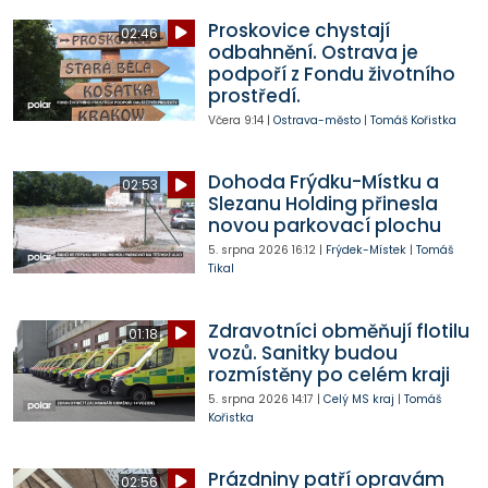
Proskovice chystají
02:46
odbahnění. Ostrava je
podpoří z Fondu životního
prostředí.
Včera
9:14
|
Ostrava-město
|
Tomáš Kořistka
Dohoda Frýdku-Místku a
02:53
Slezanu Holding přinesla
novou parkovací plochu
5. srpna 2026
16:12
|
Frýdek-Místek
|
Tomáš
Tikal
Zdravotníci obměňují flotilu
01:18
vozů. Sanitky budou
rozmístěny po celém kraji
5. srpna 2026
14:17
|
Celý MS kraj
|
Tomáš
Kořistka
Prázdniny patří opravám
02:56