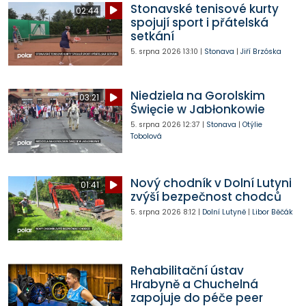
Stonavské tenisové kurty
02:44
spojují sport i přátelská
setkání
5. srpna 2026
13:10
|
Stonava
|
Jiří Brzóska
Niedziela na Gorolskim
03:21
Święcie w Jabłonkowie
5. srpna 2026
12:37
|
Stonava
|
Otýlie
Tobolová
Nový chodník v Dolní Lutyni
01:41
zvýší bezpečnost chodců
5. srpna 2026
8:12
|
Dolní Lutyně
|
Libor Běčák
Rehabilitační ústav
Hrabyně a Chuchelná
zapojuje do péče peer