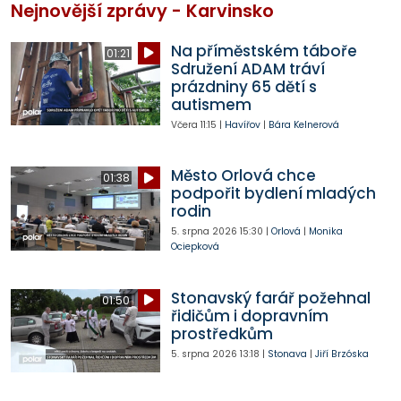
Nejnovější zprávy - Karvinsko
Na příměstském táboře
01:21
Sdružení ADAM tráví
prázdniny 65 dětí s
autismem
Včera
11:15
|
Havířov
|
Bára Kelnerová
Město Orlová chce
01:38
podpořit bydlení mladých
rodin
5. srpna 2026
15:30
|
Orlová
|
Monika
Ociepková
Stonavský farář požehnal
01:50
řidičům i dopravním
prostředkům
5. srpna 2026
13:18
|
Stonava
|
Jiří Brzóska