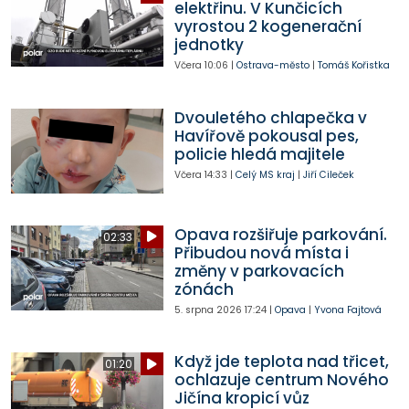
elektřinu. V Kunčicích
vyrostou 2 kogenerační
jednotky
Včera
10:06
|
Ostrava-město
|
Tomáš Kořistka
Dvouletého chlapečka v
Havířově pokousal pes,
policie hledá majitele
Včera
14:33
|
Celý MS kraj
|
Jiří Cileček
Opava rozšiřuje parkování.
02:33
Přibudou nová místa i
změny v parkovacích
zónách
5. srpna 2026
17:24
|
Opava
|
Yvona Fajtová
Když jde teplota nad třicet,
01:20
ochlazuje centrum Nového
Jičína kropicí vůz