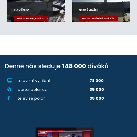
HAVÍŘOV
NOVÝ JIČÍN
NÁMĚSTÍ REPUBLIKY, HAVÍŘOV
MASARYKOVO NÁMĚSTÍ, NOVÝ JIČÍN
Denně nás sleduje
148 000
diváků
televizní vysílání
78 000
portál polar.cz
35 000
televize.polar
35 000