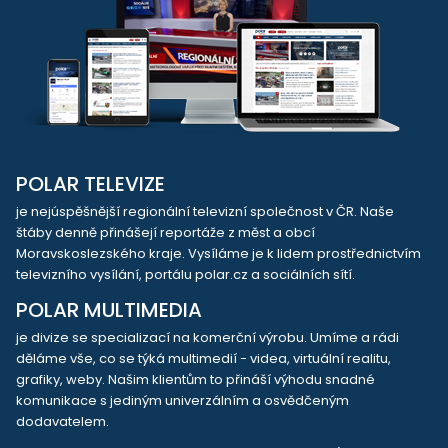
POLAR TELEVIZE
je nejúspěšnější regionální televizní společnost v ČR. Naše
štáby denně přinášejí reportáže z měst a obcí
Moravskoslezského kraje. Vysíláme je k lidem prostřednictvím
televizního vysílání, portálu polar.cz a sociálních sítí.
POLAR MULTIMEDIA
je divize se specializací na komerční výrobu. Umíme a rádi
děláme vše, co se týká multimedií - videa, virtuální realitu,
grafiky, weby. Našim klientům to přináší výhodu snadné
komunikace s jediným univerzálním a osvědčeným
dodavatelem.