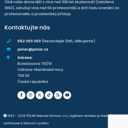
Obě naše divize těží z více než 30ti let zkušeností (založeno
1993), sdružují více než 50 profesionálů a drží řadu ocenění za
profesionalitu a proklientský přístup.
Kontaktujte nás
552 303 303
(Nezasílejte SMS, děkujeme)
polar@polar.cz
Adresa:
Boleslavova 710/19
Ostrava-Mariánské Hory
709 00
Česká republika
1993 - 2026 POLAR televize Ostrava, s.r.o., orgánem dohledu je Rada pro
rozhlasové a televizní vysílání.