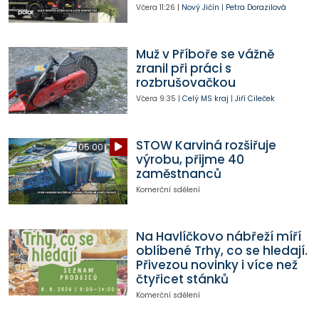
Včera
11:26
|
Nový Jičín
|
Petra Dorazilová
Muž v Příboře se vážně
zranil při práci s
rozbrušovačkou
Včera
9:35
|
Celý MS kraj
|
Jiří Cileček
STOW Karviná rozšiřuje
05:00
výrobu, přijme 40
zaměstnanců
Komerční sdělení
Na Havlíčkovo nábřeží míří
oblíbené Trhy, co se hledají.
Přivezou novinky i více než
čtyřicet stánků
Komerční sdělení