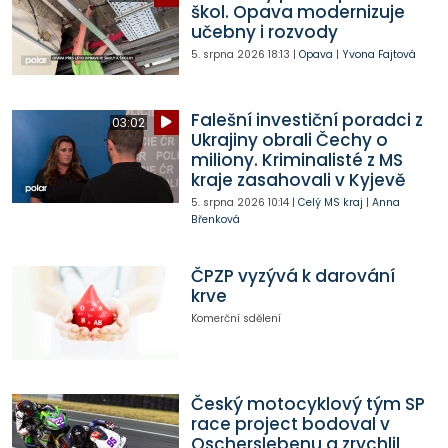
škol. Opava modernizuje
učebny i rozvody
5. srpna 2026
18:13
|
Opava
|
Yvona Fajtová
Falešní investiční poradci z
03:02
Ukrajiny obrali Čechy o
miliony. Kriminalisté z MS
kraje zasahovali v Kyjevě
5. srpna 2026
10:14
|
Celý MS kraj
|
Anna
Břenková
ČPZP vyzývá k darování
krve
Komerční sdělení
Český motocyklový tým SP
race project bodoval v
Oscherslebenu a zrychlil