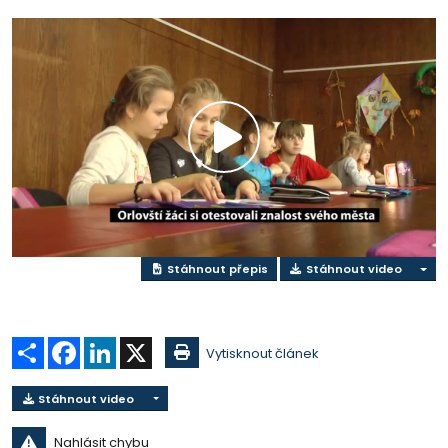
Přehrát
video
Stáhnout přepis
Stáhnout video
Sdílet
Facebook
LinkedIn
X
Vytisknout článek
Stáhnout video
Nahlásit chybu