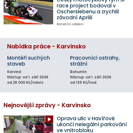
race project bodoval v
Oscherslebenu a zrychlil
závodní Aprilii
Komerční sdělení
Nabídka práce - Karvinsko
Montéři suchých
Pracovníci ostrahy,
staveb
strážní
Karviná
Bohumín
Nástup: od 1. září 2026
Nástup: od 1. září 2026
od 28 000 Kč/měsíc
od 135 Kč/hod.
Nejnovější zprávy - Karvinsko
Oprava ulic v Havířově
01:22
ukončí nelegální parkování
ve vnitrobloku