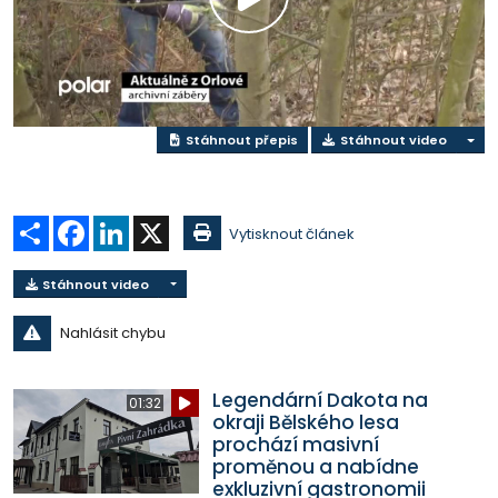
Přehrát
video
Stáhnout přepis
Stáhnout video
Sdílet
Facebook
LinkedIn
X
Vytisknout článek
Stáhnout video
Nahlásit chybu
Legendární Dakota na
01:32
okraji Bělského lesa
prochází masivní
proměnou a nabídne
exkluzivní gastronomii