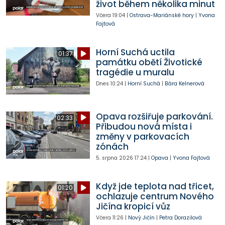
život během několika minut
Včera
19:04
|
Ostrava-Mariánské hory
|
Yvona
Fajtová
Horní Suchá uctila
01:37
památku obětí Životické
tragédie u muralu
Dnes
10:24
|
Horní Suchá
|
Bára Kelnerová
Opava rozšiřuje parkování.
02:33
Přibudou nová místa i
změny v parkovacích
zónách
5. srpna 2026
17:24
|
Opava
|
Yvona Fajtová
Když jde teplota nad třicet,
01:20
ochlazuje centrum Nového
Jičína kropicí vůz
Včera
11:26
|
Nový Jičín
|
Petra Dorazilová