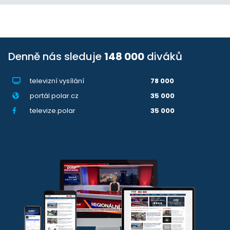
Denně nás sleduje
148 000
diváků
televizní vysílání
78 000
portál polar.cz
35 000
televize.polar
35 000