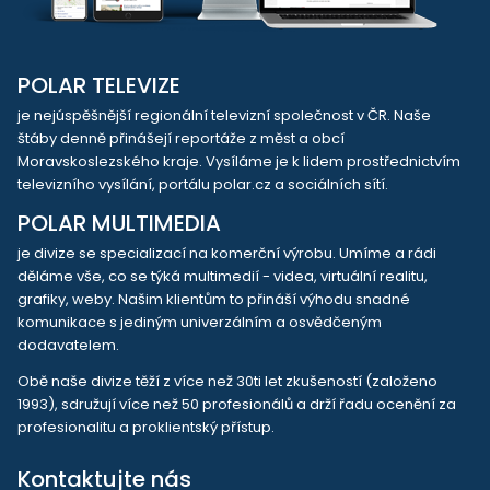
POLAR TELEVIZE
je nejúspěšnější regionální televizní společnost v ČR. Naše
štáby denně přinášejí reportáže z měst a obcí
Moravskoslezského kraje. Vysíláme je k lidem prostřednictvím
televizního vysílání, portálu polar.cz a sociálních sítí.
POLAR MULTIMEDIA
je divize se specializací na komerční výrobu. Umíme a rádi
děláme vše, co se týká multimedií - videa, virtuální realitu,
grafiky, weby. Našim klientům to přináší výhodu snadné
komunikace s jediným univerzálním a osvědčeným
dodavatelem.
Obě naše divize těží z více než 30ti let zkušeností (založeno
1993), sdružují více než 50 profesionálů a drží řadu ocenění za
profesionalitu a proklientský přístup.
Kontaktujte nás