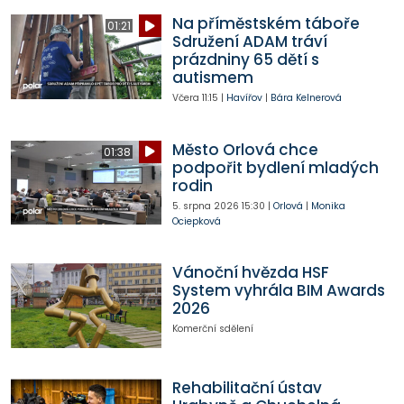
Na příměstském táboře
01:21
Sdružení ADAM tráví
prázdniny 65 dětí s
autismem
Včera
11:15
|
Havířov
|
Bára Kelnerová
Město Orlová chce
01:38
podpořit bydlení mladých
rodin
5. srpna 2026
15:30
|
Orlová
|
Monika
Ociepková
Vánoční hvězda HSF
System vyhrála BIM Awards
2026
Komerční sdělení
Rehabilitační ústav