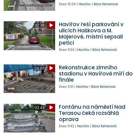
Dnes
15:08
|
Havířov
|
Bára Kelnerová
Havířov řeší parkování v
02:38
ulicích Haškova a M.
Majerové, místní sepsali
petici
Dnes
11:56
|
Havířov
|
Bára Kelnerová
Rekonstrukce zimního
03:00
stadionu v Havířově míří do
finále
Dnes
11:51
|
Havířov
|
Bára Kelnerová
Fontánu na náměstí Nad
02:43
Terasou čeká rozsáhlá
oprava
Dnes
11:42
|
Havířov
|
Bára Kelnerová