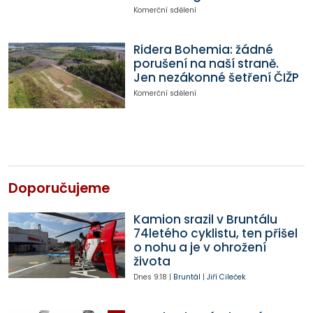
Komerční sdělení
Ridera Bohemia: žádné
porušení na naší straně.
Jen nezákonné šetření ČIŽP
Komerční sdělení
Doporučujeme
Kamion srazil v Bruntálu
74letého cyklistu, ten přišel
o nohu a je v ohrožení
života
Dnes
9:18
|
Bruntál
|
Jiří Cileček