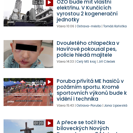
OZO bude mít vlastní
02:44
elektřinu. V Kunčicích
vyrostou 2 kogenerační
jednotky
Včera
10:06
|
Ostrava-město
|
Tomáš Kořistka
Dvouletého chlapečka v
Havířově pokousal pes,
policie hledá majitele
Včera
14:33
|
Celý MS kraj
|
Jiří Cileček
Poruba přivítá ME hasičů v
01:31
požárním sportu. Kromě
sportovních výkonů bude k
vidění i technika
Včera
15:43
|
Ostrava-Poruba
|
Jana Lipowská
A přece se točí! Na
01:20
bíloveckých Nových