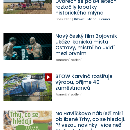
Dvorech se po 84 letech
roztočily lopatky
historického mlýna
Dnes
13:00
|
Bílovec
|
Michal Slonina
Nový český film Bojovník
ukáže ikonická místa
Ostravy, místní ho uvidí
mezi prvními
Komerční sdělení
STOW Karviná rozšiřuje
05:00
výrobu, přijme 40
zaměstnanců
Komerční sdělení
Na Havlíčkovo nábřeží míří
oblíbené Trhy, co se hledají.
Přivezou novinky i více než