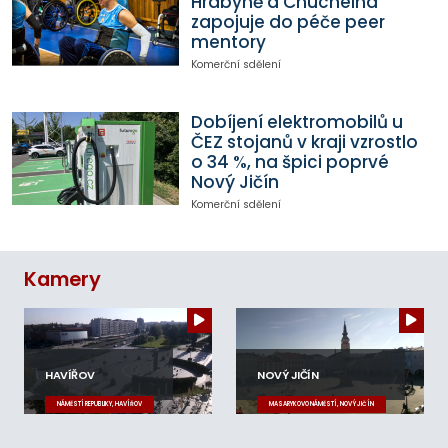
Hrabyně a Chuchelná
zapojuje do péče peer
mentory
Komerční sdělení
Dobíjení elektromobilů u
ČEZ stojanů v kraji vzrostlo
o 34 %, na špici poprvé
Nový Jičín
Komerční sdělení
Kamery
HAVÍŘOV
NOVÝ JIČÍN
NÁMĚSTÍ REPUBLIKY, HAVÍŘOV
MASARYKOVO NÁMĚSTÍ, NOVÝ JIČÍN