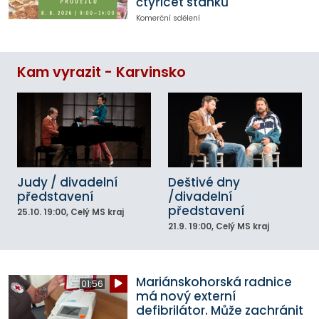
čtyřicet stánků
Komerční sdělení
Kam vyrazit - Karvinsko
Judy / divadelní
Deštivé dny
představení
/divadelní
představení
25.10.
19:00
, Celý MS kraj
21.9.
19:00
, Celý MS kraj
Mariánskohorská radnice
01:56
má nový externí
defibrilátor. Může zachránit