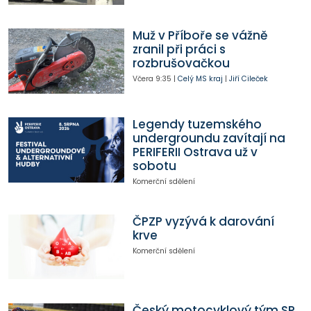
Muž v Příboře se vážně
zranil při práci s
rozbrušovačkou
Včera
9:35
|
Celý MS kraj
|
Jiří Cileček
Legendy tuzemského
undergroundu zavítají na
PERIFERII Ostrava už v
sobotu
Komerční sdělení
ČPZP vyzývá k darování
krve
Komerční sdělení
Český motocyklový tým SP