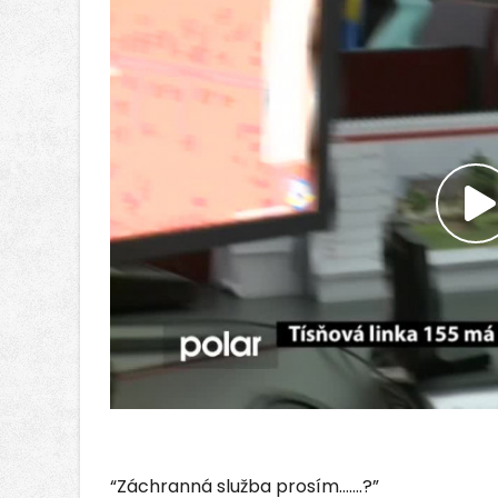
P
v
“Záchranná služba prosím…….?”