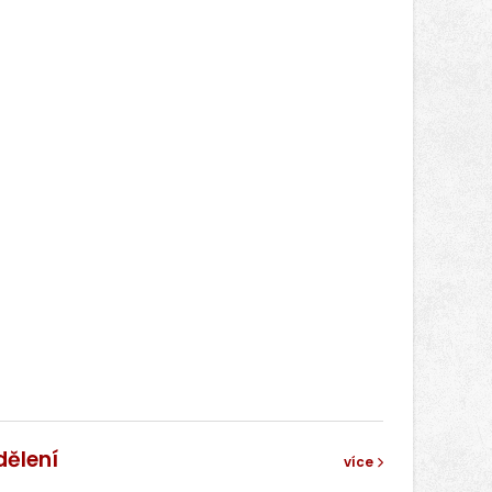
dělení
více