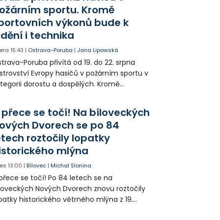
jitele psa hledá.
ožárním sportu. Kromě
portovních výkonů bude k
idění i technika
era
15:43
|
Ostrava-Poruba
|
Jana Lipowská
trava-Poruba přivítá od 19. do 22. srpna
strovství Evropy hasičů v požárním sportu v
tegorii dorostu a dospělých. Kromě
ortovních výkonů budou k vidění také
ázky historické i současné techniky.
 přece se točí! Na bíloveckých
ových Dvorech se po 84
etech roztočily lopatky
istorického mlýna
es
13:00
|
Bílovec
|
Michal Slonina
přece se točí! Po 84 letech se na
loveckých Nových Dvorech znovu roztočily
patky historického větrného mlýna z 19.
oletí. Kvůli nepříznivému větru je ale museli