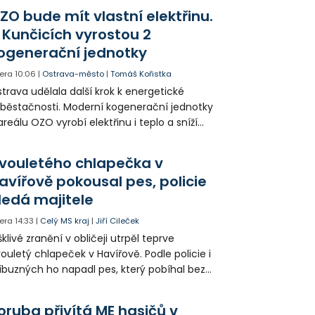
l letecky přepraven do nemocnice. Policie
ZO bude mít vlastní elektřinu.
edá případné svědky.
 Kunčicích vyrostou 2
ogenerační jednotky
era
10:06
|
Ostrava-město
|
Tomáš Kořistka
trava udělala další krok k energetické
běstačnosti. Moderní kogenerační jednotky
areálu OZO vyrobí elektřinu i teplo a sníží
klady i emise. Malou elektrárnu postaví
olia přímo v Kunčicích.
vouletého chlapečka v
avířově pokousal pes, policie
ledá majitele
era
14:33
|
Celý MS kraj
|
Jiří Cileček
klivé zranění v obličeji utrpěl teprve
ouletý chlapeček v Havířově. Podle policie i
íbuzných ho napadl pes, který pobíhal bez
dítka a náhubku. Majitel psa údajně z místa
ešel. Případem už se zabývá policie, která
oruba přivítá ME hasičů v