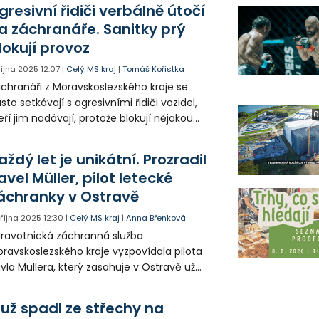
gresivní řidiči verbálně útočí
a záchranáře. Sanitky prý
lokují provoz
 října 2025
12:07
|
Celý MS kraj
|
Tomáš Kořistka
chranáři z Moravskoslezského kraje se
sto setkávají s agresivními řidiči vozidel,
0
eří jim nadávají, protože blokují nějakou
munikaci. Zdravotníci přitom často uvnitř
zidla bojují o život nějakého pacienta a
aždý let je unikátní. Prozradil
dle zákona mohou v těchto případech
avel Müller, pilot letecké
pravní provoz dočasně omezit.
áchranky v Ostravě
. října 2025
12:30
|
Celý MS kraj
|
Anna Břenková
ravotnická záchranná služba
ravskoslezského kraje vyzpovídala pilota
vla Müllera, který zasahuje v Ostravě už
tým rokem. Létání má v rodině a největší
zvou pro Pavla je létání v noci. Hlavní je
už spadl ze střechy na
zpečnost, pro kterou se svými kolegy dělají