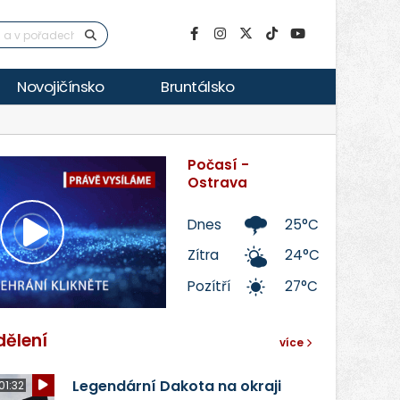
Novojičínsko
Bruntálsko
Počasí -
Ostrava
Dnes
25°C
Přehrát
Zítra
24°C
Pozítří
27°C
video
dělení
více
Legendární Dakota na okraji
01:32