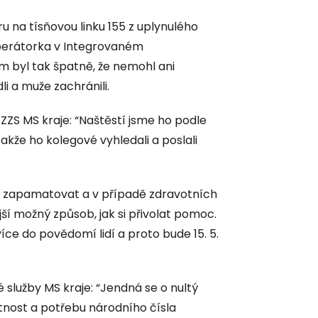
u na tísňovou linku 155 z uplynulého
operátorka v Integrovaném
 byl tak špatně, že nemohl ani
li a muže zachránili.
ZZS MS kraje: “Naštěstí jsme ho podle
takže ho kolegové vyhledali a poslali
ždý zapamatovat a v případě zdravotních
ší možný způsob, jak si přivolat pomoc.
více do povědomí lidí a proto bude 15. 5.
služby MS kraje: “Jendná se o nultý
utnost a potřebu národního čísla