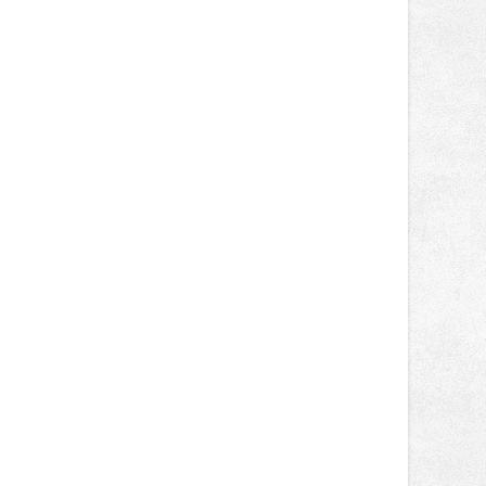
tentokrát nabídnou více než čtyřicet
pečlivě vybraných stánků s kvalitní
gastronomií, farmářskými produkty,
designem i řemeslnou tvorbou.
Návštěvníci se mohou těšit nejen na
oblíbené stálice, ale také na řadu
novinek, které v Ostravě běžně
nepotkají.