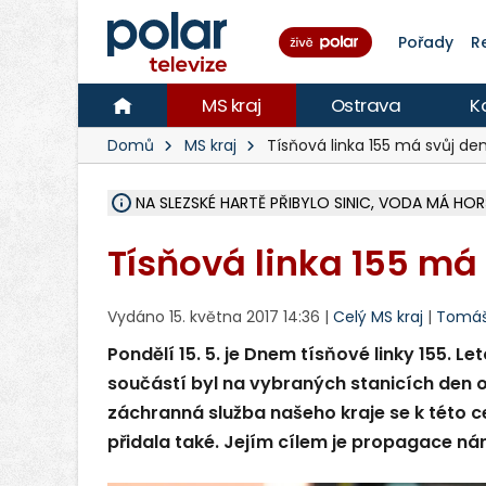
Pořady
R
MS kraj
Ostrava
K
Domů
MS kraj
Tísňová linka 155 má svůj de
NA SLEZSKÉ HARTĚ PŘIBYLO SINIC, VODA MÁ HORŠ
ÚOHS DAL ZÁTORU POKUTU 100 000 ZA CHYBY 
AREÁL LODIČEK V KARVINÉ SE PŘIPRAVUJE NA VE
KARVINÁ ZNÁ BUDOUCÍ PODOBU AREÁLU LODIČ
CYKLISTU (74) SRAZIL V BRUNTÁLU KAMION, JE 
POLICIE HLEDÁ PŘÍPADNÉ SVĚDKY, KTEŘÍ POMŮ
RADNÍ OSTRAVY A POSLANKYNĚ A. HOFFMANNOV
NA POSTUP MINISTERSTVA ŽIVOTNÍHO PROSTŘED
MUŽ V PŘÍBOŘE SE VÁŽNĚ ZRANIL PŘI PRÁCI S 
SLEZSKÁ OSTRAVA PŘIPRAVUJE PROJEKTOVOU D
PODEZŘELÝ BALÍČEK ZASTAVIL PROVOZ NA NÁDRA
CHLAPEČKA (2) V HAVÍŘOVĚ POKOUSAL PES, POLI
MS KRAJ VYBUDUJE ZA 40 MILIONŮ V JABLUNKOVĚ
FOTBALISTA LAURI LAINE SE VRACÍ Z BANÍKU OS
F-M DOKONČIL VOLNOČASOVÝ AREÁL RIVKA PA
Tísňová linka 155 má 
Vydáno 15. května 2017 14:36 |
Celý MS kraj
|
Tomáš 
Pondělí 15. 5. je Dnem tísňové linky 155. Le
součástí byl na vybraných stanicích den 
záchranná služba našeho kraje se k této 
přidala také. Jejím cílem je propagace ná