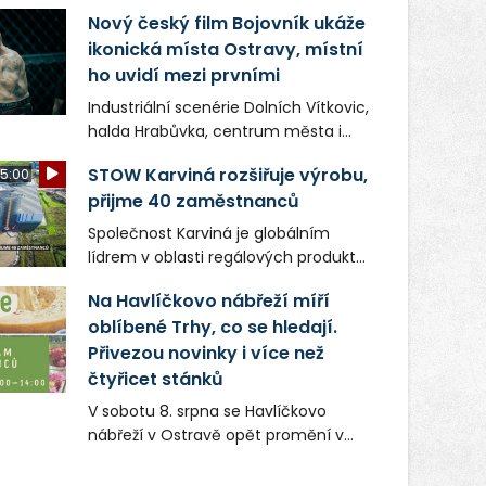
Nový český film Bojovník ukáže
ikonická místa Ostravy, místní
ho uvidí mezi prvními
Industriální scenérie Dolních Vítkovic,
halda Hrabůvka, centrum města i
další ikonická místa Ostravy se objeví
STOW Karviná rozšiřuje výrobu,
5:00
v novém filmu Bojovník, který vstoupí
přijme 40 zaměstnanců
do kin už 13. srpna. Režiséři Vojtěch
Frič a Tomáš Dianiška si
Společnost Karviná je globálním
moravskoslezskou metropoli
lídrem v oblasti regálových produktů
nevybrali náhodou – její syrová
a systémů, stabilním
atmosféra se stala přirozenou
Na Havlíčkovo nábřeží míří
zaměstnavatelem na Karvinsku a
součástí příběhu bývalého
oblíbené Trhy, co se hledají.
firmou s obrovským potenciálem.
boxerského šampiona Hoffa (Milan
Přivezou novinky i více než
Ondrík), jenž se po letech vrací do
čtyřicet stánků
světa vrcholových zápasů, tentokrát
V sobotu 8. srpna se Havlíčkovo
v MMA.
nábřeží v Ostravě opět promění v
místo plné vůní, chutí a poctivých
lokálních výrobků. Trhy, co se hledají