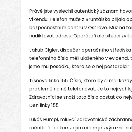
Právě jste vyslechli autentický záznam hovor
víkendu. Telefon muže z Bruntálska přijala 
bezpečnostním centru v Ostravě. Muž na tom
nadiktovat adresu. Operátoři ale situaci zvlád
Jakub Cigler, dispečer operačního střediska 
telefonního čísla měli uloženého v evidenci, 
jsme mu posádku, která se o něj postarala.”
Tísňova linka 155. Číslo, které by si měl ka
problémů na ně telefonovat. Je to nejrychlej
Zdravotníci se snaží toto číslo dostat co nej
Den linky 155.
Lukáš Humpl, mluvčí Zdravotnické záchranné 
ročník této akce. Jejím cílem je zvýraznit n