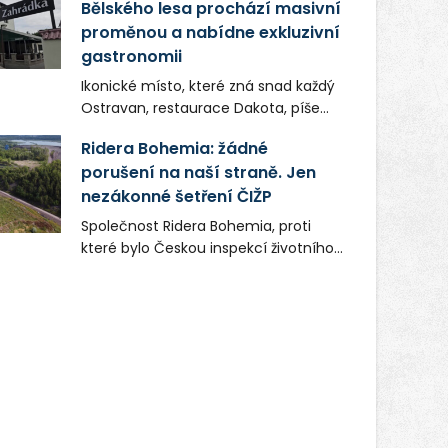
Bělského lesa prochází masivní
proměnou a nabídne exkluzivní
gastronomii
Ikonické místo, které zná snad každý
Ostravan, restaurace Dakota, píše
novou kapitolu. Silná mateřská
Ridera Bohemia: žádné
společnost Dang Investment Group
porušení na naší straně. Jen
s.r.o. investuje do projektu přes 50
nezákonné šetření ČIŽP
milionů korun. Cílem je přinést
Ostravě dva špičkové gastronomické
Společnost Ridera Bohemia, proti
koncepty, které v regionu dosud
které bylo Českou inspekcí životního
chyběly, luxusní středomořskou
prostředí (ČIŽP) čtyři roky vedeno
kuchyni a autentickou asijskou
vykonstruované řízení, při realizaci
gastronomii.
OVS na heřmanické haldě
postupovala v souladu se zákonem a
zadáním státního podniku DIAMO a v
této souvislosti nelze hovořit o
žádném odpadu. Ridera od počátku
označovala řízení ČIŽP za nezákonné
a domáhala se práva na spravedlivý