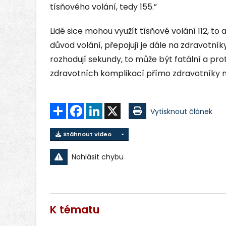
tísňového volání, tedy 155.”
Lidé sice mohou využít tísňové volání 112, to ale
důvod volání, přepojují je dále na zdravotník
rozhodují sekundy, to může být fatální a prot
zdravotních komplikací přímo zdravotníky na
Sdílet
Facebook
LinkedIn
X
Vytisknout článek
Stáhnout video
Nahlásit chybu
K tématu