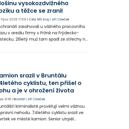
lošinu vysokozdvižného
aximum.
ozíku a těžce se zranil
. října 2025
17:59
|
Celý MS kraj
|
Jiří Cileček
chranáři zasahovali u vážného pracovního
azu v areálu firmy v Pržně na Frýdecko-
stecku. 26letý muž tam spadl ze střechy na
ošinu vysokozdvižného vozíku. S těžkým
aněním ho přepravil do nemocnice vrtulník.
amion srazil v Bruntálu
4letého cyklistu, ten přišel o
ohu a je v ohrožení života
es
9:18
|
Bruntál
|
Jiří Cileček
untálští kriminalisté prověřují velmi vážnou
pravní nehodu. 74letého cyklistu srazil ve
vrtek ve městě kamion. Senior utrpěl
vastující zranění nohy a v ohrožení života