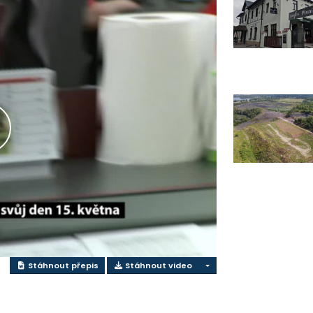
řehrát
ideo
Stáhnout přepis
Stáhnout video