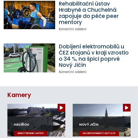
Rehabilitační ústav
Hrabyně a Chuchelná
zapojuje do péče peer
mentory
Komerční sdělení
Dobíjení elektromobilů u
ČEZ stojanů v kraji vzrostlo
o 34 %, na špici poprvé
Nový Jičín
Komerční sdělení
Kamery
HAVÍŘOV
NOVÝ JIČÍN
NÁMĚSTÍ REPUBLIKY, HAVÍŘOV
MASARYKOVO NÁMĚSTÍ, NOVÝ JIČÍN