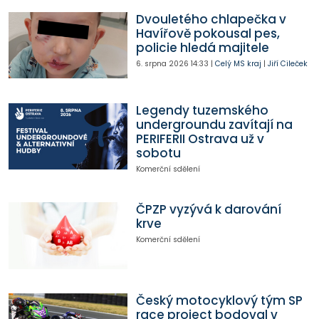
Dvouletého chlapečka v
Havířově pokousal pes,
policie hledá majitele
6. srpna 2026
14:33
|
Celý MS kraj
|
Jiří Cileček
Legendy tuzemského
undergroundu zavítají na
PERIFERII Ostrava už v
sobotu
Komerční sdělení
ČPZP vyzývá k darování
krve
Komerční sdělení
Český motocyklový tým SP
race project bodoval v