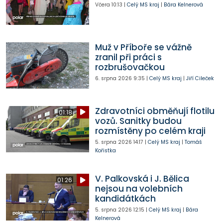
Včera
10:13
|
Celý MS kraj
|
Bára Kelnerová
Muž v Příboře se vážně
zranil při práci s
rozbrušovačkou
6. srpna 2026
9:35
|
Celý MS kraj
|
Jiří Cileček
Zdravotníci obměňují flotilu
01:18
vozů. Sanitky budou
rozmístěny po celém kraji
5. srpna 2026
14:17
|
Celý MS kraj
|
Tomáš
Kořistka
V. Palkovská i J. Bělica
01:26
nejsou na volebních
kandidátkách
5. srpna 2026
12:15
|
Celý MS kraj
|
Bára
Kelnerová