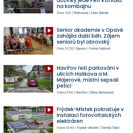
dožínky jede Petr Kotvald
na kombajnu
Dnes
9:16
|
Palkovice
|
Libor Běčák
Senior akademie v Opavě
02:50
zahájila další běh. Zájem
seniorů byl obrovský
Dnes
10:28
|
Opava
|
Yvona Fajtová
Havířov řeší parkování v
02:38
ulicích Haškova a M.
Majerové, místní sepsali
petici
Včera
11:56
|
Havířov
|
Bára Kelnerová
Frýdek-Místek pokračuje v
02:53
instalaci fotovoltaických
elektráren
Včera
15:43
|
Frýdek-Místek
|
Tomáš Tikal