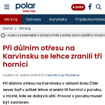
MS kraj
Ostrava
Karvinsko
Frýdeckomíste
Domů
MS kraj
ŽKA VLAKU S KAMIONEM V DOLNÍ LUTYNI Z LEDNA 2024 ZAMÍŘÍ K SOUDU
STÁTNÍ ZÁSTUPCE PODAL ŽALOBU NA DVA LIDI A FIRMU Z OHROŽENÍ 
NA SLEZSKÉ HARTĚ PŘIBYLO SINIC, VODA MÁ HORŠÍ KVALITU, HYGIENI
NA BÍLOVECKÝCH NOVÝCH DVORECH SE PO 84 LETECH ROZTOČILY L
KARVINSKÉ MOŘE ZÍSKÁ NOVÉ GASTRO ZÁZEMÍ S VYHLÍDKOVOU TER
REKONSTRUKCE MATEŘSKÉ ŠKOLY V CHLEBIČOVĚ MÍŘÍ DO FINÁLE, VÍ
CYKLISTU (74) SRAZIL V BRUNTÁLU KAMION, JE V OHROŽENÍ ŽIVOTA,
POLICIE HLEDÁ PŘÍPADNÉ SVĚDKY, KTEŘÍ POMŮŽOU OBJASNIT PRŮ
MS KRAJ DOKONČIL OPRAVU SILNICE MEZI VRBNEM A HEŘMANOVICEM
SMVAK NABÍZÍ V DOBĚ SUCHA VODU OBCÍM A FIRMÁM, CISTERNY JE
F-M POKRAČUJE V INSTALACI FOTOVOLTAICKÝCH ELEKTRÁREN, REP
SENIOR AKADEMIE V OPAVĚ ZAHÁJILA DALŠÍ BĚH, REPORTÁŽ NA POL
PLANETÁRIUM V OSTRAVĚ CHYSTÁ POZOROVÁNÍ ČÁSTEČNÉHO ZATMĚ
OPRAVA ULIC V HAVÍŘOVĚ UKONČÍ NELEGÁLNÍ PARKOVÁNÍ VE VNI
V HAVÍŘOVĚ SE TĚŽCE ZRANIL MOTORKÁŘ PO SRÁŽCE S AUTEM, INF
Při důlním otřesu na
Karvinsku se lehce zranili tři
horníci
Vydáno 14. dubna 2018 9:10 |
Celý MS kraj
|
Redakce
Při důlním otřesu na Karvinsku v oblasti Dolu ČSM
sever byli v pátek lehce zraněni tři horníci v porubu,
v místě, kde se dobývá uhlí. Provoz v porubu musel
být zastaven.