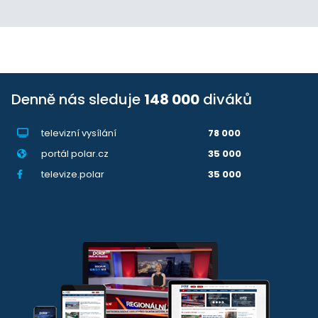
Denně nás sleduje
148 000
diváků
televizní vysílání
78 000
portál polar.cz
35 000
televize.polar
35 000