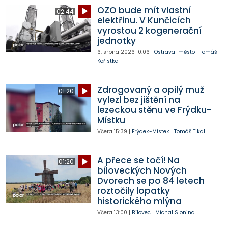
OZO bude mít vlastní
02:44
elektřinu. V Kunčicích
vyrostou 2 kogenerační
jednotky
6. srpna 2026
10:06
|
Ostrava-město
|
Tomáš
Kořistka
Zdrogovaný a opilý muž
01:20
vylezl bez jištění na
lezeckou stěnu ve Frýdku-
Místku
Včera
15:39
|
Frýdek-Místek
|
Tomáš Tikal
A přece se točí! Na
01:20
bíloveckých Nových
Dvorech se po 84 letech
roztočily lopatky
historického mlýna
Včera
13:00
|
Bílovec
|
Michal Slonina