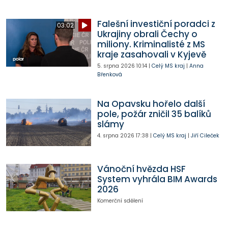
Falešní investiční poradci z
03:02
Ukrajiny obrali Čechy o
miliony. Kriminalisté z MS
kraje zasahovali v Kyjevě
5. srpna 2026
10:14
|
Celý MS kraj
|
Anna
Břenková
Na Opavsku hořelo další
pole, požár zničil 35 balíků
slámy
4. srpna 2026
17:38
|
Celý MS kraj
|
Jiří Cileček
Vánoční hvězda HSF
System vyhrála BIM Awards
2026
Komerční sdělení