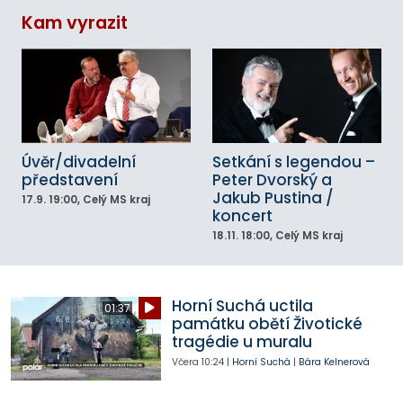
Kam vyrazit
Úvěr/divadelní
Setkání s legendou –
představení
Peter Dvorský a
Jakub Pustina /
17.9.
19:00
, Celý MS kraj
koncert
18.11.
18:00
, Celý MS kraj
Horní Suchá uctila
01:37
památku obětí Životické
tragédie u muralu
Včera
10:24
|
Horní Suchá
|
Bára Kelnerová