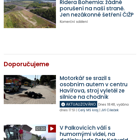
Ridera Bohemia: žádné
porušení na naší straně.
Jen nezákonné šetření ČIŽP
Komerční sdělení
Doporučujeme
Motorkář se srazil s
osobním autem v centru
Havířova, stroj vyletěl ze
silnice na chodník
AKTUALIZOVÁNO
Dnes
18:48
,
vydáno
dnes
17:51
|
Celý MS kraj
|
Jiří Cileček
V Palkovicích válí s
01:30
humornými videi, na