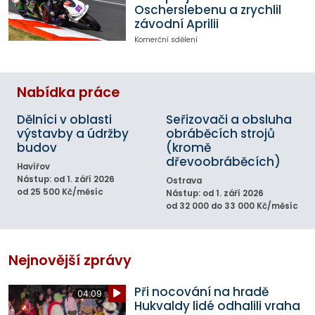
Oscherslebenu a zrychlil
závodní Aprilii
Komerční sdělení
Nabídka práce
Dělníci v oblasti
Seřizovači a obsluha
výstavby a údržby
obráběcích strojů
budov
(kromě
dřevoobráběcích)
Havířov
Nástup: od 1. září 2026
Ostrava
od 25 500 Kč/měsíc
Nástup: od 1. září 2026
od 32 000 do 33 000 Kč/měsíc
Nejnovější zprávy
Při nocování na hradě
04:09
Hukvaldy lidé odhalili vraha