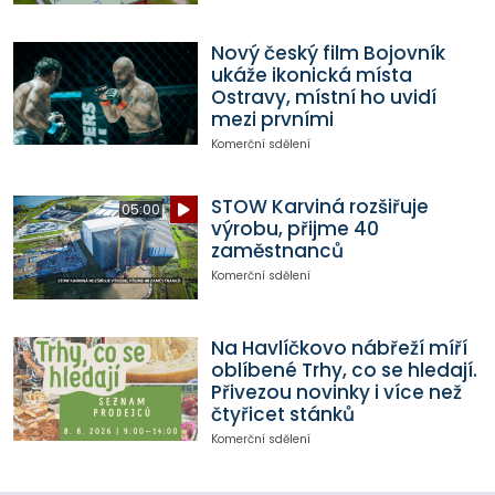
Nový český film Bojovník
ukáže ikonická místa
Ostravy, místní ho uvidí
mezi prvními
Komerční sdělení
STOW Karviná rozšiřuje
05:00
výrobu, přijme 40
zaměstnanců
Komerční sdělení
Na Havlíčkovo nábřeží míří
oblíbené Trhy, co se hledají.
Přivezou novinky i více než
čtyřicet stánků
Komerční sdělení