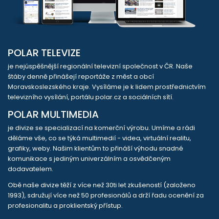
POLAR TELEVIZE
je nejúspěšnější regionální televizní společnost v ČR. Naše
štáby denně přinášejí reportáže z měst a obcí
Moravskoslezského kraje. Vysíláme je k lidem prostřednictvím
televizního vysílání, portálu polar.cz a sociálních sítí.
POLAR MULTIMEDIA
je divize se specializací na komerční výrobu. Umíme a rádi
děláme vše, co se týká multimedií - videa, virtuální realitu,
grafiky, weby. Našim klientům to přináší výhodu snadné
komunikace s jediným univerzálním a osvědčeným
dodavatelem.
Obě naše divize těží z více než 30ti let zkušeností (založeno
1993), sdružují více než 50 profesionálů a drží řadu ocenění za
profesionalitu a proklientský přístup.