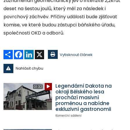
zaznamenán geomechanický jev o intenzitě 2,2krát
deset na šestou joulů, který měl za následek i
povrchový záchvěv. Příčiny události bude zjišťovat
komise, ve které budou zástupci báňského úřadu,
společnosti OKD a odborů.
Sdílet
Facebook
LinkedIn
X
Vytisknout článek
Nahlásit chybu
Legendární Dakota na
01:32
okraji Bělského lesa
prochází masivní
proměnou a nabídne
exkluzivní gastronomii
Komerční sdělení