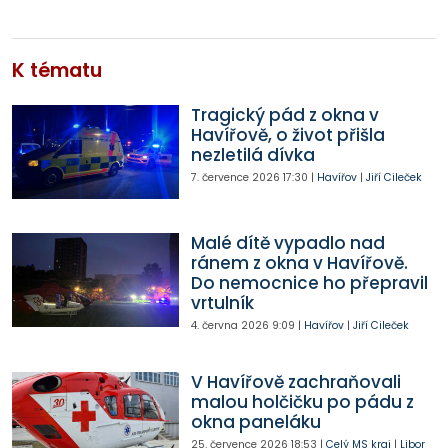
K tématu
Tragický pád z okna v
Havířově, o život přišla
nezletilá dívka
7. července 2026
17:30
|
Havířov
|
Jiří Cileček
Malé dítě vypadlo nad
ránem z okna v Havířově.
Do nemocnice ho přepravil
vrtulník
4. června 2026
9:09
|
Havířov
|
Jiří Cileček
V Havířově zachraňovali
malou holčičku po pádu z
okna paneláku
25. července 2026
18:53
|
Celý MS kraj
|
Libor