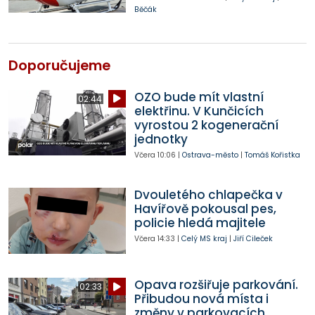
Běčák
Doporučujeme
OZO bude mít vlastní
02:44
elektřinu. V Kunčicích
vyrostou 2 kogenerační
jednotky
Včera
10:06
|
Ostrava-město
|
Tomáš Kořistka
Dvouletého chlapečka v
Havířově pokousal pes,
policie hledá majitele
Včera
14:33
|
Celý MS kraj
|
Jiří Cileček
Opava rozšiřuje parkování.
02:33
Přibudou nová místa i
změny v parkovacích