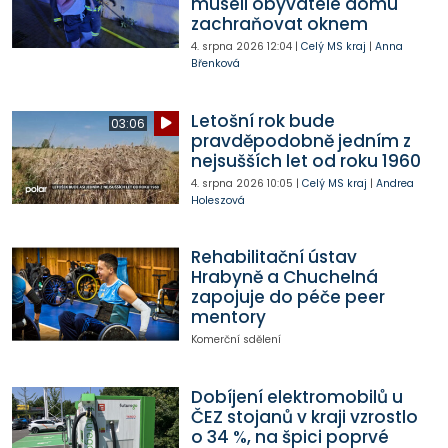
museli obyvatele domu
zachraňovat oknem
4. srpna 2026
12:04
|
Celý MS kraj
|
Anna
Břenková
Letošní rok bude
03:06
pravděpodobně jedním z
nejsušších let od roku 1960
4. srpna 2026
10:05
|
Celý MS kraj
|
Andrea
Holeszová
Rehabilitační ústav
Hrabyně a Chuchelná
zapojuje do péče peer
mentory
Komerční sdělení
Dobíjení elektromobilů u
ČEZ stojanů v kraji vzrostlo
o 34 %, na špici poprvé