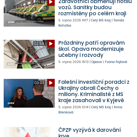
Zdravotníci obměňují flotilu
01:18
vozů. Sanitky budou
rozmístěny po celém kraji
5. srpna 2026
14:17
|
Celý MS kraj
|
Tomáš
Kořistka
Prázdniny patří opravám
02:56
škol. Opava modernizuje
učebny i rozvody
5. srpna 2026
18:13
|
Opava
|
Yvona Fajtová
Falešní investiční poradci z
03:02
Ukrajiny obrali Čechy o
miliony. Kriminalisté z MS
kraje zasahovali v Kyjevě
5. srpna 2026
10:14
|
Celý MS kraj
|
Anna
Břenková
ČPZP vyzývá k darování
krve