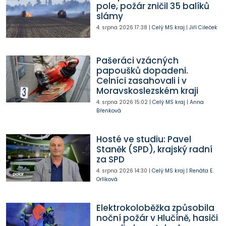
pole, požár zničil 35 balíků
slámy
4. srpna 2026
17:38
|
Celý MS kraj
|
Jiří Cileček
Pašeráci vzácných
papoušků dopadeni.
Celníci zasahovali i v
Moravskoslezském kraji
4. srpna 2026
15:02
|
Celý MS kraj
|
Anna
Břenková
Hosté ve studiu: Pavel
Staněk (SPD), krajský radní
za SPD
4. srpna 2026
14:30
|
Celý MS kraj
|
Renáta E.
Orlíková
Elektrokoloběžka způsobila
noční požár v Hlučíně, hasiči