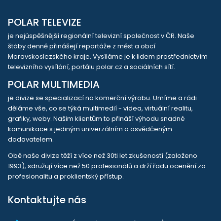
POLAR TELEVIZE
je nejúspěšnější regionální televizní společnost v ČR. Naše
štáby denně přinášejí reportáže z měst a obcí
Moravskoslezského kraje. Vysíláme je k lidem prostřednictvím
televizního vysílání, portálu polar.cz a sociálních sítí.
POLAR MULTIMEDIA
je divize se specializací na komerční výrobu. Umíme a rádi
děláme vše, co se týká multimedií - videa, virtuální realitu,
grafiky, weby. Našim klientům to přináší výhodu snadné
komunikace s jediným univerzálním a osvědčeným
dodavatelem.
Obě naše divize těží z více než 30ti let zkušeností (založeno
1993), sdružují více než 50 profesionálů a drží řadu ocenění za
profesionalitu a proklientský přístup.
Kontaktujte nás