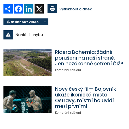
Sdílet
Facebook
LinkedIn
X
Vytisknout článek
Stáhnout video
Nahlásit chybu
Ridera Bohemia: žádné
porušení na naší straně.
Jen nezákonné šetření ČIŽP
Komerční sdělení
Nový český film Bojovník
ukáže ikonická místa
Ostravy, místní ho uvidí
mezi prvními
Komerční sdělení