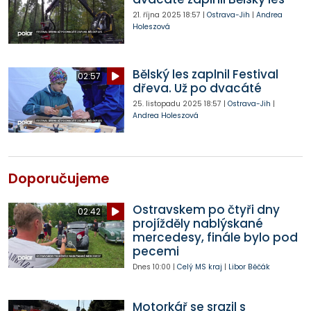
21. října 2025
18:57
|
Ostrava-Jih
|
Andrea
Holeszová
Bělský les zaplnil Festival
02:57
dřeva. Už po dvacáté
25. listopadu 2025
18:57
|
Ostrava-Jih
|
Andrea Holeszová
Doporučujeme
Ostravskem po čtyři dny
02:42
projížděly nablýskané
mercedesy, finále bylo pod
pecemi
Dnes
10:00
|
Celý MS kraj
|
Libor Běčák
Motorkář se srazil s