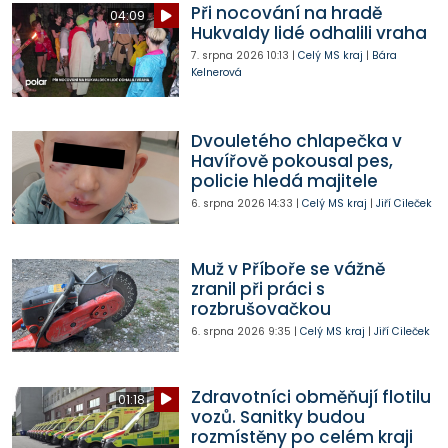
Při nocování na hradě
04:09
Hukvaldy lidé odhalili vraha
7. srpna 2026
10:13
|
Celý MS kraj
|
Bára
Kelnerová
Dvouletého chlapečka v
Havířově pokousal pes,
policie hledá majitele
6. srpna 2026
14:33
|
Celý MS kraj
|
Jiří Cileček
Muž v Příboře se vážně
zranil při práci s
rozbrušovačkou
6. srpna 2026
9:35
|
Celý MS kraj
|
Jiří Cileček
Zdravotníci obměňují flotilu
01:18
vozů. Sanitky budou
rozmístěny po celém kraji