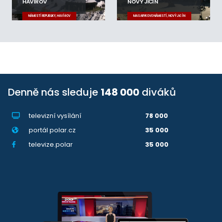
HAVÍŘOV
NOVÝ JIČÍN
NÁMĚSTÍ REPUBLIKY, HAVÍŘOV
MASARYKOVO NÁMĚSTÍ, NOVÝ JIČÍN
Denně nás sleduje
148 000
diváků
televizní vysílání
78 000
portál polar.cz
35 000
televize.polar
35 000