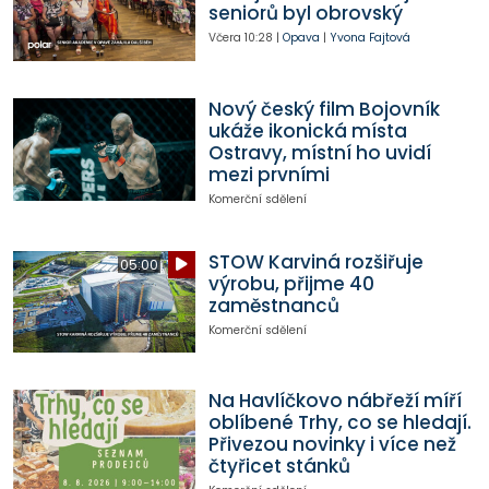
seniorů byl obrovský
Včera
10:28
|
Opava
|
Yvona Fajtová
Nový český film Bojovník
ukáže ikonická místa
Ostravy, místní ho uvidí
mezi prvními
Komerční sdělení
STOW Karviná rozšiřuje
05:00
výrobu, přijme 40
zaměstnanců
Komerční sdělení
Na Havlíčkovo nábřeží míří
oblíbené Trhy, co se hledají.
Přivezou novinky i více než
čtyřicet stánků