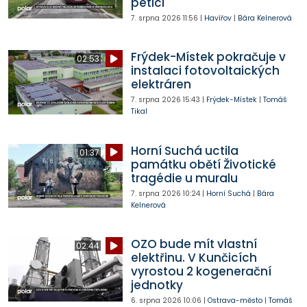
petici
7. srpna 2026
11:56
|
Havířov
|
Bára Kelnerová
Frýdek-Místek pokračuje v
02:53
instalaci fotovoltaických
elektráren
7. srpna 2026
15:43
|
Frýdek-Místek
|
Tomáš
Tikal
Horní Suchá uctila
01:37
památku obětí Životické
tragédie u muralu
7. srpna 2026
10:24
|
Horní Suchá
|
Bára
Kelnerová
OZO bude mít vlastní
02:44
elektřinu. V Kunčicích
vyrostou 2 kogenerační
jednotky
6. srpna 2026
10:06
|
Ostrava-město
|
Tomáš