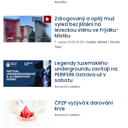
Kořistka
Zdrogovaný a opilý muž
01:20
vylezl bez jištění na
lezeckou stěnu ve Frýdku-
Místku
7. srpna 2026
15:39
|
Frýdek-Místek
|
Tomáš
Tikal
Legendy tuzemského
undergroundu zavítají na
PERIFERII Ostrava už v
sobotu
Komerční sdělení
ČPZP vyzývá k darování
krve
Komerční sdělení