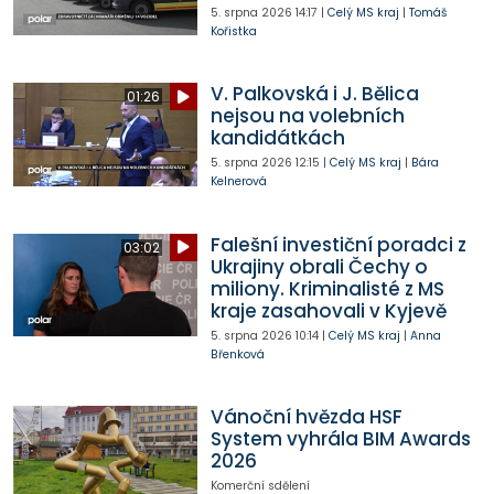
5. srpna 2026
14:17
|
Celý MS kraj
|
Tomáš
Kořistka
V. Palkovská i J. Bělica
01:26
nejsou na volebních
kandidátkách
5. srpna 2026
12:15
|
Celý MS kraj
|
Bára
Kelnerová
Falešní investiční poradci z
03:02
Ukrajiny obrali Čechy o
miliony. Kriminalisté z MS
kraje zasahovali v Kyjevě
5. srpna 2026
10:14
|
Celý MS kraj
|
Anna
Břenková
Vánoční hvězda HSF
System vyhrála BIM Awards
2026
Komerční sdělení