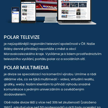
POLAR TELEVIZE
je nejúspěšnější regionální televizní společnost v ČR. Naše
štáby denně přinášejí reportáže z měst a obcí
Moravskoslezského kraje. Vysíláme je k lidem prostřednictvím
televizního vysílání, portálu polar.cz a sociálních sítí.
POLAR MULTIMEDIA
je divize se specializací na komerční výrobu. Umíme a rádi
děláme vše, co se týká multimedií - videa, virtuální realitu,
grafiky, weby. Našim klientům to přináší výhodu snadné
komunikace s jediným univerzálním a osvědčeným
dodavatelem.
Obě naše divize těží z více než 30ti let zkušeností (založeno
1993), sdružují více než 50 profesionálů a drží řadu ocenění za