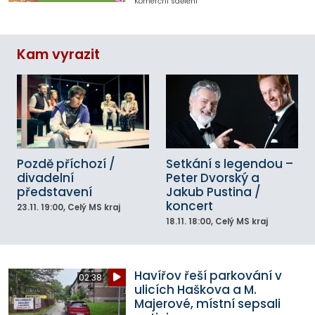
Komerční sdělení
Kam vyrazit
Pozdě příchozí /
Setkání s legendou –
divadelní
Peter Dvorský a
představení
Jakub Pustina /
koncert
23.11.
19:00
, Celý MS kraj
18.11.
18:00
, Celý MS kraj
Havířov řeší parkování v
02:38
ulicích Haškova a M.
Majerové, místní sepsali