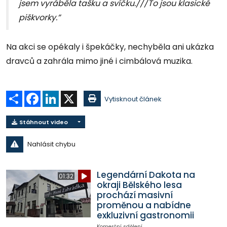
jsem vyráběla tašku a svíčku.///To jsou klasické
piškvorky.”
Na akci se opékaly i špekáčky, nechyběla ani ukázka
dravců a zahrála mimo jiné i cimbálová muzika.
Sdílet
Facebook
LinkedIn
X
Vytisknout článek
Stáhnout video
Nahlásit chybu
Legendární Dakota na
01:32
okraji Bělského lesa
prochází masivní
proměnou a nabídne
exkluzivní gastronomii
Komerční sdělení