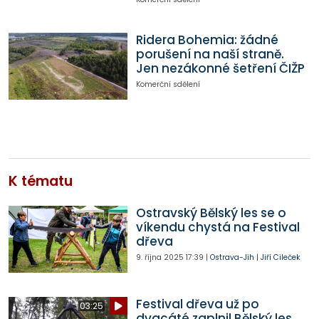
Ridera Bohemia: žádné
porušení na naší straně.
Jen nezákonné šetření ČIŽP
Komerční sdělení
K tématu
Ostravský Bělský les se o
víkendu chystá na Festival
dřeva
9. října 2025
17:39
|
Ostrava-Jih
|
Jiří Cileček
Festival dřeva už po
03:25
dvacáté zaplnil Bělský les