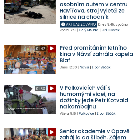
osobním autem v centru
Havířova, stroj vyletěl ze
silnice na chodník
AKTUALIZOVÁNO
Dnes
9:45
,
vydáno
včera
17:51
|
Celý MS kraj
|
Jiří Cileček
Před promítáním letního
01:42
kina v Návsí zahrála kapela
Blaf
Dnes
12:00
|
Návsí
|
Libor Běčák
V Palkovicích válí s
01:30
humornými videi, na
dožínky jede Petr Kotvald
na kombajnu
Včera
9:16
|
Palkovice
|
Libor Běčák
Senior akademie v Opavě
02:50
zahájila další běh. Zájem