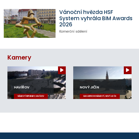
Vánoční hvězda HSF
System vyhrála BIM Awards
2026
Komerční sdělení
Kamery
HAVÍŘOV
NOVÝ JIČÍN
NÁMĚSTÍ REPUBLIKY, HAVÍŘOV
MASARYKOVO NÁMĚSTÍ, NOVÝ JIČÍN