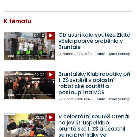
K tématu
Oblastní kolo soutěže Zlatá
02:40
včela poprvé proběhlo v
Bruntále
14. dubna 2026
18:30
|
Bruntál
|
Karel Soukop
Bruntálský Klub robotiky při
02:02
1. ZŠ zvítězil v oblastní
robotické soutěži a
postoupil na MČR
22. února 2026
13:49
|
Bruntál
|
Karel Soukop
V celostátní soutěži Čtenář
02:32
na jevišti uspěl klub
bruntálské 1. ZŠ a účastnil
se na přehlídky ve