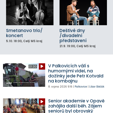
Smetanovo trio/
Deštivé dny
koncert
/divadelní
představení
5.10.
18:00
, Celý MS kraj
21.9.
19:00
, Celý MS kraj
V Palkovicích válí s
01:30
humornými videi, na
dožínky jede Petr Kotvald
na kombajnu
8. srpna 2026
9:16
|
Palkovice
|
Libor Běčák
Senior akademie v Opavě
02:50
zahájila další běh. Zájem
seniorů byl obrovský