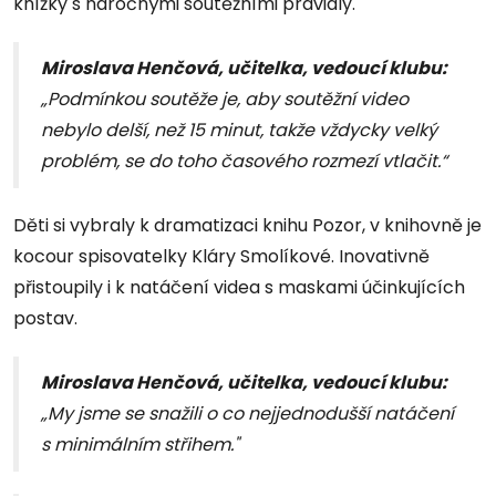
knížky s náročnými soutěžními pravidly.
Miroslava Henčová, učitelka, vedoucí klubu:
„Podmínkou soutěže je, aby soutěžní video
nebylo delší, než 15 minut, takže vždycky velký
problém, se do toho časového rozmezí vtlačit.“
Děti si vybraly k dramatizaci knihu Pozor, v knihovně je
kocour spisovatelky Kláry Smolíkové. Inovativně
přistoupily i k natáčení videa s maskami účinkujících
postav.
Miroslava Henčová, učitelka, vedoucí klubu:
„My jsme se snažili o co nejjednodušší natáčení
s minimálním střihem."