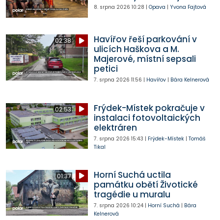
8. srpna 2026
10:28
|
Opava
|
Yvona Fajtová
Havířov řeší parkování v
02:38
ulicích Haškova a M.
Majerové, místní sepsali
petici
7. srpna 2026
11:56
|
Havířov
|
Bára Kelnerová
Frýdek-Místek pokračuje v
02:53
instalaci fotovoltaických
elektráren
7. srpna 2026
15:43
|
Frýdek-Místek
|
Tomáš
Tikal
Horní Suchá uctila
01:37
památku obětí Životické
tragédie u muralu
7. srpna 2026
10:24
|
Horní Suchá
|
Bára
Kelnerová