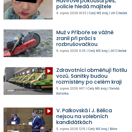
Havířově pokousal pes,
policie hledá majitele
6. srpna 2026
14:33
|
Celý MS kraj
|
Jiří Cileček
Muž v Příboře se vážně
zranil při práci s
rozbrušovačkou
6. srpna 2026
9:35
|
Celý MS kraj
|
Jiří Cileček
Zdravotníci obměňují flotilu
01:18
vozů. Sanitky budou
rozmístěny po celém kraji
5. srpna 2026
14:17
|
Celý MS kraj
|
Tomáš
Kořistka
V. Palkovská i J. Bělica
01:26
nejsou na volebních
kandidátkách
5. srpna 2026
12:15
|
Celý MS kraj
|
Bára