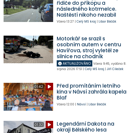
řidiče do příkopu a
následného kotrmelce.
Naštěstí nikoho nezabil
Včera
13:27
|
Celý MS kraj
|
Libor Běčák
Motorkář se srazil s
osobním autem v centru
Havířova, stroj vyletěl ze
silnice na chodník
AKTUALIZOVÁNO
Včera
9:45
,
vydáno 8.
srpna 2026
17:51
|
Celý MS kraj
|
Jiří Cileček
Před promítáním letního
01:42
kina v Návsí zahrála kapela
Blaf
Včera
12:00
|
Návsí
|
Libor Běčák
Legendární Dakota na
01:32
okraji Bělského lesa