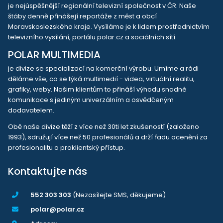
je nejúspěšnější regionální televizní společnost v ČR. Naše
štáby denně přinášejí reportáže z měst a obcí
Moravskoslezského kraje. Vysíláme je k lidem prostřednictvím
televizního vysílání, portálu polar.cz a sociálních sítí.
POLAR MULTIMEDIA
je divize se specializací na komerční výrobu. Umíme a rádi
děláme vše, co se týká multimedií - videa, virtuální realitu,
grafiky, weby. Našim klientům to přináší výhodu snadné
komunikace s jediným univerzálním a osvědčeným
dodavatelem.
Obě naše divize těží z více než 30ti let zkušeností (založeno
1993), sdružují více než 50 profesionálů a drží řadu ocenění za
profesionalitu a proklientský přístup.
Kontaktujte nás
552 303 303
(Nezasílejte SMS, děkujeme)
polar@polar.cz