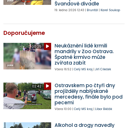
Švandově divadle
19. ledna 2026
12:43
|
Bruntál
|
Karel Soukop
Doporučujeme
Neukáznění lidé krmili
00:25
mandrily v Zoo Ostrava.
Špatné krmivo může
zvířata zabít
Včera
16:52
|
Celý MS kraj
|
Jiří Cileček
Ostravskem po čtyři dny
02:42
projížděly nablýskané
mercedesy, finále bylo pod
pecemi
Včera
10:00
|
Celý MS kraj
|
Libor Běčák
Alkohol a drogy navedly