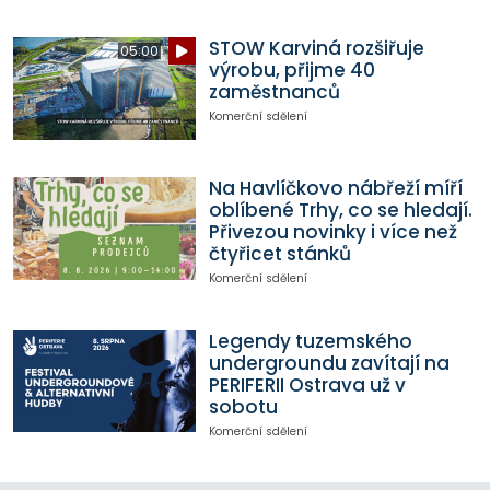
STOW Karviná rozšiřuje
05:00
výrobu, přijme 40
zaměstnanců
Komerční sdělení
Na Havlíčkovo nábřeží míří
oblíbené Trhy, co se hledají.
Přivezou novinky i více než
čtyřicet stánků
Komerční sdělení
Legendy tuzemského
undergroundu zavítají na
PERIFERII Ostrava už v
sobotu
Komerční sdělení