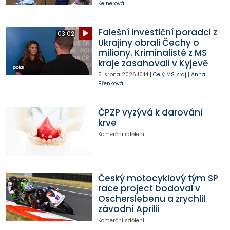
Kelnerová
Falešní investiční poradci z
03:02
Ukrajiny obrali Čechy o
miliony. Kriminalisté z MS
kraje zasahovali v Kyjevě
5. srpna 2026
10:14
|
Celý MS kraj
|
Anna
Břenková
ČPZP vyzývá k darování
krve
Komerční sdělení
Český motocyklový tým SP
race project bodoval v
Oscherslebenu a zrychlil
závodní Aprilii
Komerční sdělení