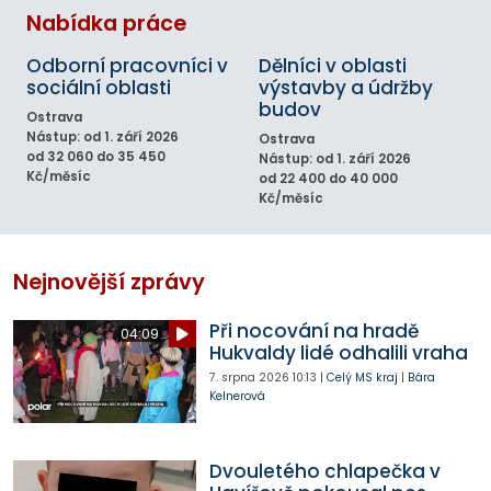
Nabídka práce
Odborní pracovníci v
Dělníci v oblasti
sociální oblasti
výstavby a údržby
budov
Ostrava
Nástup: od 1. září 2026
Ostrava
od 32 060 do 35 450
Nástup: od 1. září 2026
Kč/měsíc
od 22 400 do 40 000
Kč/měsíc
Nejnovější zprávy
Při nocování na hradě
04:09
Hukvaldy lidé odhalili vraha
7. srpna 2026
10:13
|
Celý MS kraj
|
Bára
Kelnerová
Dvouletého chlapečka v