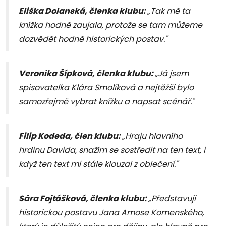
Eliška Dolanská, členka klubu:
„Tak mě ta
knížka hodně zaujala, protože se tam můžeme
dozvědět hodně historických postav."
Veronika Šípková, členka klubu:
„Já jsem
spisovatelka Klára Smolíková a nejtěžší bylo
samozřejmě vybrat knížku a napsat scénář."
Filip Kodeda, člen klubu:
„Hraju hlavního
hrdinu Davida, snažím se sostředit na ten text, i
když ten text mi stále klouzal z oblečení."
Sára Fojtášková, členka klubu:
„Představuji
historickou postavu Jana Amose Komenského,