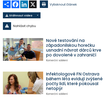
Sdílet
Facebook
LinkedIn
X
Vytisknout článek
Stáhnout video
Nahlásit chybu
Nové testování na
západonilskou horečku
usnadní návrat dárců krve
po dovolené v zahraničí
Komerční sdělení
Infektologové FN Ostrava
během léta evidují zvýšené
počty lidí, které pokousal
netopýr
Komerční sdělení