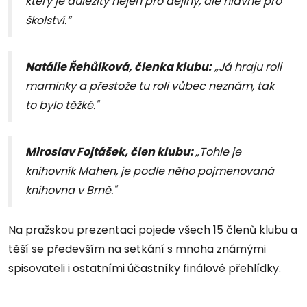
který je důležitý nejen pro dějiny, ale hlavně pro
školství.“
Natálie Řehůlková, členka klubu:
„Já hraju roli
maminky a přestože tu roli vůbec neznám, tak
to bylo těžké."
Miroslav Fojtášek, člen klubu:
„Tohle je
knihovník Mahen, je podle něho pojmenovaná
knihovna v Brně."
Na pražskou prezentaci pojede všech 15 členů klubu a
těší se především na setkání s mnoha známými
spisovateli i ostatními účastníky finálové přehlídky.