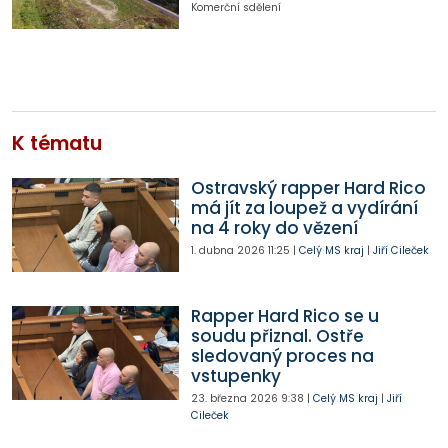
Komerční sdělení
K tématu
Ostravský rapper Hard Rico
má jít za loupež a vydírání
na 4 roky do vězení
1. dubna 2026
11:25
|
Celý MS kraj
|
Jiří Cileček
Rapper Hard Rico se u
soudu přiznal. Ostře
sledovaný proces na
vstupenky
23. března 2026
9:38
|
Celý MS kraj
|
Jiří
Cileček