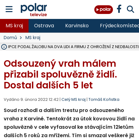
MS kraj
Ostrava
Karvinsko
Frýdeckomíste
Domů
MS kraj
ÁSTUPCE PODAL ŽALOBU NA DVA LIDI A FIRMU Z OHROŽENÍ Z NEDBALOSTI
NA SLEZSKÉ HARTĚ PŘIBYLO SINIC, VODA MÁ HORŠÍ KVALITU, HYGIENI
NA BÍLOVECKÝCH NOVÝCH DVORECH SE PO 84 LETECH ROZTOČILY L
KARVINSKÉ MOŘE ZÍSKÁ NOVÉ GASTRO ZÁZEMÍ S VYHLÍDKOVOU TER
REKONSTRUKCE MATEŘSKÉ ŠKOLY V CHLEBIČOVĚ MÍŘÍ DO FINÁLE, VÍ
CYKLISTU (74) SRAZIL V BRUNTÁLU KAMION, JE V OHROŽENÍ ŽIVOTA,
POLICIE HLEDÁ PŘÍPADNÉ SVĚDKY, KTEŘÍ POMŮŽOU OBJASNIT PRŮ
MS KRAJ DOKONČIL OPRAVU SILNICE MEZI VRBNEM A HEŘMANOVICEM
SMVAK NABÍZÍ V DOBĚ SUCHA VODU OBCÍM A FIRMÁM, CISTERNY JE
F-M POKRAČUJE V INSTALACI FOTOVOLTAICKÝCH ELEKTRÁREN, REP
SENIOR AKADEMIE V OPAVĚ ZAHÁJILA DALŠÍ BĚH, REPORTÁŽ NA POL
PLANETÁRIUM V OSTRAVĚ CHYSTÁ POZOROVÁNÍ ČÁSTEČNÉHO ZATMĚ
OPRAVA ULIC V HAVÍŘOVĚ UKONČÍ NELEGÁLNÍ PARKOVÁNÍ VE VNI
V HAVÍŘOVĚ SE TĚŽCE ZRANIL MOTORKÁŘ PO SRÁŽCE S AUTEM, INF
TRAGICKÁ SRÁŽKA VLAKU S KAMIONEM V DOLNÍ LUTYNI Z LEDNA 
Odsouzený vrah málem
přizabil spoluvězně židlí.
Dostal dalších 5 let
Vydáno 9. února 2022 12:42 |
Celý MS kraj
|
Tomáš Kořistka
Soud rozhodl a dalším trestu pro odsouzeného
vraha z Karviné. Tentokrát za útok kovovou židlí na
spoluvězně v cele vyfasoval ke stávajícím 12letům
dalších 5 roků za mřížemi. Tím si smazal veškeré již