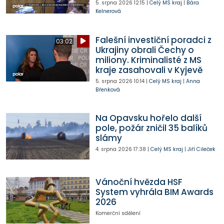
5. srpna 2026
12:15
|
Celý MS kraj
|
Bára
Kelnerová
Falešní investiční poradci z
03:02
Ukrajiny obrali Čechy o
miliony. Kriminalisté z MS
kraje zasahovali v Kyjevě
5. srpna 2026
10:14
|
Celý MS kraj
|
Anna
Břenková
Na Opavsku hořelo další
pole, požár zničil 35 balíků
slámy
4. srpna 2026
17:38
|
Celý MS kraj
|
Jiří Cileček
Vánoční hvězda HSF
System vyhrála BIM Awards
2026
Komerční sdělení