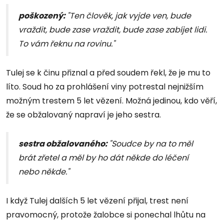
poškozený:
"Ten člověk, jak vyjde ven, bude
vraždit, bude zase vraždit, bude zase zabíjet lidi.
To vám řeknu na rovinu."
Tulej se k činu přiznal a před soudem řekl, že je mu to
líto. Soud ho za prohlášení viny potrestal nejnižším
možným trestem 5 let vězení. Možná jedinou, kdo věří,
že se obžalovaný napraví je jeho sestra.
sestra obžalovaného:
"Soudce by na to měl
brát zřetel a měl by ho dát někde do léčení
nebo někde."
I když Tulej dalších 5 let vězení přijal, trest není
pravomocný, protože žalobce si ponechal lhůtu na