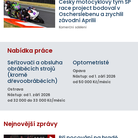
Český motocyklový tým SP
race project bodoval v
Oscherslebenu a zrychlil
závodní Aprilii
Komerční sdělení
Nabídka práce
Seřizovači a obsluha
Optometristé
obráběcích strojů
Opava
(kromě
Nástup: od 1. září 2026
dřevoobráběcích)
od 50 000 Kč/měsíc
Ostrava
Nástup: od 1. září 2026
od 32 000 do 33 000 Kč/měsíc
Nejnovější zprávy
Při nocování na hradě