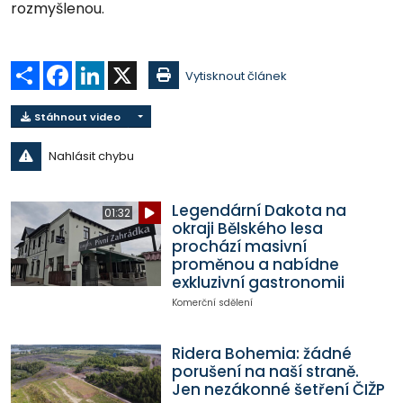
rozmyšlenou.
Sdílet
Facebook
LinkedIn
X
Vytisknout článek
Stáhnout video
Nahlásit chybu
Legendární Dakota na
01:32
okraji Bělského lesa
prochází masivní
proměnou a nabídne
exkluzivní gastronomii
Komerční sdělení
Ridera Bohemia: žádné
porušení na naší straně.
Jen nezákonné šetření ČIŽP