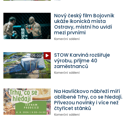
Nový český film Bojovník
ukáže ikonická místa
Ostravy, místní ho uvidí
mezi prvními
Komerční sdělení
STOW Karviná rozšiřuje
05:00
výrobu, přijme 40
zaměstnanců
Komerční sdělení
Na Havlíčkovo nábřeží míří
oblíbené Trhy, co se hledají.
Přivezou novinky i více než
čtyřicet stánků
Komerční sdělení