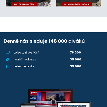
NÁMĚSTÍ REPUBLIKY, HAVÍŘOV
MASARYKOVO NÁMĚSTÍ, NOVÝ JIČÍN
Denně nás sleduje
148 000
diváků
televizní vysílání
78 000
portál polar.cz
35 000
televize.polar
35 000