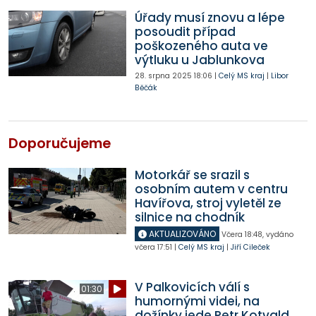
Úřady musí znovu a lépe
posoudit případ
poškozeného auta ve
výtluku u Jablunkova
28. srpna 2025
18:06
|
Celý MS kraj
|
Libor
Běčák
Doporučujeme
Motorkář se srazil s
osobním autem v centru
Havířova, stroj vyletěl ze
silnice na chodník
AKTUALIZOVÁNO
Včera
18:48
,
vydáno
včera
17:51
|
Celý MS kraj
|
Jiří Cileček
V Palkovicích válí s
01:30
humornými videi, na
dožínky jede Petr Kotvald