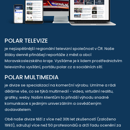
POLAR TELEVIZE
je nejúspěšnější regionální televizní společnost v ČR. Naše
štáby denně přinášejí reportáže z měst a obcí
Moravskoslezského kraje. Vysíláme je k lidem prostřednictvím
televizního vysílání, portálu polar.cz a sociálních sítí.
POLAR MULTIMEDIA
je divize se specializací na komerční výrobu. Umíme a rádi
děláme vše, co se týká multimedií - videa, virtuální realitu,
grafiky, weby. Našim klientům to přináší výhodu snadné
komunikace s jediným univerzálním a osvědčeným
dodavatelem.
Obě naše divize těží z více než 30ti let zkušeností (založeno
1993), sdružují více než 50 profesionálů a drží řadu ocenění za