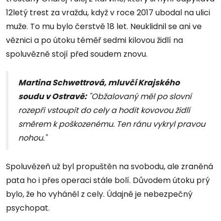
12letý trest za vraždu, když v roce 2017 ubodal na ulici
muže. To mu bylo čerstvě 18 let. Neuklidnil se ani ve
věznici a po útoku téměř sedmi kilovou židlí na
spoluvězně stojí před soudem znovu.
Martina Schwettrová, mluvčí Krajského
soudu v Ostravě:
"Obžalovaný měl po slovní
rozepři vstoupit do cely a hodit kovovou židlí
směrem k poškozenému. Ten ránu vykryl pravou
nohou."
Spoluvězeň už byl propuštěn na svobodu, ale zraněná
pata ho i přes operaci stále bolí. Důvodem útoku prý
bylo, že ho vyháněl z cely. Údajně je nebezpečný
psychopat.