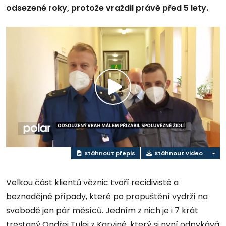
odsezené roky, protože vraždil právě před 5 lety.
Přehrát
video
Stáhnout přepis
Stáhnout video
Velkou část klientů věznic tvoří recidivisté a
beznadějné případy, které po propuštění vydrží na
svobodě jen pár měsíců. Jedním z nich je i 7 krát
trestaný Ondřej Tulej z Karviné, který si nyní odpykává