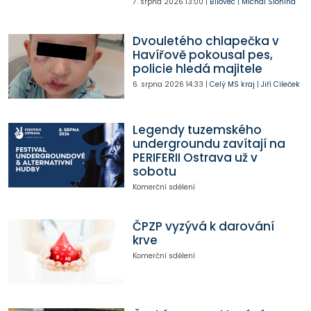
7. srpna 2026
13:00
|
Bílovec
|
Michal Slonina
Dvouletého chlapečka v
Havířově pokousal pes,
policie hledá majitele
6. srpna 2026
14:33
|
Celý MS kraj
|
Jiří Cileček
Legendy tuzemského
undergroundu zavítají na
PERIFERII Ostrava už v
sobotu
Komerční sdělení
ČPZP vyzývá k darování
krve
Komerční sdělení