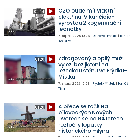
OZO bude mít vlastní
02:44
elektřinu. V Kunčicích
vyrostou 2 kogenerační
jednotky
6. srpna 2026
10:06
|
Ostrava-město
|
Tomáš
Kořistka
Zdrogovaný a opilý muž
01:20
vylezl bez jištění na
lezeckou stěnu ve Frýdku-
Místku
7. srpna 2026
15:39
|
Frýdek-Místek
|
Tomáš
Tikal
A přece se točí! Na
01:20
bíloveckých Nových
Dvorech se po 84 letech
roztočily lopatky
historického mlýna