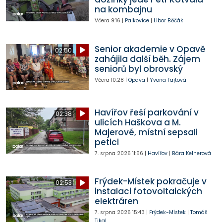
na kombajnu
Včera
9:16
|
Palkovice
|
Libor Běčák
Senior akademie v Opavě
02:50
zahájila další běh. Zájem
seniorů byl obrovský
Včera
10:28
|
Opava
|
Yvona Fajtová
Havířov řeší parkování v
02:38
ulicích Haškova a M.
Majerové, místní sepsali
petici
7. srpna 2026
11:56
|
Havířov
|
Bára Kelnerová
Frýdek-Místek pokračuje v
02:53
instalaci fotovoltaických
elektráren
7. srpna 2026
15:43
|
Frýdek-Místek
|
Tomáš
Tikal