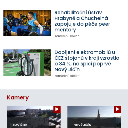
Rehabilitační ústav
Hrabyně a Chuchelná
zapojuje do péče peer
mentory
Komerční sdělení
Dobíjení elektromobilů u
ČEZ stojanů v kraji vzrostlo
o 34 %, na špici poprvé
Nový Jičín
Komerční sdělení
Kamery
HAVÍŘOV
NOVÝ JIČÍN