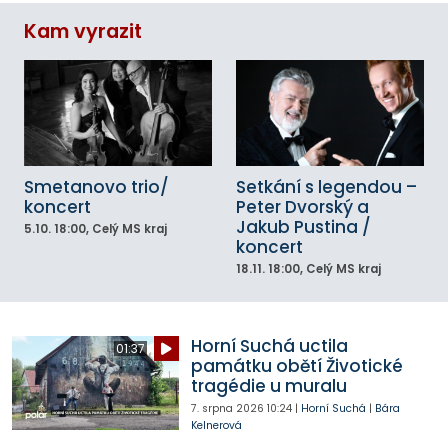
Kam vyrazit
Smetanovo trio/
Setkání s legendou –
koncert
Peter Dvorský a
Jakub Pustina /
5.10.
18:00
, Celý MS kraj
koncert
18.11.
18:00
, Celý MS kraj
Horní Suchá uctila
01:37
památku obětí Životické
tragédie u muralu
7. srpna 2026
10:24
|
Horní Suchá
|
Bára
Kelnerová