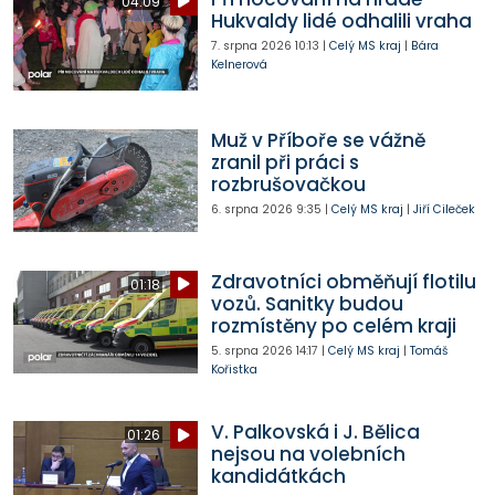
04:09
Hukvaldy lidé odhalili vraha
7. srpna 2026
10:13
|
Celý MS kraj
|
Bára
Kelnerová
Muž v Příboře se vážně
zranil při práci s
rozbrušovačkou
6. srpna 2026
9:35
|
Celý MS kraj
|
Jiří Cileček
Zdravotníci obměňují flotilu
01:18
vozů. Sanitky budou
rozmístěny po celém kraji
5. srpna 2026
14:17
|
Celý MS kraj
|
Tomáš
Kořistka
V. Palkovská i J. Bělica
01:26
nejsou na volebních
kandidátkách