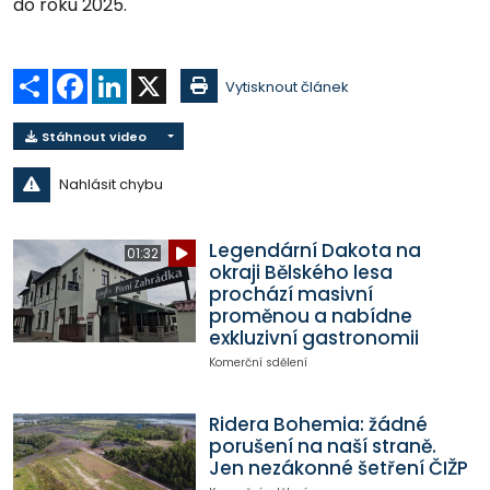
do roku 2025.
Sdílet
Facebook
LinkedIn
X
Vytisknout článek
Stáhnout video
Nahlásit chybu
Legendární Dakota na
01:32
okraji Bělského lesa
prochází masivní
proměnou a nabídne
exkluzivní gastronomii
Komerční sdělení
Ridera Bohemia: žádné
porušení na naší straně.
Jen nezákonné šetření ČIŽP