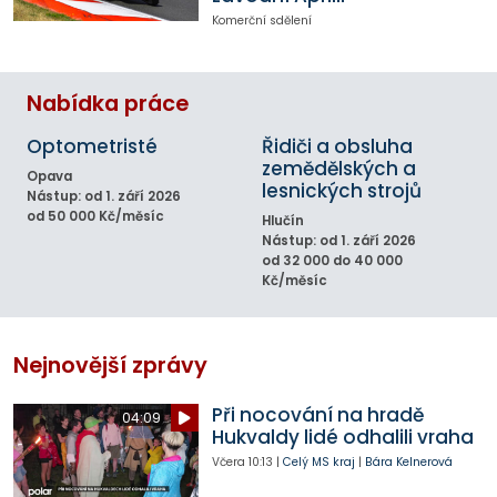
Komerční sdělení
Nabídka práce
Optometristé
Řidiči a obsluha
zemědělských a
Opava
lesnických strojů
Nástup: od 1. září 2026
od 50 000 Kč/měsíc
Hlučín
Nástup: od 1. září 2026
od 32 000 do 40 000
Kč/měsíc
Nejnovější zprávy
Při nocování na hradě
04:09
Hukvaldy lidé odhalili vraha
Včera
10:13
|
Celý MS kraj
|
Bára Kelnerová