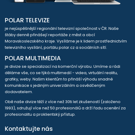
POLAR TELEVIZE
je nejúspěšnější regionální televizní společnost v ČR. Naše
štáby denně přinášejí reportáže z měst a obcí
Moravskoslezského kraje. Vysíláme je k lidem prostřednictvím
televizního vysílání, portálu polar.cz a sociálních sítí.
POLAR MULTIMEDIA
je divize se specializací na komerční výrobu. Umíme a rádi
děláme vše, co se týká multimedií - videa, virtuální realitu,
grafiky, weby. Našim klientům to přináší výhodu snadné
komunikace s jediným univerzálním a osvědčeným
dodavatelem.
Obě naše divize těží z více než 30ti let zkušeností (založeno
1993), sdružují více než 50 profesionálů a drží řadu ocenění za
profesionalitu a proklientský přístup.
Kontaktujte nás