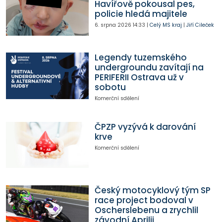
Havířově pokousal pes,
policie hledá majitele
6. srpna 2026
14:33
|
Celý MS kraj
|
Jiří Cileček
Legendy tuzemského
undergroundu zavítají na
PERIFERII Ostrava už v
sobotu
Komerční sdělení
ČPZP vyzývá k darování
krve
Komerční sdělení
Český motocyklový tým SP
race project bodoval v
Oscherslebenu a zrychlil
závodní Aprilii