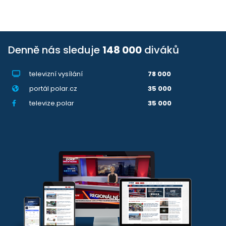
Denně nás sleduje
148 000
diváků
televizní vysílání
78 000
portál polar.cz
35 000
televize.polar
35 000