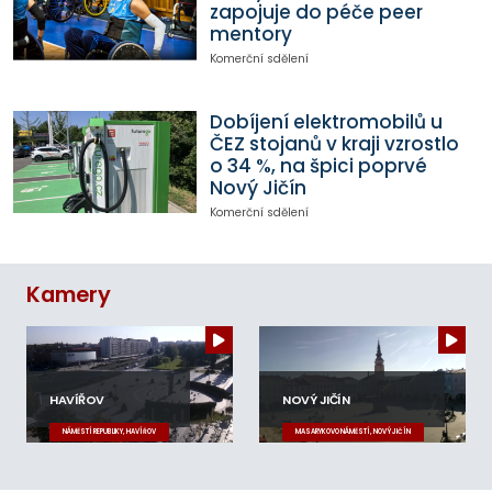
zapojuje do péče peer
mentory
Komerční sdělení
Dobíjení elektromobilů u
ČEZ stojanů v kraji vzrostlo
o 34 %, na špici poprvé
Nový Jičín
Komerční sdělení
Kamery
HAVÍŘOV
NOVÝ JIČÍN
NÁMĚSTÍ REPUBLIKY, HAVÍŘOV
MASARYKOVO NÁMĚSTÍ, NOVÝ JIČÍN