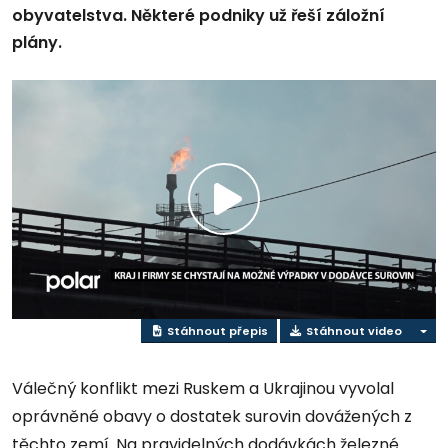
obyvatelstva. Některé podniky už řeší záložní
plány.
Přehrát
video
Stáhnout přepis
Stáhnout video
Válečný konflikt mezi Ruskem a Ukrajinou vyvolal
oprávněné obavy o dostatek surovin dovážených z
těchto zemí. Na pravidelných dodávkách železné