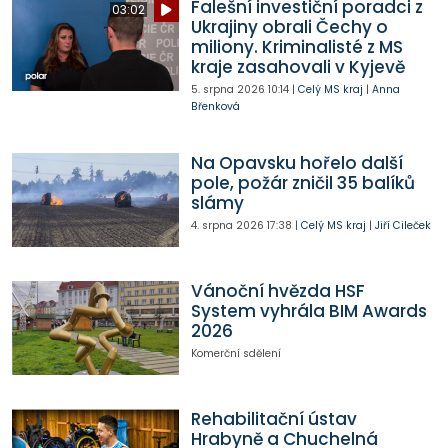
Falešní investiční poradci z
03:02
Ukrajiny obrali Čechy o
miliony. Kriminalisté z MS
kraje zasahovali v Kyjevě
5. srpna 2026
10:14
|
Celý MS kraj
|
Anna
Břenková
Na Opavsku hořelo další
pole, požár zničil 35 balíků
slámy
4. srpna 2026
17:38
|
Celý MS kraj
|
Jiří Cileček
Vánoční hvězda HSF
System vyhrála BIM Awards
2026
Komerční sdělení
Rehabilitační ústav
Hrabyně a Chuchelná