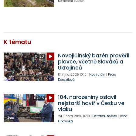
Komerční sdělení
K tématu
Novojičínský bazén prověřil
01:20
plavce, včetně Slováků a
Ukrajinců
17. října 2025
10:10
|
Nový Jičín
|
Petra
Dorazilová
104. narozeniny oslavil
02:36
nejstarší havíř v Česku ve
vlaku
24. února 2026
16:19
|
Ostrava-město
|
Jana
Lipowská