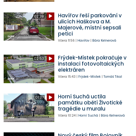
Havířov řeší parkování v
02:38
ulicích Haškova a M.
Majerové, místní sepsali
petici
Včera
11:56
|
Havířov
|
Bára Kelnerová
Frýdek-Místek pokračuje v
02:53
instalaci fotovoltaických
elektráren
Včera
15:43
|
Frýdek-Místek
|
Tomáš Tikal
Horní Suchá uctila
01:37
památku obětí Životické
tragédie u muralu
Včera
10:24
|
Horní Suchá
|
Bára Kelnerová
Nový český film Bojovník