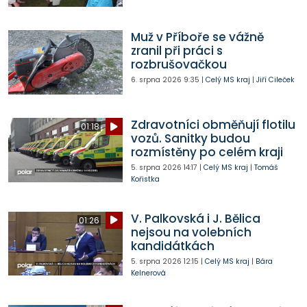
Muž v Příboře se vážně
zranil při práci s
rozbrušovačkou
6. srpna 2026
9:35
|
Celý MS kraj
|
Jiří Cileček
Zdravotníci obměňují flotilu
01:18
vozů. Sanitky budou
rozmístěny po celém kraji
5. srpna 2026
14:17
|
Celý MS kraj
|
Tomáš
Kořistka
V. Palkovská i J. Bělica
01:26
nejsou na volebních
kandidátkách
5. srpna 2026
12:15
|
Celý MS kraj
|
Bára
Kelnerová