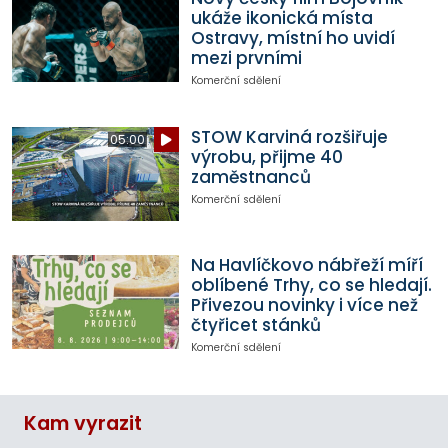
ukáže ikonická místa
Ostravy, místní ho uvidí
mezi prvními
Komerční sdělení
STOW Karviná rozšiřuje
05:00
výrobu, přijme 40
zaměstnanců
Komerční sdělení
Na Havlíčkovo nábřeží míří
oblíbené Trhy, co se hledají.
Přivezou novinky i více než
čtyřicet stánků
Komerční sdělení
Kam vyrazit