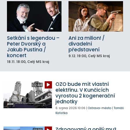
Setkání s legendou –
Ani za milion! /
Peter Dvorský a
divadelní
Jakub Pustina /
představení
koncert
9.12.
19:00
, Celý MS kraj
18.11.
18:00
, Celý MS kraj
OZO bude mít vlastní
02:44
elektřinu. V Kunčicích
vyrostou 2 kogenerační
jednotky
6. srpna 2026
10:06
|
Ostrava-město
|
Tomáš
Kořistka
Zdrogovaný a opilý muž