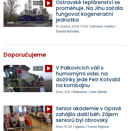
Ostravské teplárenství se
01:20
proměňuje. Na Jihu začala
fungovat kogenerační
jednotka
16. dubna 2026
13:06
|
Ostrava-město
|
Tomáš Kořistka
Doporučujeme
V Palkovicích válí s
01:30
humornými videi, na
dožínky jede Petr Kotvald
na kombajnu
Dnes
9:16
|
Palkovice
|
Libor Běčák
Senior akademie v Opavě
02:50
zahájila další běh. Zájem
seniorů byl obrovský
Dnes
10:28
|
Opava
|
Yvona Fajtová