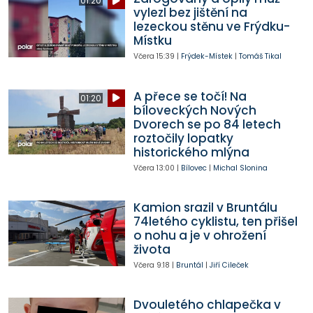
01:20
vylezl bez jištění na
lezeckou stěnu ve Frýdku-
Místku
Včera
15:39
|
Frýdek-Místek
|
Tomáš Tikal
A přece se točí! Na
01:20
bíloveckých Nových
Dvorech se po 84 letech
roztočily lopatky
historického mlýna
Včera
13:00
|
Bílovec
|
Michal Slonina
Kamion srazil v Bruntálu
74letého cyklistu, ten přišel
o nohu a je v ohrožení
života
Včera
9:18
|
Bruntál
|
Jiří Cileček
Dvouletého chlapečka v