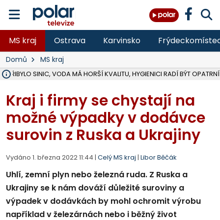
MS kraj
Ostrava
Karvinsko
Frýdeckomíste
Domů
MS kraj
Ě PŘIBYLO SINIC, VODA MÁ HORŠÍ KVALITU, HYGIENICI RADÍ BÝT OPATRNÍ
ÚOHS DAL ZÁTORU POKUTU 100 000 ZA CHYBY V ZAKÁZCE NA OBN
AREÁL LODIČEK V KARVINÉ SE PŘIPRAVUJE NA VELKOU REKONSTRUKC
KARVINÁ ZNÁ BUDOUCÍ PODOBU AREÁLU LODIČKY V PARKU BOŽEN
CYKLISTU (74) SRAZIL V BRUNTÁLU KAMION, JE V OHROŽENÍ ŽIVOTA,
POLICIE HLEDÁ PŘÍPADNÉ SVĚDKY, KTEŘÍ POMŮŽOU OBJASNIT PRŮ
RADNÍ OSTRAVY A POSLANKYNĚ A. HOFFMANNOVÁ ZA PIRÁTY PODA
NA POSTUP MINISTERSTVA ŽIVOTNÍHO PROSTŘEDÍ V KAUZE HALDY 
MUŽ V PŘÍBOŘE SE VÁŽNĚ ZRANIL PŘI PRÁCI S ROZBRUŠOVAČKOU, I
SLEZSKÁ OSTRAVA PŘIPRAVUJE PROJEKTOVOU DOKUMENTACI PRO 
PODEZŘELÝ BALÍČEK ZASTAVIL PROVOZ NA NÁDRAŽÍ VE F-M, ČEKÁ 
CHLAPEČKA (2) V HAVÍŘOVĚ POKOUSAL PES, POLICIE HLEDÁ MAJITEL
MS KRAJ VYBUDUJE ZA 40 MILIONŮ V JABLUNKOVĚ NOVÝ MOST PŘES O
FOTBALISTA LAURI LAINE SE VRACÍ Z BANÍKU OSTRAVA NA PŮL ROK
F-M DOKONČIL VOLNOČASOVÝ AREÁL RIVKA PARK ZA 62 MILIONŮ,
Kraj i firmy se chystají na
možné výpadky v dodávce
surovin z Ruska a Ukrajiny
Vydáno 1. března 2022 11:44 |
Celý MS kraj
|
Libor Běčák
Uhlí, zemní plyn nebo železná ruda. Z Ruska a
Ukrajiny se k nám dováží důležité suroviny a
výpadek v dodávkách by mohl ochromit výrobu
například v železárnách nebo i běžný život