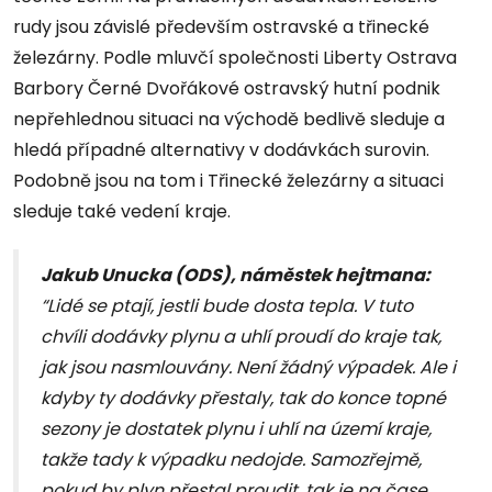
rudy jsou závislé především ostravské a třinecké
železárny. Podle mluvčí společnosti Liberty Ostrava
Barbory Černé Dvořákové ostravský hutní podnik
nepřehlednou situaci na východě bedlivě sleduje a
hledá případné alternativy v dodávkách surovin.
Podobně jsou na tom i Třinecké železárny a situaci
sleduje také vedení kraje.
Jakub Unucka (ODS), náměstek hejtmana:
“Lidé se ptají, jestli bude dosta tepla. V tuto
chvíli dodávky plynu a uhlí proudí do kraje tak,
jak jsou nasmlouvány. Není žádný výpadek. Ale i
kdyby ty dodávky přestaly, tak do konce topné
sezony je dostatek plynu i uhlí na území kraje,
takže tady k výpadku nedojde. Samozřejmě,
pokud by plyn přestal proudit, tak je na čase