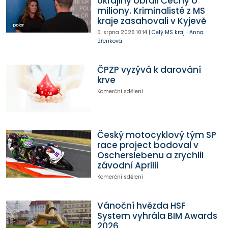
Ukrajiny obrali Čechy o
miliony. Kriminalisté z MS
kraje zasahovali v Kyjevě
5. srpna 2026
10:14
|
Celý MS kraj
|
Anna
Břenková
ČPZP vyzývá k darování
krve
Komerční sdělení
Český motocyklový tým SP
race project bodoval v
Oscherslebenu a zrychlil
závodní Aprilii
Komerční sdělení
Vánoční hvězda HSF
System vyhrála BIM Awards
2026