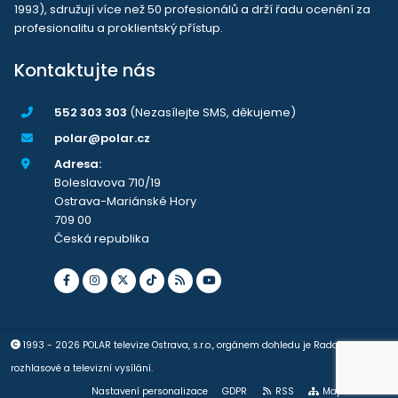
1993), sdružují více než 50 profesionálů a drží řadu ocenění za
profesionalitu a proklientský přístup.
Kontaktujte nás
552 303 303
(Nezasílejte SMS, děkujeme)
polar@polar.cz
Adresa:
Boleslavova 710/19
Ostrava-Mariánské Hory
709 00
Česká republika
1993 - 2026 POLAR televize Ostrava, s.r.o., orgánem dohledu je Rada pro
rozhlasové a televizní vysílání.
Nastavení personalizace
GDPR
RSS
Mapa stránek