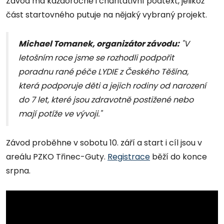
Závod má každoročně i charitativní podtext, jelikož
část startovného putuje na nějaký vybraný projekt.
Michael Tomanek, organizátor závodu:
"V
letošním roce jsme se rozhodli podpořit
poradnu rané péče LYDIE z Českého Těšína,
která podporuje děti a jejich rodiny od narození
do 7 let, které jsou zdravotně postižené nebo
mají potíže ve vývoji."
Závod proběhne v sobotu 10. září a start i cíl jsou v
areálu PZKO Třinec-Guty.
Registrace
běží do konce
srpna.