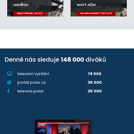
HAVÍŘOV
NOVÝ JIČÍN
NÁMĚSTÍ REPUBLIKY, HAVÍŘOV
MASARYKOVO NÁMĚSTÍ, NOVÝ JIČÍN
Denně nás sleduje
148 000
diváků
televizní vysílání
78 000
portál polar.cz
35 000
televize.polar
35 000