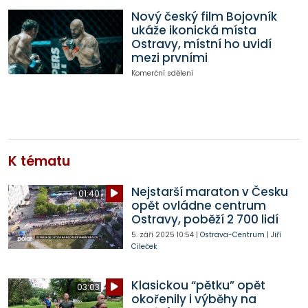
Nový český film Bojovník
ukáže ikonická místa
Ostravy, místní ho uvidí
mezi prvními
Komerční sdělení
K tématu
Nejstarší maraton v Česku
01:40
opět ovládne centrum
Ostravy, poběží 2 700 lidí
5. září 2025
10:54
|
Ostrava-Centrum
|
Jiří
Cileček
Klasickou “pětku” opět
03:03
okořenily i výběhy na