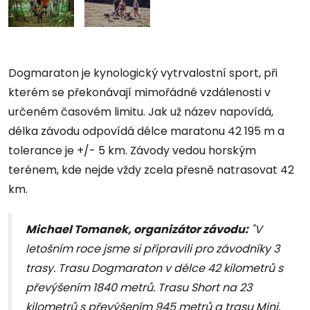
Dogmaraton je kynologický vytrvalostní sport, při
kterém se překonávají mimořádné vzdálenosti v
určeném časovém limitu. Jak už název napovídá,
délka závodu odpovídá délce maratonu 42 195 m a
tolerance je +/- 5 km. Závody vedou horským
terénem, kde nejde vždy zcela přesně natrasovat 42
km.
Michael Tomanek, organizátor závodu:
"V
letošním roce jsme si připravili pro závodníky 3
trasy. Trasu Dogmaraton v délce 42 kilometrů s
převýšením 1840 metrů. Trasu Short na 23
kilometrů s převýšením 945 metrů a trasu Mini,