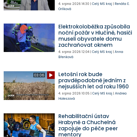
4. srpna 2026
14:30
|
Celý MS kraj
|
Renáta E.
Orlíková
Elektrokoloběžka způsobila
noční požár v Hlučíně, hasiči
museli obyvatele domu
zachraňovat oknem
4. srpna 2026
12:04
|
Celý MS kraj
|
Anna
Břenková
Letošní rok bude
03:06
pravděpodobně jedním z
nejsušších let od roku 1960
4. srpna 2026
10:05
|
Celý MS kraj
|
Andrea
Holeszová
Rehabilitační ústav
Hrabyně a Chuchelná
zapojuje do péče peer
mentory