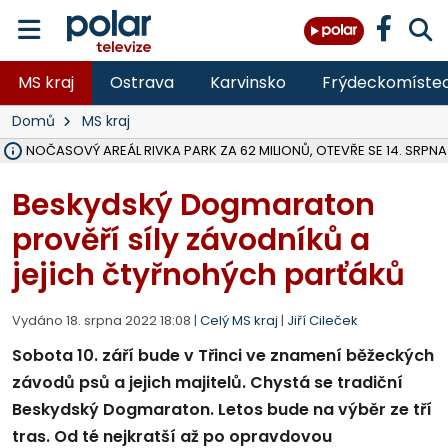
MS kraj
Ostrava
Karvinsko
Frýdeckomíste
Domů
MS kraj
VOLNOČASOVÝ AREÁL RIVKA PARK ZA 62 MILIONŮ, OTEVŘE SE 14. SRPNA
NA SLEZSKÉ HARTĚ PŘIBYLO SINIC, VODA MÁ HORŠÍ KVALITU, HYGIENI
ÚOHS DAL ZÁTORU POKUTU 100 000 ZA CHYBY V ZAKÁZCE NA OBN
AREÁL LODIČEK V KARVINÉ SE PŘIPRAVUJE NA VELKOU REKONSTRUKC
KARVINÁ ZNÁ BUDOUCÍ PODOBU AREÁLU LODIČKY V PARKU BOŽEN
MORAVSKOSLEZŠTÍ POLICISTÉ ODHALILI MEZINÁRODNÍ GANG PODVO
LÁKALI LIDI NA ZISKY Z KRYPTOMĚN, INFO A VIDEO NA POLAR.CZ
RADNÍ OSTRAVY A POSLANKYNĚ A. HOFFMANNOVÁ ZA PIRÁTY PODA
NA POSTUP MINISTERSTVA ŽIVOTNÍHO PROSTŘEDÍ V KAUZE HALDY 
MUŽ V PŘÍBOŘE SE VÁŽNĚ ZRANIL PŘI PRÁCI S ROZBRUŠOVAČKOU, I
SLEZSKÁ OSTRAVA PŘIPRAVUJE PROJEKTOVOU DOKUMENTACI PRO 
PODEZŘELÝ BALÍČEK ZASTAVIL PROVOZ NA NÁDRAŽÍ VE F-M, ČEKÁ 
CHLAPEČKA (2) V HAVÍŘOVĚ POKOUSAL PES, POLICIE HLEDÁ MAJITEL
MS KRAJ VYBUDUJE ZA 40 MILIONŮ V JABLUNKOVĚ NOVÝ MOST PŘES O
FOTBALISTA LAURI LAINE SE VRACÍ Z BANÍKU OSTRAVA NA PŮL ROK
Beskydský Dogmaraton
prověří síly závodníků a
jejich čtyřnohých parťáků
Vydáno 18. srpna 2022 18:08 |
Celý MS kraj
|
Jiří Cileček
Sobota 10. září bude v Třinci ve znamení běžeckých
závodů psů a jejich majitelů. Chystá se tradiční
Beskydský Dogmaraton. Letos bude na výběr ze tří
tras. Od té nejkratší až po opravdovou