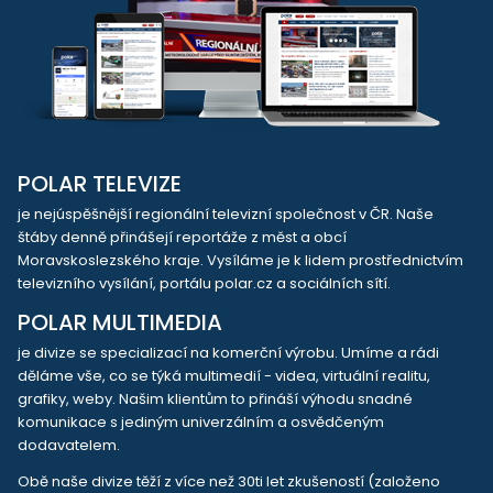
POLAR TELEVIZE
je nejúspěšnější regionální televizní společnost v ČR. Naše
štáby denně přinášejí reportáže z měst a obcí
Moravskoslezského kraje. Vysíláme je k lidem prostřednictvím
televizního vysílání, portálu polar.cz a sociálních sítí.
POLAR MULTIMEDIA
je divize se specializací na komerční výrobu. Umíme a rádi
děláme vše, co se týká multimedií - videa, virtuální realitu,
grafiky, weby. Našim klientům to přináší výhodu snadné
komunikace s jediným univerzálním a osvědčeným
dodavatelem.
Obě naše divize těží z více než 30ti let zkušeností (založeno