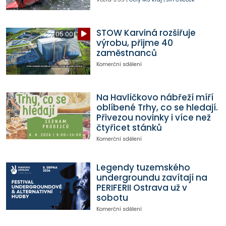
STOW Karviná rozšiřuje
05:00
výrobu, přijme 40
zaměstnanců
Komerční sdělení
Na Havlíčkovo nábřeží míří
oblíbené Trhy, co se hledají.
Přivezou novinky i více než
čtyřicet stánků
Komerční sdělení
Legendy tuzemského
undergroundu zavítají na
PERIFERII Ostrava už v
sobotu
Komerční sdělení