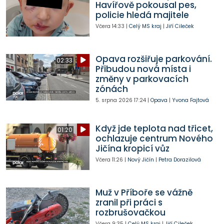
Havířově pokousal pes,
policie hledá majitele
Včera
14:33
|
Celý MS kraj
|
Jiří Cileček
Opava rozšiřuje parkování.
02:33
Přibudou nová místa i
změny v parkovacích
zónách
5. srpna 2026
17:24
|
Opava
|
Yvona Fajtová
Když jde teplota nad třicet,
01:20
ochlazuje centrum Nového
Jičína kropicí vůz
Včera
11:26
|
Nový Jičín
|
Petra Dorazilová
Muž v Příboře se vážně
zranil při práci s
rozbrušovačkou
Včera
9:35
|
Celý MS kraj
|
Jiří Cileček