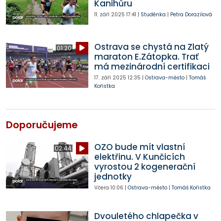
Kanihůru
11. září 2025
17:41
|
Studénka
|
Petra Dorazilová
Ostrava se chystá na Zlatý
01:20
maraton E.Zátopka. Trať
má mezinárodní certifikaci
17. září 2025
12:35
|
Ostrava-město
|
Tomáš
Kořistka
Doporučujeme
OZO bude mít vlastní
02:44
elektřinu. V Kunčicích
vyrostou 2 kogenerační
jednotky
Včera
10:06
|
Ostrava-město
|
Tomáš Kořistka
Dvouletého chlapečka v