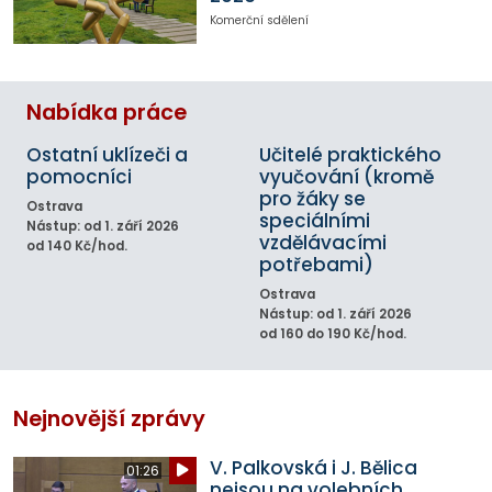
Komerční sdělení
Nabídka práce
Ostatní uklízeči a
Učitelé praktického
pomocníci
vyučování (kromě
pro žáky se
Ostrava
speciálními
Nástup: od 1. září 2026
vzdělávacími
od 140 Kč/hod.
potřebami)
Ostrava
Nástup: od 1. září 2026
od 160 do 190 Kč/hod.
Nejnovější zprávy
V. Palkovská i J. Bělica
01:26
nejsou na volebních