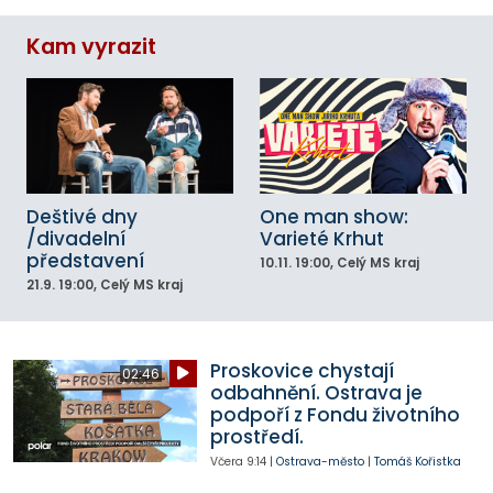
Kam vyrazit
Deštivé dny
One man show:
/divadelní
Varieté Krhut
představení
10.11.
19:00
, Celý MS kraj
21.9.
19:00
, Celý MS kraj
Proskovice chystají
02:46
odbahnění. Ostrava je
podpoří z Fondu životního
prostředí.
Včera
9:14
|
Ostrava-město
|
Tomáš Kořistka