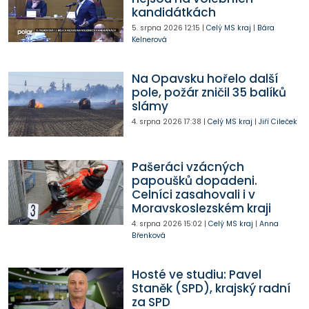
kandidátkách
5. srpna 2026
12:15
|
Celý MS kraj
|
Bára
Kelnerová
Na Opavsku hořelo další
pole, požár zničil 35 balíků
slámy
4. srpna 2026
17:38
|
Celý MS kraj
|
Jiří Cileček
Pašeráci vzácných
papoušků dopadeni.
Celníci zasahovali i v
Moravskoslezském kraji
4. srpna 2026
15:02
|
Celý MS kraj
|
Anna
Břenková
Hosté ve studiu: Pavel
Staněk (SPD), krajský radní
za SPD