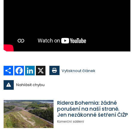
Sdílet
Facebook
LinkedIn
X
Vytisknout článek
Nahlásit chybu
Ridera Bohemia: žádné
porušení na naší straně.
Jen nezákonné šetření ČIŽP
Komerční sdělení