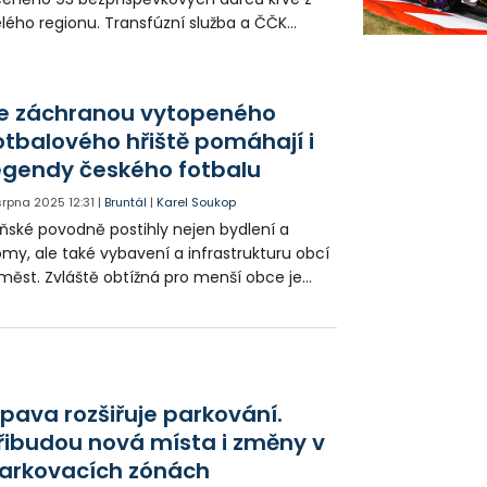
lého regionu. Transfúzní služba a ČČK
edali celkem 31 zlatých medailí profesora
za 40 odběrů, 52 stříbrných za 20
běrů a 10 křížů 3. stupně za 80 odběrů krve.
e záchranou vytopeného
otbalového hřiště pomáhají i
egendy českého fotbalu
 srpna 2025
12:31
|
Bruntál
|
Karel Soukop
ňské povodně postihly nejen bydlení a
my, ale také vybavení a infrastrukturu obcí
měst. Zvláště obtížná pro menší obce je
nova kulturního a sportovního zázemí. Ty
oto vítají každou pomoc klubů a organizací
celé země.
pava rozšiřuje parkování.
řibudou nová místa i změny v
arkovacích zónách