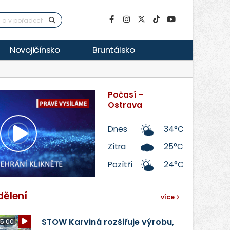
Novojičínsko
Bruntálsko
Počasí -
Ostrava
Dnes
34°C
Přehrát
Zítra
25°C
Pozítří
24°C
video
dělení
více
STOW Karviná rozšiřuje výrobu,
5:00