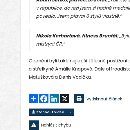
v republice, dovezl jsem si hodně medailí
povedlo. Jsem plaval 6 stylů vlastně.“
Nikola Kerhartová, fitness Bruntál:
„Byl
mistryní ČR.“
Oceněni byli také nejlepší tělesně postižení
a střelkyně Amálie Knapová. Dále offroadista 
Matušková a Denis Vodička.
Sdílet
Facebook
LinkedIn
X
Vytisknout článek
Stáhnout video
Nahlásit chybu