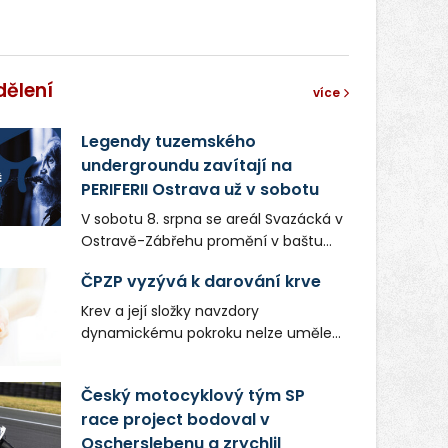
dělení
více
Legendy tuzemského
undergroundu zavítají na
PERIFERII Ostrava už v sobotu
V sobotu 8. srpna se areál Svazácká v
Ostravě-Zábřehu promění v baštu
undergroundové a alternativní
ČPZP vyzývá k darování krve
hudby. Uskuteční se zde totiž první
ročník festivalu PERIFERIE Ostrava.
Krev a její složky navzdory
Brány areálu se otevřou půlhodinu po
dynamickému pokroku nelze uměle
poledni, na příchozí čekají koncerty,
vyrobit. Zdravotnictví se tudíž bez
autorská čtení a rozhovory.
ochoty lidí darovat tuto
Český motocyklový tým SP
Vstupenky v ceně 450 Kč jsou v
nenahraditelnou tělní tekutinu
prodeji.
race project bodoval v
neobejde. Naléhavá potřeba doplnit
Oscherslebenu a zrychlil
krevní zásoby nastává vždy v létě,