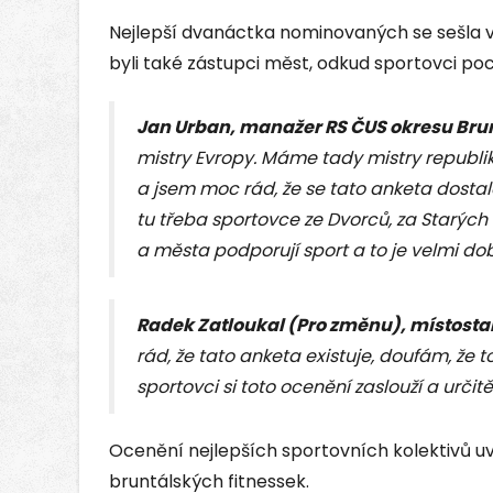
Nejlepší dvanáctka nominovaných se sešla v 
byli také zástupci měst, odkud sportovci poc
Jan Urban, manažer RS ČUS okresu Brun
mistry Evropy. Máme tady mistry republiky
a jsem moc rád, že se tato anketa dosta
tu třeba sportovce ze Dvorců, za Starých
a města podporují sport a to je velmi dob
Radek Zatloukal (Pro změnu), místosta
rád, že tato anketa existuje, doufám, že 
sportovci si toto ocenění zaslouží a určit
Ocenění nejlepších sportovních kolektivů 
bruntálských fitnessek.