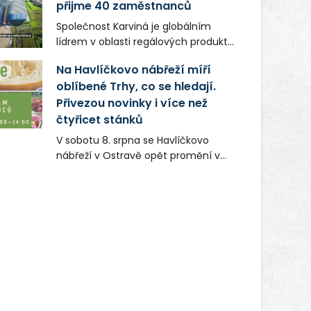
přijme 40 zaměstnanců
Společnost Karviná je globálním
lídrem v oblasti regálových produktů
a systémů, stabilním
Na Havlíčkovo nábřeží míří
zaměstnavatelem na Karvinsku a
oblíbené Trhy, co se hledají.
firmou s obrovským potenciálem.
Přivezou novinky i více než
čtyřicet stánků
V sobotu 8. srpna se Havlíčkovo
nábřeží v Ostravě opět promění v
místo plné vůní, chutí a poctivých
lokálních výrobků. Trhy, co se hledají
tentokrát nabídnou více než čtyřicet
pečlivě vybraných stánků s kvalitní
gastronomií, farmářskými produkty,
designem i řemeslnou tvorbou.
Návštěvníci se mohou těšit nejen na
oblíbené stálice, ale také na řadu
novinek, které v Ostravě běžně
nepotkají.