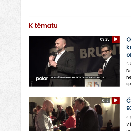
K tématu
O
03:25
k
o
4.
Do
ne
sp
zá
re
Č
01:21
9
3.
V 
oc