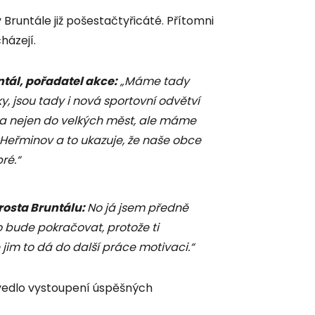
Bruntále již pošestačtyřicáté. Přítomni
házejí.
tál, pořadatel akce:
„Máme tady
, jsou tady i nová sportovní odvětví
la nejen do velkých měst, ale máme
 Heřminov a to ukazuje, že naše obce
ré.“
rosta Bruntálu:
No já jsem předně
to bude pokračovat, protože ti
ě jim to dá do další práce motivaci.“
uvedlo vystoupení úspěšných