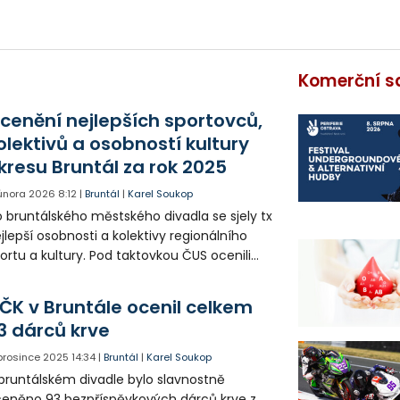
Komerční s
cenění nejlepších sportovců,
olektivů a osobností kultury
kresu Bruntál za rok 2025
 února 2026
8:12
|
Bruntál
|
Karel Soukop
 bruntálského městského divadla se sjely tx
jlepší osobnosti a kolektivy regionálního
ortu a kultury. Pod taktovkou ČUS ocenili
stupci měst i MS kraje ty nejlepší
prezentanty celého regionu.
ČK v Bruntále ocenil celkem
3 dárců krve
 prosince 2025
14:34
|
Bruntál
|
Karel Soukop
bruntálském divadle bylo slavnostně
eněno 93 bezpříspěvkových dárců krve z