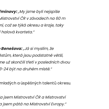
eřminovy:
„My jsme byli nejspíše
a Mistrovství ČR v závodech na 60 m
, což se týká okresu a kraje, taky
halová kvarteta.“
ho Benešova:
„Já si myslím, že
tům, která jsou podstatně větší,
me už skončili třetí v posledních dvou
23-24 být na druhém místě.“
 mladých a úspěšných talentů okresu.
a jsem Mistrovství ČR a Mistrovství
a jsem pátá na Mistrovství Evropy.“