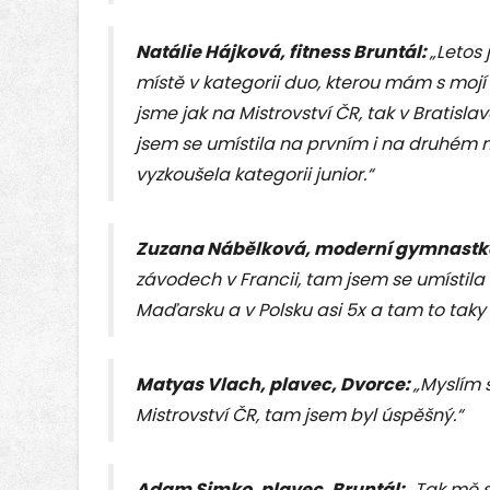
Natálie Hájková, fitness Bruntál:
„Letos 
místě v kategorii duo, kterou mám s mojí
jsme jak na Mistrovství ČR, tak v Bratisla
jsem se umístila na prvním i na druhém m
vyzkoušela kategorii junior.“
Zuzana Nábělková, moderní gymnastka
závodech v Francii, tam jsem se umístila 
Maďarsku a v Polsku asi 5x a tam to taky 
Matyas Vlach, plavec, Dvorce:
„Myslím s
Mistrovství ČR, tam jsem byl úspěšný.“
Adam Simko,
plavec, Bruntál:
„Tak mě s