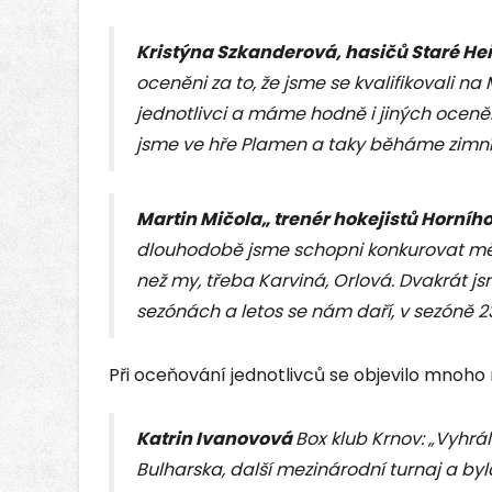
Kristýna Szkanderová, hasičů Staré H
oceněni za to, že jsme se kvalifikovali n
jednotlivci a máme hodně i jiných ocenění
jsme ve hře Plamen a taky běháme zimní 
Martin Mičola„ trenér hokejistů Horní
dlouhodobě jsme schopni konkurovat měs
než my, třeba Karviná, Orlová. Dvakrát js
sezónách a letos se nám daří, v sezóně 
Při oceňování jednotlivců se objevilo mnoho
Katrin Ivanovová
Box klub Krnov: „Vyhrál
Bulharska, další mezinárodní turnaj a byl