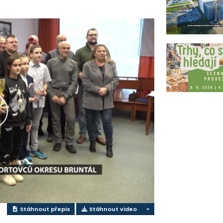
řehrát
ideo
Stáhnout přepis
Stáhnout video