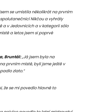
jsem se umístila několikrát na prvním
 spolutanečnicí Nikčou a vyhrály
vě a v Jedovnicích a v kategorii sólo
ístě a letos jsem si poprvé
, Bruntál:
„Já jsem byla na
na prvním místě, byli jsme ještě v
padlo zlato.“
i, že se mi povedlo hlavně to
e nejvíce povedlo to letní mistrovství