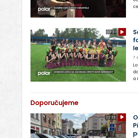
ce
př
Jánského 
od
S
03:21
f
l
7.
Lo
do
a 
ob
pr
z 
Doporučujeme
O
02:33
P
p