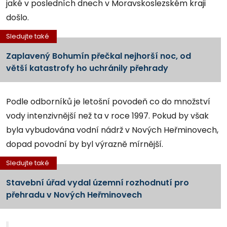
jaké v posledních dnech v Moravskoslezském kraji
došlo.
Sledujte také
Zaplavený Bohumín přečkal nejhorší noc, od
větší katastrofy ho uchránily přehrady
Podle odborníků je letošní povodeň co do množství
vody intenzivnější než ta v roce 1997. Pokud by však
byla vybudována vodní nádrž v Nových Heřminovech,
dopad povodní by byl výrazně mírnější.
Sledujte také
Stavební úřad vydal územní rozhodnutí pro
přehradu v Nových Heřminovech