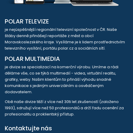
POLAR TELEVIZE
je nejúspěšnější regionální televizní společnost v ČR. Naše
štáby denně přinášejí reportáže z měst a obcí
Moravskoslezského kraje. Vysíláme je k lidem prostřednictvím
televizního vysílání, portálu polar.cz a sociálních sítí.
POLAR MULTIMEDIA
je divize se specializací na komerční výrobu. Umíme a rádi
děláme vše, co se týká multimedií - videa, virtuální realitu,
grafiky, weby. Našim klientům to přináší výhodu snadné
komunikace s jediným univerzálním a osvědčeným
dodavatelem.
Obě naše divize těží z více než 30ti let zkušeností (založeno
1993), sdružují více než 50 profesionálů a drží řadu ocenění za
profesionalitu a proklientský přístup.
Kontaktujte nás