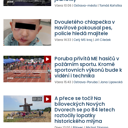
Včera
10:06
|
Ostrava-město
|
Tomáš Kořistka
Dvouletého chlapečka v
Havířově pokousal pes,
policie hledá majitele
Včera
14:33
|
Celý MS kraj
|
Jiří Cileček
Poruba přivítá ME hasičů v
01:31
požárním sportu. Kromě
sportovních výkonů bude k
vidění i technika
Včera
15:43
|
Ostrava-Poruba
|
Jana Lipowská
A přece se točí! Na
01:20
bíloveckých Nových
Dvorech se po 84 letech
roztočily lopatky
historického mlýna
Dnes
13:00
|
Bílovec
|
Michal Slonina