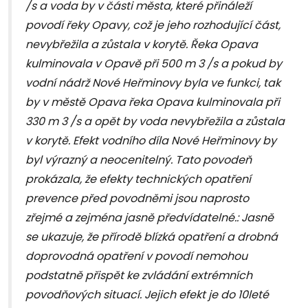
/s a voda by v části města, které přináleží
povodí řeky Opavy, což je jeho rozhodující část,
nevybřežila a zůstala v korytě. Řeka Opava
kulminovala v Opavě při 500 m 3 /s a pokud by
vodní nádrž Nové Heřminovy byla ve funkci, tak
by v městě Opava řeka Opava kulminovala při
330 m 3 /s a opět by voda nevybřežila a zůstala
v korytě. Efekt vodního díla Nové Heřminovy by
byl výrazný a neocenitelný. Tato povodeň
prokázala, že efekty technických opatření
prevence před povodněmi jsou naprosto
zřejmé a zejména jasně předvídatelné.: Jasně
se ukazuje, že přírodě blízká opatření a drobná
doprovodná opatření v povodí nemohou
podstatně přispět ke zvládání extrémních
povodňových situací. Jejich efekt je do 10leté