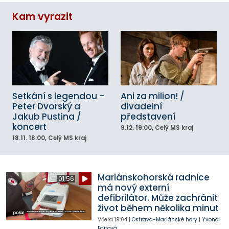
Kam vyrazit
Setkání s legendou –
Ani za milion! /
Peter Dvorský a
divadelní
Jakub Pustina /
představení
koncert
9.12.
19:00
, Celý MS kraj
18.11.
18:00
, Celý MS kraj
Mariánskohorská radnice
01:56
má nový externí
defibrilátor. Může zachránit
život během několika minut
Včera
19:04
|
Ostrava-Mariánské hory
|
Yvona
Fajtová