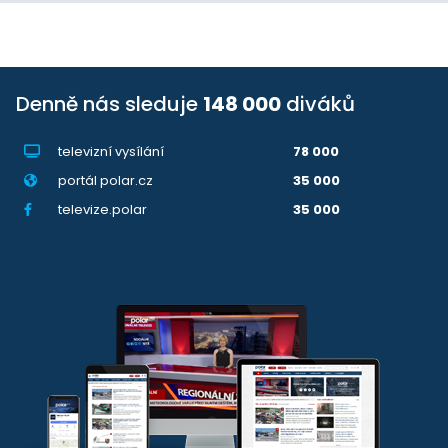
Denně nás sleduje
148 000
diváků
televizní vysílání
78 000
portál polar.cz
35 000
televize.polar
35 000