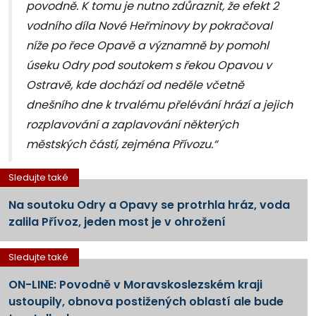
povodně. K tomu je nutno zdůraznit, že efekt 2
vodního díla Nové Heřminovy by pokračoval
níže po řece Opavě a významně by pomohl
úseku Odry pod soutokem s řekou Opavou v
Ostravě, kde dochází od neděle včetně
dnešního dne k trvalému přelévání hrází a jejich
rozplavování a zaplavování některých
městských částí, zejména Přívozu.“
Sledujte také
Na soutoku Odry a Opavy se protrhla hráz, voda
zalila Přívoz, jeden most je v ohrožení
Sledujte také
ON-LINE: Povodně v Moravskoslezském kraji
ustoupily, obnova postižených oblastí ale bude