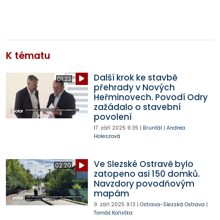
K tématu
Další krok ke stavbě
01:23
přehrady v Nových
Heřminovech. Povodí Odry
zažádalo o stavební
povolení
17. září 2025
9:35
|
Bruntál
|
Andrea
Holeszová
Ve Slezské Ostravě bylo
02:20
zatopeno asi 150 domků.
Navzdory povodňovým
mapám
9. září 2025
9:13
|
Ostrava-Slezská Ostrava
|
Tomáš Kořistka