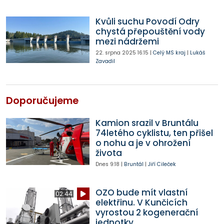
Kvůli suchu Povodí Odry
chystá přepouštění vody
mezi nádržemi
22. srpna 2025
16:15
|
Celý MS kraj
|
Lukáš
Zavadil
Doporučujeme
Kamion srazil v Bruntálu
74letého cyklistu, ten přišel
o nohu a je v ohrožení
života
Dnes
9:18
|
Bruntál
|
Jiří Cileček
OZO bude mít vlastní
02:44
elektřinu. V Kunčicích
vyrostou 2 kogenerační
jednotky