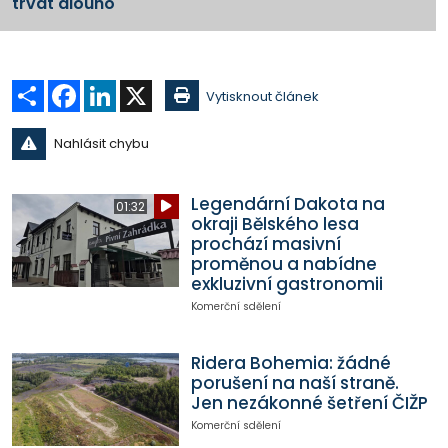
trvat dlouho
Sdílet
Facebook
LinkedIn
X
Vytisknout článek
Nahlásit chybu
Legendární Dakota na
01:32
okraji Bělského lesa
prochází masivní
proměnou a nabídne
exkluzivní gastronomii
Komerční sdělení
Ridera Bohemia: žádné
porušení na naší straně.
Jen nezákonné šetření ČIŽP
Komerční sdělení