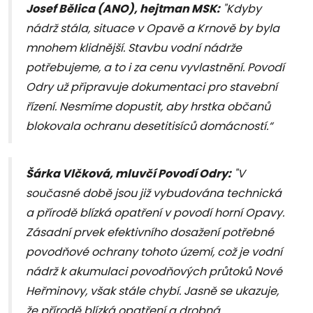
Josef Bělica (ANO), hejtman MSK:
"Kdyby
nádrž stála, situace v Opavě a Krnově by byla
mnohem klidnější. Stavbu vodní nádrže
potřebujeme, a to i za cenu vyvlastnění. Povodí
Odry už připravuje dokumentaci pro stavební
řízení. Nesmíme dopustit, aby hrstka občanů
blokovala ochranu desetitisíců domácností.“
Šárka Vlčková, mluvčí Povodí Odry:
"V
současné době jsou již vybudována technická
a přírodě blízká opatření v povodí horní Opavy.
Zásadní prvek efektivního dosažení potřebné
povodňové ochrany tohoto území, což je vodní
nádrž k akumulaci povodňových průtoků Nové
Heřminovy, však stále chybí. Jasně se ukazuje,
že přírodě blízká opatření a drobná