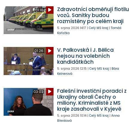
Zdravotníci obměňují flotilu
01:18
vozů. Sanitky budou
rozmístěny po celém kraji
5. srpna 2026
14:17
|
Celý MS kraj
|
Tomáš
Kořistka
V. Palkovská i J. Bělica
01:26
nejsou na volebních
kandidátkách
5. srpna 2026
12:15
|
Celý MS kraj
|
Bára
Kelnerová
Falešní investiční poradci z
03:02
Ukrajiny obrali Čechy o
miliony. Kriminalisté z MS
kraje zasahovali v Kyjevě
5. srpna 2026
10:14
|
Celý MS kraj
|
Anna
Břenková