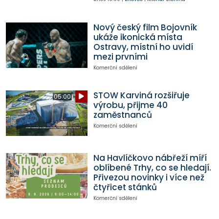
Nový český film Bojovník
ukáže ikonická místa
Ostravy, místní ho uvidí
mezi prvními
Komerční sdělení
STOW Karviná rozšiřuje
05:00
výrobu, přijme 40
zaměstnanců
Komerční sdělení
Na Havlíčkovo nábřeží míří
oblíbené Trhy, co se hledají.
Přivezou novinky i více než
čtyřicet stánků
Komerční sdělení