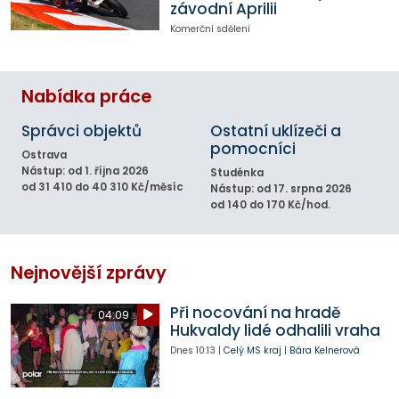
závodní Aprilii
Komerční sdělení
Nabídka práce
Správci objektů
Ostatní uklízeči a
pomocníci
Ostrava
Nástup: od 1. října 2026
Studénka
od 31 410 do 40 310 Kč/měsíc
Nástup: od 17. srpna 2026
od 140 do 170 Kč/hod.
Nejnovější zprávy
Při nocování na hradě
04:09
Hukvaldy lidé odhalili vraha
Dnes
10:13
|
Celý MS kraj
|
Bára Kelnerová