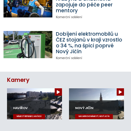
zapojuje do péče peer
mentory
Komerční sdělení
Dobíjení elektromobilů u
ČEZ stojanů v kraji vzrostlo
o 34 %, na špici poprvé
Nový Jičín
Komerční sdělení
Kamery
HAVÍŘOV
NOVÝ JIČÍN
NÁMĚSTÍ REPUBLIKY, HAVÍŘOV
MASARYKOVO NÁMĚSTÍ, NOVÝ JIČÍN