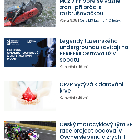
Muž v Příboře se vážně
zranil při práci s
rozbrušovačkou
Včera
9:35
|
Celý MS kraj
|
Jiří Cileček
Legendy tuzemského
undergroundu zavítají na
PERIFERII Ostrava už v
sobotu
Komerční sdělení
ČPZP vyzývá k darování
krve
Komerční sdělení
Český motocyklový tým SP
race project bodoval v
Oscherslebenu a zrychlil