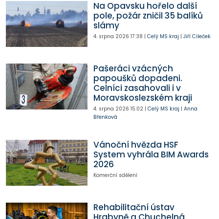
Na Opavsku hořelo další
pole, požár zničil 35 balíků
slámy
4. srpna 2026
17:38
|
Celý MS kraj
|
Jiří Cileček
Pašeráci vzácných
papoušků dopadeni.
Celníci zasahovali i v
Moravskoslezském kraji
4. srpna 2026
15:02
|
Celý MS kraj
|
Anna
Břenková
Vánoční hvězda HSF
System vyhrála BIM Awards
2026
Komerční sdělení
Rehabilitační ústav
Hrabyně a Chuchelná