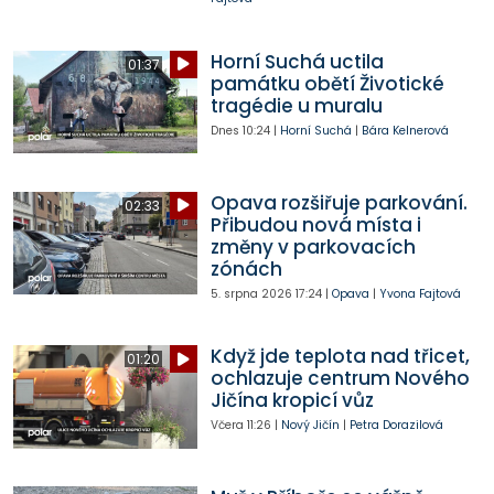
Horní Suchá uctila
01:37
památku obětí Životické
tragédie u muralu
Dnes
10:24
|
Horní Suchá
|
Bára Kelnerová
Opava rozšiřuje parkování.
02:33
Přibudou nová místa i
změny v parkovacích
zónách
5. srpna 2026
17:24
|
Opava
|
Yvona Fajtová
Když jde teplota nad třicet,
01:20
ochlazuje centrum Nového
Jičína kropicí vůz
Včera
11:26
|
Nový Jičín
|
Petra Dorazilová