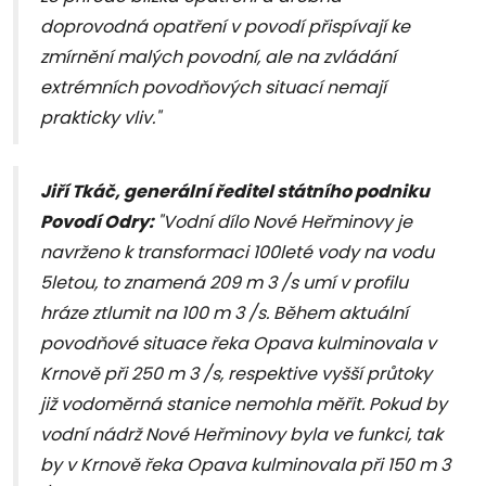
doprovodná opatření v povodí přispívají ke
zmírnění malých povodní, ale na zvládání
extrémních povodňových situací nemají
prakticky vliv."
Jiří Tkáč, generální ředitel státního podniku
Povodí Odry:
"Vodní dílo Nové Heřminovy je
navrženo k transformaci 100leté vody na vodu
5letou, to znamená 209 m 3 /s umí v profilu
hráze ztlumit na 100 m 3 /s. Během aktuální
povodňové situace řeka Opava kulminovala v
Krnově při 250 m 3 /s, respektive vyšší průtoky
již vodoměrná stanice nemohla měřit. Pokud by
vodní nádrž Nové Heřminovy byla ve funkci, tak
by v Krnově řeka Opava kulminovala při 150 m 3