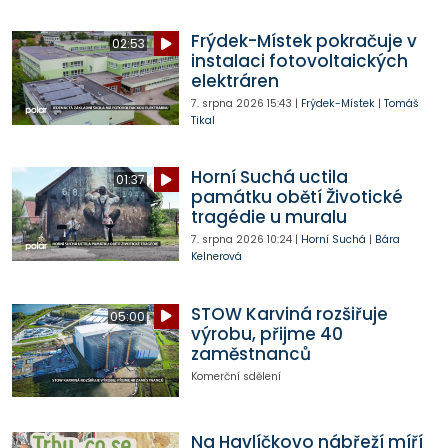
Frýdek-Místek pokračuje v
02:53
instalaci fotovoltaických
elektráren
7. srpna 2026
15:43
|
Frýdek-Místek
|
Tomáš
Tikal
Horní Suchá uctila
01:37
památku obětí Životické
tragédie u muralu
7. srpna 2026
10:24
|
Horní Suchá
|
Bára
Kelnerová
STOW Karviná rozšiřuje
05:00
výrobu, přijme 40
zaměstnanců
Komerční sdělení
Na Havlíčkovo nábřeží míří