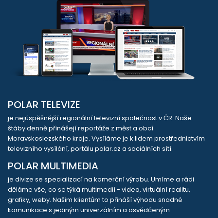
POLAR TELEVIZE
je nejúspěšnější regionální televizní společnost v ČR. Naše
štáby denně přinášejí reportáže z měst a obcí
Moravskoslezského kraje. Vysíláme je k lidem prostřednictvím
televizního vysílání, portálu polar.cz a sociálních sítí.
POLAR MULTIMEDIA
je divize se specializací na komerční výrobu. Umíme a rádi
děláme vše, co se týká multimedií - videa, virtuální realitu,
grafiky, weby. Našim klientům to přináší výhodu snadné
komunikace s jediným univerzálním a osvědčeným