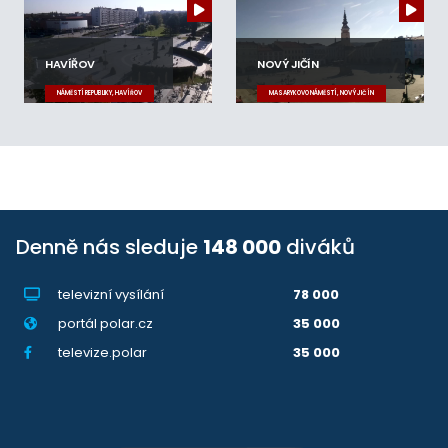
HAVÍŘOV
NOVÝ JIČÍN
NÁMĚSTÍ REPUBLIKY, HAVÍŘOV
MASARYKOVO NÁMĚSTÍ, NOVÝ JIČÍN
Denně nás sleduje
148 000
diváků
televizní vysílání
78 000
portál polar.cz
35 000
televize.polar
35 000