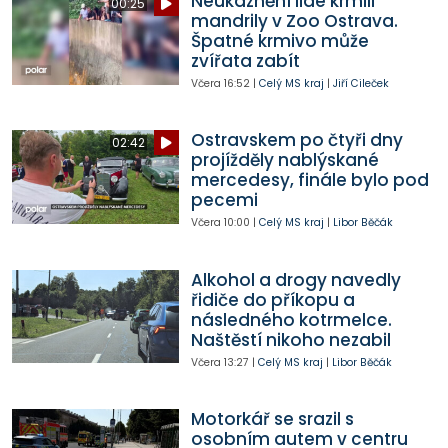
Neukáznění lidé krmili
00:25
mandrily v Zoo Ostrava.
Špatné krmivo může
zvířata zabít
Včera
16:52
|
Celý MS kraj
|
Jiří Cileček
Ostravskem po čtyři dny
02:42
projížděly nablýskané
mercedesy, finále bylo pod
pecemi
Včera
10:00
|
Celý MS kraj
|
Libor Běčák
Alkohol a drogy navedly
řidiče do příkopu a
následného kotrmelce.
Naštěstí nikoho nezabil
Včera
13:27
|
Celý MS kraj
|
Libor Běčák
Motorkář se srazil s
osobním autem v centru