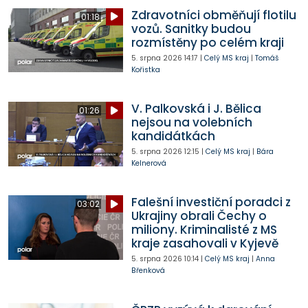
Zdravotníci obměňují flotilu
01:18
vozů. Sanitky budou
rozmístěny po celém kraji
5. srpna 2026
14:17
|
Celý MS kraj
|
Tomáš
Kořistka
V. Palkovská i J. Bělica
01:26
nejsou na volebních
kandidátkách
5. srpna 2026
12:15
|
Celý MS kraj
|
Bára
Kelnerová
Falešní investiční poradci z
03:02
Ukrajiny obrali Čechy o
miliony. Kriminalisté z MS
kraje zasahovali v Kyjevě
5. srpna 2026
10:14
|
Celý MS kraj
|
Anna
Břenková