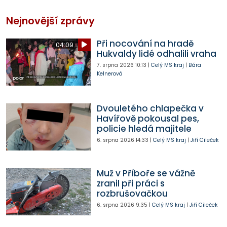
Nejnovější zprávy
Při nocování na hradě
04:09
Hukvaldy lidé odhalili vraha
7. srpna 2026
10:13
|
Celý MS kraj
|
Bára
Kelnerová
Dvouletého chlapečka v
Havířově pokousal pes,
policie hledá majitele
6. srpna 2026
14:33
|
Celý MS kraj
|
Jiří Cileček
Muž v Příboře se vážně
zranil při práci s
rozbrušovačkou
6. srpna 2026
9:35
|
Celý MS kraj
|
Jiří Cileček