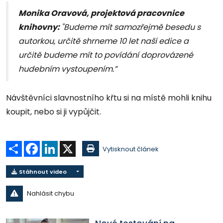
Monika Oravová, projektová pracovnice
knihovny:
"Budeme mít samozřejmě besedu s
autorkou, určitě shrneme 10 let naší edice a
určitě budeme mít to povídání doprovázené
hudebním vystoupením.”
Návštěvníci slavnostního křtu si na místě mohli knihu
koupit, nebo si ji vypůjčit.
Sdílet
Facebook
LinkedIn
X
Vytisknout článek
Stáhnout video
Nahlásit chybu