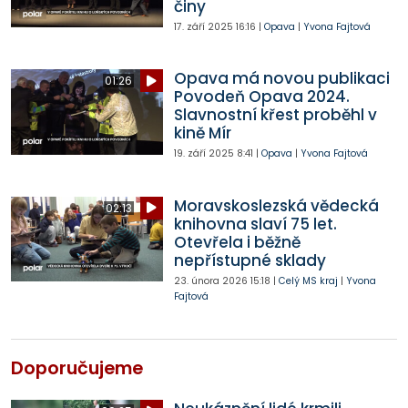
činy
17. září 2025
16:16
|
Opava
|
Yvona Fajtová
Opava má novou publikaci
01:26
Povodeň Opava 2024.
Slavnostní křest proběhl v
kině Mír
19. září 2025
8:41
|
Opava
|
Yvona Fajtová
Moravskoslezská vědecká
02:13
knihovna slaví 75 let.
Otevřela i běžně
nepřístupné sklady
23. února 2026
15:18
|
Celý MS kraj
|
Yvona
Fajtová
Doporučujeme