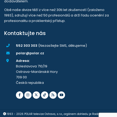
dodavatelem.
Obě naše divize těží z více než 30ti let zkušeností (založeno
1993), sdružují více než 50 profesionálů a drží řadu ocenění za
profesionalitu a proklientský přístup.
Kontaktujte nás
552 303 303
(Nezasílejte SMS, děkujeme)
polar@polar.cz
Adresa:
Boleslavova 710/19
Ostrava-Mariánské Hory
709 00
Česká republika
1993 - 2026 POLAR televize Ostrava, s.r.o., orgánem dohledu je Rada pro