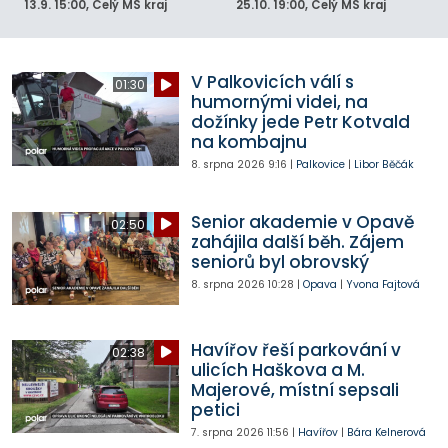
13.9.
15:00
, Celý MS kraj
25.10.
19:00
, Celý MS kraj
V Palkovicích válí s
01:30
humornými videi, na
dožínky jede Petr Kotvald
na kombajnu
8. srpna 2026
9:16
|
Palkovice
|
Libor Běčák
Senior akademie v Opavě
02:50
zahájila další běh. Zájem
seniorů byl obrovský
8. srpna 2026
10:28
|
Opava
|
Yvona Fajtová
Havířov řeší parkování v
02:38
ulicích Haškova a M.
Majerové, místní sepsali
petici
7. srpna 2026
11:56
|
Havířov
|
Bára Kelnerová