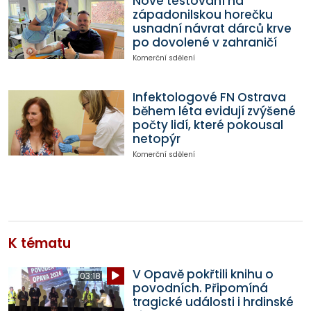
Nové testování na
západonilskou horečku
usnadní návrat dárců krve
po dovolené v zahraničí
Komerční sdělení
Infektologové FN Ostrava
během léta evidují zvýšené
počty lidí, které pokousal
netopýr
Komerční sdělení
K tématu
V Opavě pokřtili knihu o
03:18
povodních. Připomíná
tragické události i hrdinské