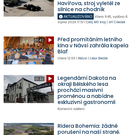
Havířova, stroj vyletěl ze
silnice na chodník
AKTUALIZOVÁNO
Včera
9:45
,
vydáno 8.
srpna 2026
17:51
|
Celý MS kraj
|
Jiří Cileček
Před promítáním letního
01:42
kina v Návsí zahrála kapela
Blaf
Včera
12:00
|
Návsí
|
Libor Běčák
Legendární Dakota na
01:32
okraji Bělského lesa
prochází masivní
proměnou a nabídne
exkluzivní gastronomii
Komerční sdělení
Ridera Bohemia: žádné
porušení na naší straně.