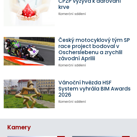
ČPZP vyzývá k darování
krve
Komerční sdělení
Český motocyklový tým SP
race project bodoval v
Oscherslebenu a zrychlil
závodní Aprilii
Komerční sdělení
Vánoční hvězda HSF
System vyhrála BIM Awards
2026
Komerční sdělení
Kamery