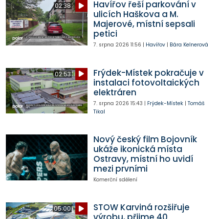
Havířov řeší parkování v
02:38
ulicích Haškova a M.
Majerové, místní sepsali
petici
7. srpna 2026
11:56
|
Havířov
|
Bára Kelnerová
Frýdek-Místek pokračuje v
02:53
instalaci fotovoltaických
elektráren
7. srpna 2026
15:43
|
Frýdek-Místek
|
Tomáš
Tikal
Nový český film Bojovník
ukáže ikonická místa
Ostravy, místní ho uvidí
mezi prvními
Komerční sdělení
STOW Karviná rozšiřuje
05:00
výrobu, přijme 40