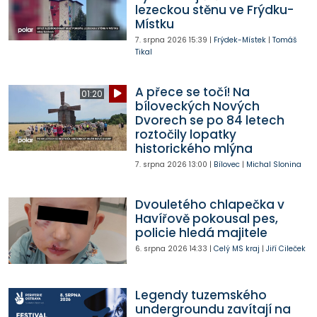
lezeckou stěnu ve Frýdku-
Místku
7. srpna 2026
15:39
|
Frýdek-Místek
|
Tomáš
Tikal
A přece se točí! Na
01:20
bíloveckých Nových
Dvorech se po 84 letech
roztočily lopatky
historického mlýna
7. srpna 2026
13:00
|
Bílovec
|
Michal Slonina
Dvouletého chlapečka v
Havířově pokousal pes,
policie hledá majitele
6. srpna 2026
14:33
|
Celý MS kraj
|
Jiří Cileček
Legendy tuzemského
undergroundu zavítají na