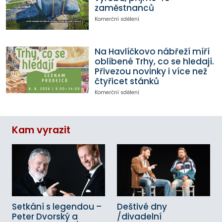
zaměstnanců
Komerční sdělení
Na Havlíčkovo nábřeží míří
oblíbené Trhy, co se hledají.
Přivezou novinky i více než
čtyřicet stánků
Komerční sdělení
Kam vyrazit
Setkání s legendou –
Deštivé dny
Peter Dvorský a
/divadelní