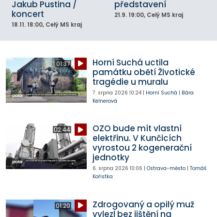
Jakub Pustina /
představení
koncert
21.9.
19:00
, Celý MS kraj
18.11.
18:00
, Celý MS kraj
Horní Suchá uctila
01:37
památku obětí Životické
tragédie u muralu
7. srpna 2026
10:24
|
Horní Suchá
|
Bára
Kelnerová
OZO bude mít vlastní
02:44
elektřinu. V Kunčicích
vyrostou 2 kogenerační
jednotky
6. srpna 2026
10:06
|
Ostrava-město
|
Tomáš
Kořistka
Zdrogovaný a opilý muž
01:20
vylezl bez jištění na