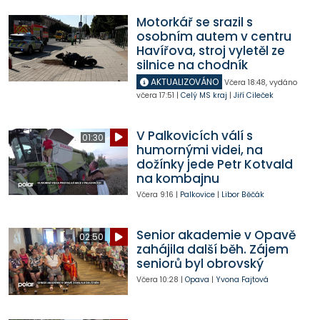
Motorkář se srazil s
osobním autem v centru
Havířova, stroj vyletěl ze
silnice na chodník
AKTUALIZOVÁNO
Včera
18:48
,
vydáno
včera
17:51
|
Celý MS kraj
|
Jiří Cileček
V Palkovicích válí s
01:30
humornými videi, na
dožínky jede Petr Kotvald
na kombajnu
Včera
9:16
|
Palkovice
|
Libor Běčák
Senior akademie v Opavě
02:50
zahájila další běh. Zájem
seniorů byl obrovský
Včera
10:28
|
Opava
|
Yvona Fajtová