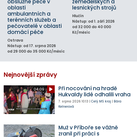
obslužné péče v
zemědělských a
oblasti
lesnických strojů
ambulantních a
Hlučín
terénních služeb a
Nástup: od 1. září 2026
pečovatelé v oblasti
od 32 000 do 40 000
domácí péče
Kč/měsíc
Ostrava
Nástup: od 17. srpna 2026
od 29 000 do 35 000 Kč/měsíc
Nejnovější zprávy
Při nocování na hradě
04:09
Hukvaldy lidé odhalili vraha
7. srpna 2026
10:13
|
Celý MS kraj
|
Bára
Kelnerová
Muž v Příboře se vážně
zranil při práci s