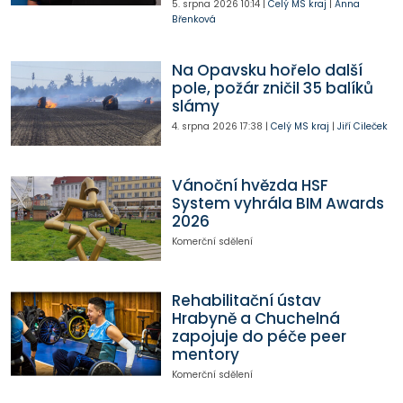
5. srpna 2026
10:14
|
Celý MS kraj
|
Anna
Břenková
Na Opavsku hořelo další
pole, požár zničil 35 balíků
slámy
4. srpna 2026
17:38
|
Celý MS kraj
|
Jiří Cileček
Vánoční hvězda HSF
System vyhrála BIM Awards
2026
Komerční sdělení
Rehabilitační ústav
Hrabyně a Chuchelná
zapojuje do péče peer
mentory
Komerční sdělení