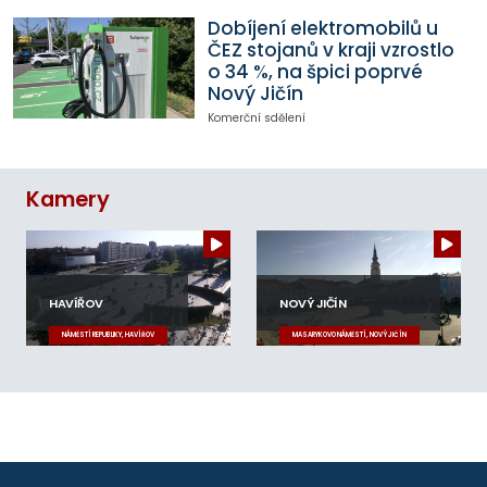
Dobíjení elektromobilů u
ČEZ stojanů v kraji vzrostlo
o 34 %, na špici poprvé
Nový Jičín
Komerční sdělení
Kamery
HAVÍŘOV
NOVÝ JIČÍN
NÁMĚSTÍ REPUBLIKY, HAVÍŘOV
MASARYKOVO NÁMĚSTÍ, NOVÝ JIČÍN