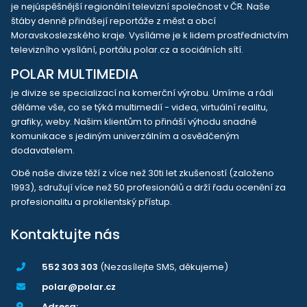
je nejúspěšnější regionální televizní společnost v ČR. Naše
štáby denně přinášejí reportáže z měst a obcí
Moravskoslezského kraje. Vysíláme je k lidem prostřednictvím
televizního vysílání, portálu polar.cz a sociálních sítí.
POLAR MULTIMEDIA
je divize se specializací na komerční výrobu. Umíme a rádi
děláme vše, co se týká multimedií - videa, virtuální realitu,
grafiky, weby. Našim klientům to přináší výhodu snadné
komunikace s jediným univerzálním a osvědčeným
dodavatelem.
Obě naše divize těží z více než 30ti let zkušeností (založeno
1993), sdružují více než 50 profesionálů a drží řadu ocenění za
profesionalitu a proklientský přístup.
Kontaktujte nás
552 303 303
(Nezasílejte SMS, děkujeme)
polar@polar.cz
Adresa: