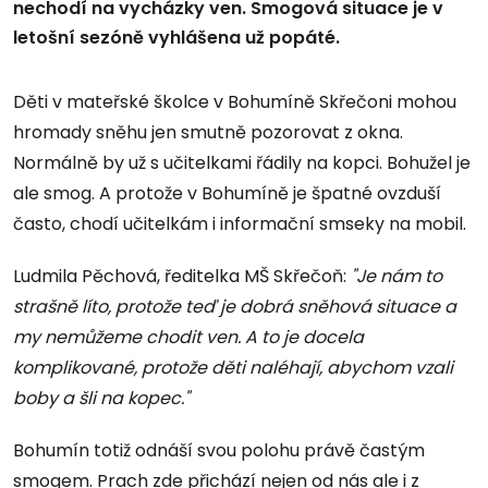
nechodí na vycházky ven. Smogová situace je v
letošní sezóně vyhlášena už popáté.
Děti v mateřské školce v Bohumíně Skřečoni mohou
hromady sněhu jen smutně pozorovat z okna.
Normálně by už s učitelkami řádily na kopci. Bohužel je
ale smog. A protože v Bohumíně je špatné ovzduší
často, chodí učitelkám i informační smseky na mobil.
Ludmila Pěchová, ředitelka MŠ Skřečoň:
"Je nám to
strašně líto, protože teď je dobrá sněhová situace a
my nemůžeme chodit ven. A to je docela
komplikované, protože děti naléhají, abychom vzali
boby a šli na kopec."
Bohumín totiž odnáší svou polohu právě častým
smogem. Prach zde přichází nejen od nás ale i z