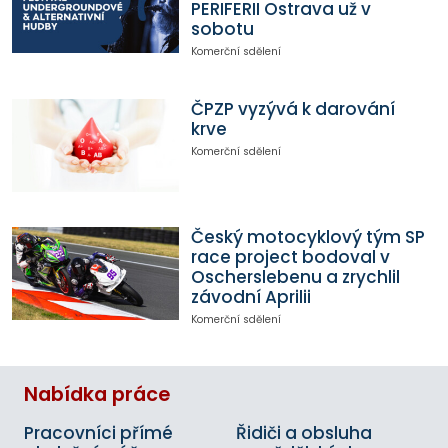
PERIFERII Ostrava už v
sobotu
Komerční sdělení
ČPZP vyzývá k darování
krve
Komerční sdělení
Český motocyklový tým SP
race project bodoval v
Oscherslebenu a zrychlil
závodní Aprilii
Komerční sdělení
Nabídka práce
Pracovníci přímé
Řidiči a obsluha