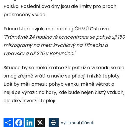
Polska. Poslední dva dny jsou ale limity pro prach
překročeny všude.
Eduard Jarcovják, meteorolog ČHMÚ Ostrava:
"Průměrné 24 hodinové koncentrace se pohybují 150
mikrogramy na metr krychlový na Třinecku a
Opavsku a až 275 v Bohumíně."
Situace by se měla krátce zlepšit už o víkendu se ale
smog zřejmě vrátí a navíc se přidají i nízké teploty.
Lidé by měli omezit pohyb venku, méně větrat a
nejlépe vyrazit na hory, kde bude nejen čistý vzduch,
ale díky inverzi i tepleji.
Sdílet
Facebook
LinkedIn
X
Vytisknout článek