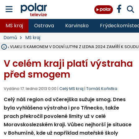
MS kraj
Ostrava
Karvinsko
Frýdeckomíste
Domů
MS kraj
ŽKA VLAKU S KAMIONEM V DOLNÍ LUTYNI Z LEDNA 2024 ZAMÍŘÍ K SOUDU
STÁTNÍ ZÁSTUPCE PODAL ŽALOBU NA DVA LIDI A FIRMU Z OHROŽENÍ 
NA SLEZSKÉ HARTĚ PŘIBYLO SINIC, VODA MÁ HORŠÍ KVALITU, HYGIENI
NA BÍLOVECKÝCH NOVÝCH DVORECH SE PO 84 LETECH ROZTOČILY L
KARVINSKÉ MOŘE ZÍSKÁ NOVÉ GASTRO ZÁZEMÍ S VYHLÍDKOVOU TER
REKONSTRUKCE MATEŘSKÉ ŠKOLY V CHLEBIČOVĚ MÍŘÍ DO FINÁLE, VÍ
CYKLISTU (74) SRAZIL V BRUNTÁLU KAMION, JE V OHROŽENÍ ŽIVOTA,
POLICIE HLEDÁ PŘÍPADNÉ SVĚDKY, KTEŘÍ POMŮŽOU OBJASNIT PRŮ
MS KRAJ DOKONČIL OPRAVU SILNICE MEZI VRBNEM A HEŘMANOVICEM
SMVAK NABÍZÍ V DOBĚ SUCHA VODU OBCÍM A FIRMÁM, CISTERNY JE
F-M POKRAČUJE V INSTALACI FOTOVOLTAICKÝCH ELEKTRÁREN, REP
SENIOR AKADEMIE V OPAVĚ ZAHÁJILA DALŠÍ BĚH, REPORTÁŽ NA POL
PLANETÁRIUM V OSTRAVĚ CHYSTÁ POZOROVÁNÍ ČÁSTEČNÉHO ZATMĚ
OPRAVA ULIC V HAVÍŘOVĚ UKONČÍ NELEGÁLNÍ PARKOVÁNÍ VE VNI
V HAVÍŘOVĚ SE TĚŽCE ZRANIL MOTORKÁŘ PO SRÁŽCE S AUTEM, INF
V celém kraji platí výstraha
před smogem
Vydáno 17. ledna 2013 0:00 |
Celý MS kraj
|
Tomáš Kořistka
Celý náš region od včerejška sužuje smog. Dnes
byla vyhlášena výstraha i pro Třinecko, takže
prach překročil povolené limity už v celé
Moravskoslezském kraji. Vůbec nejhorší je situace
v Bohumíně, kde už například mateřské školy