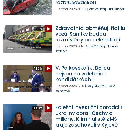
rozbrušovačkou
6. srpna 2026
9:35
|
Celý MS kraj
|
Jiří Cileček
Zdravotníci obměňují flotilu
01:18
vozů. Sanitky budou
rozmístěny po celém kraji
5. srpna 2026
14:17
|
Celý MS kraj
|
Tomáš
Kořistka
V. Palkovská i J. Bělica
01:26
nejsou na volebních
kandidátkách
5. srpna 2026
12:15
|
Celý MS kraj
|
Bára
Kelnerová
Falešní investiční poradci z
03:02
Ukrajiny obrali Čechy o
miliony. Kriminalisté z MS
kraje zasahovali v Kyjevě