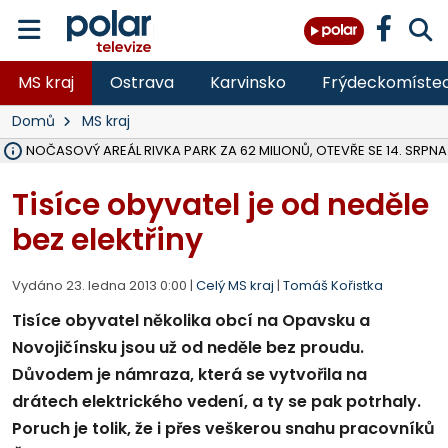
MS kraj
Ostrava
Karvinsko
Frýdeckomíste
Domů
MS kraj
VOLNOČASOVÝ AREÁL RIVKA PARK ZA 62 MILIONŮ, OTEVŘE SE 14. SRPNA
NA SLEZSKÉ HARTĚ PŘIBYLO SINIC, VODA MÁ HORŠÍ KVALITU, HYGIENI
ÚOHS DAL ZÁTORU POKUTU 100 000 ZA CHYBY V ZAKÁZCE NA OBN
AREÁL LODIČEK V KARVINÉ SE PŘIPRAVUJE NA VELKOU REKONSTRUKC
KARVINÁ ZNÁ BUDOUCÍ PODOBU AREÁLU LODIČKY V PARKU BOŽEN
MORAVSKOSLEZŠTÍ POLICISTÉ ODHALILI MEZINÁRODNÍ GANG PODVO
LÁKALI LIDI NA ZISKY Z KRYPTOMĚN, INFO A VIDEO NA POLAR.CZ
RADNÍ OSTRAVY A POSLANKYNĚ A. HOFFMANNOVÁ ZA PIRÁTY PODA
NA POSTUP MINISTERSTVA ŽIVOTNÍHO PROSTŘEDÍ V KAUZE HALDY 
MUŽ V PŘÍBOŘE SE VÁŽNĚ ZRANIL PŘI PRÁCI S ROZBRUŠOVAČKOU, I
SLEZSKÁ OSTRAVA PŘIPRAVUJE PROJEKTOVOU DOKUMENTACI PRO 
PODEZŘELÝ BALÍČEK ZASTAVIL PROVOZ NA NÁDRAŽÍ VE F-M, ČEKÁ 
CHLAPEČKA (2) V HAVÍŘOVĚ POKOUSAL PES, POLICIE HLEDÁ MAJITEL
MS KRAJ VYBUDUJE ZA 40 MILIONŮ V JABLUNKOVĚ NOVÝ MOST PŘES O
FOTBALISTA LAURI LAINE SE VRACÍ Z BANÍKU OSTRAVA NA PŮL ROK
Tisíce obyvatel je od neděle
bez elektřiny
Vydáno 23. ledna 2013 0:00 |
Celý MS kraj
|
Tomáš Kořistka
Tisíce obyvatel několika obcí na Opavsku a
Novojičínsku jsou už od neděle bez proudu.
Důvodem je námraza, která se vytvořila na
drátech elektrického vedení, a ty se pak potrhaly.
Poruch je tolik, že i přes veškerou snahu pracovníků