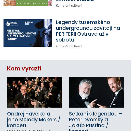
Komerční sdělení
Legendy tuzemského
undergroundu zavítají na
PERIFERII Ostrava už v
sobotu
Komerční sdělení
Kam vyrazit
Ondřej Havelka a
Setkání s legendou –
jeho Melody Makers /
Peter Dvorský a
koncert
Jakub Pustina /