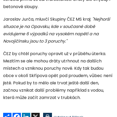
betonové sloupy.
Jaroslav Jurča, mluvčí Skupiny ČEZ MS kraj:
"Nejhorší
situace je na Opavsku, kde v současné době
evidujeme 6 výpadků na vysokém napětí a na
Novojičínsku jsou to 3 poruchy."
ČEZ by chtěl poruchy opravit už v průběhu úterka.
Mezitím se ale mohou dráty utrhnout na dalších
místech a vzniknou poruchy nové. Kdy tak budou
obce v okolí Skřípova opět pod proudem, vůbec není
jisté. Pokud by to mělo ale trvat ještě další den,
začnou vznikat další problémy například s vodou,
která může začít zamrzat v trubkách.
Sdílet
Facebook
LinkedIn
X