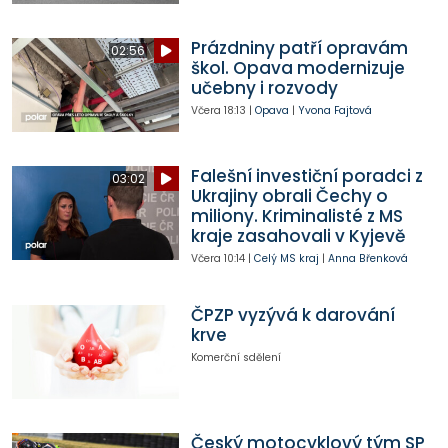
Prázdniny patří opravám
02:56
škol. Opava modernizuje
učebny i rozvody
Včera
18:13
|
Opava
|
Yvona Fajtová
Falešní investiční poradci z
03:02
Ukrajiny obrali Čechy o
miliony. Kriminalisté z MS
kraje zasahovali v Kyjevě
Včera
10:14
|
Celý MS kraj
|
Anna Břenková
ČPZP vyzývá k darování
krve
Komerční sdělení
Český motocyklový tým SP