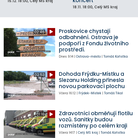
koncert
15.12.
18:00
, Celý MS kraj
18.11.
18:00
, Celý MS kraj
Proskovice chystají
02:46
odbahnění. Ostrava je
podpoří z Fondu životního
prostředí.
Dnes
9:14
|
Ostrava-město
|
Tomáš Kořistka
Dohoda Frýdku-Místku a
02:53
Slezanu Holding přinesla
novou parkovací plochu
Včera
16:12
|
Frýdek-Místek
|
Tomáš Tikal
Zdravotníci obměňují flotilu
01:18
vozů. Sanitky budou
rozmístěny po celém kraji
Včera
14:17
|
Celý MS kraj
|
Tomáš Kořistka