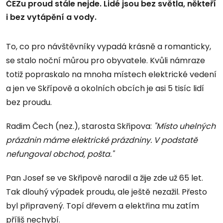
ČEZu proud stále nejde. Lidé jsou bez světla, někteří
i bez vytápění a vody.
To, co pro návštěvníky vypadá krásně a romanticky,
se stalo noční můrou pro obyvatele. Kvůli námraze
totiž popraskalo na mnoha místech elektrické vedení
a jen ve Skřípově a okolních obcích je asi 5 tisíc lidí
bez proudu.
Radim Čech (nez.), starosta Skřipova:
"Místo uhelných
prázdnin máme elektrické prázdniny. V podstatě
nefungoval obchod, pošta."
Pan Josef se ve Skřipově narodil a žije zde už 65 let.
Tak dlouhý výpadek proudu, ale ještě nezažil. Přesto
byl připravený. Topí dřevem a elektřina mu zatím
příliš nechybí.