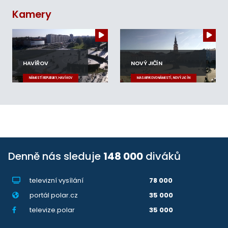
Kamery
HAVÍŘOV
NOVÝ JIČÍN
NÁMĚSTÍ REPUBLIKY, HAVÍŘOV
MASARYKOVO NÁMĚSTÍ, NOVÝ JIČÍN
Denně nás sleduje
148 000
diváků
televizní vysílání
78 000
portál polar.cz
35 000
televize.polar
35 000