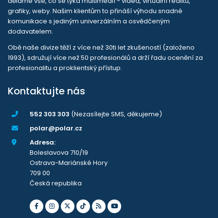
děláme vše, co se týká multimedií - videa, virtuální realitu,
grafiky, weby. Našim klientům to přináší výhodu snadné
komunikace s jediným univerzálním a osvědčeným
dodavatelem.
Obě naše divize těží z více než 30ti let zkušeností (založeno
1993), sdružují více než 50 profesionálů a drží řadu ocenění za
profesionalitu a proklientský přístup.
Kontaktujte nás
552 303 303
(Nezasílejte SMS, děkujeme)
polar@polar.cz
Adresa:
Boleslavova 710/19
Ostrava-Mariánské Hory
709 00
Česká republika