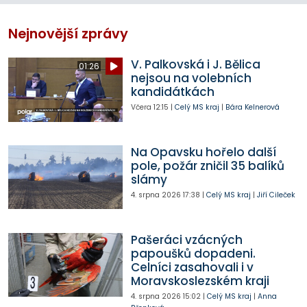
Nejnovější zprávy
V. Palkovská i J. Bělica
01:26
nejsou na volebních
kandidátkách
Včera
12:15
|
Celý MS kraj
|
Bára Kelnerová
Na Opavsku hořelo další
pole, požár zničil 35 balíků
slámy
4. srpna 2026
17:38
|
Celý MS kraj
|
Jiří Cileček
Pašeráci vzácných
papoušků dopadeni.
Celníci zasahovali i v
Moravskoslezském kraji
4. srpna 2026
15:02
|
Celý MS kraj
|
Anna