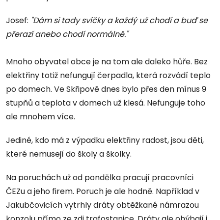
Josef:
"Dám si tady svíčky a každý už chodí a buď se
přerazí anebo chodí normálně."
Mnoho obyvatel obce je na tom ale daleko hůře. Bez
elektřiny totiž nefungují čerpadla, která rozvádí teplo
po domech. Ve Skřipově dnes bylo přes den mínus 9
stupňů a teplota v domech už klesá. Nefunguje toho
ale mnohem více.
Jediné, kdo má z výpadku elektřiny radost, jsou děti,
které nemusejí do školy a školky.
Na poruchách už od pondělka pracují pracovníci
ČEZu a jeho firem. Poruch je ale hodně. Například v
Jakubčovicích vytrhly dráty obtěžkané námrazou
konzolu přímo ze zdi trafostanice. Dráty ale ohýbají i