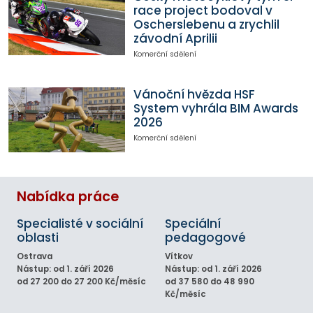
race project bodoval v
Oscherslebenu a zrychlil
závodní Aprilii
Komerční sdělení
Vánoční hvězda HSF
System vyhrála BIM Awards
2026
Komerční sdělení
Nabídka práce
Specialisté v sociální
Speciální
oblasti
pedagogové
Ostrava
Vítkov
Nástup: od 1. září 2026
Nástup: od 1. září 2026
od 27 200 do 27 200 Kč/měsíc
od 37 580 do 48 990
Kč/měsíc