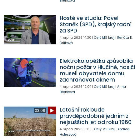
Břenková
Hosté ve studiu: Pavel
Staněk (SPD), krajský radní
za SPD
4. srpna 2026
14:30
|
Celý MS kraj
|
Renáta E.
Orlíková
Elektrokoloběžka způsobila
noční požár v Hlučíně, hasiči
museli obyvatele domu
zachraňovat oknem
4. srpna 2026
12:04
|
Celý MS kraj
|
Anna
Břenková
Letošní rok bude
03:06
pravděpodobně jedním z
nejsušších let od roku 1960
4. srpna 2026
10:05
|
Celý MS kraj
|
Andrea
Holeszová