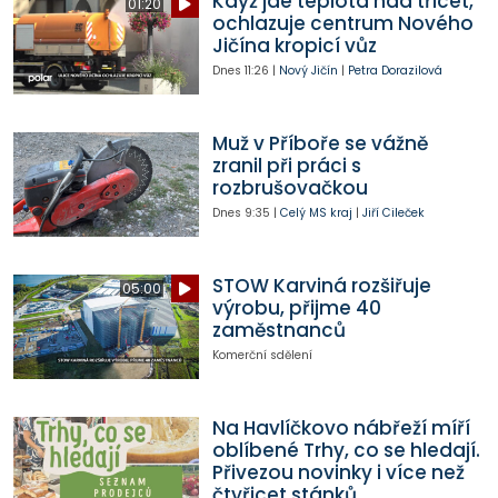
Když jde teplota nad třicet,
01:20
ochlazuje centrum Nového
Jičína kropicí vůz
Dnes
11:26
|
Nový Jičín
|
Petra Dorazilová
Muž v Příboře se vážně
zranil při práci s
rozbrušovačkou
Dnes
9:35
|
Celý MS kraj
|
Jiří Cileček
STOW Karviná rozšiřuje
05:00
výrobu, přijme 40
zaměstnanců
Komerční sdělení
Na Havlíčkovo nábřeží míří
oblíbené Trhy, co se hledají.
Přivezou novinky i více než
čtyřicet stánků