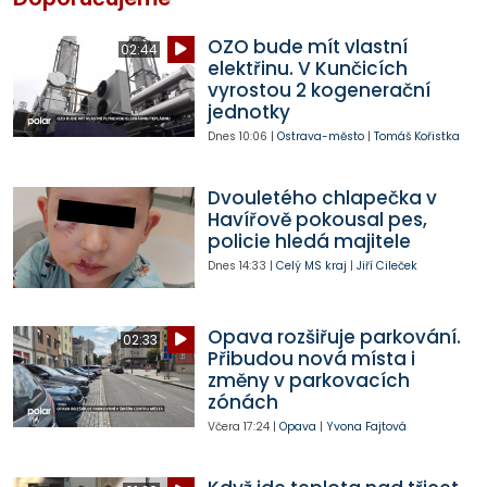
OZO bude mít vlastní
02:44
elektřinu. V Kunčicích
vyrostou 2 kogenerační
jednotky
Dnes
10:06
|
Ostrava-město
|
Tomáš Kořistka
Dvouletého chlapečka v
Havířově pokousal pes,
policie hledá majitele
Dnes
14:33
|
Celý MS kraj
|
Jiří Cileček
Opava rozšiřuje parkování.
02:33
Přibudou nová místa i
změny v parkovacích
zónách
Včera
17:24
|
Opava
|
Yvona Fajtová