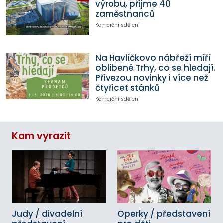
výrobu, přijme 40
zaměstnanců
Komerční sdělení
Na Havlíčkovo nábřeží míří
oblíbené Trhy, co se hledají.
Přivezou novinky i více než
čtyřicet stánků
Komerční sdělení
Kam vyrazit
Judy / divadelní
Operky / představení