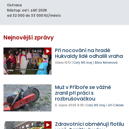
Ostrava
Nástup: od 1. září 2026
od 32 000 do 33 000 Kč/měsíc
Nejnovější zprávy
Při nocování na hradě
04:09
Hukvaldy lidé odhalili vraha
Včera
10:13
|
Celý MS kraj
|
Bára Kelnerová
Muž v Příboře se vážně
zranil při práci s
rozbrušovačkou
6. srpna 2026
9:35
|
Celý MS kraj
|
Jiří Cileček
Zdravotníci obměňují flotilu
01:18