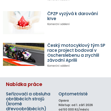
ČPZP vyzývá k darování
krve
Komerční sdělení
Český motocyklový tým SP
race project bodoval v
Oscherslebenu a zrychlil
závodní Aprilii
Komerční sdělení
Nabídka práce
Seřizovači a obsluha
Optometristé
obráběcích strojů
Opava
(kromě
Nástup: od 1. září 2026
dřevoobráběcích)
od 50 000 Kč/měsíc