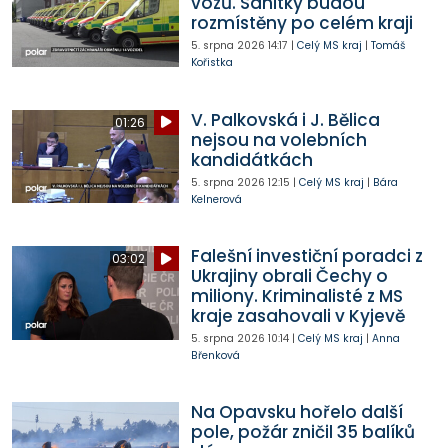
vozů. Sanitky budou
rozmístěny po celém kraji
5. srpna 2026
14:17
|
Celý MS kraj
|
Tomáš
Kořistka
V. Palkovská i J. Bělica
01:26
nejsou na volebních
kandidátkách
5. srpna 2026
12:15
|
Celý MS kraj
|
Bára
Kelnerová
Falešní investiční poradci z
03:02
Ukrajiny obrali Čechy o
miliony. Kriminalisté z MS
kraje zasahovali v Kyjevě
5. srpna 2026
10:14
|
Celý MS kraj
|
Anna
Břenková
Na Opavsku hořelo další
pole, požár zničil 35 balíků