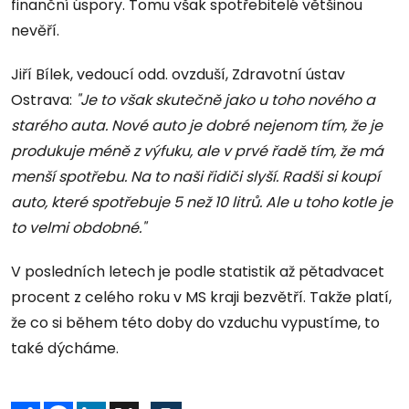
finanční úspory. Tomu však spotřebitelé většinou
nevěří.
Jiří Bílek, vedoucí odd. ovzduší, Zdravotní ústav
Ostrava:
"Je to však skutečně jako u toho nového a
starého auta. Nové auto je dobré nejenom tím, že je
produkuje méně z výfuku, ale v prvé řadě tím, že má
menší spotřebu. Na to naši řidiči slyší. Radši si koupí
auto, které spotřebuje 5 než 10 litrů. Ale u toho kotle je
to velmi obdobné."
V posledních letech je podle statistik až pětadvacet
procent z celého roku v MS kraji bezvětří. Takže platí,
že co si během této doby do vzduchu vypustíme, to
také dýcháme.
Sdílet
Facebook
LinkedIn
X