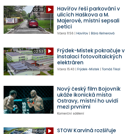
Havířov řeší parkování v
02:38
ulicích Haškova a M.
Majerové, místní sepsali
petici
Včera
11:56
|
Havířov
|
Bára Kelnerová
Frýdek-Místek pokračuje v
02:53
instalaci fotovoltaických
elektráren
Včera
15:43
|
Frýdek-Místek
|
Tomáš Tikal
Nový český film Bojovník
ukáže ikonická místa
Ostravy, místní ho uvidí
mezi prvními
Komerční sdělení
STOW Karviná rozšiřuje
05:00