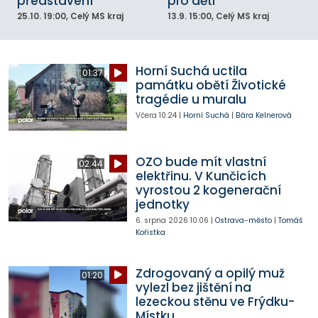
představení
pro děti
25.10.
19:00
, Celý MS kraj
13.9.
15:00
, Celý MS kraj
Horní Suchá uctila
01:37
památku obětí Životické
tragédie u muralu
Včera
10:24
|
Horní Suchá
|
Bára Kelnerová
OZO bude mít vlastní
02:44
elektřinu. V Kunčicích
vyrostou 2 kogenerační
jednotky
6. srpna 2026
10:06
|
Ostrava-město
|
Tomáš
Kořistka
Zdrogovaný a opilý muž
01:20
vylezl bez jištění na
lezeckou stěnu ve Frýdku-
Místku