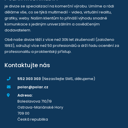
je divize se specializací na komerční výrobu. Umíme a rádi
děláme vše, co se týká multimedií - videa, virtuální realitu,
grafiky, weby. Našim klientům to přináší výhodu snadné
komunikace s jediným univerzálním a osvědčeným
dodavatelem.
Obě naše divize těží z více než 30ti let zkušeností (založeno
1993), sdružují více než 50 profesionálů a drží řadu ocenění za
profesionalitu a proklientský přístup.
Kontaktujte nás
552 303 303
(Nezasílejte SMS, děkujeme)
polar@polar.cz
Adresa:
Boleslavova 710/19
Ostrava-Mariánské Hory
709 00
Česká republika