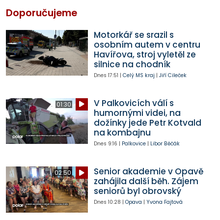
Doporučujeme
Motorkář se srazil s
osobním autem v centru
Havířova, stroj vyletěl ze
silnice na chodník
Dnes
17:51
|
Celý MS kraj
|
Jiří Cileček
V Palkovicích válí s
01:30
humornými videi, na
dožínky jede Petr Kotvald
na kombajnu
Dnes
9:16
|
Palkovice
|
Libor Běčák
Senior akademie v Opavě
02:50
zahájila další běh. Zájem
seniorů byl obrovský
Dnes
10:28
|
Opava
|
Yvona Fajtová