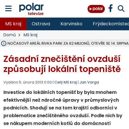
MS kraj
Ostrava
Karvinsko
Frýdeckomíste
Domů
MS kraj
VOLNOČASOVÝ AREÁL RIVKA PARK ZA 62 MILIONŮ, OTEVŘE SE 14. SRPNA
NA SLEZSKÉ HARTĚ PŘIBYLO SINIC, VODA MÁ HORŠÍ KVALITU, HYGIENI
ÚOHS DAL ZÁTORU POKUTU 100 000 ZA CHYBY V ZAKÁZCE NA OBN
AREÁL LODIČEK V KARVINÉ SE PŘIPRAVUJE NA VELKOU REKONSTRUKC
KARVINÁ ZNÁ BUDOUCÍ PODOBU AREÁLU LODIČKY V PARKU BOŽEN
CYKLISTU (74) SRAZIL V BRUNTÁLU KAMION, JE V OHROŽENÍ ŽIVOTA,
POLICIE HLEDÁ PŘÍPADNÉ SVĚDKY, KTEŘÍ POMŮŽOU OBJASNIT PRŮ
RADNÍ OSTRAVY A POSLANKYNĚ A. HOFFMANNOVÁ ZA PIRÁTY PODA
NA POSTUP MINISTERSTVA ŽIVOTNÍHO PROSTŘEDÍ V KAUZE HALDY 
MUŽ V PŘÍBOŘE SE VÁŽNĚ ZRANIL PŘI PRÁCI S ROZBRUŠOVAČKOU, I
SLEZSKÁ OSTRAVA PŘIPRAVUJE PROJEKTOVOU DOKUMENTACI PRO 
PODEZŘELÝ BALÍČEK ZASTAVIL PROVOZ NA NÁDRAŽÍ VE F-M, ČEKÁ 
CHLAPEČKA (2) V HAVÍŘOVĚ POKOUSAL PES, POLICIE HLEDÁ MAJITEL
MS KRAJ VYBUDUJE ZA 40 MILIONŮ V JABLUNKOVĚ NOVÝ MOST PŘES O
FOTBALISTA LAURI LAINE SE VRACÍ Z BANÍKU OSTRAVA NA PŮL ROK
Zásadní znečištění ovzduší
způsobují lokální topeniště
Vydáno 5. února 2013 0:00 |
Celý MS kraj
|
Jan Varga
Investice do lokálních topenišť by byla mnohem
efektivnější než náročné úpravy v průmyslových
podnicích. Shodují se na tom krajští odborníci v
problematice znečištěného ovzduší. Podle nich by
se nákupem moderních kotlů do domácností