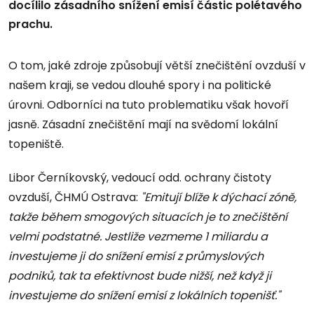
docílilo zásadního snížení emisí částic polétavého
prachu.
O tom, jaké zdroje způsobují větší znečištění ovzduší v
našem kraji, se vedou dlouhé spory i na politické
úrovni. Odborníci na tuto problematiku však hovoří
jasně. Zásadní znečištění mají na svědomí lokální
topeniště.
Libor Černíkovský, vedoucí odd. ochrany čistoty
ovzduší, ČHMÚ Ostrava:
"Emitují blíže k dýchací zóně,
takže během smogových situacích je to znečištění
velmi podstatné. Jestliže vezmeme 1 miliardu a
investujeme ji do snížení emisí z průmyslových
podniků, tak ta efektivnost bude nižší, než když ji
investujeme do snížení emisí z lokálních topenišť."