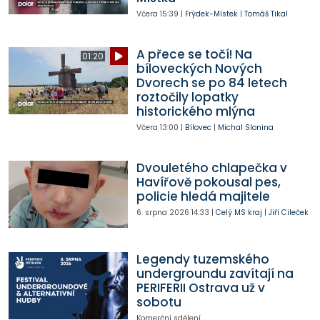
Včera
15:39
|
Frýdek-Místek
|
Tomáš Tikal
A přece se točí! Na
01:20
bíloveckých Nových
Dvorech se po 84 letech
roztočily lopatky
historického mlýna
Včera
13:00
|
Bílovec
|
Michal Slonina
Dvouletého chlapečka v
Havířově pokousal pes,
policie hledá majitele
6. srpna 2026
14:33
|
Celý MS kraj
|
Jiří Cileček
Legendy tuzemského
undergroundu zavítají na
PERIFERII Ostrava už v
sobotu
Komerční sdělení