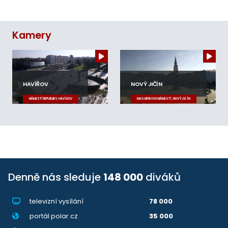
Kamery
HAVÍŘOV
NOVÝ JIČÍN
NÁMĚSTÍ REPUBLIKY, HAVÍŘOV
MASARYKOVO NÁMĚSTÍ, NOVÝ JIČÍN
Denně nás sleduje
148 000
diváků
televizní vysílání
78 000
portál polar.cz
35 000