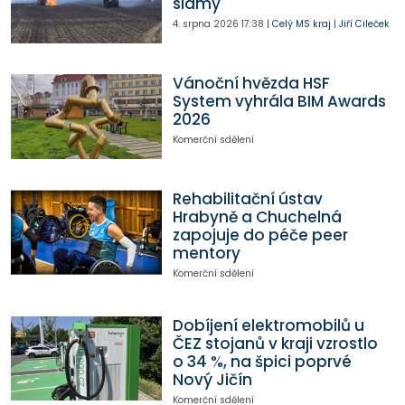
slámy
4. srpna 2026
17:38
|
Celý MS kraj
|
Jiří Cileček
Vánoční hvězda HSF
System vyhrála BIM Awards
2026
Komerční sdělení
Rehabilitační ústav
Hrabyně a Chuchelná
zapojuje do péče peer
mentory
Komerční sdělení
Dobíjení elektromobilů u
ČEZ stojanů v kraji vzrostlo
o 34 %, na špici poprvé
Nový Jičín
Komerční sdělení