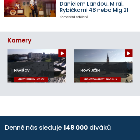
Danielem Landou, Mirai,
Rybičkami 48 nebo Mig 21
Komerční sdělení
Kamery
HAVÍŘOV
NOVÝ JIČÍN
NÁMĚSTÍ REPUBLIKY, HAVÍŘOV
MASARYKOVO NÁMĚSTÍ, NOVÝ JIČÍN
Denně nás sleduje
148 000
diváků