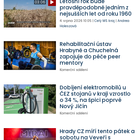
Letošní rok bude
03:06
pravděpodobně jedním z
nejsušších let od roku 1960
4. srpna 2026
10:05
|
Celý MS kraj
|
Andrea
Holeszová
Rehabilitační ústav
Hrabyně a Chuchelná
zapojuje do péče peer
mentory
Komerční sdělení
Dobíjení elektromobilů u
ČEZ stojanů v kraji vzrostlo
o 34 %, na špici poprvé
Nový Jičín
Komerční sdělení
Hrady CZ míří tento pátek a
sobotu na Veveří s