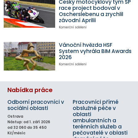
Český motocyklový tým SP
race project bodoval v
Oscherslebenu a zrychlil
závodní Aprilii
Komerční sdělení
Vánoční hvězda HSF
System vyhrála BIM Awards
2026
Komerční sdělení
Nabídka práce
Odborní pracovníci v
Pracovníci přímé
sociální oblasti
obslužné péče v
oblasti
Ostrava
ambulantních a
Nástup: od 1. září 2026
terénních služeb a
od 32 060 do 35 450
pečovatelé v oblasti
Kč/měsíc