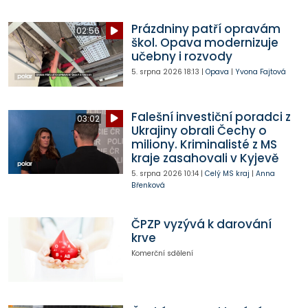
Prázdniny patří opravám
02:56
škol. Opava modernizuje
učebny i rozvody
5. srpna 2026
18:13
|
Opava
|
Yvona Fajtová
Falešní investiční poradci z
03:02
Ukrajiny obrali Čechy o
miliony. Kriminalisté z MS
kraje zasahovali v Kyjevě
5. srpna 2026
10:14
|
Celý MS kraj
|
Anna
Břenková
ČPZP vyzývá k darování
krve
Komerční sdělení