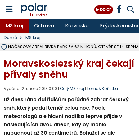
MS kraj
Ostrava
Karvinsko
Frýdeckomíste
Domů
MS kraj
VOLNOČASOVÝ AREÁL RIVKA PARK ZA 62 MILIONŮ, OTEVŘE SE 14. SRPNA
NA SLEZSKÉ HARTĚ PŘIBYLO SINIC, VODA MÁ HORŠÍ KVALITU, HYGIENI
ÚOHS DAL ZÁTORU POKUTU 100 000 ZA CHYBY V ZAKÁZCE NA OBN
AREÁL LODIČEK V KARVINÉ SE PŘIPRAVUJE NA VELKOU REKONSTRUKC
KARVINÁ ZNÁ BUDOUCÍ PODOBU AREÁLU LODIČKY V PARKU BOŽEN
MORAVSKOSLEZŠTÍ POLICISTÉ ODHALILI MEZINÁRODNÍ GANG PODVO
LÁKALI LIDI NA ZISKY Z KRYPTOMĚN, INFO A VIDEO NA POLAR.CZ
RADNÍ OSTRAVY A POSLANKYNĚ A. HOFFMANNOVÁ ZA PIRÁTY PODA
NA POSTUP MINISTERSTVA ŽIVOTNÍHO PROSTŘEDÍ V KAUZE HALDY 
MUŽ V PŘÍBOŘE SE VÁŽNĚ ZRANIL PŘI PRÁCI S ROZBRUŠOVAČKOU, I
SLEZSKÁ OSTRAVA PŘIPRAVUJE PROJEKTOVOU DOKUMENTACI PRO 
PODEZŘELÝ BALÍČEK ZASTAVIL PROVOZ NA NÁDRAŽÍ VE F-M, ČEKÁ 
CHLAPEČKA (2) V HAVÍŘOVĚ POKOUSAL PES, POLICIE HLEDÁ MAJITEL
MS KRAJ VYBUDUJE ZA 40 MILIONŮ V JABLUNKOVĚ NOVÝ MOST PŘES O
FOTBALISTA LAURI LAINE SE VRACÍ Z BANÍKU OSTRAVA NA PŮL ROK
Moravskoslezský kraj čekají
přívaly sněhu
Vydáno 12. února 2013 0:00 |
Celý MS kraj
|
Tomáš Kořistka
Už dnes ráno dal řidičům pořádně zabrat čerstvý
sníh, který padal téměř celou noc. Podle
meteorologů ale hlavní nadílka teprve přijde v
následujících dvou dnech, kdy by mohlo
napadnout až 30 centimetrů. Bohužel se ale