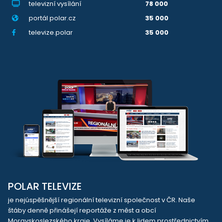
televizní vysílání
78 000
portál polar.cz
35 000
televize.polar
35 000
POLAR TELEVIZE
je nejúspěšnější regionální televizní společnost v ČR. Naše
štáby denně přinášejí reportáže z měst a obcí
Moravskoslezského kraje. Vysíláme je k lidem prostřednictvím