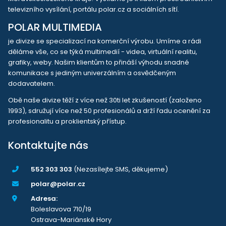
televizního vysílání, portálu polar.cz a sociálních sítí.
POLAR MULTIMEDIA
je divize se specializací na komerční výrobu. Umíme a rádi
děláme vše, co se týká multimedií - videa, virtuální realitu,
grafiky, weby. Našim klientům to přináší výhodu snadné
komunikace s jediným univerzálním a osvědčeným
dodavatelem.
Obě naše divize těží z více než 30ti let zkušeností (založeno
1993), sdružují více než 50 profesionálů a drží řadu ocenění za
profesionalitu a proklientský přístup.
Kontaktujte nás
552 303 303
(Nezasílejte SMS, děkujeme)
polar@polar.cz
Adresa:
Boleslavova 710/19
Ostrava-Mariánské Hory