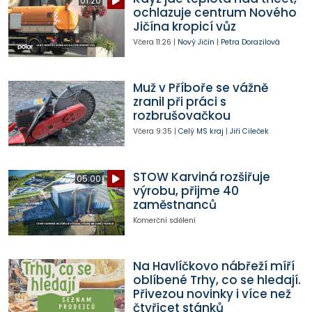
01:20
ochlazuje centrum Nového
Jičína kropicí vůz
Včera
11:26
|
Nový Jičín
|
Petra Dorazilová
Muž v Příboře se vážně
zranil při práci s
rozbrušovačkou
Včera
9:35
|
Celý MS kraj
|
Jiří Cileček
STOW Karviná rozšiřuje
05:00
výrobu, přijme 40
zaměstnanců
Komerční sdělení
Na Havlíčkovo nábřeží míří
oblíbené Trhy, co se hledají.
Přivezou novinky i více než
čtyřicet stánků