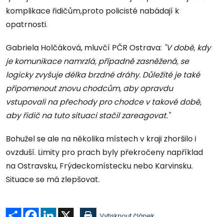
komplikace řidičům,proto policisté nabádají k
opatrnosti.
Gabriela Holčáková, mluvčí PČR Ostrava:
"V době, kdy
je komunikace namrzlá, případně zasněžená, se
logicky zvyšuje délka brzdné dráhy. Důležité je také
připomenout znovu chodcům, aby opravdu
vstupovali na přechody pro chodce v takové době,
aby řidič na tuto situaci stačil zareagovat."
Bohužel se ale na několika místech v kraji zhoršilo i
ovzduší. Limity pro prach byly překročeny například
na Ostravsku, Frýdeckomístecku nebo Karvinsku.
Situace se má zlepšovat.
Sdílet
Facebook
LinkedIn
X
Vytisknout článek