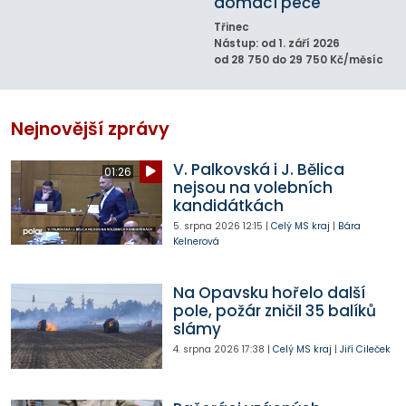
domácí péče
Třinec
Nástup: od 1. září 2026
od 28 750 do 29 750 Kč/měsíc
Nejnovější zprávy
V. Palkovská i J. Bělica
01:26
nejsou na volebních
kandidátkách
5. srpna 2026
12:15
|
Celý MS kraj
|
Bára
Kelnerová
Na Opavsku hořelo další
pole, požár zničil 35 balíků
slámy
4. srpna 2026
17:38
|
Celý MS kraj
|
Jiří Cileček