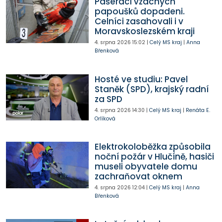
Pašeráci vzácných
papoušků dopadeni.
Celníci zasahovali i v
Moravskoslezském kraji
4. srpna 2026
15:02
|
Celý MS kraj
|
Anna
Břenková
Hosté ve studiu: Pavel
Staněk (SPD), krajský radní
za SPD
4. srpna 2026
14:30
|
Celý MS kraj
|
Renáta E.
Orlíková
Elektrokoloběžka způsobila
noční požár v Hlučíně, hasiči
museli obyvatele domu
zachraňovat oknem
4. srpna 2026
12:04
|
Celý MS kraj
|
Anna
Břenková