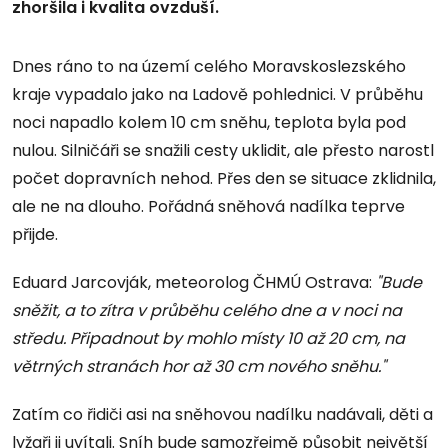
zhoršila i kvalita ovzduší.
Dnes ráno to na území celého Moravskoslezského
kraje vypadalo jako na Ladově pohlednici. V průběhu
noci napadlo kolem 10 cm sněhu, teplota byla pod
nulou. Silničáři se snažili cesty uklidit, ale přesto narostl
počet dopravních nehod. Přes den se situace zklidnila,
ale ne na dlouho. Pořádná sněhová nadílka teprve
přijde.
Eduard Jarcovják, meteorolog ČHMÚ Ostrava:
"Bude
sněžit, a to zítra v průběhu celého dne a v noci na
středu. Připadnout by mohlo místy 10 až 20 cm, na
větrných stranách hor až 30 cm nového sněhu."
Zatím co řidiči asi na sněhovou nadílku nadávali, děti a
lyžaři ji uvítali. Sníh bude samozřejmě působit největší