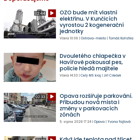
OZO bude mít vlastní
02:44
elektřinu. V Kunčicích
vyrostou 2 kogenerační
jednotky
Včera
10:06
|
Ostrava-město
|
Tomáš Kořistka
Dvouletého chlapečka v
Havířově pokousal pes,
policie hledá majitele
Včera
14:33
|
Celý MS kraj
|
Jiří Cileček
Opava rozšiřuje parkování.
02:33
Přibudou nová místa i
změny v parkovacích
zónách
5. srpna 2026
17:24
|
Opava
|
Yvona Fajtová
Když jde teplota nad třicet,