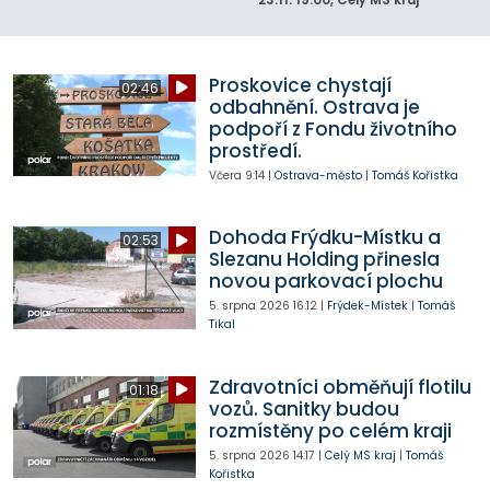
23.11.
19:00
, Celý MS kraj
Proskovice chystají
02:46
odbahnění. Ostrava je
podpoří z Fondu životního
prostředí.
Včera
9:14
|
Ostrava-město
|
Tomáš Kořistka
Dohoda Frýdku-Místku a
02:53
Slezanu Holding přinesla
novou parkovací plochu
5. srpna 2026
16:12
|
Frýdek-Místek
|
Tomáš
Tikal
Zdravotníci obměňují flotilu
01:18
vozů. Sanitky budou
rozmístěny po celém kraji
5. srpna 2026
14:17
|
Celý MS kraj
|
Tomáš
Kořistka