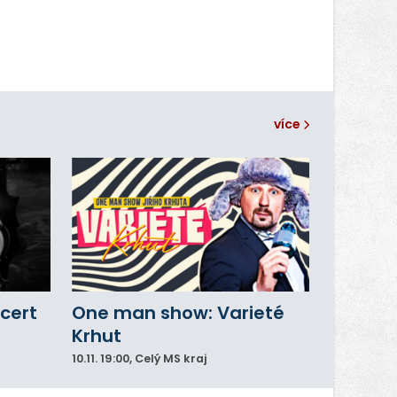
více
cert
One man show: Varieté
Krhut
10.11.
19:00
, Celý MS kraj