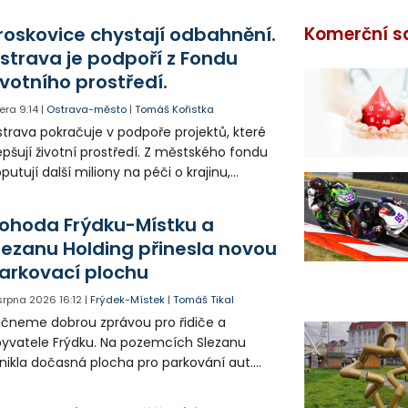
roskovice chystají odbahnění.
Komerční s
strava je podpoří z Fondu
ivotního prostředí.
era
9:14
|
Ostrava-město
|
Tomáš Kořistka
trava pokračuje v podpoře projektů, které
epšují životní prostředí. Z městského fondu
putují další miliony na péči o krajinu,
řejný prostor i environmentální výchovu
tí a mládeže.
ohoda Frýdku-Místku a
lezanu Holding přinesla novou
arkovací plochu
 srpna 2026
16:12
|
Frýdek-Místek
|
Tomáš Tikal
čneme dobrou zprávou pro řidiče a
yvatele Frýdku. Na pozemcích Slezanu
nikla dočasná plocha pro parkování aut.
ohodlo se na tom město s vedením
olečnosti Slezan Holding.