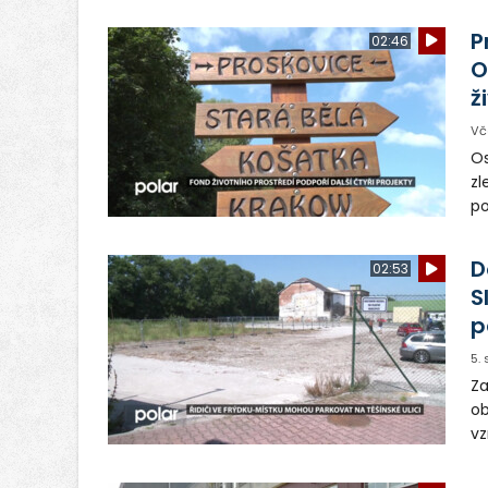
P
02:46
O
ž
Vč
Os
zl
po
ve
dě
D
02:53
S
p
5.
Za
ob
vz
D
sp