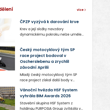
dělení
více
ČPZP vyzývá k darování krve
Krev a její složky navzdory
dynamickému pokroku nelze uměle
vyrobit. Zdravotnictví se tudíž bez
ochoty lidí darovat tuto
Český motocyklový tým SP
nenahraditelnou tělní tekutinu
race project bodoval v
neobejde. Naléhavá potřeba doplnit
Oscherslebenu a zrychlil
krevní zásoby nastává vždy v létě,
kdy stoupá počet úrazů. Česká
závodní Aprilii
průmyslová zdravotní pojišťovna
Mladý český motocyklový tým SP
(ČPZP) apeluje na všechny, kteří se
race project získal další body v
těší dobrému zdraví, aby se stali
mezinárodním šampionátu EURO
pravidelnými dárci krve.
Vánoční hvězda HSF System
MOTO. Při závodním víkendu, který se
vyhrála BIM Awards 2026
konal od 31. července do 2. srpna na
německém okruhu Oschersleben,
Stavební skupina HSF System z
obsadil Filip Novotný ve třídě
holdingu PURPOSIA Group zvítězila v