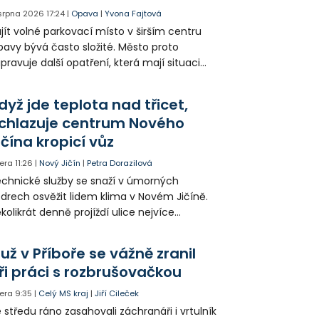
 srpna 2026
17:24
|
Opava
|
Yvona Fajtová
jít volné parkovací místo v širším centru
avy bývá často složité. Město proto
ipravuje další opatření, která mají situaci
epšit. Vznikají nová parkovací stání, mění se
ganizace dopravy a některé novinky čekají
dyž jde teplota nad třicet,
ké řidiče v parkovacích zónách.
chlazuje centrum Nového
ičína kropicí vůz
era
11:26
|
Nový Jičín
|
Petra Dorazilová
chnické služby se snaží v úmorných
drech osvěžit lidem klima v Novém Jičíně.
kolikrát denně projíždí ulice nejvíce
hřátého centra kropící vůz. Zvýšila se také
tenzita zálivky květinových záhonů.
už v Příboře se vážně zranil
ři práci s rozbrušovačkou
era
9:35
|
Celý MS kraj
|
Jiří Cileček
 středu ráno zasahovali záchranáři i vrtulník