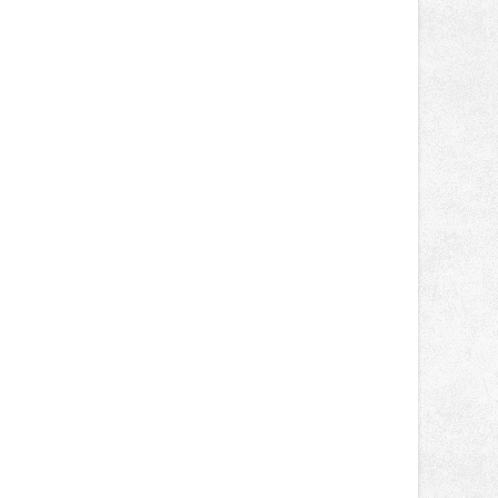
poledni, na příchozí čekají koncerty,
autorská čtení a rozhovory.
Vstupenky v ceně 450 Kč jsou v
prodeji.