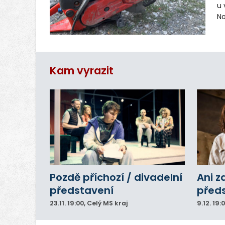
u 
No
pr
vr
n
Kam vyrazit
Pozdě příchozí / divadelní
Ani z
představení
před
23.11.
19:00
, Celý MS kraj
9.12.
19: