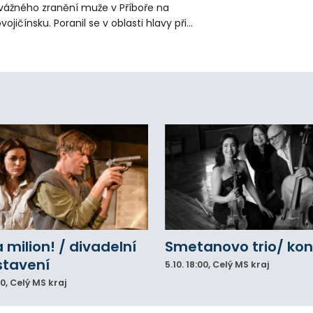
vážného zranění muže v Příboře na
vojičínsku. Poranil se v oblasti hlavy při
áci s rozbrušovačkou. Následně byl
tulníkem přepraven do ostravské fakultní
emocnice.
a milion! / divadelní
Smetanovo trio/ kon
stavení
5.10.
18:00
, Celý MS kraj
00
, Celý MS kraj