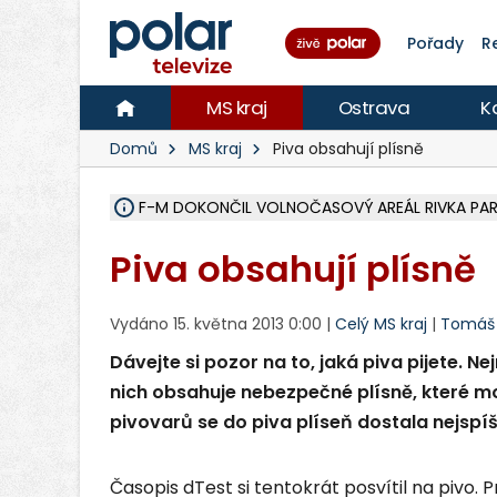
Pořady
R
MS kraj
Ostrava
K
Domů
MS kraj
Piva obsahují plísně
F-M DOKONČIL VOLNOČASOVÝ AREÁL RIVKA PARK 
NA SLEZSKÉ HARTĚ PŘIBYLO SINIC, VODA MÁ HORŠ
ÚOHS DAL ZÁTORU POKUTU 100 000 ZA CHYBY 
AREÁL LODIČEK V KARVINÉ SE PŘIPRAVUJE NA VE
KARVINÁ ZNÁ BUDOUCÍ PODOBU AREÁLU LODIČ
MORAVSKOSLEZŠTÍ POLICISTÉ ODHALILI MEZINÁ
LÁKALI LIDI NA ZISKY Z KRYPTOMĚN, INFO A VIDE
RADNÍ OSTRAVY A POSLANKYNĚ A. HOFFMANNOV
NA POSTUP MINISTERSTVA ŽIVOTNÍHO PROSTŘED
MUŽ V PŘÍBOŘE SE VÁŽNĚ ZRANIL PŘI PRÁCI S 
SLEZSKÁ OSTRAVA PŘIPRAVUJE PROJEKTOVOU D
PODEZŘELÝ BALÍČEK ZASTAVIL PROVOZ NA NÁDRA
CHLAPEČKA (2) V HAVÍŘOVĚ POKOUSAL PES, POLI
MS KRAJ VYBUDUJE ZA 40 MILIONŮ V JABLUNKOVĚ
FOTBALISTA LAURI LAINE SE VRACÍ Z BANÍKU OS
Piva obsahují plísně
Vydáno 15. května 2013 0:00 |
Celý MS kraj
|
Tomáš 
Dávejte si pozor na to, jaká piva pijete. Nej
nich obsahuje nebezpečné plísně, které m
pivovarů se do piva plíseň dostala nejspí
Časopis dTest si tentokrát posvítil na pivo. 