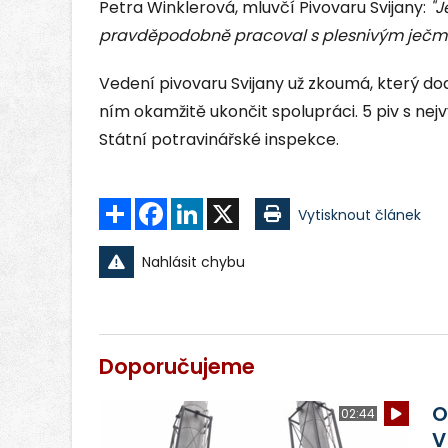
Petra Winklerová, mluvčí Pivovaru Svijany:
"J
pravděpodobně pracoval s plesnivým ječm
Vedení pivovaru Svijany už zkoumá, který do
ním okamžitě ukončit spolupráci. 5 piv s ne
Státní potravinářské inspekce.
Sdílet
Facebook
LinkedIn
X
Vytisknout článek
Nahlásit chybu
Doporučujeme
O
02:44
V