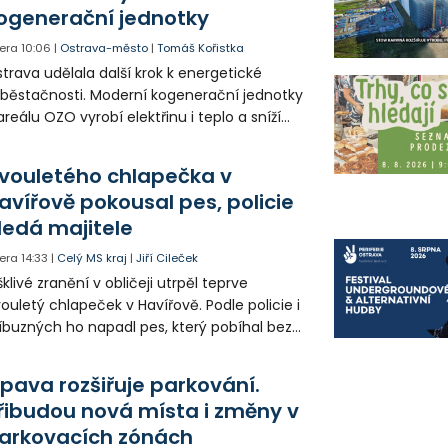
ogenerační jednotky
era
10:06
|
Ostrava-město
|
Tomáš Kořistka
trava udělala další krok k energetické
běstačnosti. Moderní kogenerační jednotky
areálu OZO vyrobí elektřinu i teplo a sníží
klady i emise. Malou elektrárnu postaví
olia přímo v Kunčicích.
vouletého chlapečka v
avířově pokousal pes, policie
ledá majitele
era
14:33
|
Celý MS kraj
|
Jiří Cileček
klivé zranění v obličeji utrpěl teprve
ouletý chlapeček v Havířově. Podle policie i
íbuzných ho napadl pes, který pobíhal bez
dítka a náhubku. Majitel psa údajně z místa
ešel. Případem už se zabývá policie, která
pava rozšiřuje parkování.
jitele psa hledá.
řibudou nová místa i změny v
arkovacích zónách