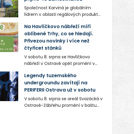
Společnost Karviná je globálním
lídrem v oblasti regálových produktů
a systémů, stabilním
Na Havlíčkovo nábřeží míří
zaměstnavatelem na Karvinsku a
oblíbené Trhy, co se hledají.
firmou s obrovským potenciálem.
Přivezou novinky i více než
čtyřicet stánků
V sobotu 8. srpna se Havlíčkovo
nábřeží v Ostravě opět promění v
místo plné vůní, chutí a poctivých
Legendy tuzemského
lokálních výrobků. Trhy, co se hledají
undergroundu zavítají na
tentokrát nabídnou více než čtyřicet
PERIFERII Ostrava už v sobotu
pečlivě vybraných stánků s kvalitní
gastronomií, farmářskými produkty,
V sobotu 8. srpna se areál Svazácká v
designem i řemeslnou tvorbou.
Ostravě-Zábřehu promění v baštu
Návštěvníci se mohou těšit nejen na
undergroundové a alternativní
oblíbené stálice, ale také na řadu
hudby. Uskuteční se zde totiž první
novinek, které v Ostravě běžně
ročník festivalu PERIFERIE Ostrava.
nepotkají.
Brány areálu se otevřou půlhodinu po