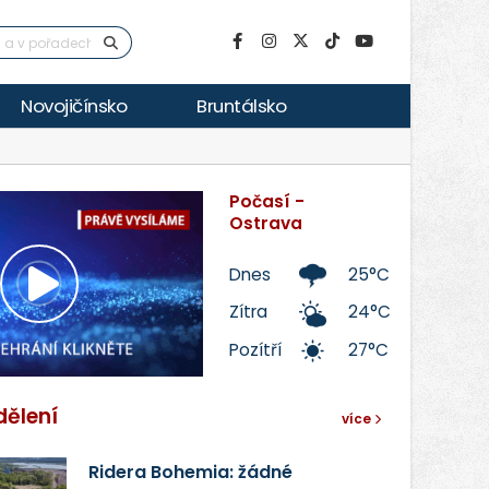
Novojičínsko
Bruntálsko
Počasí -
Ostrava
Dnes
25°C
Přehrát
Zítra
24°C
Pozítří
27°C
video
dělení
více
Ridera Bohemia: žádné