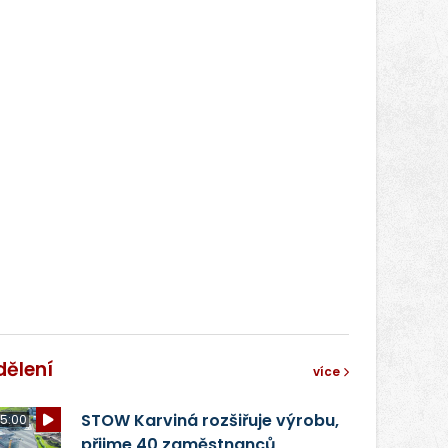
světa vrcholových zápasů, tentokrát
v MMA.
dělení
více
STOW Karviná rozšiřuje výrobu,
5:00
přijme 40 zaměstnanců