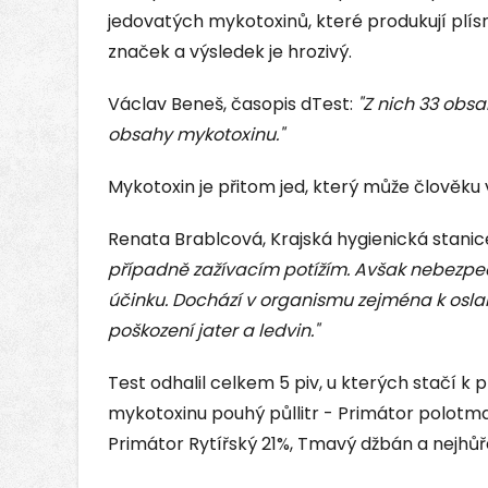
jedovatých mykotoxinů, které produkují plísn
značek a výsledek je hrozivý.
Václav Beneš, časopis dTest:
"Z nich 33 obsa
obsahy mykotoxinu."
Mykotoxin je přitom jed, který může člověku 
Renata Brablcová, Krajská hygienická stani
případně zažívacím potížím. Avšak nebezpeč
účinku. Dochází v organismu zejména k oslaben
poškození jater a ledvin."
Test odhalil celkem 5 piv, u kterých stačí k
mykotoxinu pouhý půllitr - Primátor polotma
Primátor Rytířský 21%, Tmavý džbán a nejhůř