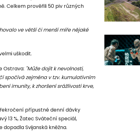
ě. Celkem prověřili 50 piv různých
hovalo ve větší či menší míře nějaké
velmi uškodit.
ce Ostrava:
"Může dojít k nevolnosti,
í spočívá zejména v tzv. kumulativním
í imunity, k zhoršení srážlivosti krve,
 překročení přípustné denní dávky
vý 13 %, Žatec Sváteční speciál,
e dopadla Svijanská kněžna.