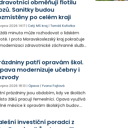
dravotníci obměňují flotilu
ozů. Sanitky budou
ozmístěny po celém kraji
 srpna 2026
14:17
|
Celý MS kraj
|
Tomáš Kořistka
ždá minuta může rozhodovat o lidském
votě. I proto Moravskoslezský kraj pokračuje
modernizaci zdravotnické záchranné služby
do provozu nyní zamířilo 14 nových sanitek
bavených nejmodernější technikou.
rázdniny patří opravám škol.
pava modernizuje učebny i
ozvody
 srpna 2026
18:13
|
Opava
|
Yvona Fajtová
tní prázdniny jsou obdobím, kdy ve školách
sto žáků pracují řemeslníci. Opava využívá
lné měsíce k opravám školských budov.
tos jsou díky obnově školek po
ředloňských povodních práce méně
alešní investiční poradci z
zsáhlé.