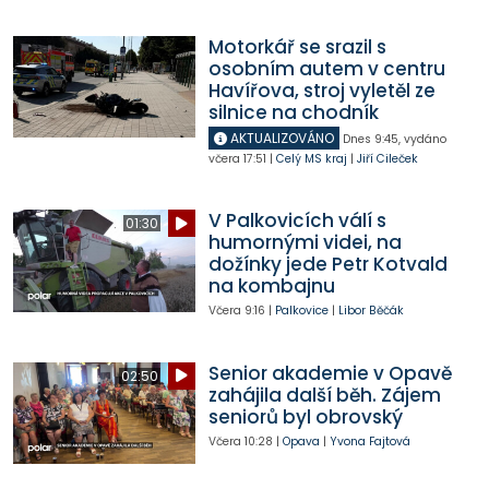
Motorkář se srazil s
osobním autem v centru
Havířova, stroj vyletěl ze
silnice na chodník
AKTUALIZOVÁNO
Dnes
9:45
,
vydáno
včera
17:51
|
Celý MS kraj
|
Jiří Cileček
V Palkovicích válí s
01:30
humornými videi, na
dožínky jede Petr Kotvald
na kombajnu
Včera
9:16
|
Palkovice
|
Libor Běčák
Senior akademie v Opavě
02:50
zahájila další běh. Zájem
seniorů byl obrovský
Včera
10:28
|
Opava
|
Yvona Fajtová