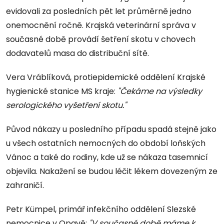
evidovali za posledních pět let průměrně jedno
onemocnění ročně. Krajská veterinární správa v
současné době provádí šetření skotu v chovech
dodavatelů masa do distribuční sítě.
Vera Vráblíková, protiepidemické oddělení Krajské
hygienické stanice MS kraje:
"Čekáme na výsledky
serologického vyšetření skotu."
Původ nákazy u posledního případu spadá stejně jako
u všech ostatních nemocných do období loňských
Vánoc a také do rodiny, kde už se nákaza tasemnicí
objevila. Nakažení se budou léčit lékem dovezeným ze
zahraničí.
Petr Kümpel, primář infekčního oddělení Slezské
nemocnice v Opavě:
"V současné době máme k