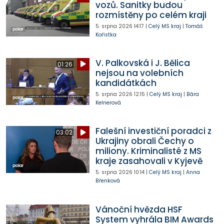
vozů. Sanitky budou
rozmístěny po celém kraji
5. srpna 2026
14:17
|
Celý MS kraj
|
Tomáš
Kořistka
V. Palkovská i J. Bělica
01:26
nejsou na volebních
kandidátkách
5. srpna 2026
12:15
|
Celý MS kraj
|
Bára
Kelnerová
Falešní investiční poradci z
03:02
Ukrajiny obrali Čechy o
miliony. Kriminalisté z MS
kraje zasahovali v Kyjevě
5. srpna 2026
10:14
|
Celý MS kraj
|
Anna
Břenková
Vánoční hvězda HSF
System vyhrála BIM Awards