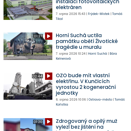
instalaci fotovoltaických
elektráren
7. srpna 2026
15:43
|
Frýdek-Místek
|
Tomáš
Tikal
Horní Suchá uctila
01:37
památku obětí Životické
tragédie u muralu
7. srpna 2026
10:24
|
Horní Suchá
|
Bára
Kelnerová
OZO bude mít vlastní
02:44
elektřinu. V Kunčicích
vyrostou 2 kogenerační
jednotky
6. srpna 2026
10:06
|
Ostrava-město
|
Tomáš
Kořistka
Zdrogovaný a opilý muž
01:20
vylezl bez jištění na