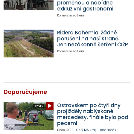
proměnou a nabídne
exkluzivní gastronomii
Komerční sdělení
Ridera Bohemia: žádné
porušení na naší straně.
Jen nezákonné šetření ČIŽP
Komerční sdělení
Doporučujeme
Ostravskem po čtyři dny
02:42
projížděly nablýskané
mercedesy, finále bylo pod
pecemi
Dnes
10:00
|
Celý MS kraj
|
Libor Běčák