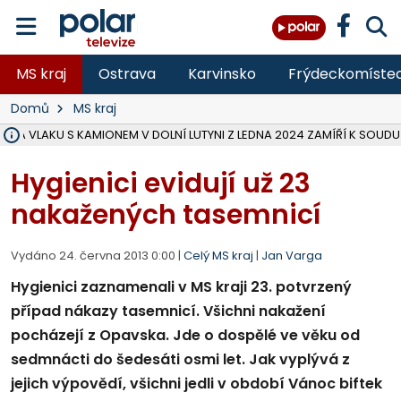
MS kraj
Ostrava
Karvinsko
Frýdeckomíste
Domů
MS kraj
ŽKA VLAKU S KAMIONEM V DOLNÍ LUTYNI Z LEDNA 2024 ZAMÍŘÍ K SOUDU
STÁTNÍ ZÁSTUPCE PODAL ŽALOBU NA DVA LIDI A FIRMU Z OHROŽENÍ 
NA SLEZSKÉ HARTĚ PŘIBYLO SINIC, VODA MÁ HORŠÍ KVALITU, HYGIENI
NA BÍLOVECKÝCH NOVÝCH DVORECH SE PO 84 LETECH ROZTOČILY L
KARVINSKÉ MOŘE ZÍSKÁ NOVÉ GASTRO ZÁZEMÍ S VYHLÍDKOVOU TER
REKONSTRUKCE MATEŘSKÉ ŠKOLY V CHLEBIČOVĚ MÍŘÍ DO FINÁLE, VÍ
CYKLISTU (74) SRAZIL V BRUNTÁLU KAMION, JE V OHROŽENÍ ŽIVOTA,
POLICIE HLEDÁ PŘÍPADNÉ SVĚDKY, KTEŘÍ POMŮŽOU OBJASNIT PRŮ
MS KRAJ DOKONČIL OPRAVU SILNICE MEZI VRBNEM A HEŘMANOVICEM
SMVAK NABÍZÍ V DOBĚ SUCHA VODU OBCÍM A FIRMÁM, CISTERNY JE
F-M POKRAČUJE V INSTALACI FOTOVOLTAICKÝCH ELEKTRÁREN, REP
SENIOR AKADEMIE V OPAVĚ ZAHÁJILA DALŠÍ BĚH, REPORTÁŽ NA POL
PLANETÁRIUM V OSTRAVĚ CHYSTÁ POZOROVÁNÍ ČÁSTEČNÉHO ZATMĚ
OPRAVA ULIC V HAVÍŘOVĚ UKONČÍ NELEGÁLNÍ PARKOVÁNÍ VE VNI
V HAVÍŘOVĚ SE TĚŽCE ZRANIL MOTORKÁŘ PO SRÁŽCE S AUTEM, INF
Hygienici evidují už 23
nakažených tasemnicí
Vydáno 24. června 2013 0:00 |
Celý MS kraj
|
Jan Varga
Hygienici zaznamenali v MS kraji 23. potvrzený
případ nákazy tasemnicí. Všichni nakažení
pocházejí z Opavska. Jde o dospělé ve věku od
sedmnácti do šedesáti osmi let. Jak vyplývá z
jejich výpovědí, všichni jedli v období Vánoc biftek