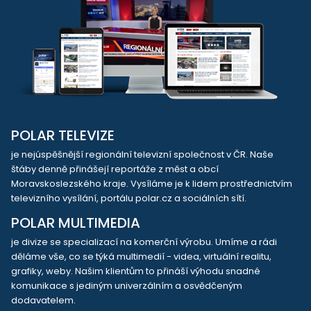
POLAR TELEVIZE
je nejúspěšnější regionální televizní společnost v ČR. Naše
štáby denně přinášejí reportáže z měst a obcí
Moravskoslezského kraje. Vysíláme je k lidem prostřednictvím
televizního vysílání, portálu polar.cz a sociálních sítí.
POLAR MULTIMEDIA
je divize se specializací na komerční výrobu. Umíme a rádi
děláme vše, co se týká multimedií - videa, virtuální realitu,
grafiky, weby. Našim klientům to přináší výhodu snadné
komunikace s jediným univerzálním a osvědčeným
dodavatelem.