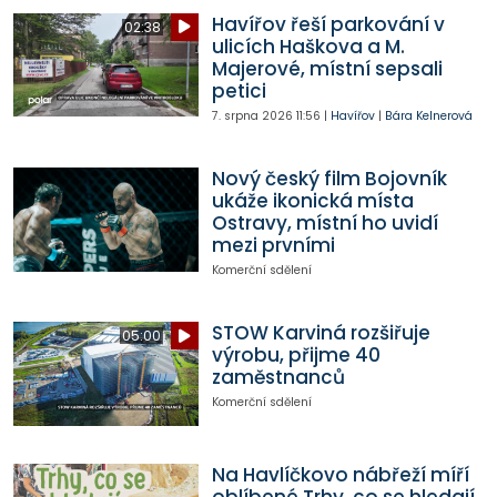
Havířov řeší parkování v
02:38
ulicích Haškova a M.
Majerové, místní sepsali
petici
7. srpna 2026
11:56
|
Havířov
|
Bára Kelnerová
Nový český film Bojovník
ukáže ikonická místa
Ostravy, místní ho uvidí
mezi prvními
Komerční sdělení
STOW Karviná rozšiřuje
05:00
výrobu, přijme 40
zaměstnanců
Komerční sdělení
Na Havlíčkovo nábřeží míří