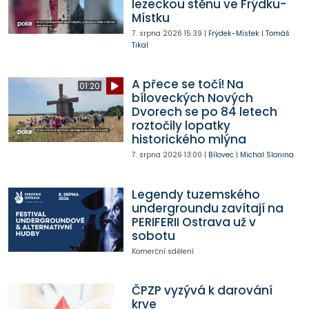
lezeckou stěnu ve Frýdku-
Místku
7. srpna 2026
15:39
|
Frýdek-Místek
|
Tomáš
Tikal
A přece se točí! Na
01:20
bíloveckých Nových
Dvorech se po 84 letech
roztočily lopatky
historického mlýna
7. srpna 2026
13:00
|
Bílovec
|
Michal Slonina
Legendy tuzemského
undergroundu zavítají na
PERIFERII Ostrava už v
sobotu
Komerční sdělení
ČPZP vyzývá k darování
krve