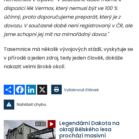
dispozici lék Vermox, který nemusí být ve 100 %
účinný, proto doporučujeme preparát, který je z
dovozu. V současné době není registrovaný v ČR, ale
jsme schopni jej mít na mimořádný dovoz."
Tasemnice má několik vývojových stádií, vyskytuje se
v přírodě a jeden zdroj, tedy jeden člověk, dokáže
nakazit velmi široké okolí.
Sdílet
Facebook
LinkedIn
X
Vytisknout článek
Nahlásit chybu
Legendární Dakota na
01:32
okraji Bělského lesa
prochází masivní