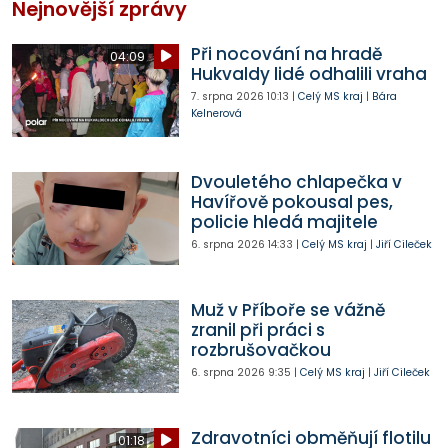
Nejnovější zprávy
Při nocování na hradě
04:09
Hukvaldy lidé odhalili vraha
7. srpna 2026
10:13
|
Celý MS kraj
|
Bára
Kelnerová
Dvouletého chlapečka v
Havířově pokousal pes,
policie hledá majitele
6. srpna 2026
14:33
|
Celý MS kraj
|
Jiří Cileček
Muž v Příboře se vážně
zranil při práci s
rozbrušovačkou
6. srpna 2026
9:35
|
Celý MS kraj
|
Jiří Cileček
Zdravotníci obměňují flotilu
01:18