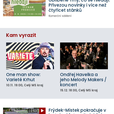
oblíbené Trhy, co se hledají.
Přivezou novinky i více než
čtyřicet stánků
Komerční sdělení
Kam vyrazit
One man show:
Ondřej Havelka a
Varieté Krhut
jeho Melody Makers /
koncert
10.11.
19:00
, Celý MS kraj
15.12.
18:00
, Celý MS kraj
Frýdek-Místek pokračuje v
02:53