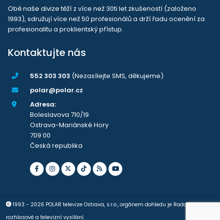
Obě naše divize těží z více než 30ti let zkušeností (založeno
1993), sdružují více než 50 profesionálů a drží řadu ocenění za
profesionalitu a proklientský přístup.
Kontaktujte nás
552 303 303
(Nezasílejte SMS, děkujeme)
polar@polar.cz
Adresa:
Boleslavova 710/19
Ostrava-Mariánské Hory
709 00
Česká republika
1993 - 2026 POLAR televize Ostrava, s.r.o., orgánem dohledu je Rada pro
rozhlasové a televizní vysílání.