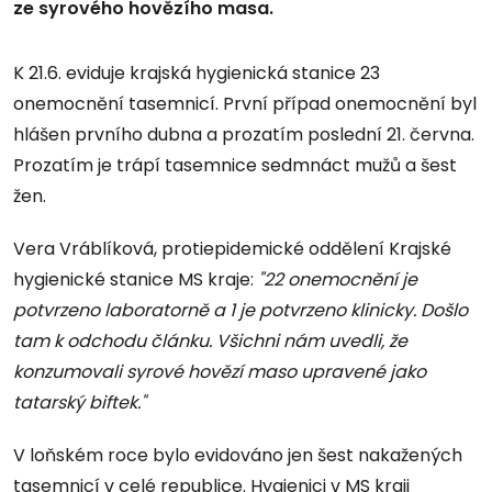
ze syrového hovězího masa.
K 21.6. eviduje krajská hygienická stanice 23
onemocnění tasemnicí. První případ onemocnění byl
hlášen prvního dubna a prozatím poslední 21. června.
Prozatím je trápí tasemnice sedmnáct mužů a šest
žen.
Vera Vráblíková, protiepidemické oddělení Krajské
hygienické stanice MS kraje:
"22 onemocnění je
potvrzeno laboratorně a 1 je potvrzeno klinicky. Došlo
tam k odchodu článku. Všichni nám uvedli, že
konzumovali syrové hovězí maso upravené jako
tatarský biftek."
V loňském roce bylo evidováno jen šest nakažených
tasemnicí v celé republice. Hygienici v MS kraji