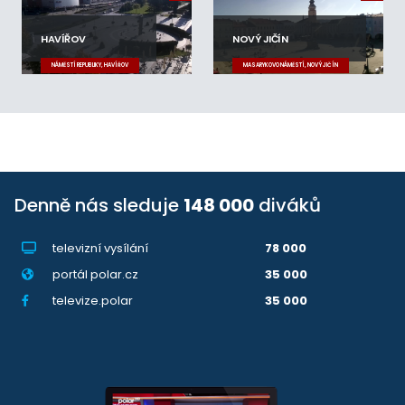
HAVÍŘOV
NOVÝ JIČÍN
NÁMĚSTÍ REPUBLIKY, HAVÍŘOV
MASARYKOVO NÁMĚSTÍ, NOVÝ JIČÍN
Denně nás sleduje
148 000
diváků
televizní vysílání
78 000
portál polar.cz
35 000
televize.polar
35 000