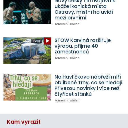
Nový český film Bojovník
ukáže ikonická místa
Ostravy, místní ho uvidí
mezi prvními
Komerční sdělení
STOW Karviná rozšiřuje
05:00
výrobu, přijme 40
zaměstnanců
Komerční sdělení
Na Havlíčkovo nábřeží míří
oblíbené Trhy, co se hledají.
Přivezou novinky i více než
čtyřicet stánků
Komerční sdělení
Kam vyrazit