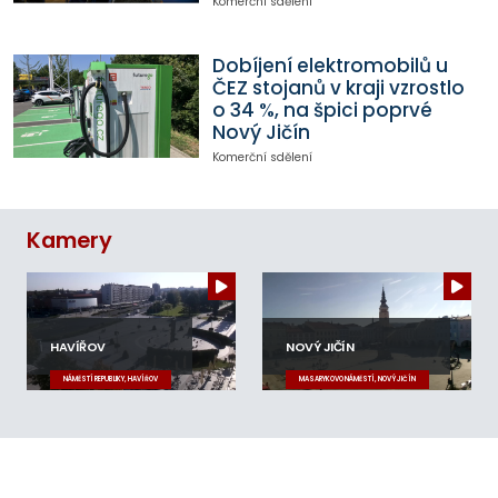
Komerční sdělení
Dobíjení elektromobilů u
ČEZ stojanů v kraji vzrostlo
o 34 %, na špici poprvé
Nový Jičín
Komerční sdělení
Kamery
HAVÍŘOV
NOVÝ JIČÍN
NÁMĚSTÍ REPUBLIKY, HAVÍŘOV
MASARYKOVO NÁMĚSTÍ, NOVÝ JIČÍN