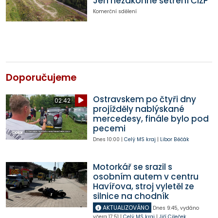
Jen nezákonné šetření ČIŽP
Komerční sdělení
Doporučujeme
Ostravskem po čtyři dny
02:42
projížděly nablýskané
mercedesy, finále bylo pod
pecemi
Dnes
10:00
|
Celý MS kraj
|
Libor Běčák
Motorkář se srazil s
osobním autem v centru
Havířova, stroj vyletěl ze
silnice na chodník
AKTUALIZOVÁNO
Dnes
9:45
,
vydáno
včera
17:51
|
Celý MS kraj
|
Jiří Cileček