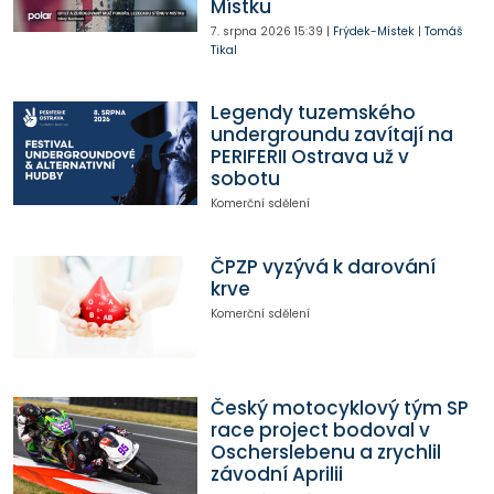
Místku
7. srpna 2026
15:39
|
Frýdek-Místek
|
Tomáš
Tikal
Legendy tuzemského
undergroundu zavítají na
PERIFERII Ostrava už v
sobotu
Komerční sdělení
ČPZP vyzývá k darování
krve
Komerční sdělení
Český motocyklový tým SP
race project bodoval v
Oscherslebenu a zrychlil
závodní Aprilii