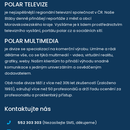
POLAR TELEVIZE
je nejúspěšnější regionální televizní společnost v ČR. Naše
štáby denně přinášejí reportáže z měst a obcí
Moravskoslezského kraje. Vysíláme je k lidem prostřednictvím
televizního vysílání, portálu polar.cz a sociálních sítí.
POLAR MULTIMEDIA
je divize se specializací na komerční výrobu. Umíme a rádi
děláme vše, co se týká multimedií - videa, virtuální realitu,
grafiky, weby. Našim klientům to přináší výhodu snadné
komunikace s jediným univerzálním a osvědčeným
dodavatelem.
Obě naše divize těží z více než 30ti let zkušeností (založeno
1993), sdružují více než 50 profesionálů a drží řadu ocenění za
profesionalitu a proklientský přístup.
Kontaktujte nás
552 303 303
(Nezasílejte SMS, děkujeme)