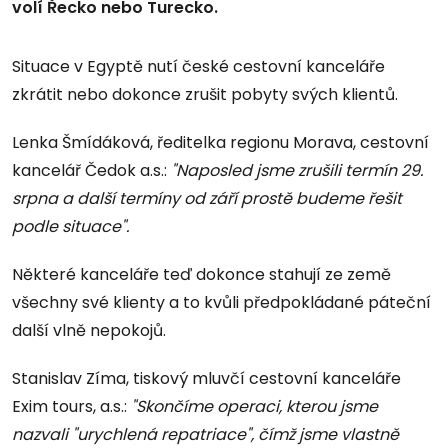
volí Řecko nebo Turecko.
Situace v Egyptě nutí české cestovní kanceláře
zkrátit nebo dokonce zrušit pobyty svých klientů.
Lenka Šmídáková, ředitelka regionu Morava, cestovní
kancelář Čedok a.s.:
"Naposled jsme zrušili termín 29.
srpna a další termíny od září prostě budeme řešit
podle situace".
Některé kanceláře teď dokonce stahují ze země
všechny své klienty a to kvůli předpokládané páteční
další vlně nepokojů.
Stanislav Zíma, tiskový mluvčí cestovní kanceláře
Exim tours, a.s.:
"Skončíme operaci, kterou jsme
nazvali "urychlená repatriace", čímž jsme vlastně