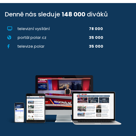
Denně nás sleduje
148 000
diváků
televizní vysílání
78 000
portál polar.cz
35 000
televize.polar
35 000