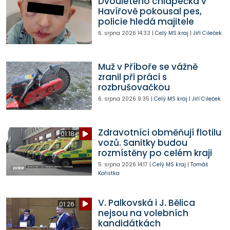
Dvouletého chlapečka v
Havířově pokousal pes,
policie hledá majitele
6. srpna 2026
14:33
|
Celý MS kraj
|
Jiří Cileček
Muž v Příboře se vážně
zranil při práci s
rozbrušovačkou
6. srpna 2026
9:35
|
Celý MS kraj
|
Jiří Cileček
Zdravotníci obměňují flotilu
01:18
vozů. Sanitky budou
rozmístěny po celém kraji
5. srpna 2026
14:17
|
Celý MS kraj
|
Tomáš
Kořistka
V. Palkovská i J. Bělica
01:26
nejsou na volebních
kandidátkách