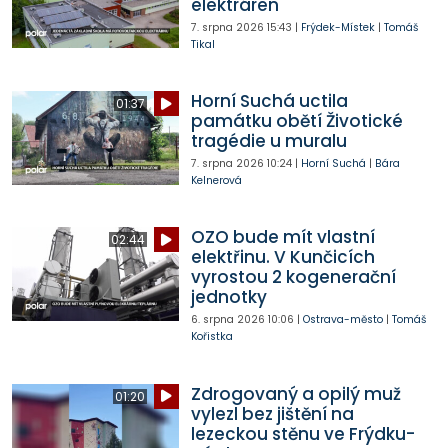
elektráren
7. srpna 2026
15:43
|
Frýdek-Místek
|
Tomáš
Tikal
Horní Suchá uctila
01:37
památku obětí Životické
tragédie u muralu
7. srpna 2026
10:24
|
Horní Suchá
|
Bára
Kelnerová
OZO bude mít vlastní
02:44
elektřinu. V Kunčicích
vyrostou 2 kogenerační
jednotky
6. srpna 2026
10:06
|
Ostrava-město
|
Tomáš
Kořistka
Zdrogovaný a opilý muž
01:20
vylezl bez jištění na
lezeckou stěnu ve Frýdku-