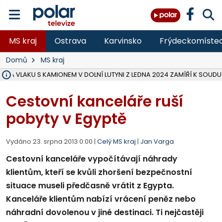
MS kraj
Ostrava
Karvinsko
Frýdeckomíste
Domů
MS kraj
ŽKA VLAKU S KAMIONEM V DOLNÍ LUTYNI Z LEDNA 2024 ZAMÍŘÍ K SOUDU
STÁTNÍ ZÁSTUPCE PODAL ŽALOBU NA DVA LIDI A FIRMU Z OHROŽENÍ 
NA SLEZSKÉ HARTĚ PŘIBYLO SINIC, VODA MÁ HORŠÍ KVALITU, HYGIENI
NA BÍLOVECKÝCH NOVÝCH DVORECH SE PO 84 LETECH ROZTOČILY L
KARVINSKÉ MOŘE ZÍSKÁ NOVÉ GASTRO ZÁZEMÍ S VYHLÍDKOVOU TER
REKONSTRUKCE MATEŘSKÉ ŠKOLY V CHLEBIČOVĚ MÍŘÍ DO FINÁLE, VÍ
CYKLISTU (74) SRAZIL V BRUNTÁLU KAMION, JE V OHROŽENÍ ŽIVOTA,
POLICIE HLEDÁ PŘÍPADNÉ SVĚDKY, KTEŘÍ POMŮŽOU OBJASNIT PRŮ
MS KRAJ DOKONČIL OPRAVU SILNICE MEZI VRBNEM A HEŘMANOVICEM
SMVAK NABÍZÍ V DOBĚ SUCHA VODU OBCÍM A FIRMÁM, CISTERNY JE
F-M POKRAČUJE V INSTALACI FOTOVOLTAICKÝCH ELEKTRÁREN, REP
SENIOR AKADEMIE V OPAVĚ ZAHÁJILA DALŠÍ BĚH, REPORTÁŽ NA POL
PLANETÁRIUM V OSTRAVĚ CHYSTÁ POZOROVÁNÍ ČÁSTEČNÉHO ZATMĚ
OPRAVA ULIC V HAVÍŘOVĚ UKONČÍ NELEGÁLNÍ PARKOVÁNÍ VE VNI
V HAVÍŘOVĚ SE TĚŽCE ZRANIL MOTORKÁŘ PO SRÁŽCE S AUTEM, INF
Cestovní kanceláře ruší
pobyty v Egyptě
Vydáno 23. srpna 2013 0:00 |
Celý MS kraj
|
Jan Varga
Cestovní kanceláře vypočítávají náhrady
klientům, kteří se kvůli zhoršení bezpečnostní
situace museli předčasně vrátit z Egypta.
Kanceláře klientům nabízí vrácení peněz nebo
náhradní dovolenou v jiné destinaci. Ti nejčastěji