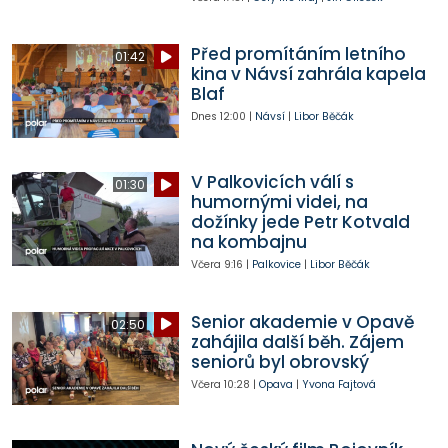
Před promítáním letního
01:42
kina v Návsí zahrála kapela
Blaf
Dnes
12:00
|
Návsí
|
Libor Běčák
V Palkovicích válí s
01:30
humornými videi, na
dožínky jede Petr Kotvald
na kombajnu
Včera
9:16
|
Palkovice
|
Libor Běčák
Senior akademie v Opavě
02:50
zahájila další běh. Zájem
seniorů byl obrovský
Včera
10:28
|
Opava
|
Yvona Fajtová