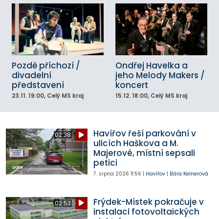
Pozdě příchozí /
Ondřej Havelka a
divadelní
jeho Melody Makers /
představení
koncert
23.11.
19:00
, Celý MS kraj
15.12.
18:00
, Celý MS kraj
Havířov řeší parkování v
02:38
ulicích Haškova a M.
Majerové, místní sepsali
petici
7. srpna 2026
11:56
|
Havířov
|
Bára Kelnerová
Frýdek-Místek pokračuje v
02:53
instalaci fotovoltaických