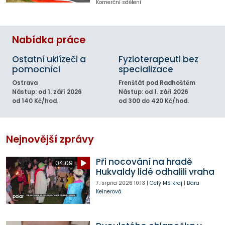
Komerční sdělení
Nabídka práce
Ostatní uklízeči a
Fyzioterapeuti bez
pomocníci
specializace
Ostrava
Frenštát pod Radhoštěm
Nástup: od 1. září 2026
Nástup: od 1. září 2026
od 140 Kč/hod.
od 300 do 420 Kč/hod.
Nejnovější zprávy
Při nocování na hradě
04:09
Hukvaldy lidé odhalili vraha
7. srpna 2026
10:13
|
Celý MS kraj
|
Bára
Kelnerová