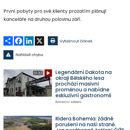
První pobyty pro své klienty prozatím plánují
kanceláře na druhou polovinu září.
Sdílet
Facebook
LinkedIn
X
Vytisknout článek
Nahlásit chybu
Legendární Dakota na
01:32
okraji Bělského lesa
prochází masivní
proměnou a nabídne
exkluzivní gastronomii
Komerční sdělení
Ridera Bohemia: žádné
porušení na naší straně.