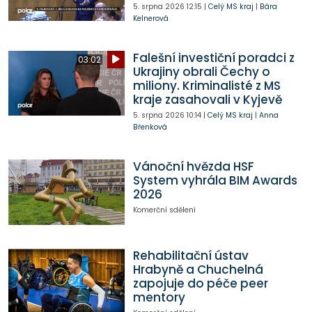
5. srpna 2026
12:15
|
Celý MS kraj
|
Bára
Kelnerová
Falešní investiční poradci z
03:02
Ukrajiny obrali Čechy o
miliony. Kriminalisté z MS
kraje zasahovali v Kyjevě
5. srpna 2026
10:14
|
Celý MS kraj
|
Anna
Břenková
Vánoční hvězda HSF
System vyhrála BIM Awards
2026
Komerční sdělení
Rehabilitační ústav
Hrabyně a Chuchelná
zapojuje do péče peer
mentory