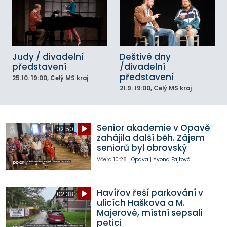
Judy / divadelní
Deštivé dny
představení
/divadelní
představení
25.10.
19:00
, Celý MS kraj
21.9.
19:00
, Celý MS kraj
Senior akademie v Opavě
02:50
zahájila další běh. Zájem
seniorů byl obrovský
Včera
10:28
|
Opava
|
Yvona Fajtová
Havířov řeší parkování v
02:38
ulicích Haškova a M.
Majerové, místní sepsali
petici