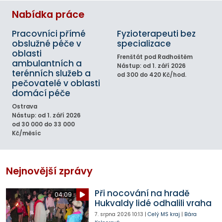
Nabídka práce
Pracovníci přímé
Fyzioterapeuti bez
obslužné péče v
specializace
oblasti
Frenštát pod Radhoštěm
ambulantních a
Nástup: od 1. září 2026
terénních služeb a
od 300 do 420 Kč/hod.
pečovatelé v oblasti
domácí péče
Ostrava
Nástup: od 1. září 2026
od 30 000 do 33 000
Kč/měsíc
Nejnovější zprávy
Při nocování na hradě
04:09
Hukvaldy lidé odhalili vraha
7. srpna 2026
10:13
|
Celý MS kraj
|
Bára