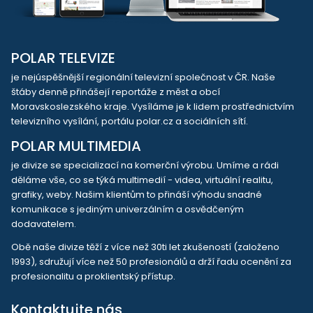
POLAR TELEVIZE
je nejúspěšnější regionální televizní společnost v ČR. Naše
štáby denně přinášejí reportáže z měst a obcí
Moravskoslezského kraje. Vysíláme je k lidem prostřednictvím
televizního vysílání, portálu polar.cz a sociálních sítí.
POLAR MULTIMEDIA
je divize se specializací na komerční výrobu. Umíme a rádi
děláme vše, co se týká multimedií - videa, virtuální realitu,
grafiky, weby. Našim klientům to přináší výhodu snadné
komunikace s jediným univerzálním a osvědčeným
dodavatelem.
Obě naše divize těží z více než 30ti let zkušeností (založeno
1993), sdružují více než 50 profesionálů a drží řadu ocenění za
profesionalitu a proklientský přístup.
Kontaktujte nás