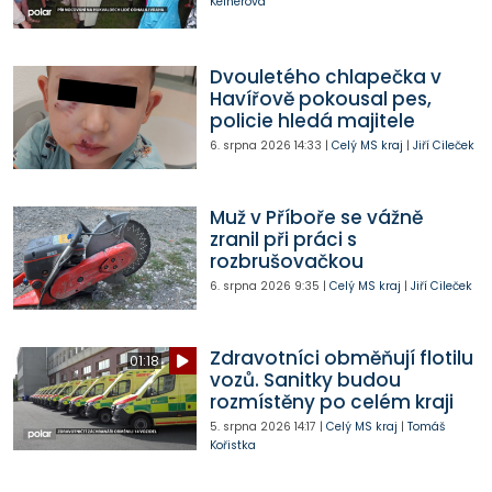
Kelnerová
Dvouletého chlapečka v
Havířově pokousal pes,
policie hledá majitele
6. srpna 2026
14:33
|
Celý MS kraj
|
Jiří Cileček
Muž v Příboře se vážně
zranil při práci s
rozbrušovačkou
6. srpna 2026
9:35
|
Celý MS kraj
|
Jiří Cileček
Zdravotníci obměňují flotilu
01:18
vozů. Sanitky budou
rozmístěny po celém kraji
5. srpna 2026
14:17
|
Celý MS kraj
|
Tomáš
Kořistka