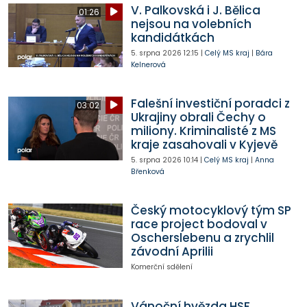
V. Palkovská i J. Bělica
01:26
nejsou na volebních
kandidátkách
5. srpna 2026
12:15
|
Celý MS kraj
|
Bára
Kelnerová
Falešní investiční poradci z
03:02
Ukrajiny obrali Čechy o
miliony. Kriminalisté z MS
kraje zasahovali v Kyjevě
5. srpna 2026
10:14
|
Celý MS kraj
|
Anna
Břenková
Český motocyklový tým SP
race project bodoval v
Oscherslebenu a zrychlil
závodní Aprilii
Komerční sdělení
Vánoční hvězda HSF