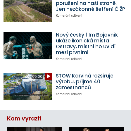
porušení na naší straně.
Jen nezákonné šetření ČIŽP
Komerční sdělení
Nový český film Bojovník
ukáže ikonická místa
Ostravy, místní ho uvidí
mezi prvními
Komerční sdělení
STOW Karviná rozšiřuje
05:00
výrobu, přijme 40
zaměstnanců
Komerční sdělení
Kam vyrazit