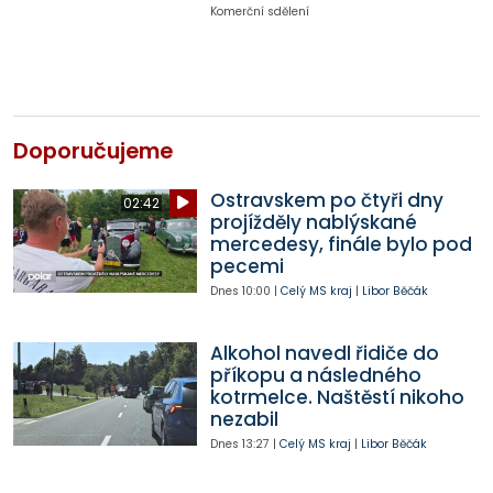
Komerční sdělení
Doporučujeme
Ostravskem po čtyři dny
02:42
projížděly nablýskané
mercedesy, finále bylo pod
pecemi
Dnes
10:00
|
Celý MS kraj
|
Libor Běčák
Alkohol navedl řidiče do
příkopu a následného
kotrmelce. Naštěstí nikoho
nezabil
Dnes
13:27
|
Celý MS kraj
|
Libor Běčák