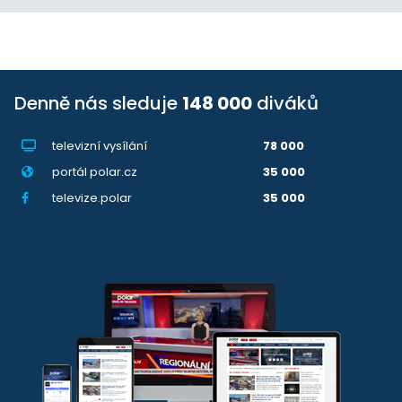
Denně nás sleduje
148 000
diváků
televizní vysílání
78 000
portál polar.cz
35 000
televize.polar
35 000