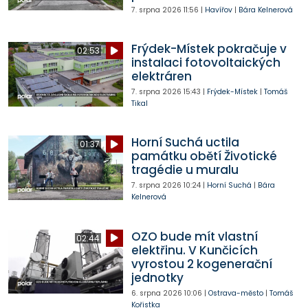
7. srpna 2026
11:56
|
Havířov
|
Bára Kelnerová
Frýdek-Místek pokračuje v
02:53
instalaci fotovoltaických
elektráren
7. srpna 2026
15:43
|
Frýdek-Místek
|
Tomáš
Tikal
Horní Suchá uctila
01:37
památku obětí Životické
tragédie u muralu
7. srpna 2026
10:24
|
Horní Suchá
|
Bára
Kelnerová
OZO bude mít vlastní
02:44
elektřinu. V Kunčicích
vyrostou 2 kogenerační
jednotky
6. srpna 2026
10:06
|
Ostrava-město
|
Tomáš
Kořistka