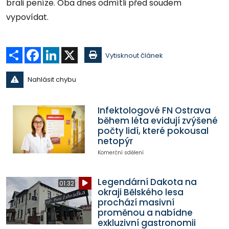
brali peníze. Oba dnes odmítli před soudem
vypovídat.
Sdílet
Facebook
LinkedIn
X
Vytisknout článek
Nahlásit chybu
Infektologové FN Ostrava
během léta evidují zvýšené
počty lidí, které pokousal
netopýr
Komerční sdělení
Legendární Dakota na
01:32
okraji Bělského lesa
prochází masivní
proměnou a nabídne
exkluzivní gastronomii