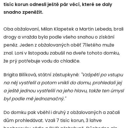
tisíc korun odnesli ještě pár věcí, které se daly
snadno zpeněžit.
Oba obžalovaní, Milan Klapetek a Martin Lebeda, brali
drogy a vražda byla podle všeho snahou o získání
peněz. Jeden z obžalovaných oběť 71letého muže
znal. Loni v listopadu zabušil na dveře tohoto domku,
že prý potřebuje vodu do chladiče.
Brigita Bilíková, státní zástupkyně:
"Vzápětí po vstupu
na něj vystřelil a potom vnikli do domu, prohledali jej
a ještě jednou vystřelili na jeho hlavu, takže ten úmysl
byl podle mě jednoznačný."
Do domku pak vběhl i druhý z obžalovaných a začali
dům prohledávat. Vzali 7 tisíc korun, 3 lahve