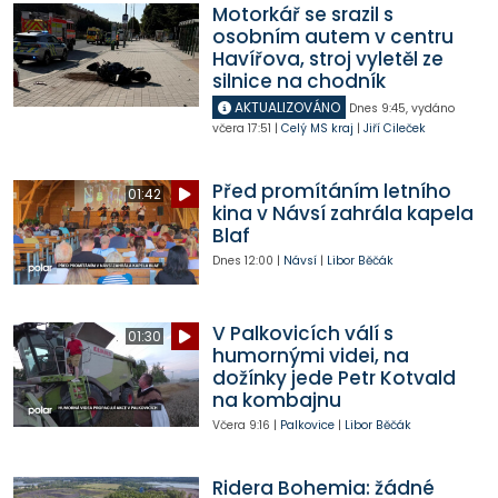
Motorkář se srazil s
osobním autem v centru
Havířova, stroj vyletěl ze
silnice na chodník
AKTUALIZOVÁNO
Dnes
9:45
,
vydáno
včera
17:51
|
Celý MS kraj
|
Jiří Cileček
Před promítáním letního
01:42
kina v Návsí zahrála kapela
Blaf
Dnes
12:00
|
Návsí
|
Libor Běčák
V Palkovicích válí s
01:30
humornými videi, na
dožínky jede Petr Kotvald
na kombajnu
Včera
9:16
|
Palkovice
|
Libor Běčák
Ridera Bohemia: žádné