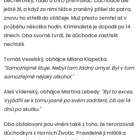
becherovky, rádio a DVD přehrávač. Důchodce ale
ještě žil, a když za nimi těžce zraněný přišel do patra,
znovu ho střelili do obličeje. Muž přesto zemřel až v
průběhu několika hodin. Kriminalisté je dopadli po 14
dnech. Oba svorně tvrdí, že důchodce zastřelit
nechtěli.
Tomáš Veselský, obhájce Milana Klapetka:
"Samozřejmě lituje. Nebyl tam žádný úmysl. Byl v tom
samozřejmě nějaký alkohol."
Aleš Vídenský, obhájce Martina Lebedy:
"Byl to exces.
Vyjádřil se k tomu jasně po svém zadržení, čili asi 14
dnů po skutku."
Oba obžalovaní jsou viněni také z toho, že terorizovali
důchodkyni z Horních Životic. Pravidelně ji mlátili a