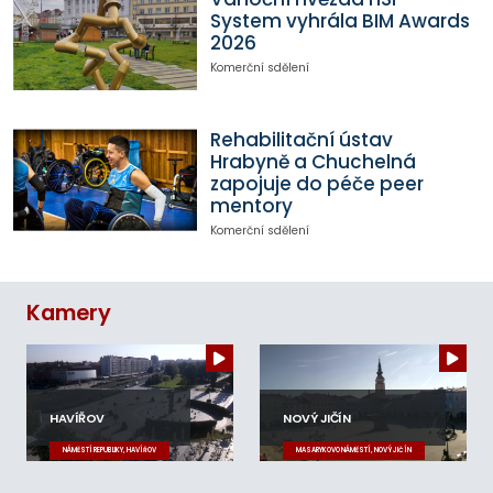
System vyhrála BIM Awards
2026
Komerční sdělení
Rehabilitační ústav
Hrabyně a Chuchelná
zapojuje do péče peer
mentory
Komerční sdělení
Kamery
HAVÍŘOV
NOVÝ JIČÍN
NÁMĚSTÍ REPUBLIKY, HAVÍŘOV
MASARYKOVO NÁMĚSTÍ, NOVÝ JIČÍN