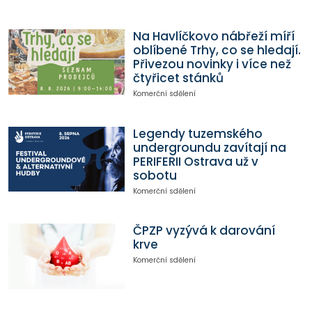
Na Havlíčkovo nábřeží míří
oblíbené Trhy, co se hledají.
Přivezou novinky i více než
čtyřicet stánků
Komerční sdělení
Legendy tuzemského
undergroundu zavítají na
PERIFERII Ostrava už v
sobotu
Komerční sdělení
ČPZP vyzývá k darování
krve
Komerční sdělení