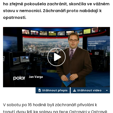
ho zřejmě pokoušela zachránit, skončila ve vážném
stavu v nemocnici. Záchranáři proto nabádají k
opatrnosti.
Přehrát
video
Stáhnout přepis
Stáhnout video
V sobotu po 16 hodině byli záchranáři přivoláni k
tonutí dvou lidí ke splavu na řece Ostravici v Ostravě