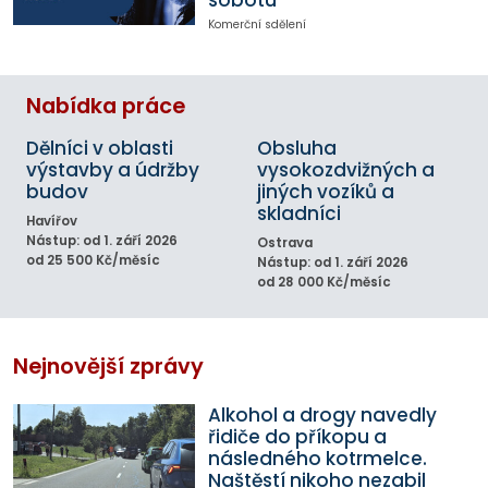
Komerční sdělení
Nabídka práce
Dělníci v oblasti
Obsluha
výstavby a údržby
vysokozdvižných a
budov
jiných vozíků a
skladníci
Havířov
Nástup: od 1. září 2026
Ostrava
od 25 500 Kč/měsíc
Nástup: od 1. září 2026
od 28 000 Kč/měsíc
Nejnovější zprávy
Alkohol a drogy navedly
řidiče do příkopu a
následného kotrmelce.
Naštěstí nikoho nezabil