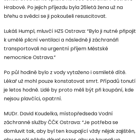
Hrabové. Po jejich příjezdu byla 26letá žena už na
břehu a svědci se ji pokoušeli resuscitovat.
Lukáš Humpl, mluvčí HZS Ostrava: “Bylo ji nutné připojit
k umělé plicní ventilaci a následně ji záchranáři
transportovali na urgentní příjem Městské
nemocnice Ostrava.”
Po půl hodině bylo z vody vytaženo i osmileté dítě.
Lékař už mohl pouze konstatovat smrt. Případů tonutí
je letos hodně. Lidé by proto měli být při koupání, kde
nejsou plavčíci, opatrní.
MUDr. David Koudelka, místopředseda Vodní
záchranné služby ČČK Ostrava: “Je potřeba se
domluvit tak, aby byl ten koupající vždy nějak zajištěn,
aby na něj někdo dával pozor, aby se koupali ve