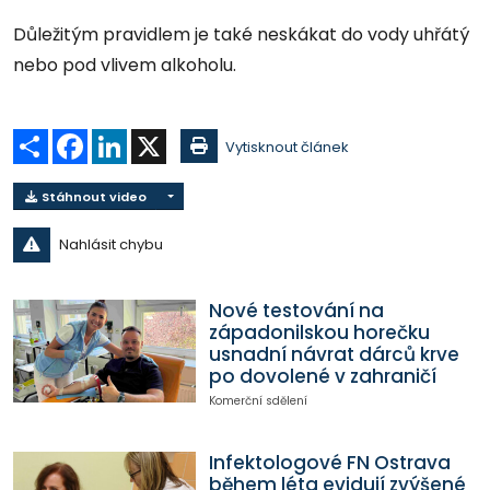
Důležitým pravidlem je také neskákat do vody uhřátý
nebo pod vlivem alkoholu.
Sdílet
Facebook
LinkedIn
X
Vytisknout článek
Stáhnout video
Nahlásit chybu
Nové testování na
západonilskou horečku
usnadní návrat dárců krve
po dovolené v zahraničí
Komerční sdělení
Infektologové FN Ostrava
během léta evidují zvýšené