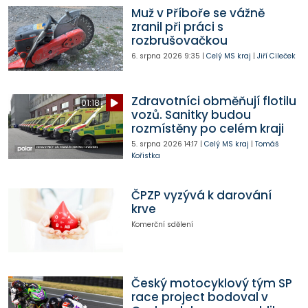
Muž v Příboře se vážně
zranil při práci s
rozbrušovačkou
6. srpna 2026
9:35
|
Celý MS kraj
|
Jiří Cileček
Zdravotníci obměňují flotilu
01:18
vozů. Sanitky budou
rozmístěny po celém kraji
5. srpna 2026
14:17
|
Celý MS kraj
|
Tomáš
Kořistka
ČPZP vyzývá k darování
krve
Komerční sdělení
Český motocyklový tým SP
race project bodoval v