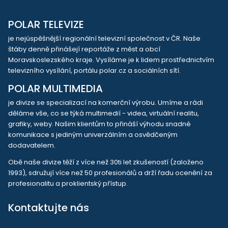
POLAR TELEVIZE
je nejúspěšnější regionální televizní společnost v ČR. Naše
štáby denně přinášejí reportáže z měst a obcí
Moravskoslezského kraje. Vysíláme je k lidem prostřednictvím
televizního vysílání, portálu polar.cz a sociálních sítí.
POLAR MULTIMEDIA
je divize se specializací na komerční výrobu. Umíme a rádi
děláme vše, co se týká multimedií - videa, virtuální realitu,
grafiky, weby. Našim klientům to přináší výhodu snadné
komunikace s jediným univerzálním a osvědčeným
dodavatelem.
Obě naše divize těží z více než 30ti let zkušeností (založeno
1993), sdružují více než 50 profesionálů a drží řadu ocenění za
profesionalitu a proklientský přístup.
Kontaktujte nás