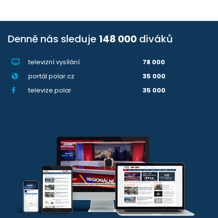
Denně nás sleduje
148 000
diváků
televizní vysílání
78 000
portál polar.cz
35 000
televize.polar
35 000