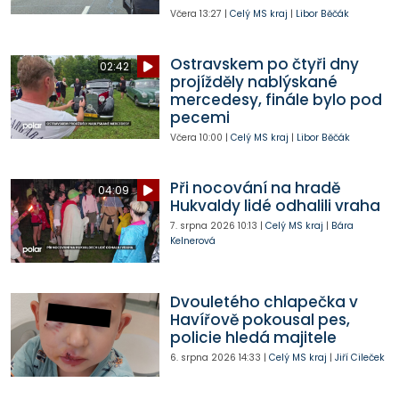
Včera
13:27
|
Celý MS kraj
|
Libor Běčák
Ostravskem po čtyři dny
02:42
projížděly nablýskané
mercedesy, finále bylo pod
pecemi
Včera
10:00
|
Celý MS kraj
|
Libor Běčák
Při nocování na hradě
04:09
Hukvaldy lidé odhalili vraha
7. srpna 2026
10:13
|
Celý MS kraj
|
Bára
Kelnerová
Dvouletého chlapečka v
Havířově pokousal pes,
policie hledá majitele
6. srpna 2026
14:33
|
Celý MS kraj
|
Jiří Cileček