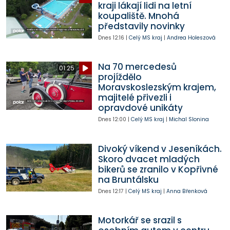
kraji lákají lidi na letní
koupaliště. Mnohá
představily novinky
Dnes
12:16
|
Celý MS kraj
|
Andrea Holeszová
Na 70 mercedesů
01:25
projíždělo
Moravskoslezským krajem,
majitelé přivezli i
opravdové unikáty
Dnes
12:00
|
Celý MS kraj
|
Michal Slonina
Divoký víkend v Jeseníkách.
Skoro dvacet mladých
bikerů se zranilo v Kopřivné
na Bruntálsku
Dnes
12:17
|
Celý MS kraj
|
Anna Břenková
Motorkář se srazil s