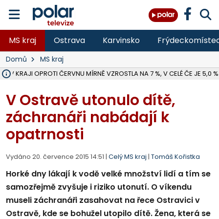
MS kraj
Ostrava
Karvinsko
Frýdeckomíste
Domů
MS kraj
 V KRAJI OPROTI ČERVNU MÍRNĚ VZROSTLA NA 7 %, V CELÉ ČE JE 5,0 %
MOTORKÁŘ VE F-M BĚHEM PŘEDJÍŽDĚNÍ SRAZIL CHODCE A ZEMŘEL, 
HYGIENICI KONTROLUJÍ V MSK LETNÍ TÁBORY, ZDRAVOTNÍ SITUACE J
NA BÍLOVECKÝCH NOVÝCH DVORECH SE PO 84 LETECH ROZTOČILY L
KARVINSKÉ MOŘE ZÍSKÁ NOVÉ GASTRO ZÁZEMÍ S VYHLÍDKOVOU TER
ZÁCHRANÁŘI ZASAHOVALI O VÍKENDU U DEVÍTI ZRANĚNÝCH BIKERŮ 
KRAJSKÝ SOUD V OSTRAVĚ ŘEŠÍ GANG, KTERÝ OBCHODOVAL S ČE
BORŮVKOVÝ FESTIVAL V ÚVALNĚ ZASKOČIL VELKÝ ZÁJEM NÁVŠTĚVNÍ
MS KRAJ DOKONČIL OPRAVU SILNICE MEZI VRBNEM A HEŘMANOVICEM
ŘSD V RÁMCI UZAVÍRKY SILNICE PŘES MĚSTO ALBRECHTICE OPRAVÍ I M
V BÍLOVCI BOURAL POPELÁŘSKÝ VŮZ PŘI COUVÁNÍ DO SLOUPU, MU
PLANETÁRIUM V OSTRAVĚ CHYSTÁ POZOROVÁNÍ ČÁSTEČNÉHO ZATMĚ
OPRAVA ULIC V HAVÍŘOVĚ UKONČÍ NELEGÁLNÍ PARKOVÁNÍ VE VNI
FC BANÍK OSTRAVA PROHRÁL V HRADCI KRÁLOVÉ 1:2, OD 43. MINUTY 
ÚŘADY PRÁCE V MSK EVIDOVALY V ČERVENCI 54 949 LIDÍ BEZ PR
V Ostravě utonulo dítě,
záchranáři nabádají k
opatrnosti
Vydáno 20. července 2015 14:51 |
Celý MS kraj
|
Tomáš Kořistka
Horké dny lákají k vodě velké množství lidí a tím se
samozřejmě zvyšuje i riziko utonutí. O víkendu
museli záchranáři zasahovat na řece Ostravici v
Ostravě, kde se bohužel utopilo dítě. Žena, která se