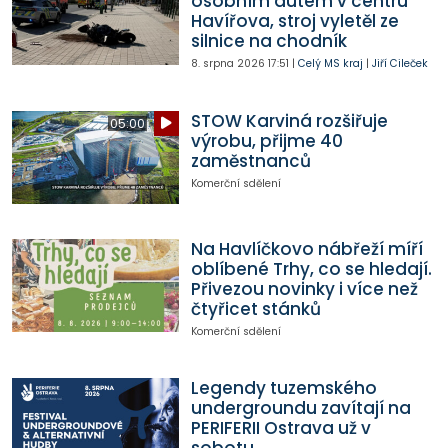
osobním autem v centru
Havířova, stroj vyletěl ze
silnice na chodník
8. srpna 2026
17:51
|
Celý MS kraj
|
Jiří Cileček
STOW Karviná rozšiřuje
05:00
výrobu, přijme 40
zaměstnanců
Komerční sdělení
Na Havlíčkovo nábřeží míří
oblíbené Trhy, co se hledají.
Přivezou novinky i více než
čtyřicet stánků
Komerční sdělení
Legendy tuzemského
undergroundu zavítají na
PERIFERII Ostrava už v
sobotu