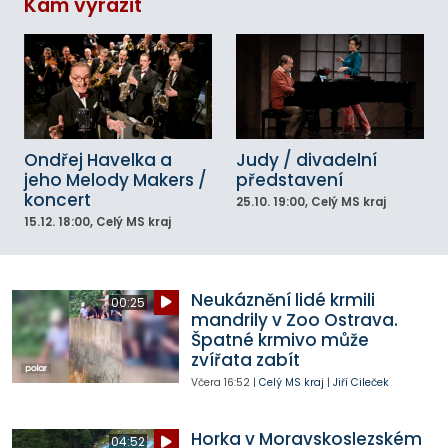
Kam vyrazit
Ondřej Havelka a
Judy / divadelní
jeho Melody Makers /
představení
koncert
25.10.
19:00
, Celý MS kraj
15.12.
18:00
, Celý MS kraj
Neukáznění lidé krmili
00:25
mandrily v Zoo Ostrava.
Špatné krmivo může
zvířata zabít
Včera
16:52
|
Celý MS kraj
|
Jiří Cileček
Horka v Moravskoslezském
04:52