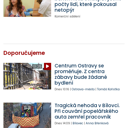
počty lidí, které pokousal
netopýr
Komerční sdělení
Doporučujeme
Centrum Ostravy se
01:25
proměňuje. Z centra
zábavy bude žádané
bydlení
Dnes
10:16
|
Ostrava-město
|
Tomáš Kořistka
Tragická nehoda v Bílovci.
Při couvání popelářského
auta zemřel pracovník
Dnes
14:09
|
Bílovec
|
Anna Břenková