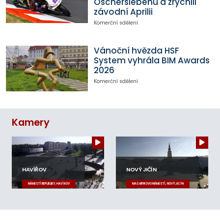
Oscherslebenu a zrychlil
závodní Aprilii
Komerční sdělení
Vánoční hvězda HSF
System vyhrála BIM Awards
2026
Komerční sdělení
Kamery
HAVÍŘOV
NOVÝ JIČÍN
NÁMĚSTÍ REPUBLIKY, HAVÍŘOV
MASARYKOVO NÁMĚSTÍ, NOVÝ JIČÍN