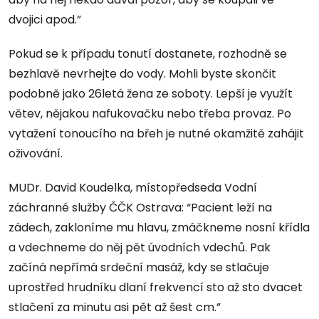
dvojici apod.”
Pokud se k případu tonutí dostanete, rozhodně se
bezhlavě nevrhejte do vody. Mohli byste skončit
podobně jako 26letá žena ze soboty. Lepší je využít
větev, nějakou nafukovačku nebo třeba provaz. Po
vytažení tonoucího na břeh je nutné okamžitě zahájit
oživování.
MUDr. David Koudelka, místopředseda Vodní
záchranné služby ČČK Ostrava: “Pacient leží na
zádech, zakloníme mu hlavu, zmáčkneme nosní křídla
a vdechneme do něj pět úvodních vdechů. Pak
začíná nepřímá srdeční masáž, kdy se stlačuje
uprostřed hrudníku dlaní frekvencí sto až sto dvacet
stlačení za minutu asi pět až šest cm.”