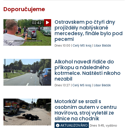
Doporučujeme
Ostravskem po čtyři dny
02:42
projížděly nablýskané
mercedesy, finále bylo pod
pecemi
Dnes
10:00
|
Celý MS kraj
|
Libor Běčák
Alkohol navedl řidiče do
příkopu a následného
kotrmelce. Naštěstí nikoho
nezabil
Dnes
13:27
|
Celý MS kraj
|
Libor Běčák
Motorkář se srazil s
osobním autem v centru
Havířova, stroj vyletěl ze
silnice na chodník
AKTUALIZOVÁNO
Dnes
9:45
,
vydáno