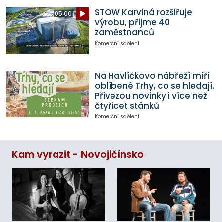
STOW Karviná rozšiřuje
05:00
výrobu, přijme 40
zaměstnanců
Komerční sdělení
Na Havlíčkovo nábřeží míří
oblíbené Trhy, co se hledají.
Přivezou novinky i více než
čtyřicet stánků
Komerční sdělení
Kam vyrazit - Novojičínsko