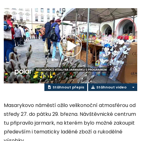
Přehrát
video
Stáhnout přepis
Stáhnout video
Masarykovo náměstí ožilo velikonoční atmosférou od
středy 27. do pátku 29. března. Návštěvnické centrum
tu připravilo jarmark, na kterém bylo možné zakoupit
především i tematicky laděné zboží a rukodělné
výrobky.