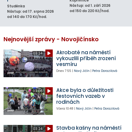
Kopřivnice
Nástup: od 1. září 2026
Studénka
od 150 do 220 Kč/hod.
Nástup: od 17. srpna 2026
od 140 do 170 Kč/hod.
Nejnovější zprávy - Novojičínsko
Akrobaté na náměstí
03:24
vykouzlili příběh zrození
vesmíru
Dnes
7:55
|
Nový Jičín
|
Petra Dorazilová
Akce byla o důležitosti
03:06
festovních vazeb v
rodinách
Včera
10:48
|
Nový Jičín
|
Petra Dorazilová
Stavba kašny na náměstí
03:24