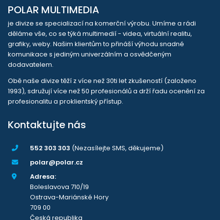
POLAR MULTIMEDIA
je divize se specializací na komerční výrobu. Umíme a rádi
děláme vše, co se týká multimedií - videa, virtuální realitu,
grafiky, weby. Našim klientům to přináší výhodu snadné
komunikace s jediným univerzálním a osvědčeným
dodavatelem.
Obě naše divize těží z více než 30ti let zkušeností (založeno
1993), sdružují více než 50 profesionálů a drží řadu ocenění za
profesionalitu a proklientský přístup.
Kontaktujte nás
552 303 303
(Nezasílejte SMS, děkujeme)
polar@polar.cz
Adresa:
Boleslavova 710/19
Ostrava-Mariánské Hory
709 00
Česká republika