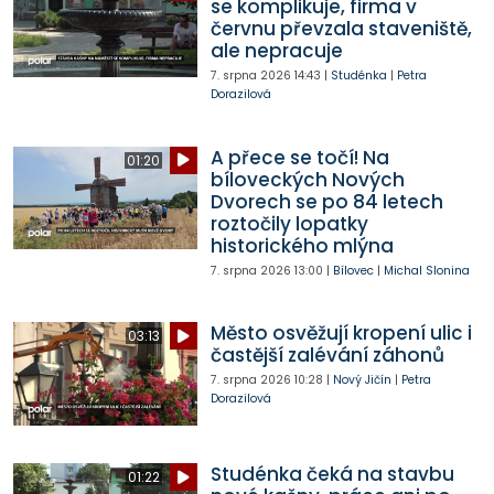
se komplikuje, firma v
červnu převzala staveniště,
ale nepracuje
7. srpna 2026
14:43
|
Studénka
|
Petra
Dorazilová
A přece se točí! Na
01:20
bíloveckých Nových
Dvorech se po 84 letech
roztočily lopatky
historického mlýna
7. srpna 2026
13:00
|
Bílovec
|
Michal Slonina
Město osvěžují kropení ulic i
03:13
častější zalévání záhonů
7. srpna 2026
10:28
|
Nový Jičín
|
Petra
Dorazilová
Studénka čeká na stavbu
01:22