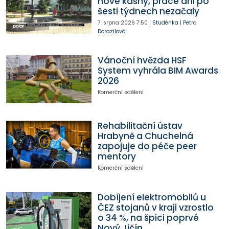
nové kašny, práce ani po
šesti týdnech nezačaly
7. srpna 2026
7:50
|
Studénka
|
Petra
Dorazilová
Vánoční hvězda HSF
System vyhrála BIM Awards
2026
Komerční sdělení
Rehabilitační ústav
Hrabyně a Chuchelná
zapojuje do péče peer
mentory
Komerční sdělení
Dobíjení elektromobilů u
ČEZ stojanů v kraji vzrostlo
o 34 %, na špici poprvé
Nový Jičín