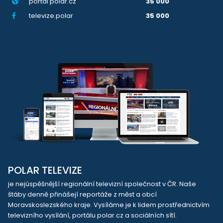
portál polar.cz
35 000
televize.polar
35 000
POLAR TELEVIZE
je nejúspěšnější regionální televizní společnost v ČR. Naše
štáby denně přinášejí reportáže z měst a obcí
Moravskoslezského kraje. Vysíláme je k lidem prostřednictvím
televizního vysílání, portálu polar.cz a sociálních sítí.