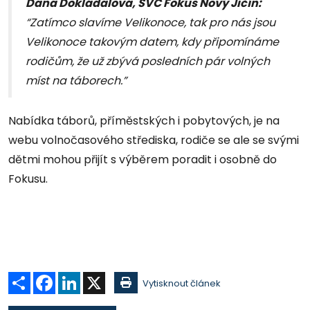
Dana Dokládalová, SVČ Fokus Nový Jičín:
“Zatímco slavíme Velikonoce, tak pro nás jsou
Velikonoce takovým datem, kdy připomínáme
rodičům, že už zbývá posledních pár volných
míst na táborech.”
Nabídka táborů, příměstských i pobytových, je na
webu volnočasového střediska, rodiče se ale se svými
dětmi mohou přijít s výběrem poradit i osobně do
Fokusu.
Sdílet
Facebook
LinkedIn
X
Vytisknout článek