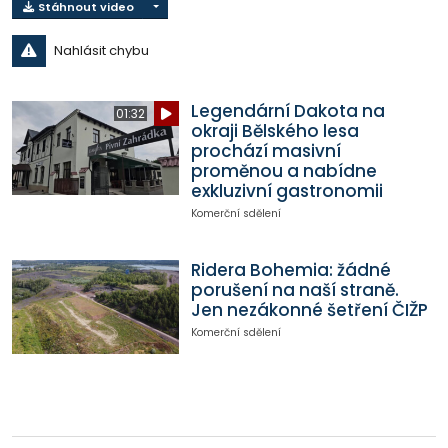
Stáhnout video
Nahlásit chybu
Legendární Dakota na
01:32
okraji Bělského lesa
prochází masivní
proměnou a nabídne
exkluzivní gastronomii
Komerční sdělení
Ridera Bohemia: žádné
porušení na naší straně.
Jen nezákonné šetření ČIŽP
Komerční sdělení