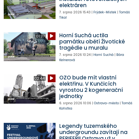
elektráren
7. srpna 2026
15:43
|
Frýdek-Místek
|
Tomáš
Tikal
Horní Suchá uctila
01:37
památku obětí Životické
tragédie u muralu
7. srpna 2026
10:24
|
Horní Suchá
|
Bára
Kelnerová
OZO bude mít vlastní
02:44
elektřinu. V Kunčicích
vyrostou 2 kogenerační
jednotky
6. srpna 2026
10:06
|
Ostrava-město
|
Tomáš
Kořistka
Legendy tuzemského
undergroundu zavítají na
PERIFERII Ostrava už v