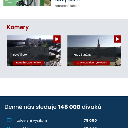
Komerční sdělení
Kamery
HAVÍŘOV
NOVÝ JIČÍN
NÁMĚSTÍ REPUBLIKY, HAVÍŘOV
MASARYKOVO NÁMĚSTÍ, NOVÝ JIČÍN
Denně nás sleduje
148 000
diváků
televizní vysílání
78 000