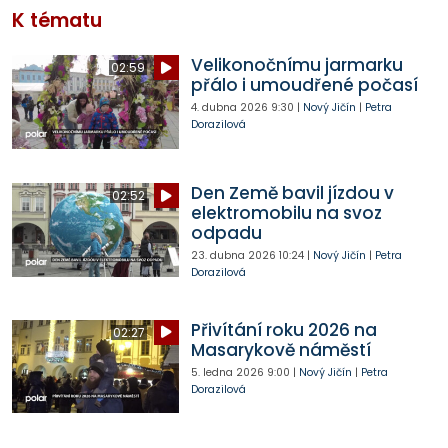
K tématu
Velikonočnímu jarmarku
02:59
přálo i umoudřené počasí
4. dubna 2026
9:30
|
Nový Jičín
|
Petra
Dorazilová
Den Země bavil jízdou v
02:52
elektromobilu na svoz
odpadu
23. dubna 2026
10:24
|
Nový Jičín
|
Petra
Dorazilová
Přivítání roku 2026 na
02:27
Masarykově náměstí
5. ledna 2026
9:00
|
Nový Jičín
|
Petra
Dorazilová