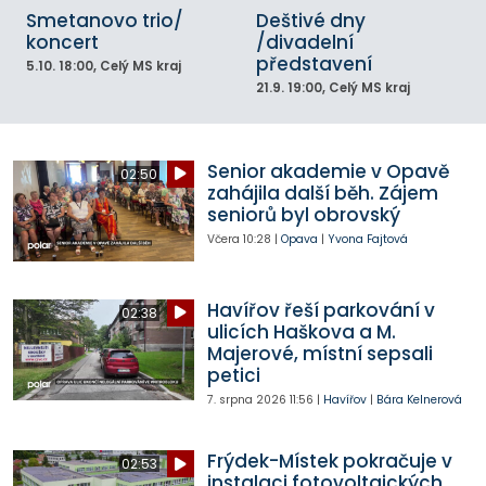
Smetanovo trio/
Deštivé dny
koncert
/divadelní
představení
5.10.
18:00
, Celý MS kraj
21.9.
19:00
, Celý MS kraj
Senior akademie v Opavě
02:50
zahájila další běh. Zájem
seniorů byl obrovský
Včera
10:28
|
Opava
|
Yvona Fajtová
Havířov řeší parkování v
02:38
ulicích Haškova a M.
Majerové, místní sepsali
petici
7. srpna 2026
11:56
|
Havířov
|
Bára Kelnerová
Frýdek-Místek pokračuje v
02:53
instalaci fotovoltaických