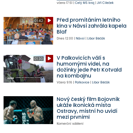
včera
17:51
|
Celý MS kraj
|
Jiří Cileček
Před promítáním letního
01:42
kina v Návsí zahrála kapela
Blaf
Dnes
12:00
|
Návsí
|
Libor Běčák
V Palkovicích válí s
01:30
humornými videi, na
dožínky jede Petr Kotvald
na kombajnu
Včera
9:16
|
Palkovice
|
Libor Běčák
Nový český film Bojovník
ukáže ikonická místa
Ostravy, místní ho uvidí
mezi prvními
Komerční sdělení