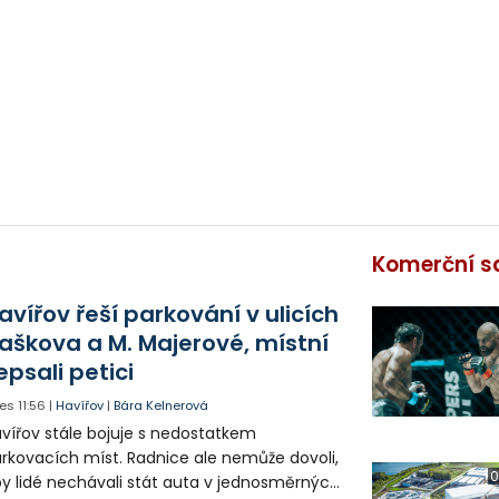
Komerční s
avířov řeší parkování v ulicích
aškova a M. Majerové, místní
epsali petici
es
11:56
|
Havířov
|
Bára Kelnerová
vířov stále bojuje s nedostatkem
rkovacích míst. Radnice ale nemůže dovoli,
0
y lidé nechávali stát auta v jednosměrných