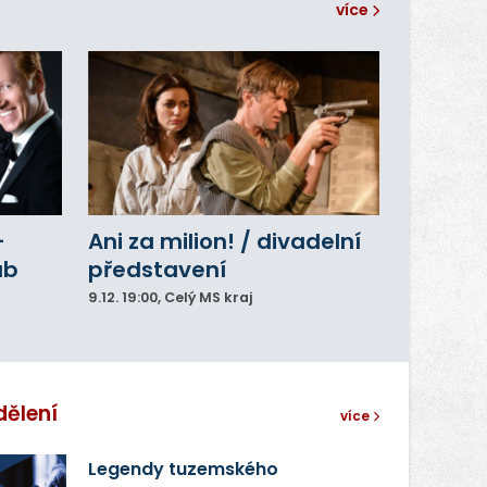
více
–
Ani za milion! / divadelní
ub
představení
9.12.
19:00
, Celý MS kraj
dělení
více
Legendy tuzemského