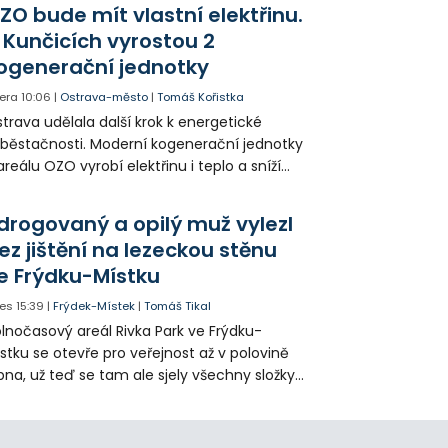
agédii prostřednictvím QR kódů u
ZO bude mít vlastní elektřinu.
amátníků.
 Kunčicích vyrostou 2
ogenerační jednotky
era
10:06
|
Ostrava-město
|
Tomáš Kořistka
trava udělala další krok k energetické
běstačnosti. Moderní kogenerační jednotky
areálu OZO vyrobí elektřinu i teplo a sníží
klady i emise. Malou elektrárnu postaví
olia přímo v Kunčicích.
drogovaný a opilý muž vylezl
ez jištění na lezeckou stěnu
e Frýdku-Místku
es
15:39
|
Frýdek-Místek
|
Tomáš Tikal
lnočasový areál Rivka Park ve Frýdku-
stku se otevře pro veřejnost až v polovině
pna, už teď se tam ale sjely všechny složky
áchranného systému. Důvodem bylo
iknutí opilého muže pod vlivem drog do
eálu. Vyšplhal na lezeckou stěnu a nemohl