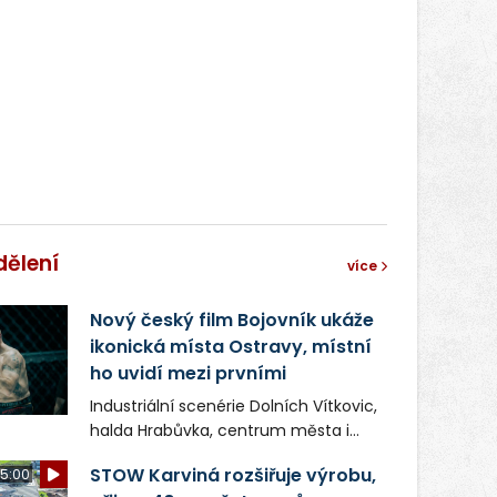
správní proces.
dělení
více
Nový český film Bojovník ukáže
ikonická místa Ostravy, místní
ho uvidí mezi prvními
Industriální scenérie Dolních Vítkovic,
halda Hrabůvka, centrum města i
další ikonická místa Ostravy se objeví
STOW Karviná rozšiřuje výrobu,
5:00
v novém filmu Bojovník, který vstoupí