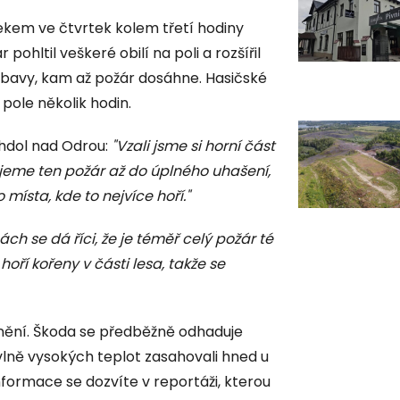
nekem ve čtvrtek kolem třetí hodiny
hltil veškeré obilí na poli a rozšířil
ít obavy, kam až požár dosáhne. Hasičské
 pole několik hodin.
chdol nad Odrou:
"Vzali jsme si horní část
ujeme ten požár až do úplného uhašení,
místa, kde to nejvíce hoří."
ách se dá říci, že je téměř celý požár té
hoří kořeny v části lesa, takže se
anění. Škoda se předběžně odhaduje
i vlně vysokých teplot zasahovali hned u
informace se dozvíte v reportáži, kterou