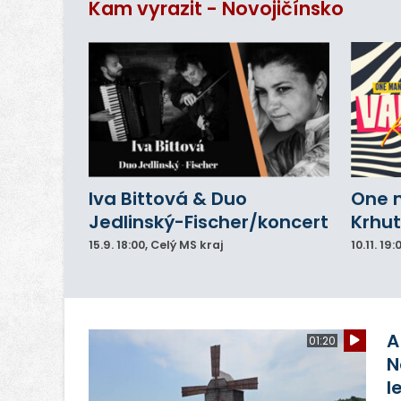
Kam vyrazit - Novojičínsko
do
Iva Bittová & Duo
One 
Jedlinský-Fischer/koncert
Krhut
15.9.
18:00
, Celý MS kraj
10.11.
19:
A
01:20
N
l