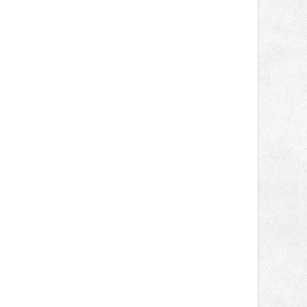
německém okruhu Oschersleben,
obsadil Filip Novotný ve třídě
Supersport desáté a jedenácté
místo. Maks Palmowski dokončil oba
závody kategorie Sportbike na
dvanácté příčce. Přestože výsledky
zůstaly za očekáváním týmu, důležitý
posun přineslo testování nového
aerodynamického řešení pro Aprilii
RS660, které motocykl znatelně
zrychlilo.