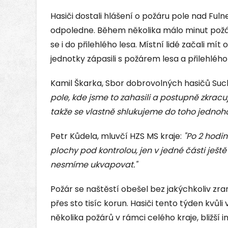
Hasiči dostali hlášení o požáru pole nad Ful
odpoledne. Během několika málo minut požár po
se i do přilehlého lesa. Místní lidé začali m
jednotky zápasili s požárem lesa a přilehlého
Kamil Škarka, Sbor dobrovolných hasičů Su
pole, kde jsme to zahasili a postupně zkrac
takže se vlastně shlukujeme do toho jednoho 
Petr Kůdela, mluvčí HZS MS kraje:
"Po 2 hodin
plochy pod kontrolou, jen v jedné části ještě 
nesmíme ukvapovat."
Požár se naštěstí obešel bez jakýchkoliv zr
přes sto tisíc korun. Hasiči tento týden kvůl
několika požárů v rámci celého kraje, bližší 