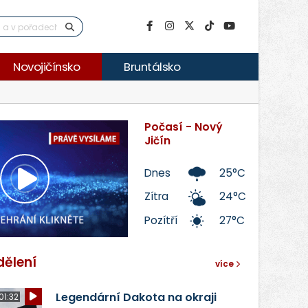
Novojičínsko
Bruntálsko
Počasí - Nový
Jičín
Dnes
25°C
Přehrát
Zítra
24°C
Pozítří
27°C
video
dělení
více
Legendární Dakota na okraji
01:32