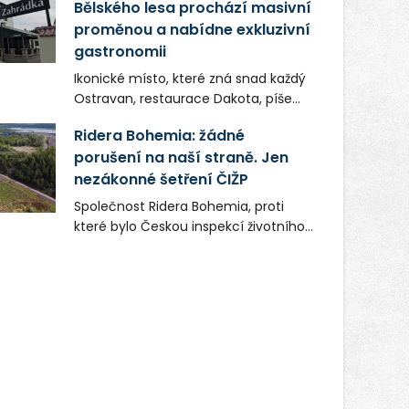
Bělského lesa prochází masivní
proměnou a nabídne exkluzivní
gastronomii
Ikonické místo, které zná snad každý
Ostravan, restaurace Dakota, píše
novou kapitolu. Silná mateřská
Ridera Bohemia: žádné
společnost Dang Investment Group
porušení na naší straně. Jen
s.r.o. investuje do projektu přes 50
nezákonné šetření ČIŽP
milionů korun. Cílem je přinést
Ostravě dva špičkové gastronomické
Společnost Ridera Bohemia, proti
koncepty, které v regionu dosud
které bylo Českou inspekcí životního
chyběly, luxusní středomořskou
prostředí (ČIŽP) čtyři roky vedeno
kuchyni a autentickou asijskou
vykonstruované řízení, při realizaci
gastronomii.
OVS na heřmanické haldě
postupovala v souladu se zákonem a
zadáním státního podniku DIAMO a v
této souvislosti nelze hovořit o
žádném odpadu. Ridera od počátku
označovala řízení ČIŽP za nezákonné
a domáhala se práva na spravedlivý