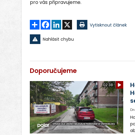
pro vás připravujeme.
Sdílet
Facebook
LinkedIn
X
Vytisknout článek
Nahlásit chybu
Doporučujeme
H
02:38
H
s
Dn
Ha
pa
ab