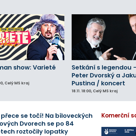
lů.
man show: Varieté
Setkání s legendou 
Peter Dvorský a Jak
Pustina / koncert
00
, Celý MS kraj
18.11.
18:00
, Celý MS kraj
 přece se točí! Na bíloveckých
Komerční s
ových Dvorech se po 84
etech roztočily lopatky