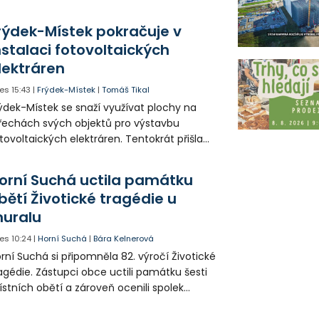
icích, kde nezbývá místo pro průjezd IZS.
tuace se teď řeší v jednom vnitrobloku, kde
rýdek-Místek pokračuje v
 někteří obyvatelé rozhodli sepsat petici.
nstalaci fotovoltaických
lektráren
es
15:43
|
Frýdek-Místek
|
Tomáš Tikal
ýdek-Místek se snaží využívat plochy na
řechách svých objektů pro výstavbu
tovoltaických elektráren. Tentokrát přišla
da na 11. Základní školu ve Frýdku.
orní Suchá uctila památku
bětí Životické tragédie u
uralu
es
10:24
|
Horní Suchá
|
Bára Kelnerová
rní Suchá si připomněla 82. výročí Životické
agédie. Zástupci obce uctili památku šesti
stních obětí a zároveň ocenili spolek
votice Sobě za zpřístupnění informací o