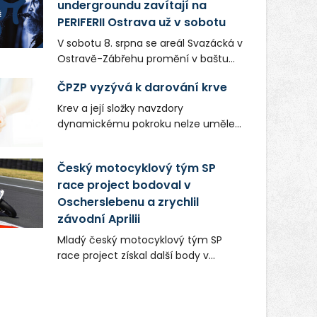
undergroundu zavítají na
PERIFERII Ostrava už v sobotu
V sobotu 8. srpna se areál Svazácká v
Ostravě-Zábřehu promění v baštu
undergroundové a alternativní
ČPZP vyzývá k darování krve
hudby. Uskuteční se zde totiž první
ročník festivalu PERIFERIE Ostrava.
Krev a její složky navzdory
Brány areálu se otevřou půlhodinu po
dynamickému pokroku nelze uměle
poledni, na příchozí čekají koncerty,
vyrobit. Zdravotnictví se tudíž bez
autorská čtení a rozhovory.
ochoty lidí darovat tuto
Český motocyklový tým SP
Vstupenky v ceně 450 Kč jsou v
nenahraditelnou tělní tekutinu
prodeji.
race project bodoval v
neobejde. Naléhavá potřeba doplnit
Oscherslebenu a zrychlil
krevní zásoby nastává vždy v létě,
kdy stoupá počet úrazů. Česká
závodní Aprilii
průmyslová zdravotní pojišťovna
Mladý český motocyklový tým SP
(ČPZP) apeluje na všechny, kteří se
race project získal další body v
těší dobrému zdraví, aby se stali
mezinárodním šampionátu EURO
pravidelnými dárci krve.
MOTO. Při závodním víkendu, který se
konal od 31. července do 2. srpna na