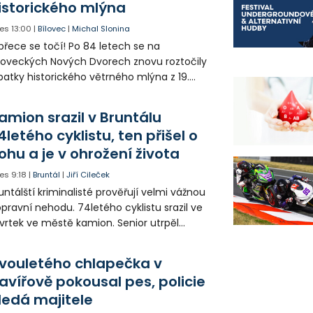
istorického mlýna
es
13:00
|
Bílovec
|
Michal Slonina
přece se točí! Po 84 letech se na
loveckých Nových Dvorech znovu roztočily
patky historického větrného mlýna z 19.
oletí. Kvůli nepříznivému větru je ale museli
zpohybovat dobrovolníci.
amion srazil v Bruntálu
4letého cyklistu, ten přišel o
ohu a je v ohrožení života
es
9:18
|
Bruntál
|
Jiří Cileček
untálští kriminalisté prověřují velmi vážnou
pravní nehodu. 74letého cyklistu srazil ve
vrtek ve městě kamion. Senior utrpěl
vastující zranění nohy a v ohrožení života
l letecky přepraven do nemocnice. Policie
vouletého chlapečka v
edá případné svědky.
avířově pokousal pes, policie
ledá majitele