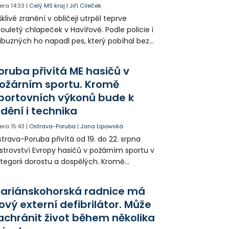
era
14:33
|
Celý MS kraj
|
Jiří Cileček
klivé zranění v obličeji utrpěl teprve
ouletý chlapeček v Havířově. Podle policie i
íbuzných ho napadl pes, který pobíhal bez
dítka a náhubku. Majitel psa údajně z místa
ešel. Případem už se zabývá policie, která
oruba přivítá ME hasičů v
jitele psa hledá.
ožárním sportu. Kromě
portovních výkonů bude k
idění i technika
era
15:43
|
Ostrava-Poruba
|
Jana Lipowská
trava-Poruba přivítá od 19. do 22. srpna
strovství Evropy hasičů v požárním sportu v
tegorii dorostu a dospělých. Kromě
ortovních výkonů budou k vidění také
ázky historické i současné techniky.
ariánskohorská radnice má
ový externí defibrilátor. Může
achránit život během několika