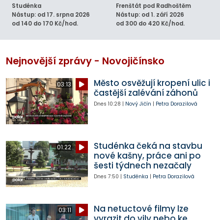
Studénka
Frenštát pod Radhoštěm
Nástup: od 17. srpna 2026
Nástup: od 1. září 2026
od 140 do 170 Kč/hod.
od 300 do 420 Kč/hod.
Nejnovější zprávy - Novojičínsko
Město osvěžují kropení ulic i
03:13
častější zalévání záhonů
Dnes
10:28
|
Nový Jičín
|
Petra Dorazilová
Studénka čeká na stavbu
01:22
nové kašny, práce ani po
šesti týdnech nezačaly
Dnes
7:50
|
Studénka
|
Petra Dorazilová
Na netuctové filmy lze
03:11
vyrazit do vily nebo ke