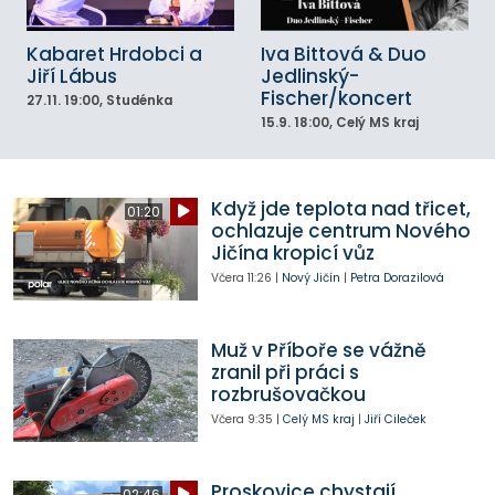
Kabaret Hrdobci a
Iva Bittová & Duo
Jiří Lábus
Jedlinský-
Fischer/koncert
27.11.
19:00
, Studénka
15.9.
18:00
, Celý MS kraj
Když jde teplota nad třicet,
01:20
ochlazuje centrum Nového
Jičína kropicí vůz
Včera
11:26
|
Nový Jičín
|
Petra Dorazilová
Muž v Příboře se vážně
zranil při práci s
rozbrušovačkou
Včera
9:35
|
Celý MS kraj
|
Jiří Cileček
Proskovice chystají
02:46