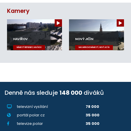
Kamery
HAVÍŘOV
NOVÝ JIČÍN
NÁMĚSTÍ REPUBLIKY, HAVÍŘOV
MASARYKOVO NÁMĚSTÍ, NOVÝ JIČÍN
Denně nás sleduje
148 000
diváků
televizní vysílání
78 000
portál polar.cz
35 000
televize.polar
35 000