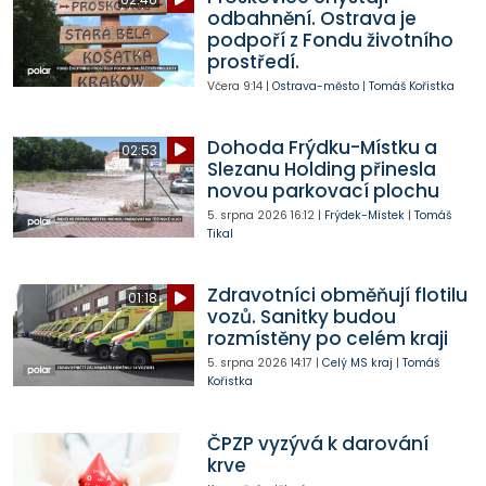
odbahnění. Ostrava je
podpoří z Fondu životního
prostředí.
Včera
9:14
|
Ostrava-město
|
Tomáš Kořistka
Dohoda Frýdku-Místku a
02:53
Slezanu Holding přinesla
novou parkovací plochu
5. srpna 2026
16:12
|
Frýdek-Místek
|
Tomáš
Tikal
Zdravotníci obměňují flotilu
01:18
vozů. Sanitky budou
rozmístěny po celém kraji
5. srpna 2026
14:17
|
Celý MS kraj
|
Tomáš
Kořistka
ČPZP vyzývá k darování
krve