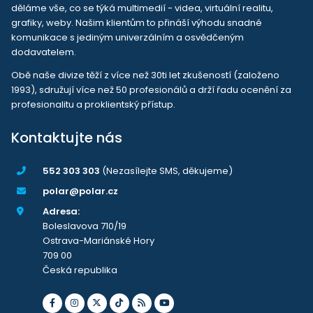
děláme vše, co se týká multimedií - videa, virtuální realitu,
grafiky, weby. Našim klientům to přináší výhodu snadné
komunikace s jediným univerzálním a osvědčeným
dodavatelem.
Obě naše divize těží z více než 30ti let zkušeností (založeno
1993), sdružují více než 50 profesionálů a drží řadu ocenění za
profesionalitu a proklientský přístup.
Kontaktujte nás
552 303 303
(Nezasílejte SMS, děkujeme)
polar@polar.cz
Adresa:
Boleslavova 710/19
Ostrava-Mariánské Hory
709 00
Česká republika