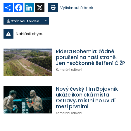
Sdílet
Facebook
LinkedIn
X
Vytisknout článek
Stáhnout video
Nahlásit chybu
Ridera Bohemia: žádné
porušení na naší straně.
Jen nezákonné šetření ČIŽP
Komerční sdělení
Nový český film Bojovník
ukáže ikonická místa
Ostravy, místní ho uvidí
mezi prvními
Komerční sdělení