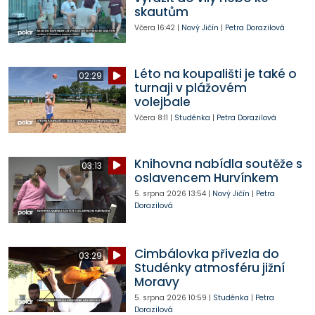
skautům
Včera
16:42
|
Nový Jičín
|
Petra Dorazilová
Léto na koupališti je také o
02:29
turnaji v plážovém
volejbale
Včera
8:11
|
Studénka
|
Petra Dorazilová
Knihovna nabídla soutěže s
03:13
oslavencem Hurvínkem
5. srpna 2026
13:54
|
Nový Jičín
|
Petra
Dorazilová
Cimbálovka přivezla do
03:29
Studénky atmosféru jižní
Moravy
5. srpna 2026
10:59
|
Studénka
|
Petra
Dorazilová