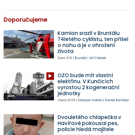
Doporučujeme
Kamion srazil v Bruntálu
74letého cyklistu, ten přišel
o nohu a je v ohrožení
života
Dnes
9:18
|
Bruntál
|
Jiří Cileček
OZO bude mít vlastní
02:44
elektřinu. V Kunčicích
vyrostou 2 kogenerační
jednotky
Včera
10:06
|
Ostrava-město
|
Tomáš Kořistka
Dvouletého chlapečka v
Havířově pokousal pes,
policie hledá majitele