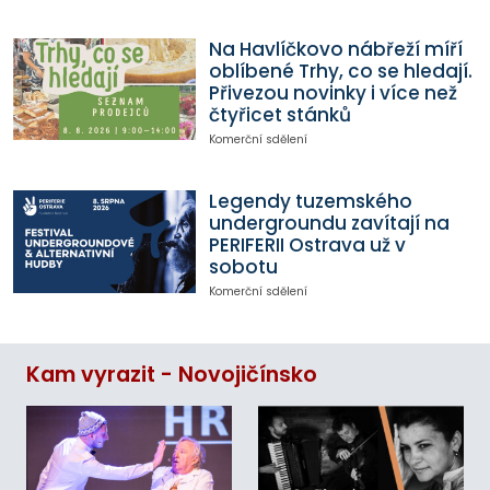
Na Havlíčkovo nábřeží míří
oblíbené Trhy, co se hledají.
Přivezou novinky i více než
čtyřicet stánků
Komerční sdělení
Legendy tuzemského
undergroundu zavítají na
PERIFERII Ostrava už v
sobotu
Komerční sdělení
Kam vyrazit - Novojičínsko