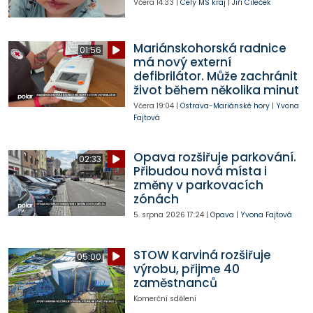
Včera
14:33
|
Celý MS kraj
|
Jiří Cileček
Mariánskohorská radnice
01:56
má nový externí
defibrilátor. Může zachránit
život během několika minut
Včera
19:04
|
Ostrava-Mariánské hory
|
Yvona
Fajtová
Opava rozšiřuje parkování.
02:33
Přibudou nová místa i
změny v parkovacích
zónách
5. srpna 2026
17:24
|
Opava
|
Yvona Fajtová
STOW Karviná rozšiřuje
05:00
výrobu, přijme 40
zaměstnanců
Komerční sdělení