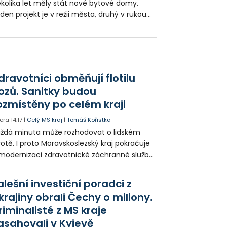
kolika let měly stát nové bytové domy.
den projekt je v režii města, druhý v rukou
eveloperů. Prodej pozemku soukromému
vestorovi schválilo zastupitelstvo.
dravotníci obměňují flotilu
ozů. Sanitky budou
ozmístěny po celém kraji
era
14:17
|
Celý MS kraj
|
Tomáš Kořistka
ždá minuta může rozhodovat o lidském
votě. I proto Moravskoslezský kraj pokračuje
modernizaci zdravotnické záchranné služby
do provozu nyní zamířilo 14 nových sanitek
bavených nejmodernější technikou.
alešní investiční poradci z
krajiny obrali Čechy o miliony.
riminalisté z MS kraje
asahovali v Kyjevě