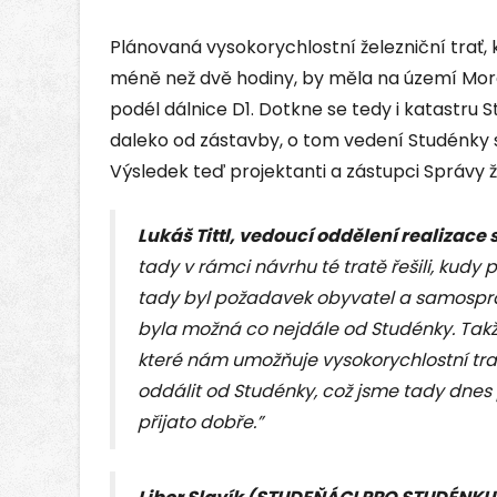
Plánovaná vysokorychlostní železniční trať, 
méně než dvě hodiny, by měla na území Mora
podél dálnice D1. Dotkne se tedy i katastru 
daleko od zástavby, o tom vedení Studénky se
Výsledek teď projektanti a zástupci Správy že
Lukáš Tittl, vedoucí oddělení realizace
tady v rámci návrhu té tratě řešili, kudy 
tady byl požadavek obyvatel a samospráv
byla možná co nejdále od Studénky. Tak
které nám umožňuje vysokorychlostní trať,
oddálit od Studénky, což jsme tady dnes p
přijato dobře.”