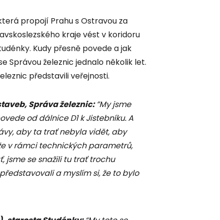
která propojí Prahu s Ostravou za
vskoslezského kraje vést v koridoru
Studénky. Kudy přesně povede a jak
 Správou železnic jednalo několik let.
leznic představili veřejnosti.
 staveb, Správa železnic:
”My jsme
povede od dálnice D1 k Jistebníku. A
y, aby ta trať nebyla vidět, aby
že v rámci technických parametrů,
 jsme se snažili tu trať trochu
ředstavovali a myslím si, že to bylo