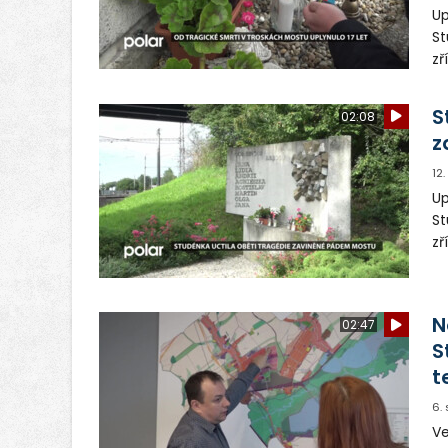
Up
St
zř
té
od
S
02:08
z
12
Up
St
zř
té
od
N
02:47
S
t
6.
Ve