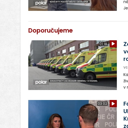
ně
Je
d
in
Doporučujeme
Z
01:18
v
r
Vč
Ka
ži
v 
– 
vy
F
03:02
U
K
z