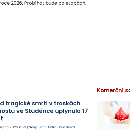
 roce 2026. Probíhat bude po etapách,
Komerční s
d tragické smrti v troskách
ostu ve Studénce uplynulo 17
et
 srpna 2025
11:50
|
Nový Jičín
|
Petra Dorazilová