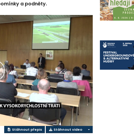
řipomínky a podněty.
řehrát
ideo
Stáhnout přepis
Stáhnout video