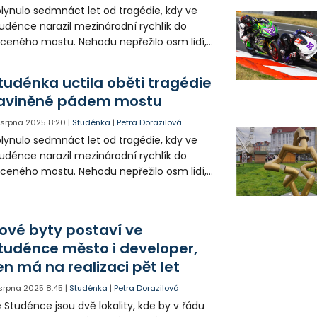
lynulo sedmnáct let od tragédie, kdy ve
udénce narazil mezinárodní rychlík do
íceného mostu. Nehodu nepřežilo osm lidí,
měř stovka osob byla zraněna. Událost tu
 roku 2011 připomíná památník.
tudénka uctila oběti tragédie
aviněné pádem mostu
. srpna 2025
8:20
|
Studénka
|
Petra Dorazilová
lynulo sedmnáct let od tragédie, kdy ve
udénce narazil mezinárodní rychlík do
íceného mostu. Nehodu nepřežilo osm lidí,
měř stovka osob byla zraněna. Událost tu
 roku 2011 připomíná památník.
ové byty postaví ve
tudénce město i developer,
en má na realizaci pět let
 srpna 2025
8:45
|
Studénka
|
Petra Dorazilová
 Studénce jsou dvě lokality, kde by v řádu