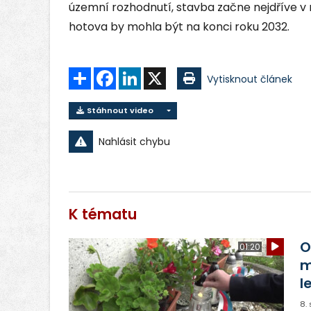
územní rozhodnutí, stavba začne nejdříve v
hotova by mohla být na konci roku 2032.
Sdílet
Facebook
LinkedIn
X
Vytisknout článek
Stáhnout video
Nahlásit chybu
K tématu
O
01:20
m
l
8.