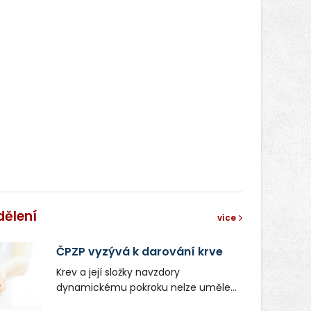
dělení
více
ČPZP vyzývá k darování krve
Krev a její složky navzdory
dynamickému pokroku nelze uměle
vyrobit. Zdravotnictví se tudíž bez