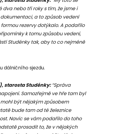
, starosta Studénky:
“My toto se
va nebo tři roky s tím, že jsme i
 dokumentaci, a to způsob vedení
u formou rezervy dotýkalo. A podařilo
připomínky k tomu způsobu vedení,
částí Studénky tak, aby to co nejméně
u dálničního sjezdu.
, starosta Studénky:
“Správa
 napojení. Samozřejmě ve hře tam byl
by mohl být nějakým způsobem
statě bude tam od té železnice
ost. Navíc se vám podařilo do toho
dstatě prosadit to, že v nějakých