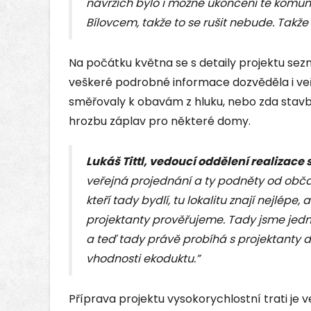
návrzích bylo i možné ukončení té komun
Bílovcem, takže to se rušit nebude. Takže 
Na počátku května se s detaily projektu sezn
veškeré podrobné informace dozvěděla i veře
směřovaly k obavám z hluku, nebo zda stav
hrozbu záplav pro některé domy.
Lukáš Tittl, vedoucí oddělení realizace
veřejná projednání a ty podněty od občanů
kteří tady bydlí, tu lokalitu znají nejlép
projektanty prověřujeme. Tady jsme jedna
a teď tady právě probíhá s projektanty 
vhodnosti ekoduktu.”
Příprava projektu vysokorychlostní trati je