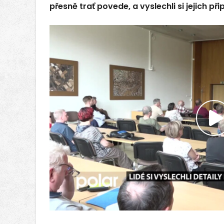
přesně trať povede, a vyslechli si jejich p
P
v