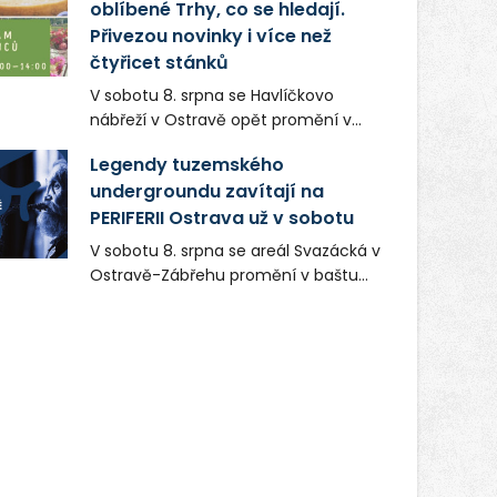
oblíbené Trhy, co se hledají.
Přivezou novinky i více než
čtyřicet stánků
V sobotu 8. srpna se Havlíčkovo
nábřeží v Ostravě opět promění v
místo plné vůní, chutí a poctivých
Legendy tuzemského
lokálních výrobků. Trhy, co se hledají
undergroundu zavítají na
tentokrát nabídnou více než čtyřicet
PERIFERII Ostrava už v sobotu
pečlivě vybraných stánků s kvalitní
gastronomií, farmářskými produkty,
V sobotu 8. srpna se areál Svazácká v
designem i řemeslnou tvorbou.
Ostravě-Zábřehu promění v baštu
Návštěvníci se mohou těšit nejen na
undergroundové a alternativní
oblíbené stálice, ale také na řadu
hudby. Uskuteční se zde totiž první
novinek, které v Ostravě běžně
ročník festivalu PERIFERIE Ostrava.
nepotkají.
Brány areálu se otevřou půlhodinu po
poledni, na příchozí čekají koncerty,
autorská čtení a rozhovory.
Vstupenky v ceně 450 Kč jsou v
prodeji.