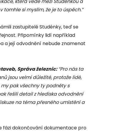
ikace, která vede mezi Studénkou a
v tomhle si myslím, že je to úspěch.”
ámili zastupitelé Studénky, teď se
jnost. Připomínky lidí například
ba a její odvodnění nebude znamenat
 staveb, Správa železnic:
“Pro nás ta
 jsou velmi důležité, protože lidé,
e, a my pak všechny ty podněty s
k řešili detail z hlediska odvodnění
diskuze na téma přesného umístění a
 ve fázi dokončování dokumentace pro