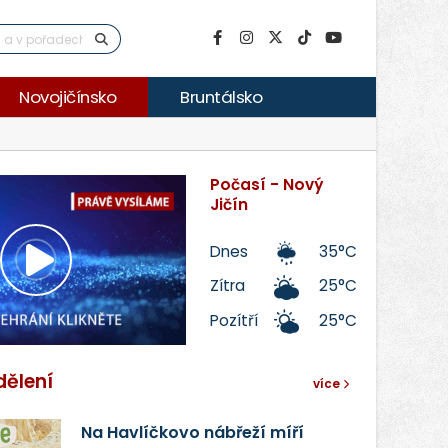
Novojičínsko
Bruntálsko
Počasí - Nový
Jičín
Dnes
35°C
Přehrát
Zítra
25°C
Pozítří
25°C
video
dělení
více
Na Havlíčkovo nábřeží míří