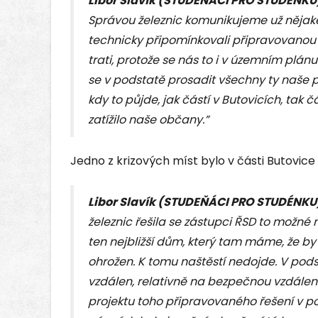
Libor Slavík (STUDEŇÁCI PRO STUDÉNKU)
Správou železnic komunikujeme už nějaké d
technicky připomínkovali připravovanou
trati, protože se nás to i v územním plán
se v podstatě prosadit všechny ty naše 
kdy to půjde, jak částí v Butovicích, tak 
zatížilo naše občany.”
Jedno z krizových míst bylo v části Butovice 
Libor Slavík (STUDEŇÁCI PRO STUDÉNKU)
železnic řešila se zástupci ŘSD to možné
ten nejbližší dům, který tam máme, že 
ohrožen. K tomu naštěstí nedojde. V pod
vzdálen, relativně na bezpečnou vzdálen
projektu toho připravovaného řešení v po