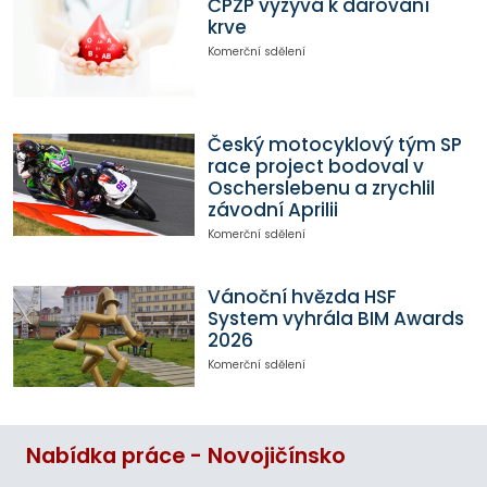
ČPZP vyzývá k darování
krve
Komerční sdělení
Český motocyklový tým SP
race project bodoval v
Oscherslebenu a zrychlil
závodní Aprilii
Komerční sdělení
Vánoční hvězda HSF
System vyhrála BIM Awards
2026
Komerční sdělení
Nabídka práce - Novojičínsko