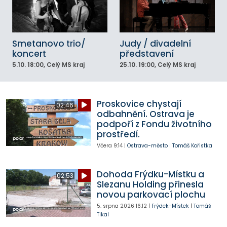
Smetanovo trio/
Judy / divadelní
koncert
představení
5.10.
18:00
, Celý MS kraj
25.10.
19:00
, Celý MS kraj
Proskovice chystají
02:46
odbahnění. Ostrava je
podpoří z Fondu životního
prostředí.
Včera
9:14
|
Ostrava-město
|
Tomáš Kořistka
Dohoda Frýdku-Místku a
02:53
Slezanu Holding přinesla
novou parkovací plochu
5. srpna 2026
16:12
|
Frýdek-Místek
|
Tomáš
Tikal