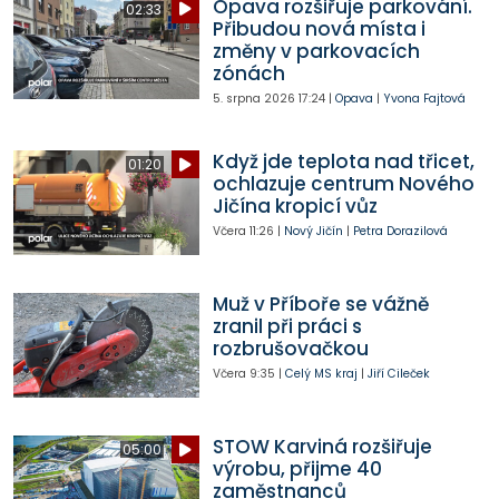
Opava rozšiřuje parkování.
02:33
Přibudou nová místa i
změny v parkovacích
zónách
5. srpna 2026
17:24
|
Opava
|
Yvona Fajtová
Když jde teplota nad třicet,
01:20
ochlazuje centrum Nového
Jičína kropicí vůz
Včera
11:26
|
Nový Jičín
|
Petra Dorazilová
Muž v Příboře se vážně
zranil při práci s
rozbrušovačkou
Včera
9:35
|
Celý MS kraj
|
Jiří Cileček
STOW Karviná rozšiřuje
05:00
výrobu, přijme 40
zaměstnanců