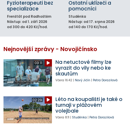
Fyzioterapeuti bez
Ostatní uklízeči a
specializace
pomocníci
Frenštát pod Radhoštěm
Studénka
Nástup: od 1. září 2026
Nástup: od 17. srpna 2026
od 300 do 420 Kč/hod.
od 140 do 170 Kč/hod.
Nejnovější zprávy - Novojičínsko
Na netuctové filmy lze
03:11
vyrazit do vily nebo ke
skautům
Včera
16:42
|
Nový Jičín
|
Petra Dorazilová
Léto na koupališti je také o
02:29
turnaji v plážovém
volejbale
Včera
8:11
|
Studénka
|
Petra Dorazilová