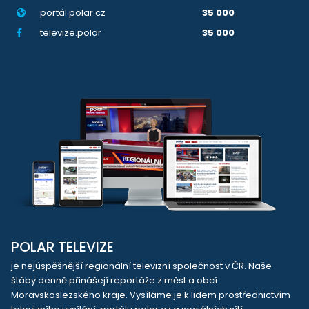
portál polar.cz
35 000
televize.polar
35 000
POLAR TELEVIZE
je nejúspěšnější regionální televizní společnost v ČR. Naše
štáby denně přinášejí reportáže z měst a obcí
Moravskoslezského kraje. Vysíláme je k lidem prostřednictvím