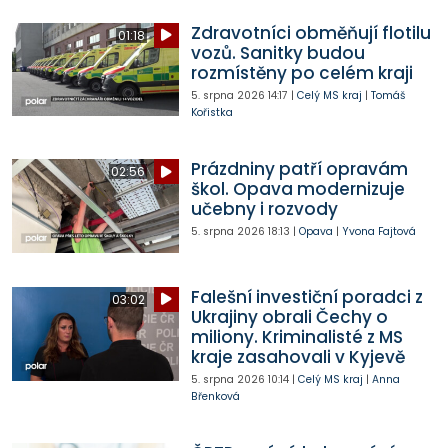
Zdravotníci obměňují flotilu
01:18
vozů. Sanitky budou
rozmístěny po celém kraji
5. srpna 2026
14:17
|
Celý MS kraj
|
Tomáš
Kořistka
Prázdniny patří opravám
02:56
škol. Opava modernizuje
učebny i rozvody
5. srpna 2026
18:13
|
Opava
|
Yvona Fajtová
Falešní investiční poradci z
03:02
Ukrajiny obrali Čechy o
miliony. Kriminalisté z MS
kraje zasahovali v Kyjevě
5. srpna 2026
10:14
|
Celý MS kraj
|
Anna
Břenková