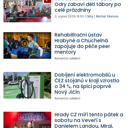
Odry zabaví děti tábory po
celé prázdniny
3. srpna 2026
16:00
|
Odry
|
Michal Slonina
Rehabilitační ústav
Hrabyně a Chuchelná
zapojuje do péče peer
mentory
Komerční sdělení
Dobíjení elektromobilů u
ČEZ stojanů v kraji vzrostlo
o 34 %, na špici poprvé
Nový Jičín
Komerční sdělení
Hrady CZ míří tento pátek a
sobotu na Veveří s
Danielem Landou, Mirai,