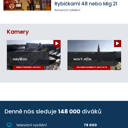
Rybičkami 48 nebo Mig 21
Komerční sdělení
Kamery
HAVÍŘOV
NOVÝ JIČÍN
NÁMĚSTÍ REPUBLIKY, HAVÍŘOV
MASARYKOVO NÁMĚSTÍ, NOVÝ JIČÍN
Denně nás sleduje
148 000
diváků
televizní vysílání
78 000