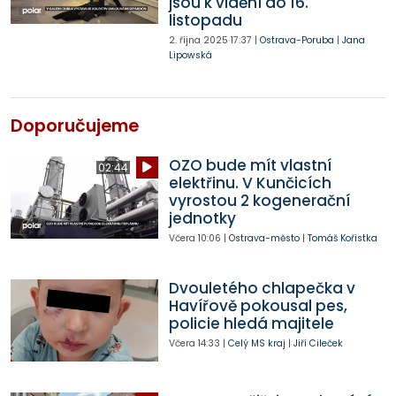
jsou k vidění do 16.
listopadu
2. října 2025
17:37
|
Ostrava-Poruba
|
Jana
Lipowská
Doporučujeme
OZO bude mít vlastní
02:44
elektřinu. V Kunčicích
vyrostou 2 kogenerační
jednotky
Včera
10:06
|
Ostrava-město
|
Tomáš Kořistka
Dvouletého chlapečka v
Havířově pokousal pes,
policie hledá majitele
Včera
14:33
|
Celý MS kraj
|
Jiří Cileček