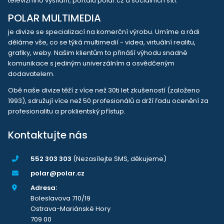
televizního vysílání, portálu polar.cz a sociálních sítí.
POLAR MULTIMEDIA
je divize se specializací na komerční výrobu. Umíme a rádi
děláme vše, co se týká multimedií - videa, virtuální realitu,
grafiky, weby. Našim klientům to přináší výhodu snadné
komunikace s jediným univerzálním a osvědčeným
dodavatelem.
Obě naše divize těží z více než 30ti let zkušeností (založeno
1993), sdružují více než 50 profesionálů a drží řadu ocenění za
profesionalitu a proklientský přístup.
Kontaktujte nás
552 303 303
(Nezasílejte SMS, děkujeme)
polar@polar.cz
Adresa:
Boleslavova 710/19
Ostrava-Mariánské Hory
709 00