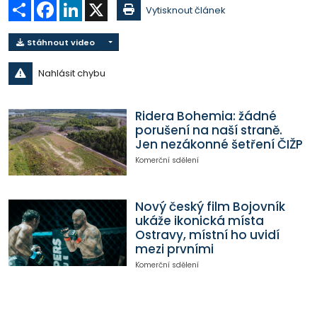
Sdílet
Facebook
LinkedIn
X
Vytisknout článek
Stáhnout video
Nahlásit chybu
Ridera Bohemia: žádné
porušení na naší straně.
Jen nezákonné šetření ČIŽP
Komerční sdělení
Nový český film Bojovník
ukáže ikonická místa
Ostravy, místní ho uvidí
mezi prvními
Komerční sdělení