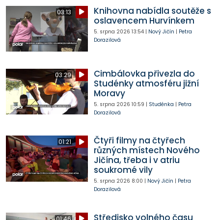
Knihovna nabídla soutěže s
03:13
oslavencem Hurvínkem
5. srpna 2026
13:54
|
Nový Jičín
|
Petra
Dorazilová
Cimbálovka přivezla do
03:29
Studénky atmosféru jižní
Moravy
5. srpna 2026
10:59
|
Studénka
|
Petra
Dorazilová
Čtyři filmy na čtyřech
01:21
různých místech Nového
Jičína, třeba i v atriu
soukromé vily
5. srpna 2026
8:00
|
Nový Jičín
|
Petra
Dorazilová
Středisko volného času
01:46