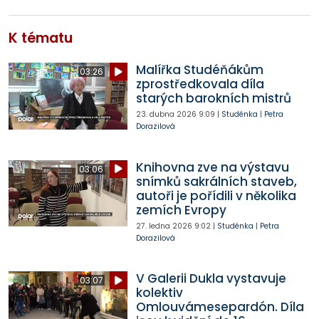
K tématu
Malířka Studéňákům
03:26
zprostředkovala díla
starých barokních mistrů
23. dubna 2026
9:09
|
Studénka
|
Petra
Dorazilová
Knihovna zve na výstavu
03:06
snímků sakrálních staveb,
autoři je pořídili v několika
zemích Evropy
27. ledna 2026
9:02
|
Studénka
|
Petra
Dorazilová
V Galerii Dukla vystavuje
03:07
kolektiv
Omlouvámesepardón. Díla