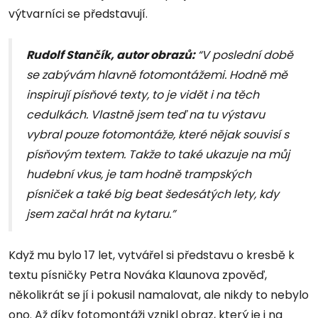
výtvarníci se představují.
Rudolf Stančík, autor obrazů:
“V poslední době
se zabývám hlavně fotomontážemi. Hodně mě
inspirují písňové texty, to je vidět i na těch
cedulkách. Vlastně jsem teď na tu výstavu
vybral pouze fotomontáže, které nějak souvisí s
písňovým textem. Takže to také ukazuje na můj
hudební vkus, je tam hodně trampských
písniček a také big beat šedesátých lety, kdy
jsem začal hrát na kytaru.”
Když mu bylo 17 let, vytvářel si představu o kresbě k
textu písničky Petra Nováka Klaunova zpověď,
několikrát se jí i pokusil namalovat, ale nikdy to nebylo
ono. Až díky fotomontáži vznikl obraz, který je i na