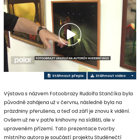
Přehrát
video
Stáhnout přepis
Stáhnout video
Výstava s názvem Fotoobrazy Rudolfa Stančíka byla
původně zahájena už v červnu, následně byla na
prázdniny přerušena, a teď od září je znovu k vidění.
Ovšem už ne v patře knihovny na sídlišti, ale v
upraveném přízemí. Tato prezentace tvorby
místního autora je součástí projektu Studénečtí