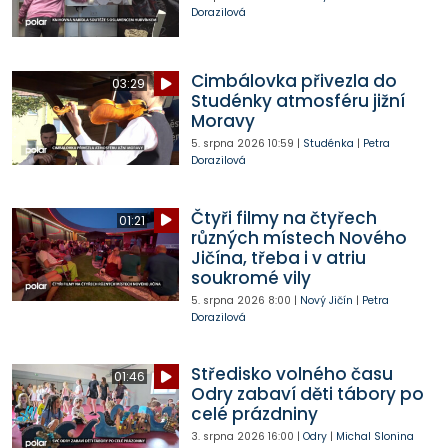
Dorazilová
Cimbálovka přivezla do
03:29
Studénky atmosféru jižní
Moravy
5. srpna 2026
10:59
|
Studénka
|
Petra
Dorazilová
Čtyři filmy na čtyřech
01:21
různých místech Nového
Jičína, třeba i v atriu
soukromé vily
5. srpna 2026
8:00
|
Nový Jičín
|
Petra
Dorazilová
Středisko volného času
01:46
Odry zabaví děti tábory po
celé prázdniny
3. srpna 2026
16:00
|
Odry
|
Michal Slonina