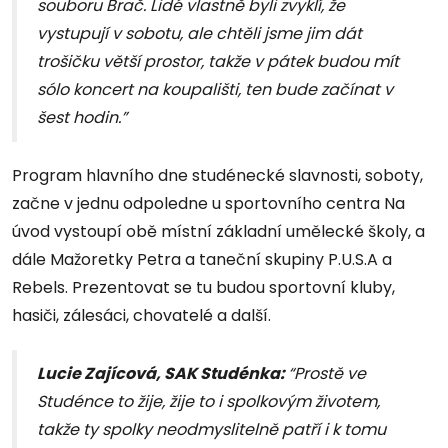
souboru Brač. Lidé vlastně byli zvyklí, že
vystupují v sobotu, ale chtěli jsme jim dát
trošičku větší prostor, takže v pátek budou mít
sólo koncert na koupališti, ten bude začínat v
šest hodin.”
Program hlavního dne studénecké slavnosti, soboty,
začne v jednu odpoledne u sportovního centra Na
úvod vystoupí obě místní základní umělecké školy, a
dále Mažoretky Petra a taneční skupiny P.U.S.A a
Rebels. Prezentovat se tu budou sportovní kluby,
hasiči, zálesáci, chovatelé a další.
Lucie Zajícová,
SAK Studénka
:
“Prostě ve
Studénce to žije, žije to i spolkovým životem,
takže ty spolky neodmyslitelně patří i k tomu