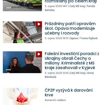
rozmístěny po celém kraji
5. srpna 2026
14:17
|
Celý MS kraj
|
Tomáš
Kořistka
Prázdniny patří opravám
02:56
škol. Opava modernizuje
učebny i rozvody
5. srpna 2026
18:13
|
Opava
|
Yvona Fajtová
Falešní investiční poradci z
03:02
Ukrajiny obrali Čechy o
miliony. Kriminalisté z MS
kraje zasahovali v Kyjevě
5. srpna 2026
10:14
|
Celý MS kraj
|
Anna
Břenková
ČPZP vyzývá k darování
krve
Komerční sdělení