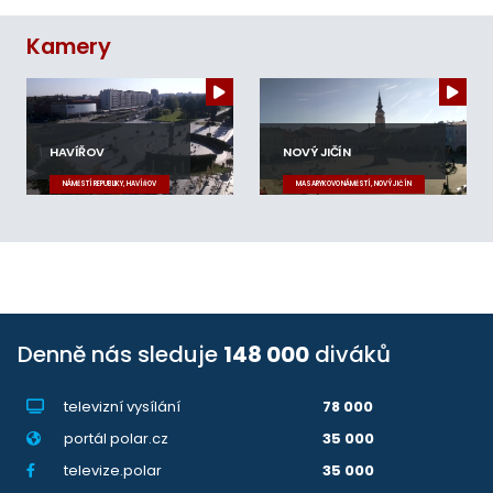
Kamery
HAVÍŘOV
NOVÝ JIČÍN
NÁMĚSTÍ REPUBLIKY, HAVÍŘOV
MASARYKOVO NÁMĚSTÍ, NOVÝ JIČÍN
Denně nás sleduje
148 000
diváků
televizní vysílání
78 000
portál polar.cz
35 000
televize.polar
35 000