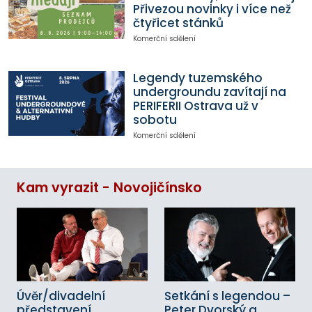
Přivezou novinky i více než
čtyřicet stánků
Komerční sdělení
Legendy tuzemského
undergroundu zavítají na
PERIFERII Ostrava už v
sobotu
Komerční sdělení
Kam vyrazit - Novojičínsko
Úvěr/divadelní
Setkání s legendou –
představení
Peter Dvorský a