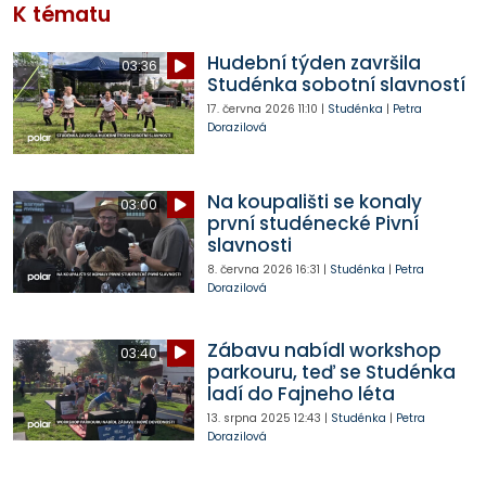
K tématu
Hudební týden završila
03:36
Studénka sobotní slavností
17. června 2026
11:10
|
Studénka
|
Petra
Dorazilová
Na koupališti se konaly
03:00
první studénecké Pivní
slavnosti
8. června 2026
16:31
|
Studénka
|
Petra
Dorazilová
Zábavu nabídl workshop
03:40
parkouru, teď se Studénka
ladí do Fajneho léta
13. srpna 2025
12:43
|
Studénka
|
Petra
Dorazilová