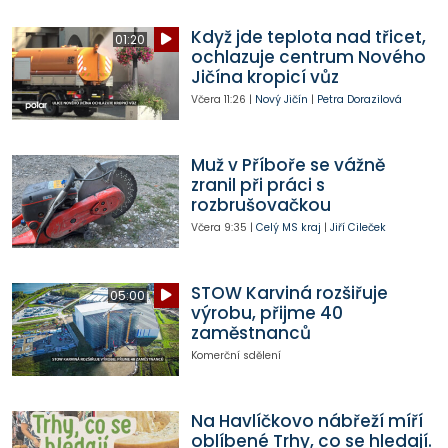
Když jde teplota nad třicet,
01:20
ochlazuje centrum Nového
Jičína kropicí vůz
Včera
11:26
|
Nový Jičín
|
Petra Dorazilová
Muž v Příboře se vážně
zranil při práci s
rozbrušovačkou
Včera
9:35
|
Celý MS kraj
|
Jiří Cileček
STOW Karviná rozšiřuje
05:00
výrobu, přijme 40
zaměstnanců
Komerční sdělení
Na Havlíčkovo nábřeží míří
oblíbené Trhy, co se hledají.