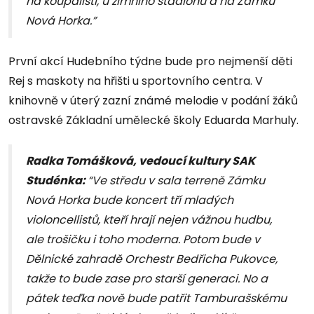
na koupališti, u zimního stadionu a na Zámku
Nová Horka.”
První akcí Hudebního týdne bude pro nejmenší děti
Rej s maskoty na hřišti u sportovního centra. V
knihovně v úterý zazní známé melodie v podání žáků
ostravské Základní umělecké školy Eduarda Marhuly.
Radka Tomášková, vedoucí kultury SAK
Studénka:
“Ve středu v sala terreně Zámku
Nová Horka bude koncert tří mladých
violoncellistů, kteří hrají nejen vážnou hudbu,
ale trošičku i toho moderna. Potom bude v
Dělnické zahradě Orchestr Bedřicha Pukovce,
takže to bude zase pro starší generaci. No a
pátek teďka nově bude patřit Tamburašskému