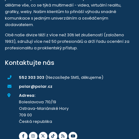
děláme vše, co se týká multimedií - videa, virtuální realitu,
grafiky, weby. Našim klientům to přináší výhodu snadné
komunikace s jediným univerzálním a osvědčeným
dodavatelem.
Obě naše divize těží z více než 30ti let zkušeností (založeno
1993), sdružují více než 50 profesionálů a drží řadu ocenění za
profesionalitu a proklientský přístup.
Kontaktujte nás
552 303 303
(Nezasílejte SMS, děkujeme)
polar@polar.cz
Adresa:
Boleslavova 710/19
Ostrava-Mariánské Hory
709 00
Česká republika