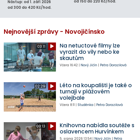
od 150 do 220 Kč/hod.
Nástup: od 1. září 2026
od 300 do 420 Kč/hod.
Nejnovější zprávy - Novojičínsko
Na netuctové filmy lze
03:11
vyrazit do vily nebo ke
skautům
Včera
16:42
|
Nový Jičín
|
Petra Dorazilová
Léto na koupališti je také o
02:29
turnaji v plážovém
volejbale
Včera
8:11
|
Studénka
|
Petra Dorazilová
Knihovna nabídla soutěže s
03:13
oslavencem Hurvínkem
5. srpna 2026
13:54
|
Nový Jičín
|
Petra