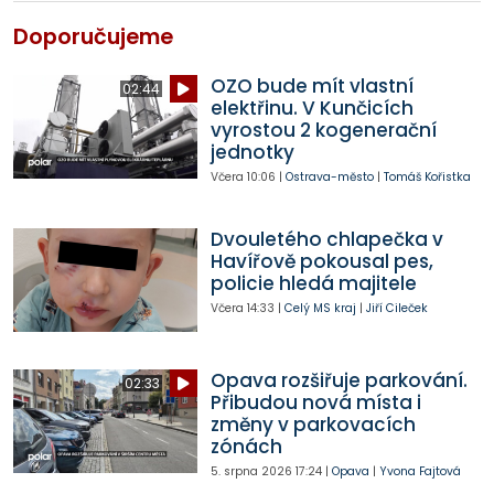
Doporučujeme
OZO bude mít vlastní
02:44
elektřinu. V Kunčicích
vyrostou 2 kogenerační
jednotky
Včera
10:06
|
Ostrava-město
|
Tomáš Kořistka
Dvouletého chlapečka v
Havířově pokousal pes,
policie hledá majitele
Včera
14:33
|
Celý MS kraj
|
Jiří Cileček
Opava rozšiřuje parkování.
02:33
Přibudou nová místa i
změny v parkovacích
zónách
5. srpna 2026
17:24
|
Opava
|
Yvona Fajtová