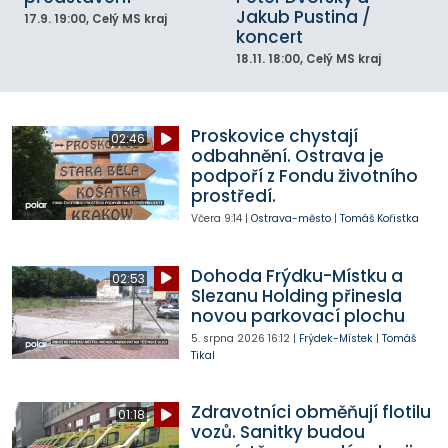
Jakub Pustina /
17.9.
19:00
, Celý MS kraj
koncert
18.11.
18:00
, Celý MS kraj
Proskovice chystají
02:46
odbahnění. Ostrava je
podpoří z Fondu životního
prostředí.
Včera
9:14
|
Ostrava-město
|
Tomáš Kořistka
Dohoda Frýdku-Místku a
02:53
Slezanu Holding přinesla
novou parkovací plochu
5. srpna 2026
16:12
|
Frýdek-Místek
|
Tomáš
Tikal
Zdravotníci obměňují flotilu
01:18
vozů. Sanitky budou