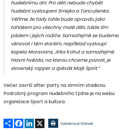
hudebnímu dni. Pro děti nebude chybět
hudební vystoupení Smejko a Tanculienka.
Věříme, že tady tohle bude opravdu jako
tahákem pro všechny malé děti, takže tím
pádem i jejich rodiče. Samozřejmě se budeme
věnovat i těm starším, například vystoupí
kapela Moravians, Jirka Kohut a samozřejmě
hlavní hvězda, na kterou chceme pozvat, je
slovenský rapper a zpěvák Majk Spirit.”
Večer završí after party na zimním stadionu.
Podrobný program Hudebního týdne je na webu
organizace Sport a kultura.
Sdílet
Facebook
LinkedIn
X
Vytisknout článek