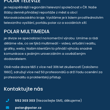
POLAR TELEVIZE
je nejúspěšnější regionální televizní společnost v ČR. Naše
štáby denně přinášejí reportáže z měst a obcí
Moravskoslezského kraje. Vysíláme je k lidem prostřednictvím
televizního vysílání, portálu polar.cz a sociálních sítí.
POLAR MULTIMEDIA
je divize se specializací na komerční výrobu. Umíme a rádi
děláme vše, co se týká multimedií - videa, virtuální realitu,
grafiky, weby. Našim klientům to přináší výhodu snadné
komunikace s jediným univerzálním a osvědčeným
dodavatelem.
Obě naše divize těží z více než 30ti let zkušeností (založeno
1993), sdružují více než 50 profesionálů a drží řadu ocenění za
profesionalitu a proklientský přístup.
Kontaktujte nás
552 303 303
(Nezasílejte SMS, děkujeme)
polar@polar.cz