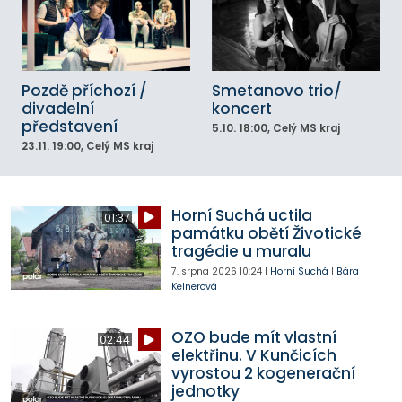
Pozdě příchozí /
Smetanovo trio/
divadelní
koncert
představení
5.10.
18:00
, Celý MS kraj
23.11.
19:00
, Celý MS kraj
Horní Suchá uctila
01:37
památku obětí Životické
tragédie u muralu
7. srpna 2026
10:24
|
Horní Suchá
|
Bára
Kelnerová
OZO bude mít vlastní
02:44
elektřinu. V Kunčicích
vyrostou 2 kogenerační
jednotky