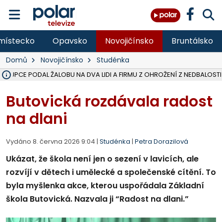
místecko
Opavsko
Novojičínsko
Bruntálsko
Domů
Novojičínsko
Studénka
ÁSTUPCE PODAL ŽALOBU NA DVA LIDI A FIRMU Z OHROŽENÍ Z NEDBALOSTI
NA SLEZSKÉ HARTĚ PŘIBYLO SINIC, VODA MÁ HORŠÍ KVALITU, HYGIENI
NA BÍLOVECKÝCH NOVÝCH DVORECH SE PO 84 LETECH ROZTOČILY L
KARVINSKÉ MOŘE ZÍSKÁ NOVÉ GASTRO ZÁZEMÍ S VYHLÍDKOVOU TER
REKONSTRUKCE MATEŘSKÉ ŠKOLY V CHLEBIČOVĚ MÍŘÍ DO FINÁLE, VÍ
CYKLISTU (74) SRAZIL V BRUNTÁLU KAMION, JE V OHROŽENÍ ŽIVOTA,
POLICIE HLEDÁ PŘÍPADNÉ SVĚDKY, KTEŘÍ POMŮŽOU OBJASNIT PRŮ
MS KRAJ DOKONČIL OPRAVU SILNICE MEZI VRBNEM A HEŘMANOVICEM
SMVAK NABÍZÍ V DOBĚ SUCHA VODU OBCÍM A FIRMÁM, CISTERNY JE
F-M POKRAČUJE V INSTALACI FOTOVOLTAICKÝCH ELEKTRÁREN, REP
SENIOR AKADEMIE V OPAVĚ ZAHÁJILA DALŠÍ BĚH, REPORTÁŽ NA POL
PLANETÁRIUM V OSTRAVĚ CHYSTÁ POZOROVÁNÍ ČÁSTEČNÉHO ZATMĚ
OPRAVA ULIC V HAVÍŘOVĚ UKONČÍ NELEGÁLNÍ PARKOVÁNÍ VE VNI
V HAVÍŘOVĚ SE TĚŽCE ZRANIL MOTORKÁŘ PO SRÁŽCE S AUTEM, INF
TRAGICKÁ SRÁŽKA VLAKU S KAMIONEM V DOLNÍ LUTYNI Z LEDNA 
Butovická rozdávala radost
na dlani
Vydáno 8. června 2026 9:04 |
Studénka
|
Petra Dorazilová
Ukázat, že škola není jen o sezení v lavicích, ale
rozvíjí v dětech i umělecké a společenské cítění. To
byla myšlenka akce, kterou uspořádala Základní
škola Butovická. Nazvala ji “Radost na dlani.”