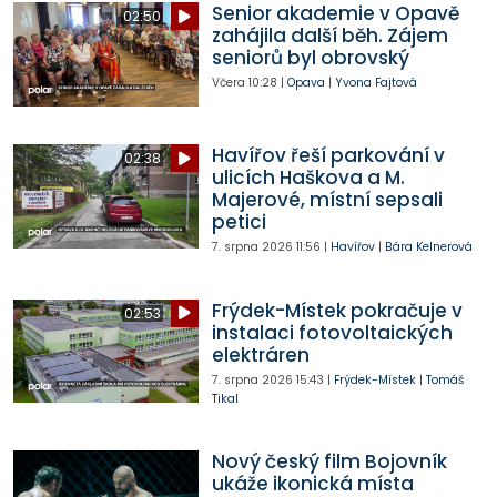
Senior akademie v Opavě
02:50
zahájila další běh. Zájem
seniorů byl obrovský
Včera
10:28
|
Opava
|
Yvona Fajtová
Havířov řeší parkování v
02:38
ulicích Haškova a M.
Majerové, místní sepsali
petici
7. srpna 2026
11:56
|
Havířov
|
Bára Kelnerová
Frýdek-Místek pokračuje v
02:53
instalaci fotovoltaických
elektráren
7. srpna 2026
15:43
|
Frýdek-Místek
|
Tomáš
Tikal
Nový český film Bojovník
ukáže ikonická místa