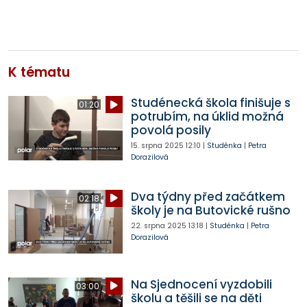
K tématu
Studénecká škola finišuje s
01:20
potrubím, na úklid možná
povolá posily
15. srpna 2025
12:10
|
Studénka
|
Petra
Dorazilová
Dva týdny před začátkem
02:18
školy je na Butovické rušno
22. srpna 2025
13:18
|
Studénka
|
Petra
Dorazilová
Na Sjednocení vyzdobili
03:00
školu a těšili se na děti