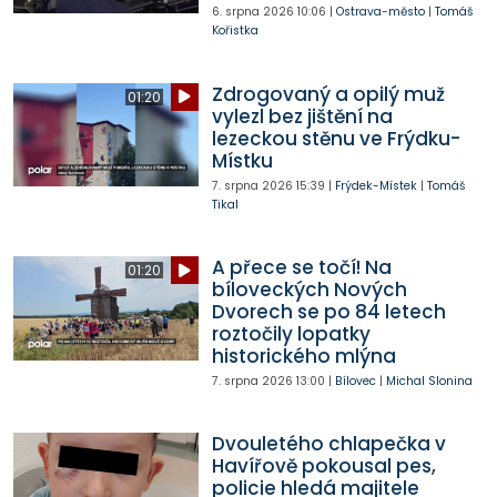
6. srpna 2026
10:06
|
Ostrava-město
|
Tomáš
Kořistka
Zdrogovaný a opilý muž
01:20
vylezl bez jištění na
lezeckou stěnu ve Frýdku-
Místku
7. srpna 2026
15:39
|
Frýdek-Místek
|
Tomáš
Tikal
A přece se točí! Na
01:20
bíloveckých Nových
Dvorech se po 84 letech
roztočily lopatky
historického mlýna
7. srpna 2026
13:00
|
Bílovec
|
Michal Slonina
Dvouletého chlapečka v
Havířově pokousal pes,
policie hledá majitele