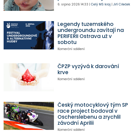
6. srpna 2026
14:33
|
Celý MS kraj
|
Jiří Cileček
Legendy tuzemského
undergroundu zavítají na
PERIFERII Ostrava už v
sobotu
Komerční sdělení
ČPZP vyzývá k darování
krve
Komerční sdělení
Český motocyklový tým SP
race project bodoval v
Oscherslebenu a zrychlil
závodní Aprilii
Komerční sdělení