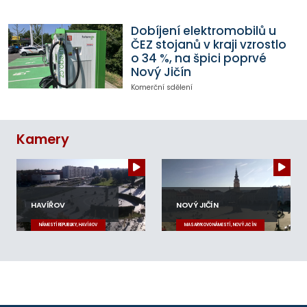
Dobíjení elektromobilů u
ČEZ stojanů v kraji vzrostlo
o 34 %, na špici poprvé
Nový Jičín
Komerční sdělení
Kamery
HAVÍŘOV
NOVÝ JIČÍN
NÁMĚSTÍ REPUBLIKY, HAVÍŘOV
MASARYKOVO NÁMĚSTÍ, NOVÝ JIČÍN