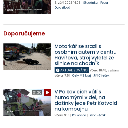
5. září 2025
14:05
|
Studénka
|
Petra
Dorazilová
Doporučujeme
Motorkář se srazil s
osobním autem v centru
Havířova, stroj vyletěl ze
silnice na chodník
AKTUALIZOVÁNO
Včera
18:48
,
vydáno
včera
17:51
|
Celý MS kraj
|
Jiří Cileček
V Palkovicích válí s
01:30
humornými videi, na
dožínky jede Petr Kotvald
na kombajnu
Včera
9:16
|
Palkovice
|
Libor Běčák