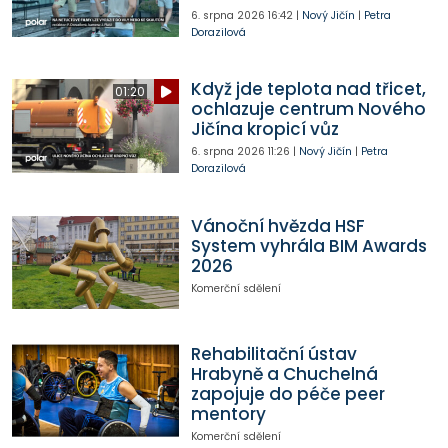
6. srpna 2026
16:42
|
Nový Jičín
|
Petra
Dorazilová
Když jde teplota nad třicet,
01:20
ochlazuje centrum Nového
Jičína kropicí vůz
6. srpna 2026
11:26
|
Nový Jičín
|
Petra
Dorazilová
Vánoční hvězda HSF
System vyhrála BIM Awards
2026
Komerční sdělení
Rehabilitační ústav
Hrabyně a Chuchelná
zapojuje do péče peer
mentory
Komerční sdělení