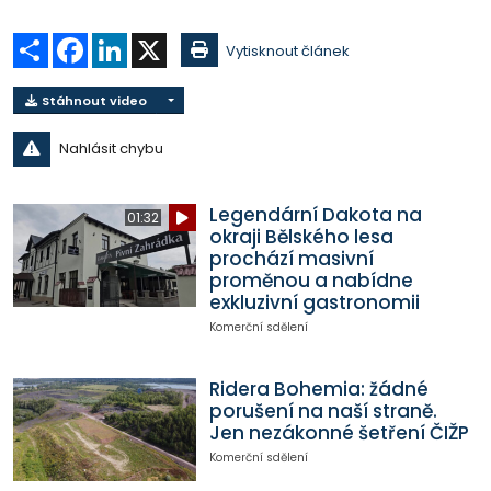
Sdílet
Facebook
LinkedIn
X
Vytisknout článek
Stáhnout video
Nahlásit chybu
Legendární Dakota na
01:32
okraji Bělského lesa
prochází masivní
proměnou a nabídne
exkluzivní gastronomii
Komerční sdělení
Ridera Bohemia: žádné
porušení na naší straně.
Jen nezákonné šetření ČIŽP
Komerční sdělení