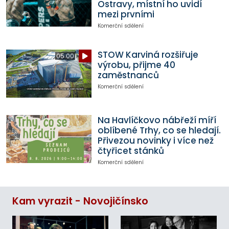
Ostravy, místní ho uvidí
mezi prvními
Komerční sdělení
STOW Karviná rozšiřuje
05:00
výrobu, přijme 40
zaměstnanců
Komerční sdělení
Na Havlíčkovo nábřeží míří
oblíbené Trhy, co se hledají.
Přivezou novinky i více než
čtyřicet stánků
Komerční sdělení
Kam vyrazit - Novojičínsko