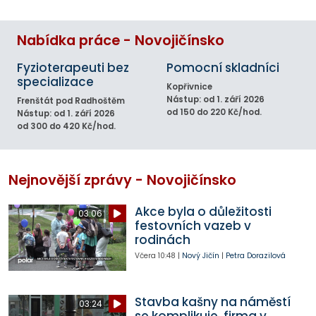
Nabídka práce - Novojičínsko
Fyzioterapeuti bez
Pomocní skladníci
specializace
Kopřivnice
Nástup: od 1. září 2026
Frenštát pod Radhoštěm
od 150 do 220 Kč/hod.
Nástup: od 1. září 2026
od 300 do 420 Kč/hod.
Nejnovější zprávy - Novojičínsko
Akce byla o důležitosti
03:06
festovních vazeb v
rodinách
Včera
10:48
|
Nový Jičín
|
Petra Dorazilová
Stavba kašny na náměstí
03:24