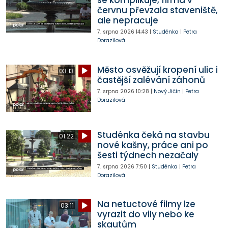
se komplikuje, firma v
červnu převzala staveniště,
ale nepracuje
7. srpna 2026
14:43
|
Studénka
|
Petra
Dorazilová
Město osvěžují kropení ulic i
03:13
častější zalévání záhonů
7. srpna 2026
10:28
|
Nový Jičín
|
Petra
Dorazilová
Studénka čeká na stavbu
01:22
nové kašny, práce ani po
šesti týdnech nezačaly
7. srpna 2026
7:50
|
Studénka
|
Petra
Dorazilová
Na netuctové filmy lze
03:11
vyrazit do vily nebo ke
skautům