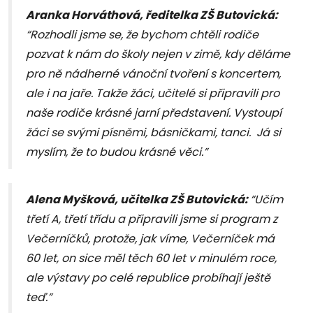
Aranka Horváthová, ředitelka ZŠ Butovická:
“Rozhodli jsme se, že bychom chtěli rodiče
pozvat k nám do školy nejen v zimě, kdy děláme
pro ně nádherné vánoční tvoření s koncertem,
ale i na jaře. Takže žáci, učitelé si připravili pro
naše rodiče krásné jarní představení. Vystoupí
žáci se svými písněmi, básničkami, tanci. Já si
myslím, že to budou krásné věci.”
Alena Myšková, učitelka ZŠ Butovická:
“Učím
třetí A, třetí třídu a připravili jsme si program z
Večerníčků, protože, jak víme, Večerníček má
60 let, on sice měl těch 60 let v minulém roce,
ale výstavy po celé republice probíhají ještě
teď.”