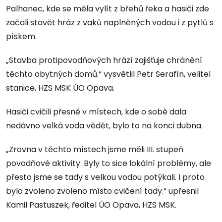
Palhanec, kde se měla vylít z břehů řeka a hasiči zde
začali stavět hráz z vaků naplněných vodou i z pytlů s
pískem.
„Stavba protipovodňových hrází zajišťuje chránění
těchto obytných domů.“ vysvětlil Petr Serafín, velitel
stanice, HZS MSK ÚO Opava.
Hasiči cvičili přesně v místech, kde o sobě dala
nedávno velká voda vědět, bylo to na konci dubna.
„Zrovna v těchto místech jsme měli III. stupeň
povodňové aktivity. Byly to sice lokální problémy, ale
přesto jsme se tady s velkou vodou potýkali. I proto
bylo zvoleno zvoleno místo cvičení tady.“ upřesnil
Kamil Pastuszek, ředitel ÚO Opava, HZS MSK.