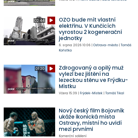
OZO bude mít vlastní
02:44
elektřinu. V Kunčicích
vyrostou 2 kogenerační
jednotky
6. srpna 2026
10:06
|
Ostrava-město
|
Tomáš
Kořistka
Zdrogovaný a opilý muž
01:20
vylezl bez jištění na
lezeckou stěnu ve Frýdku-
Místku
Včera
15:39
|
Frýdek-Místek
|
Tomáš Tikal
Nový český film Bojovník
ukáže ikonická místa
Ostravy, místní ho uvidí
mezi prvními
Komerční sdělení