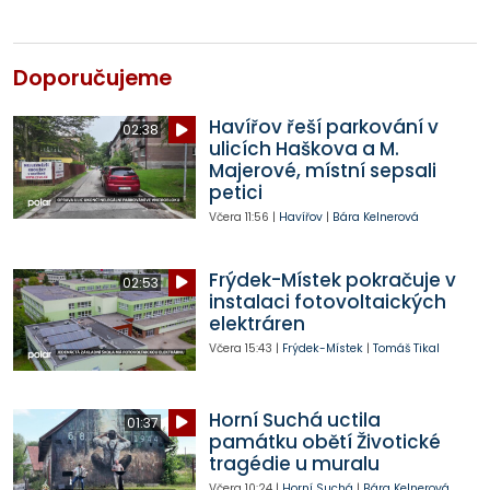
Doporučujeme
Havířov řeší parkování v
02:38
ulicích Haškova a M.
Majerové, místní sepsali
petici
Včera
11:56
|
Havířov
|
Bára Kelnerová
Frýdek-Místek pokračuje v
02:53
instalaci fotovoltaických
elektráren
Včera
15:43
|
Frýdek-Místek
|
Tomáš Tikal
Horní Suchá uctila
01:37
památku obětí Životické
tragédie u muralu
Včera
10:24
|
Horní Suchá
|
Bára Kelnerová