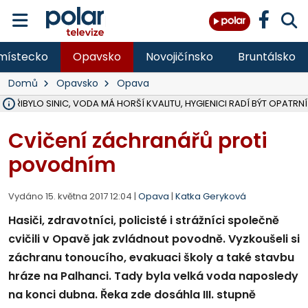
místecko
Opavsko
Novojičínsko
Bruntálsko
Domů
Opavsko
Opava
Ě PŘIBYLO SINIC, VODA MÁ HORŠÍ KVALITU, HYGIENICI RADÍ BÝT OPATRNÍ
ÚOHS DAL ZÁTORU POKUTU 100 000 ZA CHYBY V ZAKÁZCE NA OBN
AREÁL LODIČEK V KARVINÉ SE PŘIPRAVUJE NA VELKOU REKONSTRUKC
KARVINÁ ZNÁ BUDOUCÍ PODOBU AREÁLU LODIČKY V PARKU BOŽEN
CYKLISTU (74) SRAZIL V BRUNTÁLU KAMION, JE V OHROŽENÍ ŽIVOTA,
POLICIE HLEDÁ PŘÍPADNÉ SVĚDKY, KTEŘÍ POMŮŽOU OBJASNIT PRŮ
RADNÍ OSTRAVY A POSLANKYNĚ A. HOFFMANNOVÁ ZA PIRÁTY PODA
NA POSTUP MINISTERSTVA ŽIVOTNÍHO PROSTŘEDÍ V KAUZE HALDY 
MUŽ V PŘÍBOŘE SE VÁŽNĚ ZRANIL PŘI PRÁCI S ROZBRUŠOVAČKOU, I
SLEZSKÁ OSTRAVA PŘIPRAVUJE PROJEKTOVOU DOKUMENTACI PRO 
PODEZŘELÝ BALÍČEK ZASTAVIL PROVOZ NA NÁDRAŽÍ VE F-M, ČEKÁ 
CHLAPEČKA (2) V HAVÍŘOVĚ POKOUSAL PES, POLICIE HLEDÁ MAJITEL
MS KRAJ VYBUDUJE ZA 40 MILIONŮ V JABLUNKOVĚ NOVÝ MOST PŘES O
FOTBALISTA LAURI LAINE SE VRACÍ Z BANÍKU OSTRAVA NA PŮL ROK
F-M DOKONČIL VOLNOČASOVÝ AREÁL RIVKA PARK ZA 62 MILIONŮ,
​Cvičení záchranářů proti
povodním
Vydáno 15. května 2017 12:04 |
Opava
|
Katka Geryková
Hasiči, zdravotníci, policisté i strážníci společně
cvičili v Opavě jak zvládnout povodně. Vyzkoušeli si
záchranu tonoucího, evakuaci školy a také stavbu
hráze na Palhanci. Tady byla velká voda naposledy
na konci dubna. Řeka zde dosáhla III. stupně