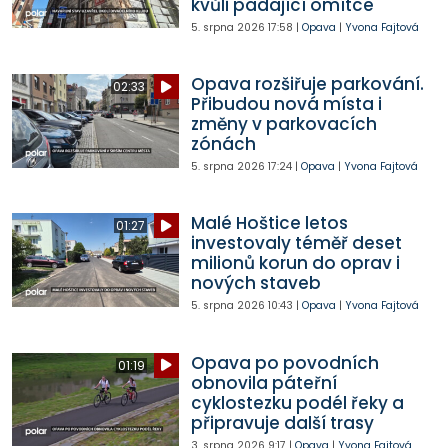
kvůli padající omítce
5. srpna 2026
17:58
|
Opava
|
Yvona Fajtová
Opava rozšiřuje parkování.
02:33
Přibudou nová místa i
změny v parkovacích
zónách
5. srpna 2026
17:24
|
Opava
|
Yvona Fajtová
Malé Hoštice letos
01:27
investovaly téměř deset
milionů korun do oprav i
nových staveb
5. srpna 2026
10:43
|
Opava
|
Yvona Fajtová
Opava po povodních
01:19
obnovila páteřní
cyklostezku podél řeky a
připravuje další trasy
3. srpna 2026
9:17
|
Opava
|
Yvona Fajtová