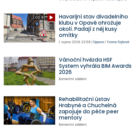
Havarijní stav divadelního
00:41
klubu v Opavě ohrožuje
okolí. Padají z něj kusy
omítky
1. srpna 2026
22:58
|
Opava
|
Yvona Fajtová
Vánoční hvězda HSF
System vyhrála BIM Awards
2026
Komerční sdělení
Rehabilitační ústav
Hrabyně a Chuchelná
zapojuje do péče peer
mentory
Komerční sdělení