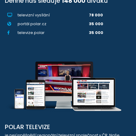
Denně nás sleduje
148 000
diváků
televizní vysílání
78 000
portál polar.cz
35 000
televize.polar
35 000
POLAR TELEVIZE
je nejúspěšnější regionální televizní společnost v ČR. Naše