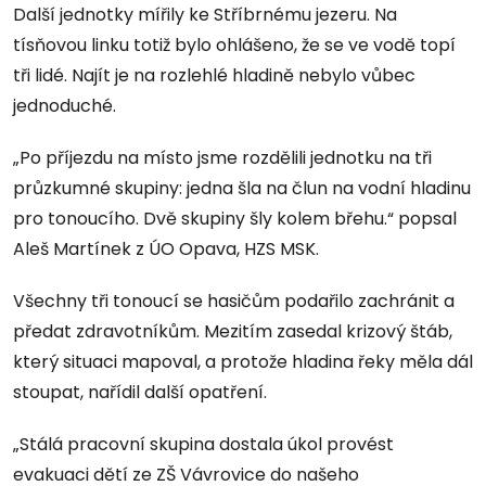
Další jednotky mířily ke Stříbrnému jezeru. Na
tísňovou linku totiž bylo ohlášeno, že se ve vodě topí
tři lidé. Najít je na rozlehlé hladině nebylo vůbec
jednoduché.
„Po příjezdu na místo jsme rozdělili jednotku na tři
průzkumné skupiny: jedna šla na člun na vodní hladinu
pro tonoucího. Dvě skupiny šly kolem břehu.“ popsal
Aleš Martínek z ÚO Opava, HZS MSK.
Všechny tři tonoucí se hasičům podařilo zachránit a
předat zdravotníkům. Mezitím zasedal krizový štáb,
který situaci mapoval, a protože hladina řeky měla dál
stoupat, nařídil další opatření.
„Stálá pracovní skupina dostala úkol provést
evakuaci dětí ze ZŠ Vávrovice do našeho