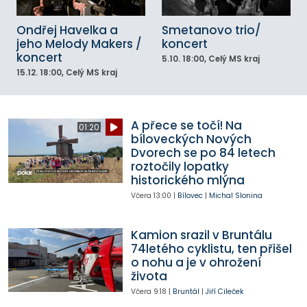
Ondřej Havelka a
Smetanovo trio/
jeho Melody Makers /
koncert
koncert
5.10.
18:00
, Celý MS kraj
15.12.
18:00
, Celý MS kraj
A přece se točí! Na
01:20
bíloveckých Nových
Dvorech se po 84 letech
roztočily lopatky
historického mlýna
Včera
13:00
|
Bílovec
|
Michal Slonina
Kamion srazil v Bruntálu
74letého cyklistu, ten přišel
o nohu a je v ohrožení
života
Včera
9:18
|
Bruntál
|
Jiří Cileček