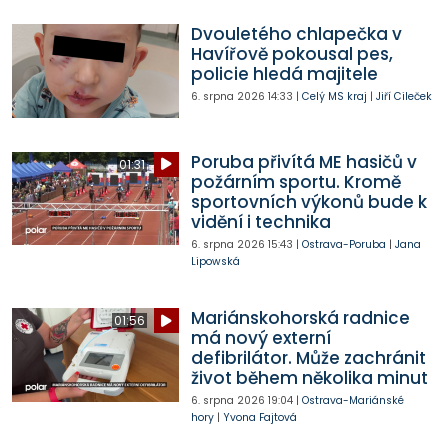
Dvouletého chlapečka v
Havířově pokousal pes,
policie hledá majitele
6. srpna 2026
14:33
|
Celý MS kraj
|
Jiří Cileček
Poruba přivítá ME hasičů v
01:31
požárním sportu. Kromě
sportovních výkonů bude k
vidění i technika
6. srpna 2026
15:43
|
Ostrava-Poruba
|
Jana
Lipowská
Mariánskohorská radnice
01:56
má nový externí
defibrilátor. Může zachránit
život během několika minut
6. srpna 2026
19:04
|
Ostrava-Mariánské
hory
|
Yvona Fajtová