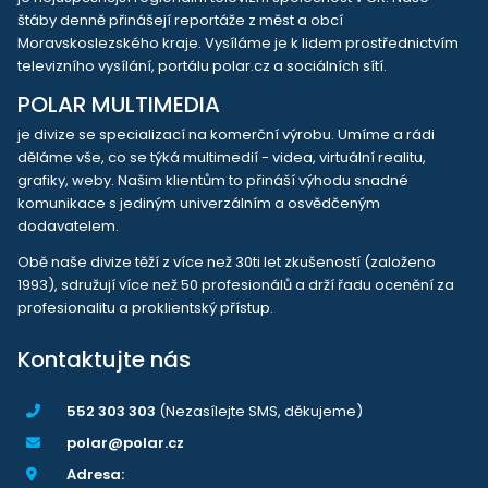
štáby denně přinášejí reportáže z měst a obcí
Moravskoslezského kraje. Vysíláme je k lidem prostřednictvím
televizního vysílání, portálu polar.cz a sociálních sítí.
POLAR MULTIMEDIA
je divize se specializací na komerční výrobu. Umíme a rádi
děláme vše, co se týká multimedií - videa, virtuální realitu,
grafiky, weby. Našim klientům to přináší výhodu snadné
komunikace s jediným univerzálním a osvědčeným
dodavatelem.
Obě naše divize těží z více než 30ti let zkušeností (založeno
1993), sdružují více než 50 profesionálů a drží řadu ocenění za
profesionalitu a proklientský přístup.
Kontaktujte nás
552 303 303
(Nezasílejte SMS, děkujeme)
polar@polar.cz
Adresa: