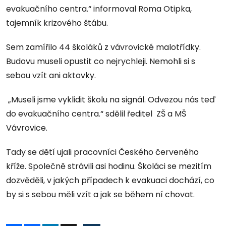
evakuačního centra.“ informoval Roma Otipka,
tajemník krizového štábu.
Sem zamířilo 44 školáků z vávrovické malotřídky.
Budovu museli opustit co nejrychleji. Nemohli si s
sebou vzít ani aktovky.
„Museli jsme vyklidit školu na signál. Odvezou nás teď
do evakuačního centra.“ sdělil ředitel ZŠ a MŠ
Vávrovice.
Tady se dětí ujali pracovníci Českého červeného
kříže. Společně strávili asi hodinu. Školáci se mezitím
dozvěděli, v jakých případech k evakuaci dochází, co
by si s sebou měli vzít a jak se během ní chovat.