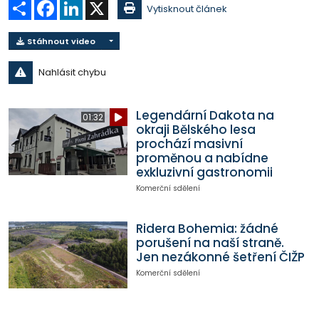
Sdílet
Facebook
LinkedIn
X
Vytisknout článek
Stáhnout video
Nahlásit chybu
Legendární Dakota na
01:32
okraji Bělského lesa
prochází masivní
proměnou a nabídne
exkluzivní gastronomii
Komerční sdělení
Ridera Bohemia: žádné
porušení na naší straně.
Jen nezákonné šetření ČIŽP
Komerční sdělení