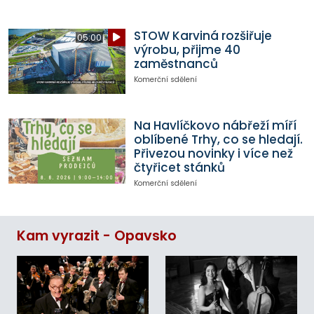
STOW Karviná rozšiřuje
05:00
výrobu, přijme 40
zaměstnanců
Komerční sdělení
Na Havlíčkovo nábřeží míří
oblíbené Trhy, co se hledají.
Přivezou novinky i více než
čtyřicet stánků
Komerční sdělení
Kam vyrazit - Opavsko