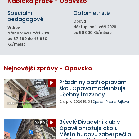
Nabídka práce - Opavsko
Speciální
Optometristé
pedagogové
Opava
Nástup: od 1. září 2026
Vítkov
od 50 000 Kč/měsíc
Nástup: od 1. září 2026
od 37 580 do 48 990
Kč/měsíc
Nejnovější zprávy - Opavsko
Prázdniny patří opravám
02:56
škol. Opava modernizuje
učebny i rozvody
5. srpna 2026
18:13
|
Opava
|
Yvona Fajtová
Bývalý Divadelní klub v
02:59
Opavě ohrožuje okolí.
Město budovu zabezpečilo