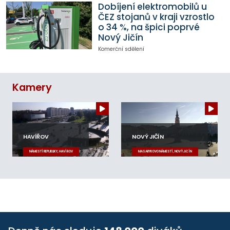
Dobíjení elektromobilů u
ČEZ stojanů v kraji vzrostlo
o 34 %, na špici poprvé
Nový Jičín
Komerční sdělení
Kamery
HAVÍŘOV
NOVÝ JIČÍN
NÁMĚSTÍ REPUBLIKY, HAVÍŘOV
MASARYKOVO NÁMĚSTÍ, NOVÝ JIČÍN