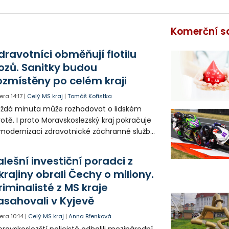
Komerční s
dravotníci obměňují flotilu
ozů. Sanitky budou
ozmístěny po celém kraji
era
14:17
|
Celý MS kraj
|
Tomáš Kořistka
ždá minuta může rozhodovat o lidském
votě. I proto Moravskoslezský kraj pokračuje
modernizaci zdravotnické záchranné služby
do provozu nyní zamířilo 14 nových sanitek
bavených nejmodernější technikou.
alešní investiční poradci z
krajiny obrali Čechy o miliony.
riminalisté z MS kraje
asahovali v Kyjevě
era
10:14
|
Celý MS kraj
|
Anna Břenková
ravskoslezští policisté odhalili mezinárodní