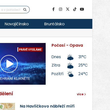
Novojičínsko
Bruntálsko
Počasí - Opava
Dnes
31°C
Zítra
25°C
Přehrát
Pozítří
24°C
video
dělení
více
Na Havlíčkovo nábřeží míří