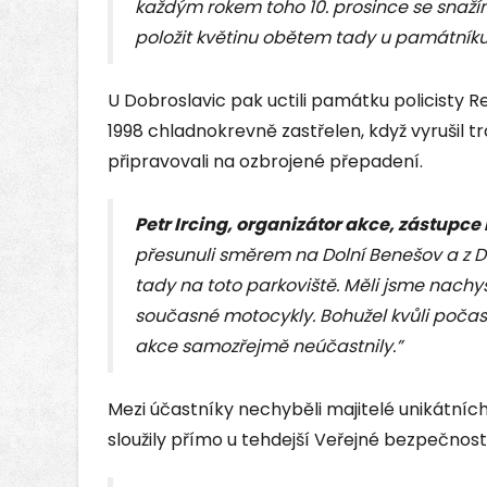
každým rokem toho 10. prosince se snaží
položit květinu obětem tady u památníku
U Dobroslavic pak uctili památku policisty R
1998 chladnokrevně zastřelen, když vyrušil tr
připravovali na ozbrojené přepadení.
Petr Ircing, organizátor akce, zástupce 
přesunuli směrem na Dolní Benešov a z D
tady na toto parkoviště. Měli jsme nach
současné motocykly. Bohužel kvůli počasí
akce samozřejmě neúčastnily.”
Mezi účastníky nechyběli majitelé unikátních
sloužily přímo u tehdejší Veřejné bezpečnosti