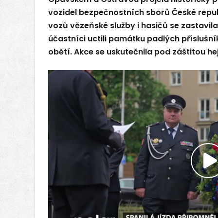
vozidel bezpečnostních sborů České republ
vozů vězeňské služby i hasičů se zastavila
účastníci uctili památku padlých příslušní
obětí. Akce se uskutečnila pod záštitou 
P
v