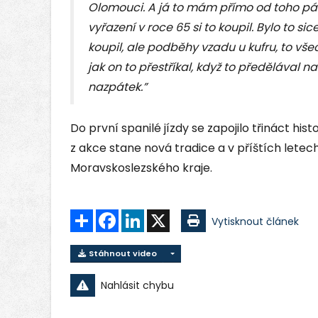
Olomouci. A já to mám přímo od toho pána
vyřazení v roce 65 si to koupil. Bylo to si
koupil, ale podběhy vzadu u kufru, to vš
jak on to přestříkal, když to předělával na 
nazpátek.”
Do první spanilé jízdy se zapojilo třináct hist
z akce stane nová tradice a v příštích letech
Moravskoslezského kraje.
Sdílet
Facebook
LinkedIn
X
Vytisknout článek
Stáhnout video
Nahlásit chybu