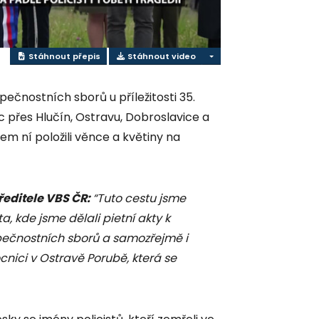
Stáhnout přepis
Stáhnout video
pečnostních sborů u příležitosti 35.
c přes Hlučín, Ostravu, Dobroslavice a
em ní položili věnce a květiny na
 ředitele VBS ČR:
“Tuto cestu jsme
a, kde jsme dělali pietní akty k
pečnostních sborů a samozřejmě i
cnici v Ostravě Porubě, která se