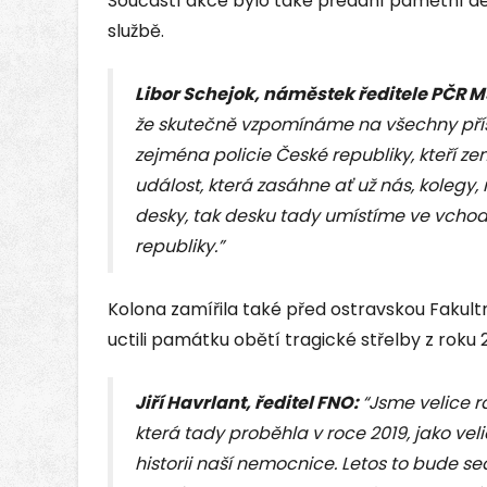
Součástí akce bylo také předání pamětní desk
službě.
Libor Schejok, náměstek ředitele PČR 
že skutečně vzpomínáme na všechny přís
zejména policie České republiky, kteří ze
událost, která zasáhne ať už nás, kolegy, 
desky, tak desku tady umístíme ve vchodu
republiky.”
Kolona zamířila také před ostravskou Fakult
uctili památku obětí tragické střelby z roku 2
Jiří Havrlant, ředitel FNO:
“Jsme velice rá
která tady proběhla v roce 2019, jako vel
historii naší nemocnice. Letos to bude se