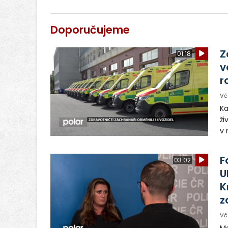
Doporučujeme
Z
01:18
v
r
Vč
Ka
ži
v 
– 
vy
F
03:02
U
K
z
Vč
Mo