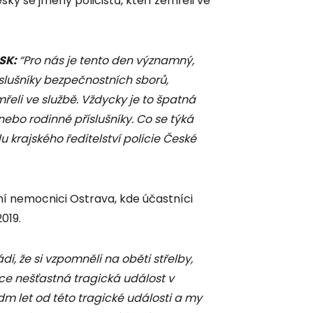
y se jmény policistů, kteří zemřeli ve
MSK:
“Pro nás je tento den významný,
lušníky bezpečnostních sborů,
mřeli ve službě. Vždycky je to špatná
nebo rodinné příslušníky. Co se týká
 krajského ředitelství policie České
ní nemocnici Ostrava, kde účastníci
019.
di, že si vzpomněli na oběti střelby,
ice nešťastná tragická událost v
dm let od této tragické události a my