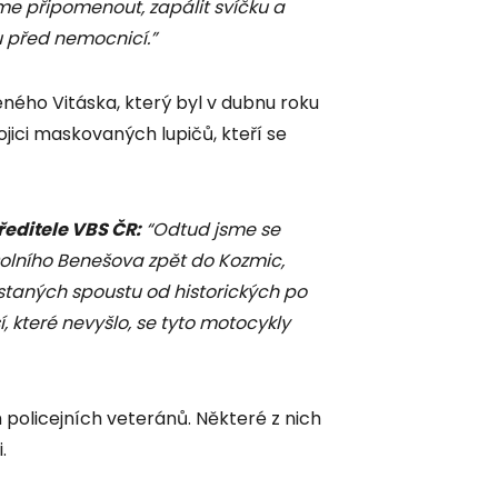
me připomenout, zapálit svíčku a
 před nemocnicí.”
eného Vitáska, který byl v dubnu roku
ojici maskovaných lupičů, kteří se
ředitele VBS ČR:
“Odtud jsme se
olního Benešova zpět do Kozmic,
ystaných spoustu od historických po
, které nevyšlo, se tyto motocykly
 policejních veteránů. Některé z nich
.