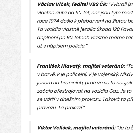
Václav Vlček, ředitel VBS ČR:
“Vybrali j
vlastně auta od 50. let, což jsou tyto modr
roce 1974 došlo k přebarvení na žlutou b
Ta vozidla vlastně jezdila Škoda 120 Favorit
doplnění po 90. letech vlastně máme tad
už s nápisem policie.”
František Hlavatý, majitel veteránů:
“To
v barvě. P je policejní, V je vojenský. Nik
jenom na hranicích, protože se to neujal
začalo přestrojovat na vozidla Gaz. Je to 
se udrží v dnešním provozu. Taková ta př
provozu. Ta překáží.”
Viktor Velíšek, majitel veteránů:
“Je to 