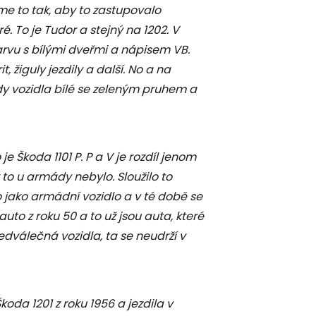
sme to tak, aby to zastupovalo
é. To je Tudor a stejný na 1202. V
arvu s bílými dveřmi a nápisem VB.
, žiguly jezdily a další. No a na
y vozidla bílé se zeleným pruhem a
 je Škoda 1101 P. P a V je rozdíl jenom
dy to u armády nebylo. Sloužilo to
o jako armádní vozidlo a v té době se
auto z roku 50 a to už jsou auta, které
edválečná vozidla, ta se neudrží v
Škoda 1201 z roku 1956 a jezdila v