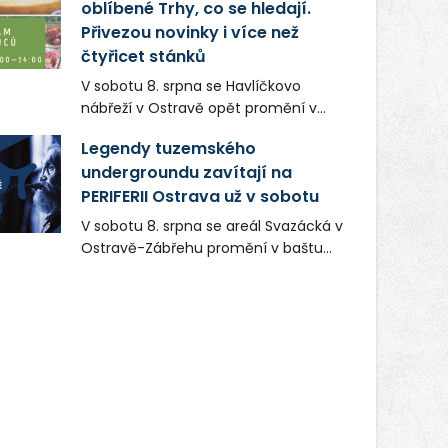
oblíbené Trhy, co se hledají.
Přivezou novinky i více než
čtyřicet stánků
V sobotu 8. srpna se Havlíčkovo
nábřeží v Ostravě opět promění v
místo plné vůní, chutí a poctivých
Legendy tuzemského
lokálních výrobků. Trhy, co se hledají
undergroundu zavítají na
tentokrát nabídnou více než čtyřicet
PERIFERII Ostrava už v sobotu
pečlivě vybraných stánků s kvalitní
gastronomií, farmářskými produkty,
V sobotu 8. srpna se areál Svazácká v
designem i řemeslnou tvorbou.
Ostravě-Zábřehu promění v baštu
Návštěvníci se mohou těšit nejen na
undergroundové a alternativní
oblíbené stálice, ale také na řadu
hudby. Uskuteční se zde totiž první
novinek, které v Ostravě běžně
ročník festivalu PERIFERIE Ostrava.
nepotkají.
Brány areálu se otevřou půlhodinu po
poledni, na příchozí čekají koncerty,
autorská čtení a rozhovory.
Vstupenky v ceně 450 Kč jsou v
prodeji.