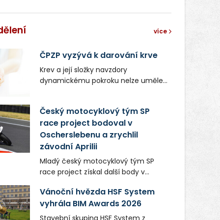
dělení
více
ČPZP vyzývá k darování krve
Krev a její složky navzdory
dynamickému pokroku nelze uměle
vyrobit. Zdravotnictví se tudíž bez
ochoty lidí darovat tuto
Český motocyklový tým SP
nenahraditelnou tělní tekutinu
race project bodoval v
neobejde. Naléhavá potřeba doplnit
Oscherslebenu a zrychlil
krevní zásoby nastává vždy v létě,
kdy stoupá počet úrazů. Česká
závodní Aprilii
průmyslová zdravotní pojišťovna
Mladý český motocyklový tým SP
(ČPZP) apeluje na všechny, kteří se
race project získal další body v
těší dobrému zdraví, aby se stali
mezinárodním šampionátu EURO
pravidelnými dárci krve.
Vánoční hvězda HSF System
MOTO. Při závodním víkendu, který se
vyhrála BIM Awards 2026
konal od 31. července do 2. srpna na
německém okruhu Oschersleben,
Stavební skupina HSF System z