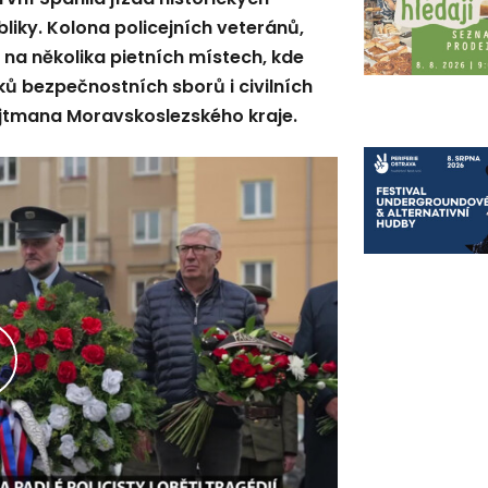
iky. Kolona policejních veteránů,
 na několika pietních místech, kde
ků bezpečnostních sborů i civilních
hejtmana Moravskoslezského kraje.
řehrát
ideo