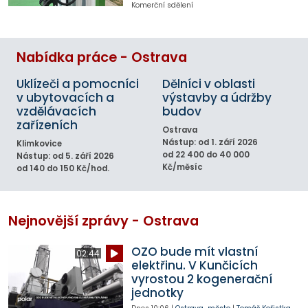
Komerční sdělení
Nabídka práce - Ostrava
Uklízeči a pomocníci
Dělníci v oblasti
v ubytovacích a
výstavby a údržby
vzdělávacích
budov
zařízeních
Ostrava
Nástup: od 1. září 2026
Klimkovice
od 22 400 do 40 000
Nástup: od 5. září 2026
Kč/měsíc
od 140 do 150 Kč/hod.
Nejnovější zprávy - Ostrava
OZO bude mít vlastní
02:44
elektřinu. V Kunčicích
vyrostou 2 kogenerační
jednotky