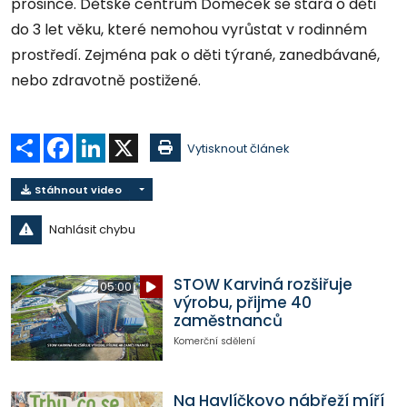
prosince. Dětské centrum Domeček se stará o děti
do 3 let věku, které nemohou vyrůstat v rodinném
prostředí. Zejména pak o děti týrané, zanedbávané,
nebo zdravotně postižené.
Sdílet
Facebook
LinkedIn
X
Vytisknout článek
Stáhnout video
Nahlásit chybu
STOW Karviná rozšiřuje
05:00
výrobu, přijme 40
zaměstnanců
Komerční sdělení
Na Havlíčkovo nábřeží míří