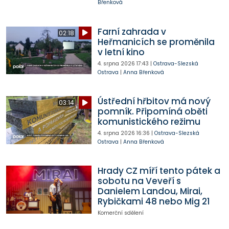
Břenková
Farní zahrada v
02:18
Heřmanicích se proměnila
v letní kino
4. srpna 2026
17:43
|
Ostrava-Slezská
Ostrava
|
Anna Břenková
Ústřední hřbitov má nový
03:14
pomník. Připomíná oběti
komunistického režimu
4. srpna 2026
16:36
|
Ostrava-Slezská
Ostrava
|
Anna Břenková
Hrady CZ míří tento pátek a
sobotu na Veveří s
Danielem Landou, Mirai,
Rybičkami 48 nebo Mig 21
Komerční sdělení