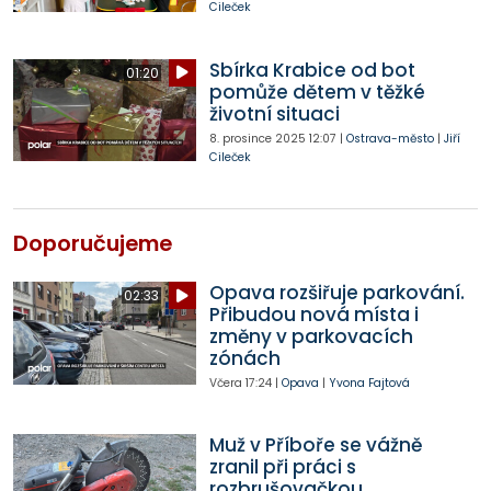
Cileček
Sbírka Krabice od bot
01:20
pomůže dětem v těžké
životní situaci
8. prosince 2025
12:07
|
Ostrava-město
|
Jiří
Cileček
Doporučujeme
Opava rozšiřuje parkování.
02:33
Přibudou nová místa i
změny v parkovacích
zónách
Včera
17:24
|
Opava
|
Yvona Fajtová
Muž v Příboře se vážně
zranil při práci s
rozbrušovačkou