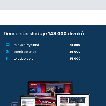
Denně nás sleduje
148 000
diváků
televizní vysílání
78 000
portál polar.cz
35 000
televize.polar
35 000