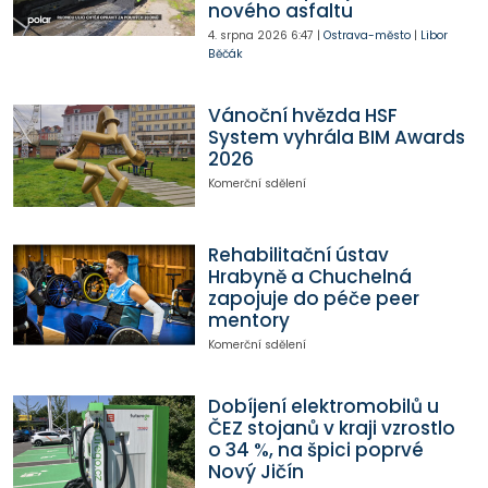
nového asfaltu
4. srpna 2026
6:47
|
Ostrava-město
|
Libor
Běčák
Vánoční hvězda HSF
System vyhrála BIM Awards
2026
Komerční sdělení
Rehabilitační ústav
Hrabyně a Chuchelná
zapojuje do péče peer
mentory
Komerční sdělení
Dobíjení elektromobilů u
ČEZ stojanů v kraji vzrostlo
o 34 %, na špici poprvé
Nový Jičín