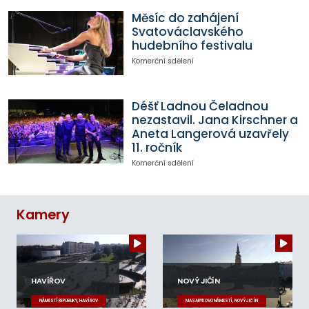
Měsíc do zahájení
Svatováclavského
hudebního festivalu
Komerční sdělení
Déšť Ladnou Čeladnou
nezastavil. Jana Kirschner a
Aneta Langerová uzavřely
11. ročník
Komerční sdělení
Kamery
HAVÍŘOV
NOVÝ JIČÍN
NÁMĚSTÍ REPUBLIKY, HAVÍŘOV
MASARYKOVO NÁMĚSTÍ, NOVÝ JIČÍN