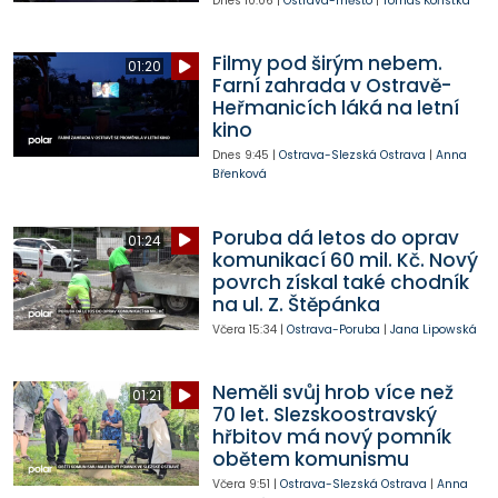
Dnes
10:06
|
Ostrava-město
|
Tomáš Kořistka
Filmy pod širým nebem.
01:20
Farní zahrada v Ostravě-
Heřmanicích láká na letní
kino
Dnes
9:45
|
Ostrava-Slezská Ostrava
|
Anna
Břenková
Poruba dá letos do oprav
01:24
komunikací 60 mil. Kč. Nový
povrch získal také chodník
na ul. Z. Štěpánka
Včera
15:34
|
Ostrava-Poruba
|
Jana Lipowská
Neměli svůj hrob více než
01:21
70 let. Slezskoostravský
hřbitov má nový pomník
obětem komunismu
Včera
9:51
|
Ostrava-Slezská Ostrava
|
Anna