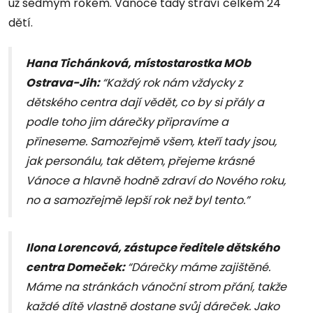
už sedmým rokem. Vánoce tady stráví celkem 24
dětí.
Hana Tichánková, místostarostka MOb
Ostrava-Jih:
“Každý rok nám vždycky z
dětského centra dají vědět, co by si přály a
podle toho jim dárečky připravíme a
přineseme. Samozřejmě všem, kteří tady jsou,
jak personálu, tak dětem, přejeme krásné
Vánoce a hlavně hodně zdraví do Nového roku,
no a samozřejmě lepší rok než byl tento.”
Ilona Lorencová, zástupce ředitele dětského
centra Domeček:
“Dárečky máme zajištěné.
Máme na stránkách vánoční strom přání, takže
každé dítě vlastně dostane svůj dáreček. Jako