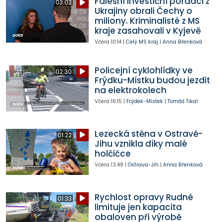
Falešní investiční poradci z
03:02
Ukrajiny obrali Čechy o
miliony. Kriminalisté z MS
kraje zasahovali v Kyjevě
Včera
10:14
|
Celý MS kraj
|
Anna Břenková
Policejní cyklohlídky ve
02:30
Frýdku-Místku budou jezdit
na elektrokolech
Včera
16:15
|
Frýdek-Místek
|
Tomáš Tikal
Lezecká stěna v Ostravě-
01:22
Jihu vznikla díky malé
holčičce
Včera
13:48
|
Ostrava-Jih
|
Anna Břenková
Rychlost opravy Rudné
01:33
limituje jen kapacita
obaloven při výrobě