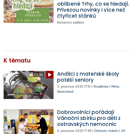
oblíbené Trhy, co se hledají.
Přivezou novinky i více než
čtyřicet stánků
Komerční sdělení
K tématu
Andílci z mateřské školy
02:33
potěší seniory
3. prosince 2025
17:16
|
Studénka
|
Petra
Dorazilová
Dobrovolníci pořádají
Vánoční sbírku pro děti z
ostravských nemocnic
6. prosince 2025
17:48
|
Ostrava-město
|
Jiří