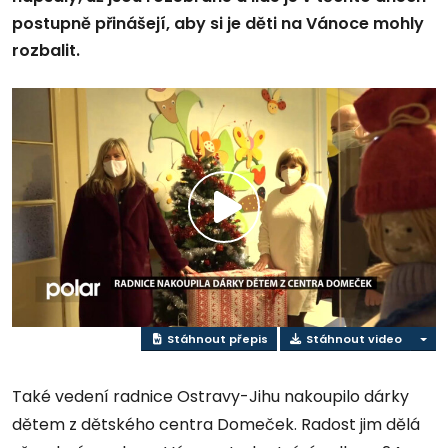
postupně přinášejí, aby si je děti na Vánoce mohly
rozbalit.
Přehrát
video
Stáhnout přepis
Stáhnout video
Také vedení radnice Ostravy-Jihu nakoupilo dárky
dětem z dětského centra Domeček. Radost jim dělá