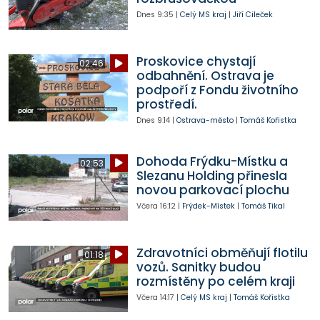
Dnes
9:35
|
Celý MS kraj
|
Jiří Cileček
Proskovice chystají
02:46
odbahnění. Ostrava je
podpoří z Fondu životního
prostředí.
Dnes
9:14
|
Ostrava-město
|
Tomáš Kořistka
Dohoda Frýdku-Místku a
02:53
Slezanu Holding přinesla
novou parkovací plochu
Včera
16:12
|
Frýdek-Místek
|
Tomáš Tikal
Zdravotníci obměňují flotilu
01:18
vozů. Sanitky budou
rozmístěny po celém kraji
Včera
14:17
|
Celý MS kraj
|
Tomáš Kořistka