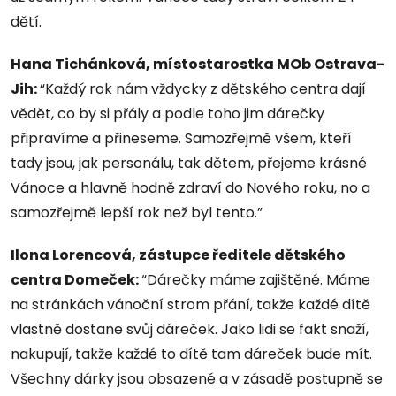
dětí.
Hana Tichánková, místostarostka MOb Ostrava-
Jih:
“Každý rok nám vždycky z dětského centra dají
vědět, co by si přály a podle toho jim dárečky
připravíme a přineseme. Samozřejmě všem, kteří
tady jsou, jak personálu, tak dětem, přejeme krásné
Vánoce a hlavně hodně zdraví do Nového roku, no a
samozřejmě lepší rok než byl tento.”
Ilona Lorencová, zástupce ředitele dětského
centra Domeček:
“Dárečky máme zajištěné. Máme
na stránkách vánoční strom přání, takže každé dítě
vlastně dostane svůj dáreček. Jako lidi se fakt snaží,
nakupují, takže každé to dítě tam dáreček bude mít.
Všechny dárky jsou obsazené a v zásadě postupně se