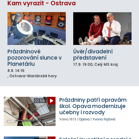
Kam vyrazit - Ostrava
Prázdninové
Úvěr/divadelní
pozorování slunce v
představení
Planetáriu
17.9.
19:00
, Celý MS kraj
8.8.
14:15
, Ostrava-Mariánské hory
Prázdniny patří opravám
02:56
škol. Opava modernizuje
učebny i rozvody
Včera
18:13
|
Opava
|
Yvona Fajtová