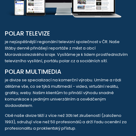
POLAR TELEVIZE
je nejúspěšnější regionální televizní společnost v ČR. Naše
štáby denně přinášejí reportáže z měst a obcí
Moravskoslezského kraje. Vysíláme je k lidem prostřednictvím
televizního vysílání, portálu polar.cz a sociálních sítí.
POLAR MULTIMEDIA
je divize se specializací na komerční výrobu. Umíme a rádi
děláme vše, co se týká multimedií - videa, virtuální realitu,
grafiky, weby. Našim klientům to přináší výhodu snadné
komunikace s jediným univerzálním a osvědčeným
dodavatelem.
Obě naše divize těží z více než 30ti let zkušeností (založeno
1993), sdružují více než 50 profesionálů a drží řadu ocenění za
profesionalitu a proklientský přístup.