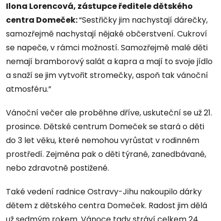
Ilona Lorencová, zástupce ředitele dětského
centra Domeček:
“Sestřičky jim nachystají dárečky,
samozřejmě nachystají nějaké občerstvení. Cukroví
se napeče, v rámci možností. Samozřejmě malé děti
nemají bramborový salát a kapra a mají to svoje jídlo
a snaží se jim vytvořit stromečky, aspoň tak vánoční
atmosféru.”
Vánoční večer ale proběhne dříve, uskuteční se už 21.
prosince. Dětské centrum Domeček se stará o děti
do 3 let věku, které nemohou vyrůstat v rodinném
prostředí. Zejména pak o děti týrané, zanedbávané,
nebo zdravotně postižené.
Také vedení radnice Ostravy-Jihu nakoupilo dárky
dětem z dětského centra Domeček. Radost jim dělá
už sedmým rokem. Vánoce tady stráví celkem 24