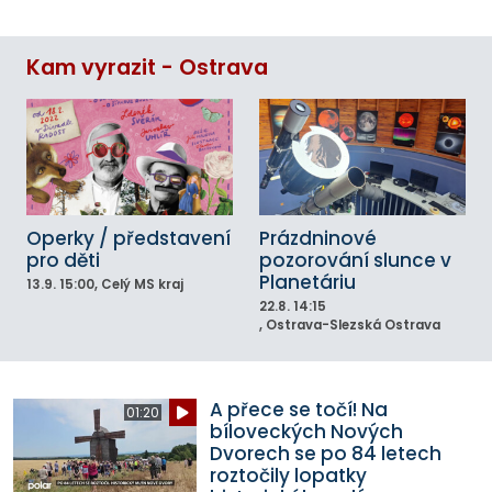
Kam vyrazit - Ostrava
Operky / představení
Prázdninové
pro děti
pozorování slunce v
Planetáriu
13.9.
15:00
, Celý MS kraj
22.8.
14:15
, Ostrava-Slezská Ostrava
A přece se točí! Na
01:20
bíloveckých Nových
Dvorech se po 84 letech
roztočily lopatky