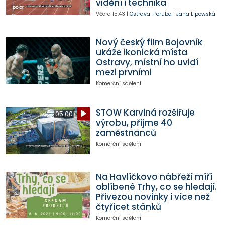
vidění i technika
Včera
15:43
|
Ostrava-Poruba
|
Jana Lipowská
Nový český film Bojovník
ukáže ikonická místa
Ostravy, místní ho uvidí
mezi prvními
Komerční sdělení
STOW Karviná rozšiřuje
05:00
výrobu, přijme 40
zaměstnanců
Komerční sdělení
Na Havlíčkovo nábřeží míří
oblíbené Trhy, co se hledají.
Přivezou novinky i více než
čtyřicet stánků
Komerční sdělení