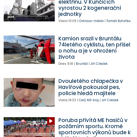
elektřinu. V Kunčicích
vyrostou 2 kogenerační
jednotky
Včera
10:06
|
Ostrava-město
|
Tomáš Kořistka
Kamion srazil v Bruntálu
74letého cyklistu, ten přišel
o nohu a je v ohrožení
života
Dnes
9:18
|
Bruntál
|
Jiří Cileček
Dvouletého chlapečka v
Havířově pokousal pes,
policie hledá majitele
Včera
14:33
|
Celý MS kraj
|
Jiří Cileček
Poruba přivítá ME hasičů v
01:31
požárním sportu. Kromě
sportovních výkonů bude k