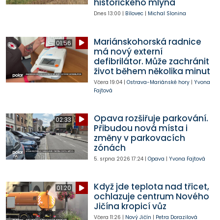
historického mlýna
Dnes
13:00
|
Bílovec
|
Michal Slonina
Mariánskohorská radnice
01:56
má nový externí
defibrilátor. Může zachránit
život během několika minut
Včera
19:04
|
Ostrava-Mariánské hory
|
Yvona
Fajtová
Opava rozšiřuje parkování.
02:33
Přibudou nová místa i
změny v parkovacích
zónách
5. srpna 2026
17:24
|
Opava
|
Yvona Fajtová
Když jde teplota nad třicet,
01:20
ochlazuje centrum Nového
Jičína kropicí vůz
Včera
11:26
|
Nový Jičín
|
Petra Dorazilová