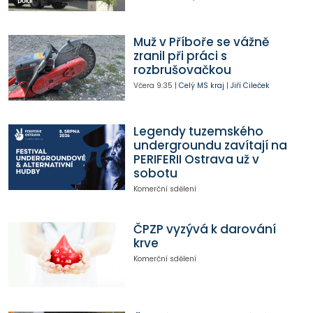
Muž v Příboře se vážně
zranil při práci s
rozbrušovačkou
Včera
9:35
|
Celý MS kraj
|
Jiří Cileček
Legendy tuzemského
undergroundu zavítají na
PERIFERII Ostrava už v
sobotu
Komerční sdělení
ČPZP vyzývá k darování
krve
Komerční sdělení