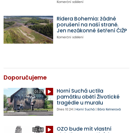
Komerční sdělení
Ridera Bohemia: žádné
porušení na naší straně.
Jen nezákonné šetření ČIŽP
Komerční sdělení
Doporučujeme
Horní Suchá uctila
01:37
památku obětí Životické
tragédie u muralu
Dnes
10:24
|
Horní Suchá
|
Bára Kelnerová
OZO bude mít vlastní
02:44