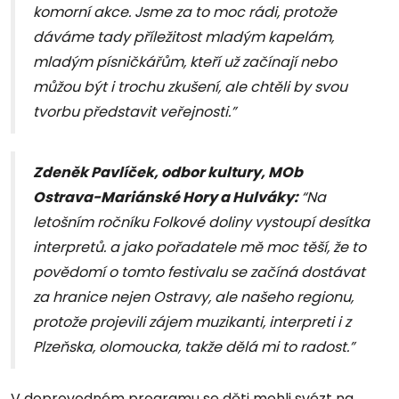
komorní akce. Jsme za to moc rádi, protože
dáváme tady příležitost mladým kapelám,
mladým písničkářům, kteří už začínají nebo
můžou být i trochu zkušení, ale chtěli by svou
tvorbu představit veřejnosti.”
Zdeněk Pavlíček, odbor kultury, MOb
Ostrava-Mariánské Hory a Hulváky:
“Na
letošním ročníku Folkové doliny vystoupí desítka
interpretů. a jako pořadatele mě moc těší, že to
povědomí o tomto festivalu se začíná dostávat
za hranice nejen Ostravy, ale našeho regionu,
protože projevili zájem muzikanti, interpreti i z
Plzeňska, olomoucka, takže dělá mi to radost.”
V doprovodném programu se děti mohli svézt na