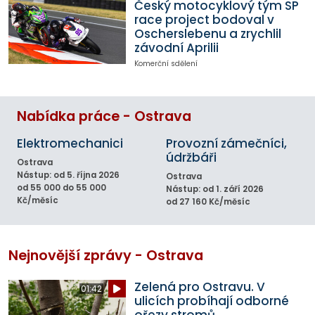
Český motocyklový tým SP
race project bodoval v
Oscherslebenu a zrychlil
závodní Aprilii
Komerční sdělení
Nabídka práce - Ostrava
Elektromechanici
Provozní zámečníci,
údržbáři
Ostrava
Nástup: od 5. října 2026
Ostrava
od 55 000 do 55 000
Nástup: od 1. září 2026
Kč/měsíc
od 27 160 Kč/měsíc
Nejnovější zprávy - Ostrava
Zelená pro Ostravu. V
01:42
ulicích probíhají odborné