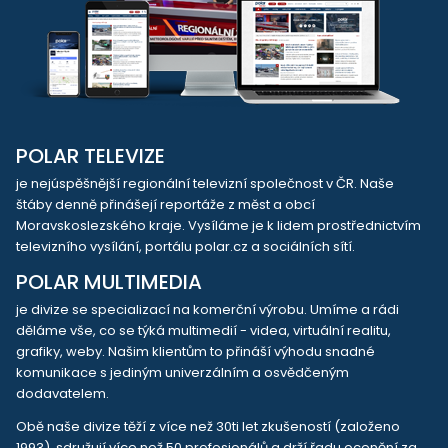
POLAR TELEVIZE
je nejúspěšnější regionální televizní společnost v ČR. Naše
štáby denně přinášejí reportáže z měst a obcí
Moravskoslezského kraje. Vysíláme je k lidem prostřednictvím
televizního vysílání, portálu polar.cz a sociálních sítí.
POLAR MULTIMEDIA
je divize se specializací na komerční výrobu. Umíme a rádi
děláme vše, co se týká multimedií - videa, virtuální realitu,
grafiky, weby. Našim klientům to přináší výhodu snadné
komunikace s jediným univerzálním a osvědčeným
dodavatelem.
Obě naše divize těží z více než 30ti let zkušeností (založeno
1993), sdružují více než 50 profesionálů a drží řadu ocenění za