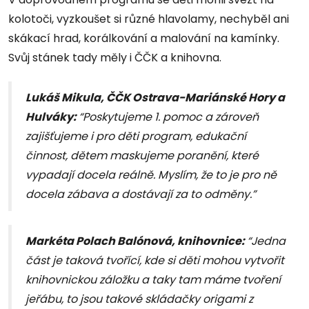
kolotoči, vyzkoušet si různé hlavolamy, nechyběl ani
skákací hrad, korálkování a malování na kamínky.
Svůj stánek tady měly i ČČK a knihovna.
Lukáš Mikula, ČČK Ostrava-Mariánské Hory a
Hulváky:
“Poskytujeme 1. pomoc a zároveň
zajišťujeme i pro děti program, edukační
činnost, dětem maskujeme poranění, které
vypadají docela reálně. Myslím, že to je pro ně
docela zábava a dostávají za to odměny.”
Markéta Polach Balónová, knihovnice:
“Jedna
část je taková tvořící, kde si děti mohou vytvořit
knihovnickou záložku a taky tam máme tvoření
jeřábu, to jsou takové skládačky origami z