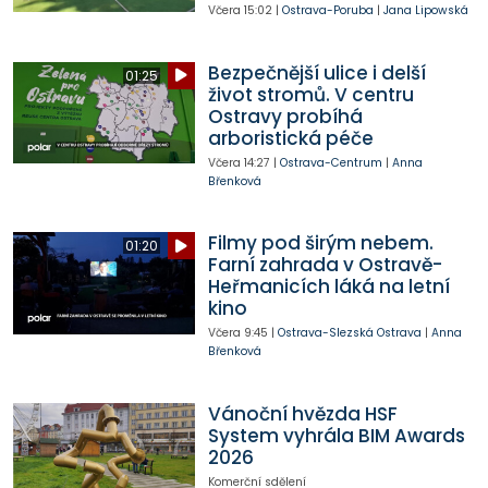
Včera
15:02
|
Ostrava-Poruba
|
Jana Lipowská
Bezpečnější ulice i delší
01:25
život stromů. V centru
Ostravy probíhá
arboristická péče
Včera
14:27
|
Ostrava-Centrum
|
Anna
Břenková
Filmy pod širým nebem.
01:20
Farní zahrada v Ostravě-
Heřmanicích láká na letní
kino
Včera
9:45
|
Ostrava-Slezská Ostrava
|
Anna
Břenková
Vánoční hvězda HSF
System vyhrála BIM Awards
2026
Komerční sdělení