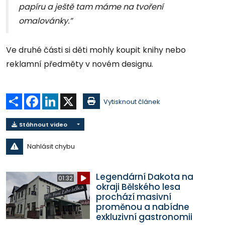
papíru a ještě tam máme na tvoření
omalovánky.”
Ve druhé části si děti mohly koupit knihy nebo
reklamní předměty v novém designu.
Sdílet
Facebook
LinkedIn
X
Vytisknout článek
Stáhnout video
Nahlásit chybu
Legendární Dakota na
01:32
okraji Bělského lesa
prochází masivní
proměnou a nabídne
exkluzivní gastronomii