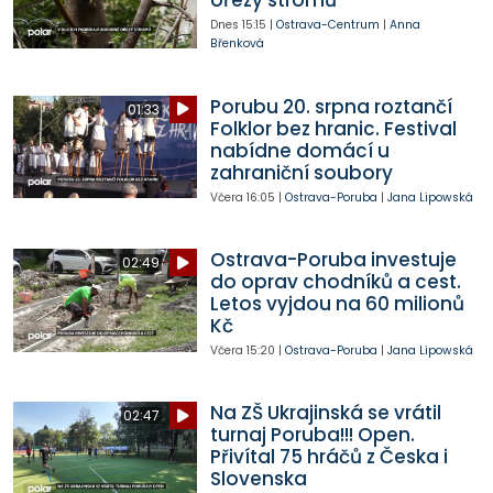
ořezy stromů
Dnes
15:15
|
Ostrava-Centrum
|
Anna
Břenková
Porubu 20. srpna roztančí
01:33
Folklor bez hranic. Festival
nabídne domácí u
zahraniční soubory
Včera
16:05
|
Ostrava-Poruba
|
Jana Lipowská
Ostrava-Poruba investuje
02:49
do oprav chodníků a cest.
Letos vyjdou na 60 milionů
Kč
Včera
15:20
|
Ostrava-Poruba
|
Jana Lipowská
Na ZŠ Ukrajinská se vrátil
02:47
turnaj Poruba!!! Open.
Přivítal 75 hráčů z Česka i
Slovenska