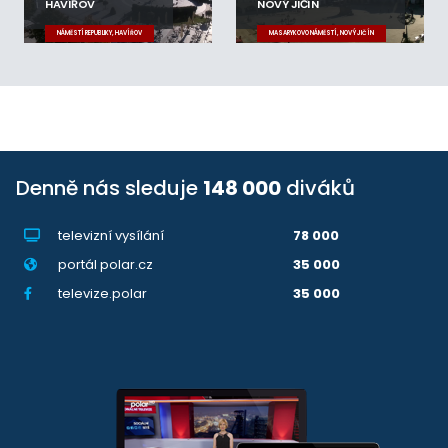
HAVÍŘOV
NOVÝ JIČÍN
NÁMĚSTÍ REPUBLIKY, HAVÍŘOV
MASARYKOVO NÁMĚSTÍ, NOVÝ JIČÍN
Denně nás sleduje
148 000
diváků
televizní vysílání
78 000
portál polar.cz
35 000
televize.polar
35 000