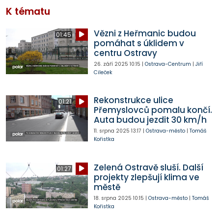
K tématu
Vězni z Heřmanic budou
01:45
pomáhat s úklidem v
centru Ostravy
26. září 2025
10:15
|
Ostrava-Centrum
|
Jiří
Cileček
Rekonstrukce ulice
01:21
Přemyslovců pomalu končí.
Auta budou jezdit 30 km/h
11. srpna 2025
13:17
|
Ostrava-město
|
Tomáš
Kořistka
Zelená Ostravě sluší. Další
01:27
projekty zlepšují klima ve
městě
18. srpna 2025
10:15
|
Ostrava-město
|
Tomáš
Kořistka