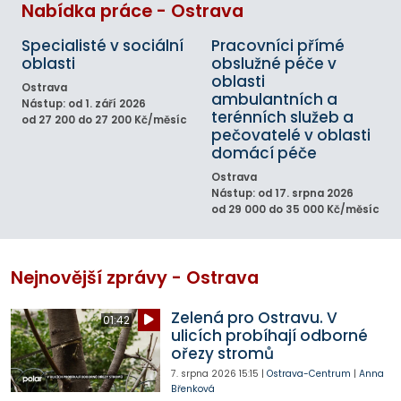
Nabídka práce - Ostrava
Specialisté v sociální
Pracovníci přímé
oblasti
obslužné péče v
oblasti
Ostrava
ambulantních a
Nástup: od 1. září 2026
terénních služeb a
od 27 200 do 27 200 Kč/měsíc
pečovatelé v oblasti
domácí péče
Ostrava
Nástup: od 17. srpna 2026
od 29 000 do 35 000 Kč/měsíc
Nejnovější zprávy - Ostrava
Zelená pro Ostravu. V
01:42
ulicích probíhají odborné
ořezy stromů
7. srpna 2026
15:15
|
Ostrava-Centrum
|
Anna
Břenková