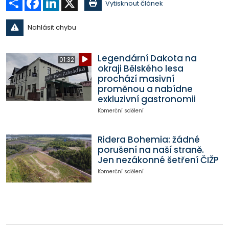
Vytisknout článek
Nahlásit chybu
Legendární Dakota na
01:32
okraji Bělského lesa
prochází masivní
proměnou a nabídne
exkluzivní gastronomii
Komerční sdělení
Ridera Bohemia: žádné
porušení na naší straně.
Jen nezákonné šetření ČIŽP
Komerční sdělení