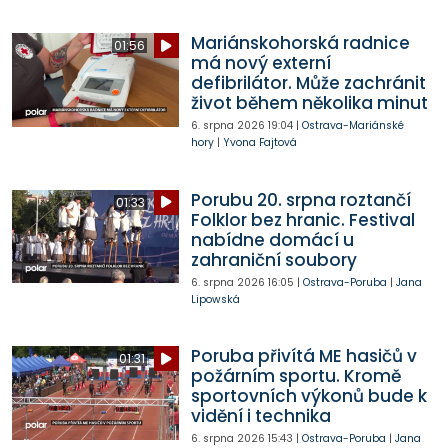
Mariánskohorská radnice
01:56
má nový externí
defibrilátor. Může zachránit
život během několika minut
6. srpna 2026
19:04
|
Ostrava-Mariánské
hory
|
Yvona Fajtová
Porubu 20. srpna roztančí
01:33
Folklor bez hranic. Festival
nabídne domácí u
zahraniční soubory
6. srpna 2026
16:05
|
Ostrava-Poruba
|
Jana
Lipowská
Poruba přivítá ME hasičů v
01:31
požárním sportu. Kromě
sportovních výkonů bude k
vidění i technika
6. srpna 2026
15:43
|
Ostrava-Poruba
|
Jana