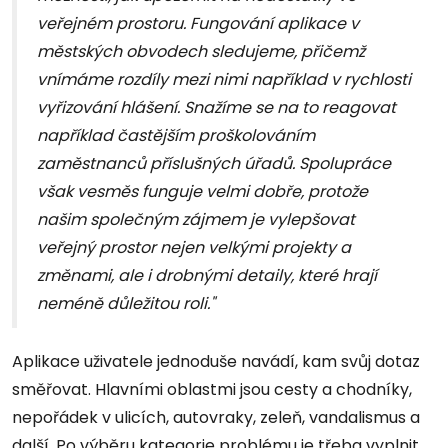
veřejném prostoru. Fungování aplikace v
městských obvodech sledujeme, přičemž
vnímáme rozdíly mezi nimi například v rychlosti
vyřizování hlášení. Snažíme se na to reagovat
například častějším proškolováním
zaměstnanců příslušných úřadů. Spolupráce
však vesměs funguje velmi dobře, protože
našim společným zájmem je vylepšovat
veřejný prostor nejen velkými projekty a
změnami, ale i drobnými detaily, které hrají
neméně důležitou roli."
Aplikace uživatele jednoduše navádí, kam svůj dotaz
směřovat. Hlavními oblastmi jsou cesty a chodníky,
nepořádek v ulicích, autovraky, zeleň, vandalismus a
další. Po výběru kategorie problému je třeba vyplnit