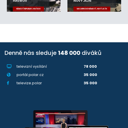
HAVÍŘOV
NOVÝ JIČÍN
NÁMĚSTÍ REPUBLIKY, HAVÍŘOV
MASARYKOVO NÁMĚSTÍ, NOVÝ JIČÍN
Denně nás sleduje
148 000
diváků
televizní vysílání
78 000
portál polar.cz
35 000
televize.polar
35 000