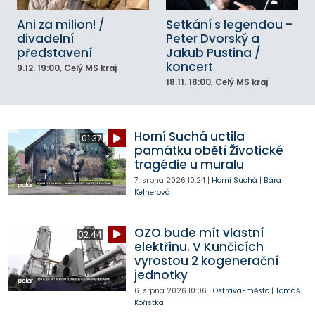
Ani za milion! /
Setkání s legendou –
divadelní
Peter Dvorský a
představení
Jakub Pustina /
koncert
9.12.
19:00
, Celý MS kraj
18.11.
18:00
, Celý MS kraj
Horní Suchá uctila
01:37
památku obětí Životické
tragédie u muralu
7. srpna 2026
10:24
|
Horní Suchá
|
Bára
Kelnerová
OZO bude mít vlastní
02:44
elektřinu. V Kunčicích
vyrostou 2 kogenerační
jednotky
6. srpna 2026
10:06
|
Ostrava-město
|
Tomáš
Kořistka