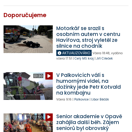
Doporučujeme
Motorkář se srazil s
osobním autem v centru
Havířova, stroj vyletěl ze
silnice na chodník
AKTUALIZOVÁNO
Včera
18:48
,
vydáno
včera
17:51
|
Celý MS kraj
|
Jiří Cileček
V Palkovicích válí s
01:30
humornými videi, na
dožínky jede Petr Kotvald
na kombajnu
Včera
9:16
|
Palkovice
|
Libor Běčák
Senior akademie v Opavě
02:50
zahájila další běh. Zájem
seniorů byl obrovský