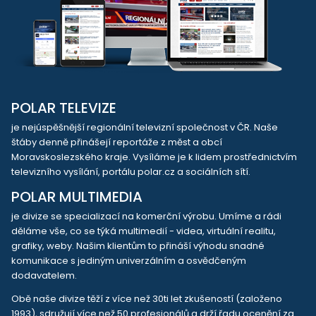
POLAR TELEVIZE
je nejúspěšnější regionální televizní společnost v ČR. Naše
štáby denně přinášejí reportáže z měst a obcí
Moravskoslezského kraje. Vysíláme je k lidem prostřednictvím
televizního vysílání, portálu polar.cz a sociálních sítí.
POLAR MULTIMEDIA
je divize se specializací na komerční výrobu. Umíme a rádi
děláme vše, co se týká multimedií - videa, virtuální realitu,
grafiky, weby. Našim klientům to přináší výhodu snadné
komunikace s jediným univerzálním a osvědčeným
dodavatelem.
Obě naše divize těží z více než 30ti let zkušeností (založeno
1993), sdružují více než 50 profesionálů a drží řadu ocenění za