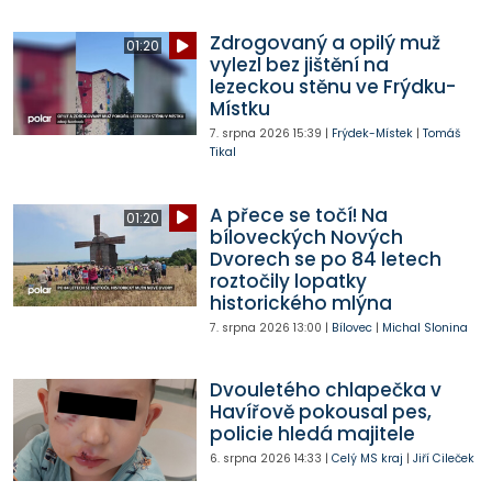
Zdrogovaný a opilý muž
01:20
vylezl bez jištění na
lezeckou stěnu ve Frýdku-
Místku
7. srpna 2026
15:39
|
Frýdek-Místek
|
Tomáš
Tikal
A přece se točí! Na
01:20
bíloveckých Nových
Dvorech se po 84 letech
roztočily lopatky
historického mlýna
7. srpna 2026
13:00
|
Bílovec
|
Michal Slonina
Dvouletého chlapečka v
Havířově pokousal pes,
policie hledá majitele
6. srpna 2026
14:33
|
Celý MS kraj
|
Jiří Cileček