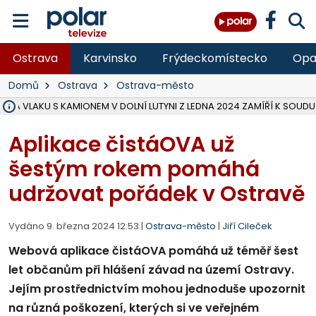
Ostrava
Karvinsko
Frýdeckomístecko
Opa
Domů
Ostrava
Ostrava-město
ŽKA VLAKU S KAMIONEM V DOLNÍ LUTYNI Z LEDNA 2024 ZAMÍŘÍ K SOUDU
STÁTNÍ ZÁSTUPCE PODAL ŽALOBU NA DVA LIDI A FIRMU Z OHROŽENÍ 
NA SLEZSKÉ HARTĚ PŘIBYLO SINIC, VODA MÁ HORŠÍ KVALITU, HYGIENI
NA BÍLOVECKÝCH NOVÝCH DVORECH SE PO 84 LETECH ROZTOČILY L
KARVINSKÉ MOŘE ZÍSKÁ NOVÉ GASTRO ZÁZEMÍ S VYHLÍDKOVOU TER
REKONSTRUKCE MATEŘSKÉ ŠKOLY V CHLEBIČOVĚ MÍŘÍ DO FINÁLE, VÍ
CYKLISTU (74) SRAZIL V BRUNTÁLU KAMION, JE V OHROŽENÍ ŽIVOTA,
POLICIE HLEDÁ PŘÍPADNÉ SVĚDKY, KTEŘÍ POMŮŽOU OBJASNIT PRŮ
MS KRAJ DOKONČIL OPRAVU SILNICE MEZI VRBNEM A HEŘMANOVICEM
SMVAK NABÍZÍ V DOBĚ SUCHA VODU OBCÍM A FIRMÁM, CISTERNY JE
F-M POKRAČUJE V INSTALACI FOTOVOLTAICKÝCH ELEKTRÁREN, REP
SENIOR AKADEMIE V OPAVĚ ZAHÁJILA DALŠÍ BĚH, REPORTÁŽ NA POL
PLANETÁRIUM V OSTRAVĚ CHYSTÁ POZOROVÁNÍ ČÁSTEČNÉHO ZATMĚ
OPRAVA ULIC V HAVÍŘOVĚ UKONČÍ NELEGÁLNÍ PARKOVÁNÍ VE VNI
V HAVÍŘOVĚ SE TĚŽCE ZRANIL MOTORKÁŘ PO SRÁŽCE S AUTEM, INF
Aplikace čistáOVA už
šestým rokem pomáhá
udržovat pořádek v Ostravě
Vydáno 9. března 2024 12:53 |
Ostrava-město
|
Jiří Cileček
Webová aplikace čistáOVA pomáhá už téměř šest
let občanům při hlášení závad na území Ostravy.
Jejím prostřednictvím mohou jednoduše upozornit
na různá poškození, kterých si ve veřejném