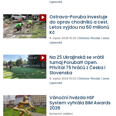
Lipowská
Ostrava-Poruba investuje
02:49
do oprav chodníků a cest.
Letos vyjdou na 60 milionů
Kč
6. srpna 2026
15:20
|
Ostrava-Poruba
|
Jana
Lipowská
Na ZŠ Ukrajinská se vrátil
02:47
turnaj Poruba!!! Open.
Přivítal 75 hráčů z Česka i
Slovenska
6. srpna 2026
15:02
|
Ostrava-Poruba
|
Jana
Lipowská
Vánoční hvězda HSF
System vyhrála BIM Awards
2026
Komerční sdělení