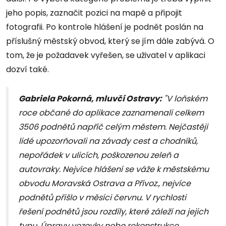
jeho popis, zaznačit pozici na mapě a připojit
fotografii. Po kontrole hlášení je podnět poslán na
příslušný městský obvod, který se jím dále zabývá. O
tom, že je požadavek vyřešen, se uživatel v aplikaci
dozví také.
Gabriela Pokorná, mluvčí Ostravy:
"V loňském
roce občané do aplikace zaznamenali celkem
3506 podnětů napříč celým městem. Nejčastěji
lidé upozorňovali na závady cest a chodníků,
nepořádek v ulicích, poškozenou zeleň a
autovraky. Nejvíce hlášení se váže k městskému
obvodu Moravská Ostrava a Přívoz., nejvíce
podnětů přišlo v měsíci červnu. V rychlosti
řešení podnětů jsou rozdíly, které záleží na jejich
typu. Úpravy vozovky nebo rekonstrukce