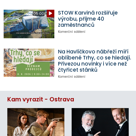
STOW Karviná rozšiřuje
05:00
výrobu, přijme 40
zaměstnanců
Komerční sdělení
Na Havlíčkovo nábřeží míří
oblíbené Trhy, co se hledají.
Přivezou novinky i více než
čtyřicet stánků
Komerční sdělení
Kam vyrazit - Ostrava