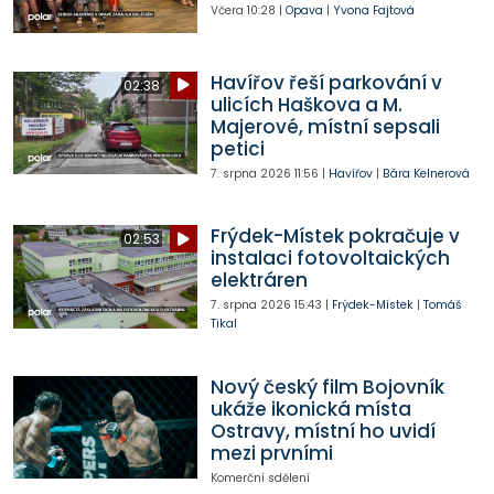
Včera
10:28
|
Opava
|
Yvona Fajtová
Havířov řeší parkování v
02:38
ulicích Haškova a M.
Majerové, místní sepsali
petici
7. srpna 2026
11:56
|
Havířov
|
Bára Kelnerová
Frýdek-Místek pokračuje v
02:53
instalaci fotovoltaických
elektráren
7. srpna 2026
15:43
|
Frýdek-Místek
|
Tomáš
Tikal
Nový český film Bojovník
ukáže ikonická místa
Ostravy, místní ho uvidí
mezi prvními
Komerční sdělení