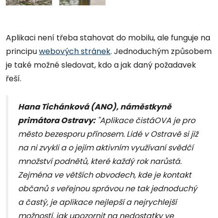
Aplikaci není třeba stahovat do mobilu, ale funguje na
principu
webových stránek
. Jednoduchým způsobem
je také možné sledovat, kdo a jak daný požadavek
řeší.
Hana Tichánková (ANO), náměstkyně
primátora Ostravy:
"
Aplikace čistáOVA je pro
město bezesporu přínosem. Lidé v Ostravě si již
na ni zvykli a o jejím aktivním využívaní svědčí
množství podnětů, které každý rok narůstá.
Zejména ve větších obvodech, kde je kontakt
občanů s veřejnou správou ne tak jednoduchý
a častý, je aplikace nejlepší a nejrychlejší
možností, jak upozornit na nedostatky ve