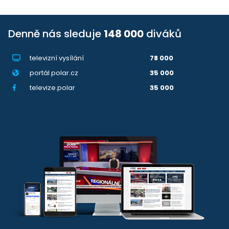
Denně nás sleduje
148 000
diváků
televizní vysílání
78 000
portál polar.cz
35 000
televize.polar
35 000