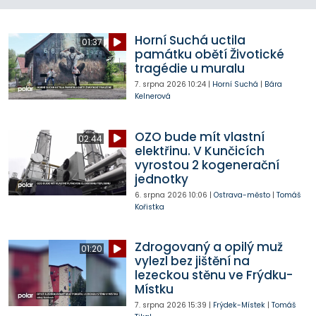
Horní Suchá uctila
01:37
památku obětí Životické
tragédie u muralu
7. srpna 2026
10:24
|
Horní Suchá
|
Bára
Kelnerová
OZO bude mít vlastní
02:44
elektřinu. V Kunčicích
vyrostou 2 kogenerační
jednotky
6. srpna 2026
10:06
|
Ostrava-město
|
Tomáš
Kořistka
Zdrogovaný a opilý muž
01:20
vylezl bez jištění na
lezeckou stěnu ve Frýdku-
Místku
7. srpna 2026
15:39
|
Frýdek-Místek
|
Tomáš