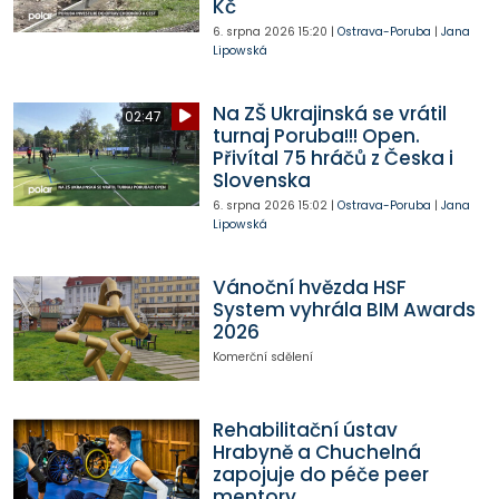
Kč
6. srpna 2026
15:20
|
Ostrava-Poruba
|
Jana
Lipowská
Na ZŠ Ukrajinská se vrátil
02:47
turnaj Poruba!!! Open.
Přivítal 75 hráčů z Česka i
Slovenska
6. srpna 2026
15:02
|
Ostrava-Poruba
|
Jana
Lipowská
Vánoční hvězda HSF
System vyhrála BIM Awards
2026
Komerční sdělení
Rehabilitační ústav
Hrabyně a Chuchelná
zapojuje do péče peer
mentory