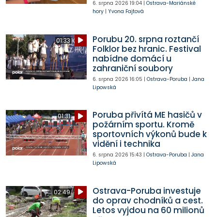
6. srpna 2026
19:04
|
Ostrava-Mariánské
hory
|
Yvona Fajtová
Porubu 20. srpna roztančí
01:33
Folklor bez hranic. Festival
nabídne domácí u
zahraniční soubory
6. srpna 2026
16:05
|
Ostrava-Poruba
|
Jana
Lipowská
Poruba přivítá ME hasičů v
01:31
požárním sportu. Kromě
sportovních výkonů bude k
vidění i technika
6. srpna 2026
15:43
|
Ostrava-Poruba
|
Jana
Lipowská
Ostrava-Poruba investuje
02:49
do oprav chodníků a cest.
Letos vyjdou na 60 milionů