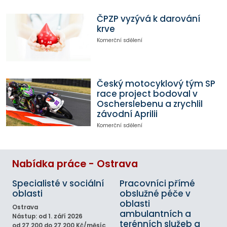
ČPZP vyzývá k darování
krve
Komerční sdělení
Český motocyklový tým SP
race project bodoval v
Oscherslebenu a zrychlil
závodní Aprilii
Komerční sdělení
Nabídka práce - Ostrava
Specialisté v sociální
Pracovníci přímé
oblasti
obslužné péče v
oblasti
Ostrava
ambulantních a
Nástup: od 1. září 2026
terénních služeb a
od 27 200 do 27 200 Kč/měsíc