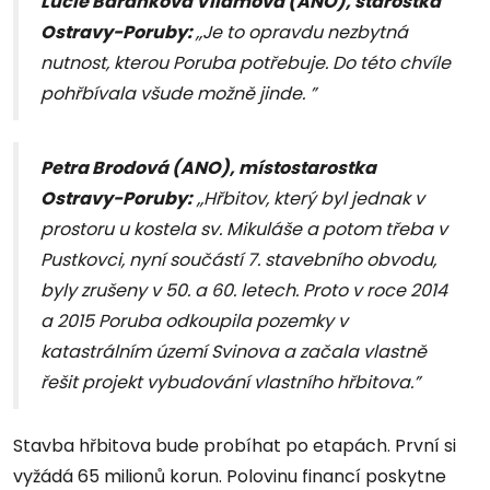
Lucie Baránková Vilamová (ANO), starostka
Ostravy-Poruby:
,,Je to opravdu nezbytná
nutnost, kterou Poruba potřebuje. Do této chvíle
pohřbívala všude možně jinde. ”
Petra Brodová (ANO), místostarostka
Ostravy-Poruby:
,,Hřbitov, který byl jednak v
prostoru u kostela sv. Mikuláše a potom třeba v
Pustkovci, nyní součástí 7. stavebního obvodu,
byly zrušeny v 50. a 60. letech. Proto v roce 2014
a 2015 Poruba odkoupila pozemky v
katastrálním území Svinova a začala vlastně
řešit projekt vybudování vlastního hřbitova.”
Stavba hřbitova bude probíhat po etapách. První si
vyžádá 65 milionů korun. Polovinu financí poskytne