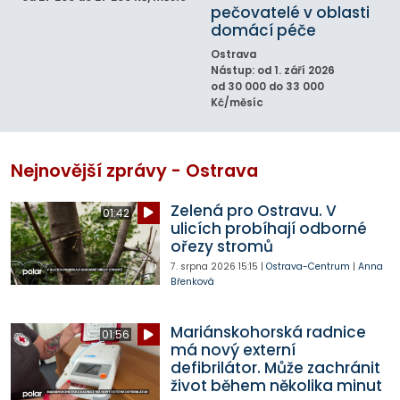
pečovatelé v oblasti
domácí péče
Ostrava
Nástup: od 1. září 2026
od 30 000 do 33 000
Kč/měsíc
Nejnovější zprávy - Ostrava
Zelená pro Ostravu. V
01:42
ulicích probíhají odborné
ořezy stromů
7. srpna 2026
15:15
|
Ostrava-Centrum
|
Anna
Břenková
Mariánskohorská radnice
01:56
má nový externí
defibrilátor. Může zachránit
život během několika minut