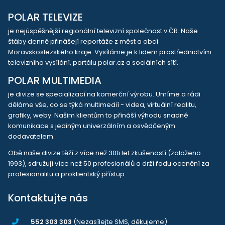
POLAR TELEVIZE
je nejúspěšnější regionální televizní společnost v ČR. Naše
štáby denně přinášejí reportáže z měst a obcí
Moravskoslezského kraje. Vysíláme je k lidem prostřednictvím
televizního vysílání, portálu polar.cz a sociálních sítí.
POLAR MULTIMEDIA
je divize se specializací na komerční výrobu. Umíme a rádi
děláme vše, co se týká multimedií - videa, virtuální realitu,
grafiky, weby. Našim klientům to přináší výhodu snadné
komunikace s jediným univerzálním a osvědčeným
dodavatelem.
Obě naše divize těží z více než 30ti let zkušeností (založeno
1993), sdružují více než 50 profesionálů a drží řadu ocenění za
profesionalitu a proklientský přístup.
Kontaktujte nás
552 303 303
(Nezasílejte SMS, děkujeme)