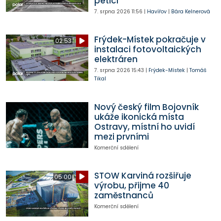
petici
7. srpna 2026
11:56
|
Havířov
|
Bára Kelnerová
Frýdek-Místek pokračuje v
02:53
instalaci fotovoltaických
elektráren
7. srpna 2026
15:43
|
Frýdek-Místek
|
Tomáš
Tikal
Nový český film Bojovník
ukáže ikonická místa
Ostravy, místní ho uvidí
mezi prvními
Komerční sdělení
STOW Karviná rozšiřuje
05:00
výrobu, přijme 40
zaměstnanců
Komerční sdělení