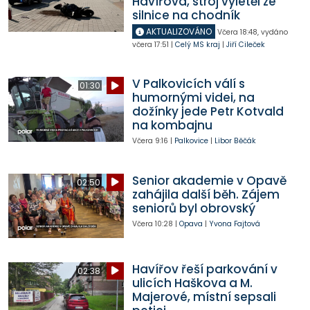
Havířova, stroj vyletěl ze
silnice na chodník
AKTUALIZOVÁNO
Včera
18:48
,
vydáno
včera
17:51
|
Celý MS kraj
|
Jiří Cileček
V Palkovicích válí s
01:30
humornými videi, na
dožínky jede Petr Kotvald
na kombajnu
Včera
9:16
|
Palkovice
|
Libor Běčák
Senior akademie v Opavě
02:50
zahájila další běh. Zájem
seniorů byl obrovský
Včera
10:28
|
Opava
|
Yvona Fajtová
Havířov řeší parkování v
02:38
ulicích Haškova a M.
Majerové, místní sepsali