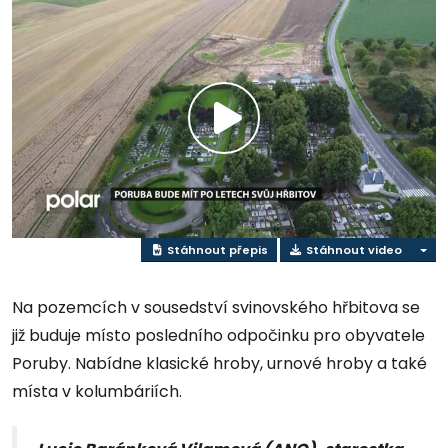
Přehrát
video
Stáhnout přepis
Stáhnout video
Na pozemcích v sousedství svinovského hřbitova se
již buduje místo posledního odpočinku pro obyvatele
Poruby. Nabídne klasické hroby, urnové hroby a také
místa v kolumbáriích.