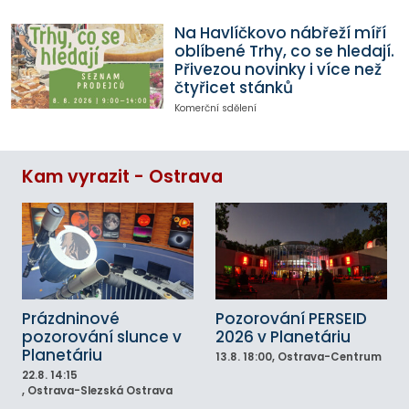
Na Havlíčkovo nábřeží míří
oblíbené Trhy, co se hledají.
Přivezou novinky i více než
čtyřicet stánků
Komerční sdělení
Kam vyrazit - Ostrava
Prázdninové
Pozorování PERSEID
pozorování slunce v
2026 v Planetáriu
Planetáriu
13.8.
18:00
, Ostrava-Centrum
22.8.
14:15
, Ostrava-Slezská Ostrava