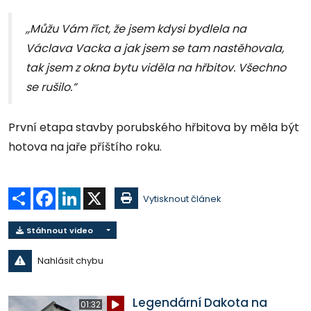
,,Můžu Vám říct, že jsem kdysi bydlela na
Václava Vacka a jak jsem se tam nastěhovala,
tak jsem z okna bytu viděla na hřbitov. Všechno
se rušilo.”
První etapa stavby porubského hřbitova by měla být
hotova na jaře příštího roku.
Sdílet
Facebook
LinkedIn
X
Vytisknout článek
Stáhnout video
Nahlásit chybu
Legendární Dakota na
01:32