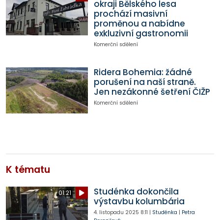
okraji Bělského lesa
prochází masivní
proměnou a nabídne
exkluzivní gastronomii
Komerční sdělení
Ridera Bohemia: žádné
porušení na naší straně.
Jen nezákonné šetření ČIŽP
Komerční sdělení
K tématu
Studénka dokončila
01:21
výstavbu kolumbária
4. listopadu 2025
8:11
|
Studénka
|
Petra