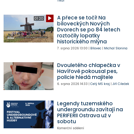
Tikal
A přece se točí! Na
01:20
bíloveckých Nových
Dvorech se po 84 letech
roztočily lopatky
historického mlýna
7. srpna 2026
13:00
|
Bílovec
|
Michal Slonina
Dvouletého chlapečka v
Havířově pokousal pes,
policie hledá majitele
6. srpna 2026
14:33
|
Celý MS kraj
|
Jiří Cileček
Legendy tuzemského
undergroundu zavítají na
PERIFERII Ostrava už v
sobotu
Komerční sdělení