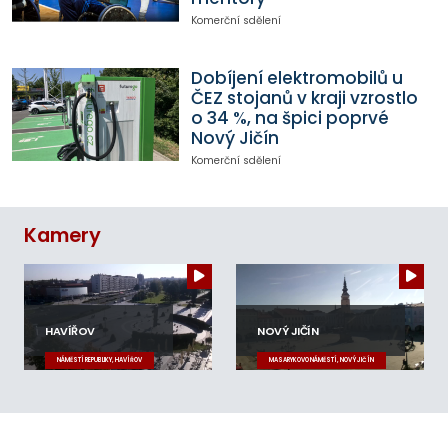
Komerční sdělení
Dobíjení elektromobilů u
ČEZ stojanů v kraji vzrostlo
o 34 %, na špici poprvé
Nový Jičín
Komerční sdělení
Kamery
HAVÍŘOV
NOVÝ JIČÍN
NÁMĚSTÍ REPUBLIKY, HAVÍŘOV
MASARYKOVO NÁMĚSTÍ, NOVÝ JIČÍN