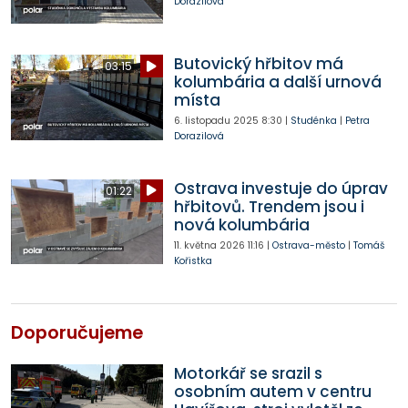
Dorazilová
Butovický hřbitov má
03:15
kolumbária a další urnová
místa
6. listopadu 2025
8:30
|
Studénka
|
Petra
Dorazilová
Ostrava investuje do úprav
01:22
hřbitovů. Trendem jsou i
nová kolumbária
11. května 2026
11:16
|
Ostrava-město
|
Tomáš
Kořistka
Doporučujeme
Motorkář se srazil s
osobním autem v centru