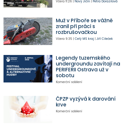
Včera
11:26
|
Nový Jičín
|
Petra Dorazilová
Muž v Příboře se vážně
zranil při práci s
rozbrušovačkou
Včera
9:35
|
Celý MS kraj
|
Jiří Cileček
Legendy tuzemského
undergroundu zavítají na
PERIFERII Ostrava už v
sobotu
Komerční sdělení
ČPZP vyzývá k darování
krve
Komerční sdělení