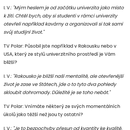
I. V.:
"Mým heslem je od začátku univerzita jako místo
k žití. Chtěl bych, aby si studenti v rámci univerzity
otevřeli například kavárny a organizovali si tak sami
svůj studijní život."
TV Polar: Působil jste například v Rakousku nebo v
USA, který ze stylů univerzitního prostředí je Vám
bližší?
I. V.:
"Rakousko je bližší naší mentalitě, ale otevřenější
život je zase ve Státech, jde o to tyto dva pohledy
skloubit dohromady. Důležité je se toho nebát."
TV Polar: Vnímáte některý ze svých momentálních
úkolů jako těžší než jsou ty ostatní?
I. V.:
"Je to bezpochyby přesun od kvantity ke kvalitě.