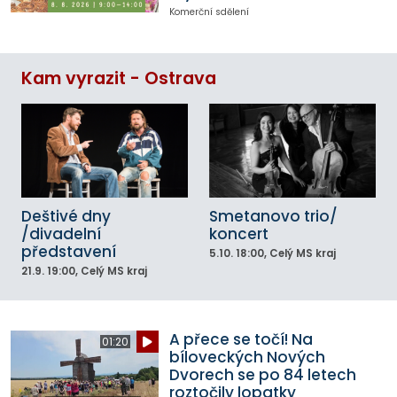
Komerční sdělení
Kam vyrazit - Ostrava
Deštivé dny
Smetanovo trio/
/divadelní
koncert
představení
5.10.
18:00
, Celý MS kraj
21.9.
19:00
, Celý MS kraj
A přece se točí! Na
01:20
bíloveckých Nových
Dvorech se po 84 letech
roztočily lopatky