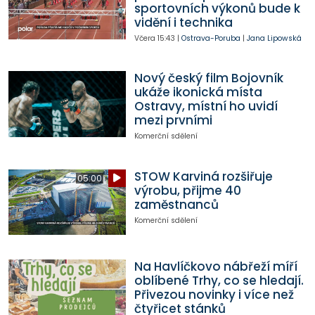
sportovních výkonů bude k
vidění i technika
Včera
15:43
|
Ostrava-Poruba
|
Jana Lipowská
Nový český film Bojovník
ukáže ikonická místa
Ostravy, místní ho uvidí
mezi prvními
Komerční sdělení
STOW Karviná rozšiřuje
05:00
výrobu, přijme 40
zaměstnanců
Komerční sdělení
Na Havlíčkovo nábřeží míří
oblíbené Trhy, co se hledají.
Přivezou novinky i více než
čtyřicet stánků