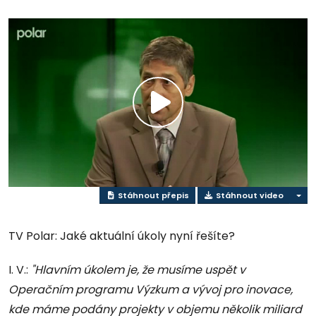
Přehrát
video
Stáhnout přepis
Stáhnout video
TV Polar: Jaké aktuální úkoly nyní řešíte?
I. V.:
"Hlavním úkolem je, že musíme uspět v
Operačním programu Výzkum a vývoj pro inovace,
kde máme podány projekty v objemu několik miliard