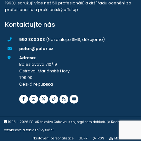
1993), sdružují více než 50 profesionálů a drží řadu ocenění za
profesionalitu a proklientský přístup.
Kontaktujte nás
552 303 303
(Nezasílejte SMS, děkujeme)
polar@polar.cz
Adresa:
Boleslavova 710/19
Ostrava-Mariánské Hory
709 00
Česká republika
1993 - 2026 POLAR televize Ostrava, s.r.o., orgánem dohledu je Rada pro
rozhlasové a televizní vysílání.
Nastavení personalizace
GDPR
RSS
Mapa stránek