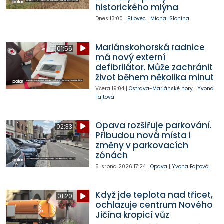
historického mlýna
Dnes
13:00
|
Bílovec
|
Michal Slonina
Mariánskohorská radnice
01:56
má nový externí
defibrilátor. Může zachránit
život během několika minut
Včera
19:04
|
Ostrava-Mariánské hory
|
Yvona
Fajtová
Opava rozšiřuje parkování.
02:33
Přibudou nová místa i
změny v parkovacích
zónách
5. srpna 2026
17:24
|
Opava
|
Yvona Fajtová
Když jde teplota nad třicet,
01:20
ochlazuje centrum Nového
Jičína kropicí vůz