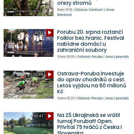
ořezy stromů
Dnes
15:15
|
Ostrava-Centrum
|
Anna
Břenková
Porubu 20. srpna roztančí
01:33
Folklor bez hranic. Festival
nabídne domácí u
zahraniční soubory
Včera
16:05
|
Ostrava-Poruba
|
Jana Lipowská
Ostrava-Poruba investuje
02:49
do oprav chodníků a cest.
Letos vyjdou na 60 milionů
Kč
Včera
15:20
|
Ostrava-Poruba
|
Jana Lipowská
Na ZŠ Ukrajinská se vrátil
02:47
turnaj Poruba!!! Open.
Přivítal 75 hráčů z Česka i
Slovenska