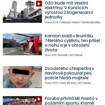
OZO bude mít vlastní
02:44
elektřinu. V Kunčicích
vyrostou 2 kogenerační
jednotky
Včera
10:06
|
Ostrava-město
|
Tomáš Kořistka
Kamion srazil v Bruntálu
74letého cyklistu, ten přišel
o nohu a je v ohrožení
života
Dnes
9:18
|
Bruntál
|
Jiří Cileček
Dvouletého chlapečka v
Havířově pokousal pes,
policie hledá majitele
Včera
14:33
|
Celý MS kraj
|
Jiří Cileček
Poruba přivítá ME hasičů v
01:31
požárním sportu. Kromě