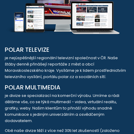
POLAR TELEVIZE
je nejúspěšnější regionální televizní společnost v ČR. Naše
štáby denně přinášejí reportáže z měst a obcí
Moravskoslezského kraje. Vysíláme je k lidem prostřednictvím
televizního vysílání, portálu polar.cz a sociálních sítí.
POLAR MULTIMEDIA
je divize se specializací na komerční výrobu. Umíme a rádi
děláme vše, co se týká multimedií - videa, virtuální realitu,
grafiky, weby. Našim klientům to přináší výhodu snadné
komunikace s jediným univerzálním a osvědčeným
dodavatelem.
Obě naše divize těží z více než 30ti let zkušeností (založeno