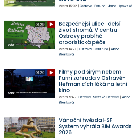
Včera
15:02
|
Ostrava-Poruba
|
Jana Lipowská
Bezpečnější ulice i delší
01:25
život stromů. V centru
Ostravy probíhá
arboristická péče
Včera
14:27
|
Ostrava-Centrum
|
Anna
Břenková
Filmy pod širým nebem.
01:20
Farní zahrada v Ostravě-
Heřmanicích láká na letní
kino
Včera
9:45
|
Ostrava-Slezská Ostrava
|
Anna
Břenková
Vánoční hvězda HSF
System vyhrála BIM Awards
2026