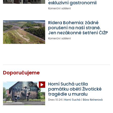
exkluzivní gastronomii
Komerční sdělení
Ridera Bohemia: žádné
porušení na naší straně.
Jen nezákonné šetření ČIŽP
Komerční sdělení
Doporučujeme
Horní Suchá uctila
01:37
památku obětí Životické
tragédie u muralu
Dnes
10:24
|
Horní Suchá
|
Bára Kelnerová