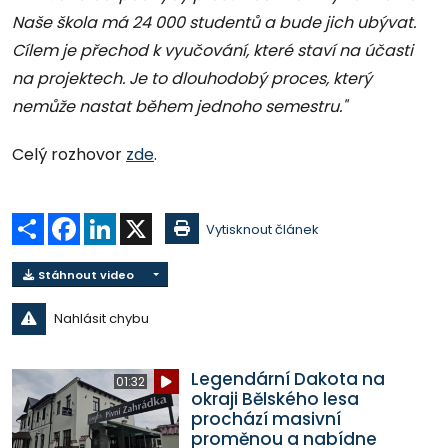
Naše škola má 24 000 studentů a bude jich ubývat.
Cílem je přechod k vyučování, které staví na účasti
na projektech. Je to dlouhodobý proces, který
nemůže nastat během jednoho semestru."
Celý rozhovor
zde
.
Sdílet
Facebook
LinkedIn
X
Vytisknout článek
Stáhnout video
Nahlásit chybu
Legendární Dakota na
01:32
okraji Bělského lesa
prochází masivní
proměnou a nabídne