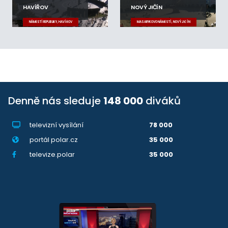
HAVÍŘOV
NOVÝ JIČÍN
NÁMĚSTÍ REPUBLIKY, HAVÍŘOV
MASARYKOVO NÁMĚSTÍ, NOVÝ JIČÍN
Denně nás sleduje
148 000
diváků
televizní vysílání
78 000
portál polar.cz
35 000
televize.polar
35 000