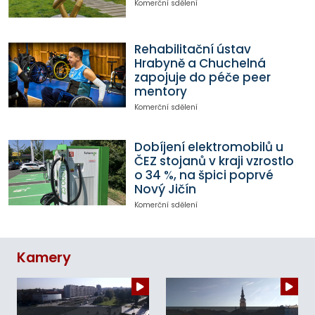
Komerční sdělení
Rehabilitační ústav
Hrabyně a Chuchelná
zapojuje do péče peer
mentory
Komerční sdělení
Dobíjení elektromobilů u
ČEZ stojanů v kraji vzrostlo
o 34 %, na špici poprvé
Nový Jičín
Komerční sdělení
Kamery