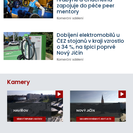
zapojuje do péče peer
mentory
Komerční sdělení
Dobíjení elektromobilů u
ČEZ stojanů v kraji vzrostlo
o 34 %, na špici poprvé
Nový Jičín
Komerční sdělení
Kamery
HAVÍŘOV
NOVÝ JIČÍN
NÁMĚSTÍ REPUBLIKY, HAVÍŘOV
MASARYKOVO NÁMĚSTÍ, NOVÝ JIČÍN