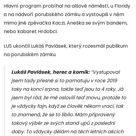
Hlavní program probíhal na alšově náměstí, u Floridy
a na nádvoří porubského zámku a vystoupili v něm
mimo jiné zpěvačka Kaczi, Aneška se svým bandem,
nebo kabaret Hrdobci.
LUS ukončil Lukáš Pavlásek, který rozesmál publikum
na porubském zámku.
Lukáš Pavlásek, herec a
komik:
“Vystupoval
jsem tady přesně si to pamatuju v roce 2019
taky na konci srpna, takže teď jsou to 4 roky. Já
jsem byl rád, že mě oslovili teď znovu, protože to
je vždycky fajn, když se člověk někam vrací, tak
to znamená, že se to líbilo. Mám připravený
takový výběr ze svých stand upů z poslední
doby. To vždycky dělám na těch letních akcích