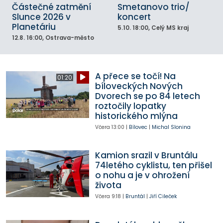
Částečné zatmění
Smetanovo trio/
Slunce 2026 v
koncert
Planetáriu
5.10.
18:00
, Celý MS kraj
12.8.
16:00
, Ostrava-město
A přece se točí! Na
01:20
bíloveckých Nových
Dvorech se po 84 letech
roztočily lopatky
historického mlýna
Včera
13:00
|
Bílovec
|
Michal Slonina
Kamion srazil v Bruntálu
74letého cyklistu, ten přišel
o nohu a je v ohrožení
života
Včera
9:18
|
Bruntál
|
Jiří Cileček