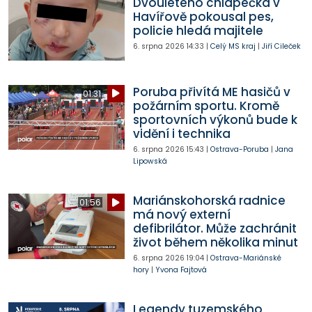
Dvouletého chlapečka v
Havířově pokousal pes,
policie hledá majitele
6. srpna 2026
14:33
|
Celý MS kraj
|
Jiří Cileček
Poruba přivítá ME hasičů v
01:31
požárním sportu. Kromě
sportovních výkonů bude k
vidění i technika
6. srpna 2026
15:43
|
Ostrava-Poruba
|
Jana
Lipowská
Mariánskohorská radnice
01:56
má nový externí
defibrilátor. Může zachránit
život během několika minut
6. srpna 2026
19:04
|
Ostrava-Mariánské
hory
|
Yvona Fajtová
Legendy tuzemského