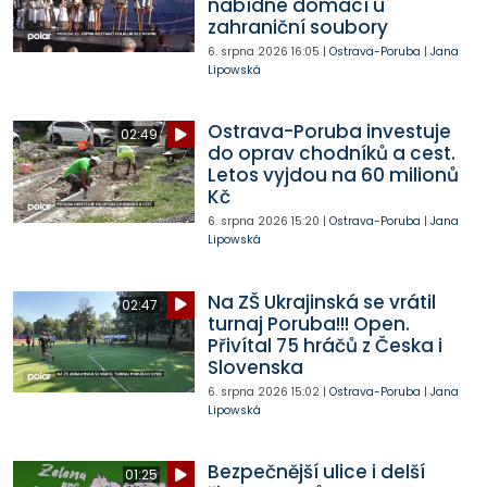
nabídne domácí u
zahraniční soubory
6. srpna 2026
16:05
|
Ostrava-Poruba
|
Jana
Lipowská
Ostrava-Poruba investuje
02:49
do oprav chodníků a cest.
Letos vyjdou na 60 milionů
Kč
6. srpna 2026
15:20
|
Ostrava-Poruba
|
Jana
Lipowská
Na ZŠ Ukrajinská se vrátil
02:47
turnaj Poruba!!! Open.
Přivítal 75 hráčů z Česka i
Slovenska
6. srpna 2026
15:02
|
Ostrava-Poruba
|
Jana
Lipowská
Bezpečnější ulice i delší
01:25