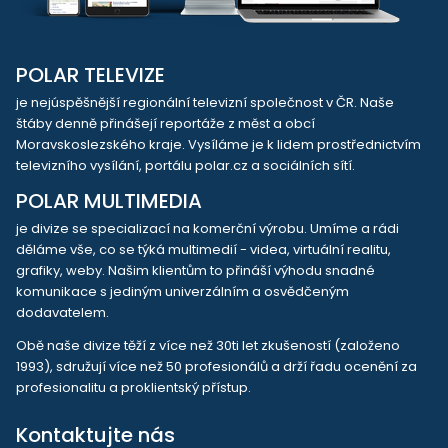
POLAR TELEVIZE
je nejúspěšnější regionální televizní společnost v ČR. Naše
štáby denně přinášejí reportáže z měst a obcí
Moravskoslezského kraje. Vysíláme je k lidem prostřednictvím
televizního vysílání, portálu polar.cz a sociálních sítí.
POLAR MULTIMEDIA
je divize se specializací na komerční výrobu. Umíme a rádi
děláme vše, co se týká multimedií - videa, virtuální realitu,
grafiky, weby. Našim klientům to přináší výhodu snadné
komunikace s jediným univerzálním a osvědčeným
dodavatelem.
Obě naše divize těží z více než 30ti let zkušeností (založeno
1993), sdružují více než 50 profesionálů a drží řadu ocenění za
profesionalitu a proklientský přístup.
Kontaktujte nás