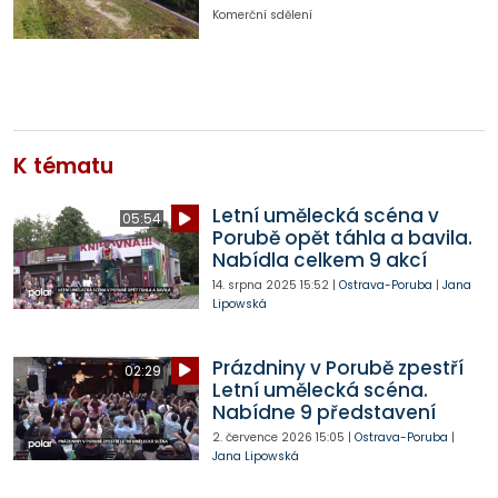
Komerční sdělení
K tématu
Letní umělecká scéna v
05:54
Porubě opět táhla a bavila.
Nabídla celkem 9 akcí
14. srpna 2025
15:52
|
Ostrava-Poruba
|
Jana
Lipowská
Prázdniny v Porubě zpestří
02:29
Letní umělecká scéna.
Nabídne 9 představení
2. července 2026
15:05
|
Ostrava-Poruba
|
Jana Lipowská