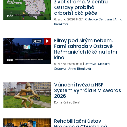
život stromů. V centru
Ostravy probíhá
arboristická péče
6. srpna 2026
14:27
|
Ostrava-Centrum
|
Anna
Břenková
Filmy pod širým nebem.
01:20
Farní zahrada v Ostravě-
Heřmanicích láká na letní
kino
6. srpna 2026
9:45
|
Ostrava-Slezská
Ostrava
|
Anna Břenková
Vánoční hvězda HSF
System vyhrála BIM Awards
2026
Komerční sdělení
Rehabilitační ústav
Hrabyně a Chuchelná