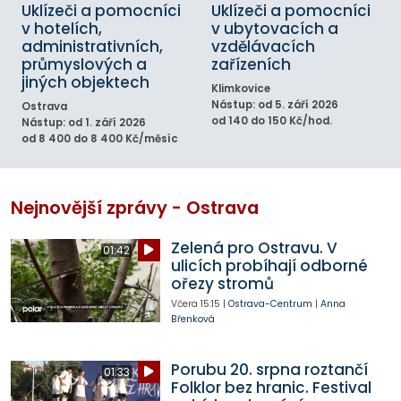
Uklízeči a pomocníci
Uklízeči a pomocníci
v hotelích,
v ubytovacích a
administrativních,
vzdělávacích
průmyslových a
zařízeních
jiných objektech
Klimkovice
Nástup: od 5. září 2026
Ostrava
od 140 do 150 Kč/hod.
Nástup: od 1. září 2026
od 8 400 do 8 400 Kč/měsíc
Nejnovější zprávy - Ostrava
Zelená pro Ostravu. V
01:42
ulicích probíhají odborné
ořezy stromů
Včera
15:15
|
Ostrava-Centrum
|
Anna
Břenková
Porubu 20. srpna roztančí
01:33
Folklor bez hranic. Festival