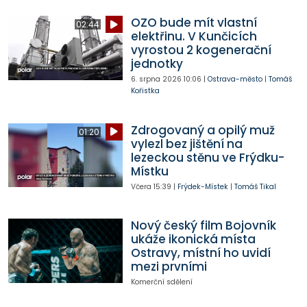
OZO bude mít vlastní
02:44
elektřinu. V Kunčicích
vyrostou 2 kogenerační
jednotky
6. srpna 2026
10:06
|
Ostrava-město
|
Tomáš
Kořistka
Zdrogovaný a opilý muž
01:20
vylezl bez jištění na
lezeckou stěnu ve Frýdku-
Místku
Včera
15:39
|
Frýdek-Místek
|
Tomáš Tikal
Nový český film Bojovník
ukáže ikonická místa
Ostravy, místní ho uvidí
mezi prvními
Komerční sdělení