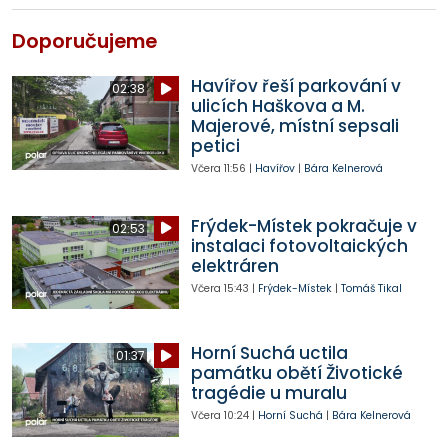
Doporučujeme
Havířov řeší parkování v
02:38
ulicích Haškova a M.
Majerové, místní sepsali
petici
Včera
11:56
|
Havířov
|
Bára Kelnerová
Frýdek-Místek pokračuje v
02:53
instalaci fotovoltaických
elektráren
Včera
15:43
|
Frýdek-Místek
|
Tomáš Tikal
Horní Suchá uctila
01:37
památku obětí Životické
tragédie u muralu
Včera
10:24
|
Horní Suchá
|
Bára Kelnerová