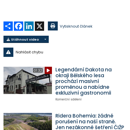
Sdílet
Facebook
LinkedIn
X
Vytisknout článek
Stáhnout video
Nahlásit chybu
Legendární Dakota na
01:32
okraji Bělského lesa
prochází masivní
proměnou a nabídne
exkluzivní gastronomii
Komerční sdělení
Ridera Bohemia: žádné
porušení na naší straně.
Jen nezákonné šetření ČIŽP