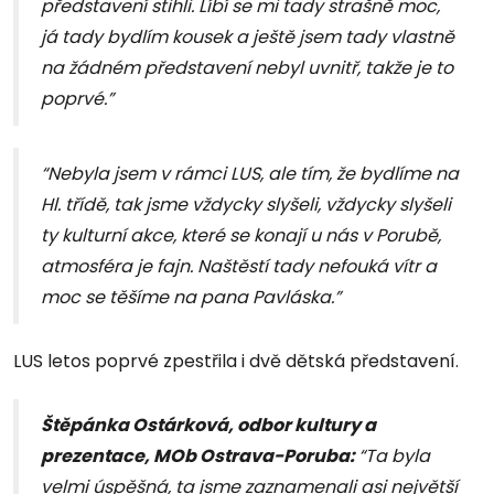
představení stihli. Líbí se mi tady strašně moc,
já tady bydlím kousek a ještě jsem tady vlastně
na žádném představení nebyl uvnitř, takže je to
poprvé.”
“Nebyla jsem v rámci LUS, ale tím, že bydlíme na
Hl. třídě, tak jsme vždycky slyšeli, vždycky slyšeli
ty kulturní akce, které se konají u nás v Porubě,
atmosféra je fajn. Naštěstí tady nefouká vítr a
moc se těšíme na pana Pavláska.”
LUS letos poprvé zpestřila i dvě dětská představení.
Štěpánka Ostárková, odbor kultury a
prezentace, MOb Ostrava-Poruba:
“Ta byla
velmi úspěšná, ta jsme zaznamenali asi největší