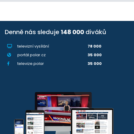
Denně nás sleduje
148 000
diváků
televizní vysílání
78 000
portál polar.cz
35 000
televize.polar
35 000