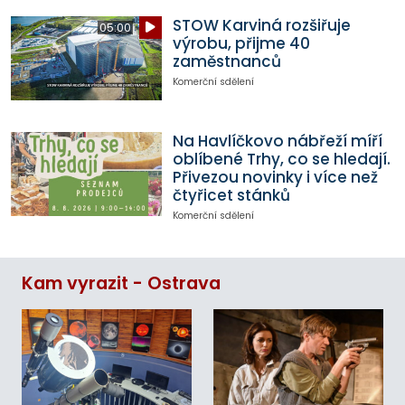
STOW Karviná rozšiřuje
05:00
výrobu, přijme 40
zaměstnanců
Komerční sdělení
Na Havlíčkovo nábřeží míří
oblíbené Trhy, co se hledají.
Přivezou novinky i více než
čtyřicet stánků
Komerční sdělení
Kam vyrazit - Ostrava