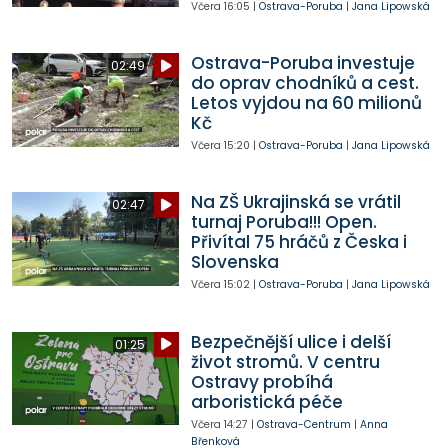
Včera
16:05
|
Ostrava-Poruba
|
Jana Lipowská
Ostrava-Poruba investuje
02:49
do oprav chodníků a cest.
Letos vyjdou na 60 milionů
Kč
Včera
15:20
|
Ostrava-Poruba
|
Jana Lipowská
Na ZŠ Ukrajinská se vrátil
02:47
turnaj Poruba!!! Open.
Přivítal 75 hráčů z Česka i
Slovenska
Včera
15:02
|
Ostrava-Poruba
|
Jana Lipowská
Bezpečnější ulice i delší
01:25
život stromů. V centru
Ostravy probíhá
arboristická péče
Včera
14:27
|
Ostrava-Centrum
|
Anna
Břenková