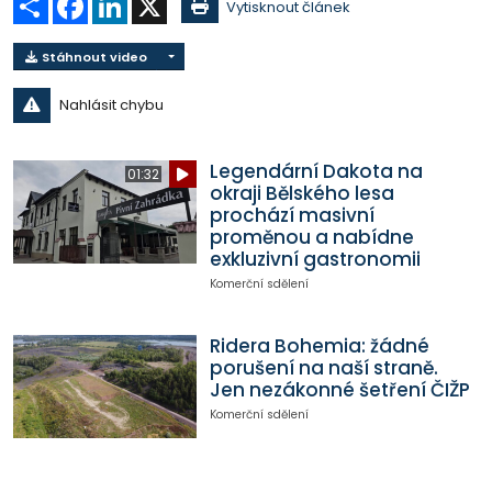
Vytisknout článek
Stáhnout video
Nahlásit chybu
Legendární Dakota na
01:32
okraji Bělského lesa
prochází masivní
proměnou a nabídne
exkluzivní gastronomii
Komerční sdělení
Ridera Bohemia: žádné
porušení na naší straně.
Jen nezákonné šetření ČIŽP
Komerční sdělení