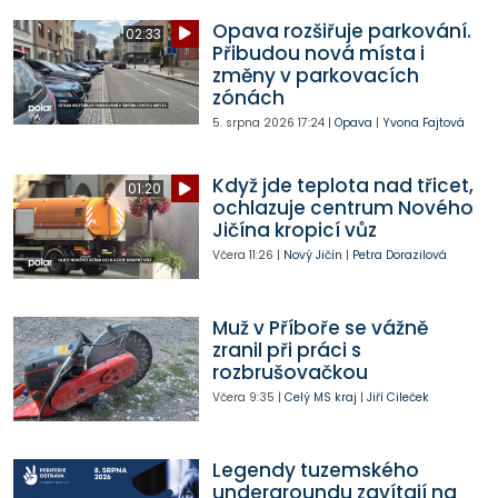
Opava rozšiřuje parkování.
02:33
Přibudou nová místa i
změny v parkovacích
zónách
5. srpna 2026
17:24
|
Opava
|
Yvona Fajtová
Když jde teplota nad třicet,
01:20
ochlazuje centrum Nového
Jičína kropicí vůz
Včera
11:26
|
Nový Jičín
|
Petra Dorazilová
Muž v Příboře se vážně
zranil při práci s
rozbrušovačkou
Včera
9:35
|
Celý MS kraj
|
Jiří Cileček
Legendy tuzemského
undergroundu zavítají na