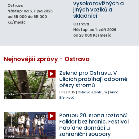
vysokozdvižných a
Ostrava
jiných vozíků a
Nástup: od 5. října 2026
skladníci
od 55 000 do 55 000
Kč/měsíc
Ostrava
Nástup: od 1. září 2026
od 28 000 Kč/měsíc
Nejnovější zprávy - Ostrava
Zelená pro Ostravu. V
01:42
ulicích probíhají odborné
ořezy stromů
Dnes
15:15
|
Ostrava-Centrum
|
Anna
Břenková
Porubu 20. srpna roztančí
01:33
Folklor bez hranic. Festival
nabídne domácí u
zahraniční soubory