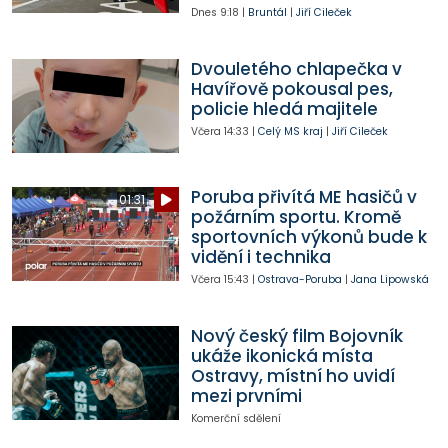
Dnes
9:18
|
Bruntál
|
Jiří Cileček
Dvouletého chlapečka v
Havířově pokousal pes,
policie hledá majitele
Včera
14:33
|
Celý MS kraj
|
Jiří Cileček
Poruba přivítá ME hasičů v
01:31
požárním sportu. Kromě
sportovních výkonů bude k
vidění i technika
Včera
15:43
|
Ostrava-Poruba
|
Jana Lipowská
Nový český film Bojovník
ukáže ikonická místa
Ostravy, místní ho uvidí
mezi prvními
Komerční sdělení