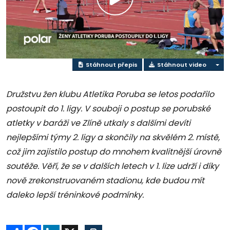
Přehrát
video
Stáhnout přepis
Stáhnout video
Družstvu žen klubu Atletika Poruba se letos podařilo
postoupit do 1. ligy. V souboji o postup se porubské
atletky v baráži ve Zlíně utkaly s dalšími devíti
nejlepšími týmy 2. ligy a skončily na skvělém 2. místě,
což jim zajistilo postup do mnohem kvalitnější úrovně
soutěže. Věří, že se
v dalších letech
v 1. lize udrží i díky
nově zrekonstruovaném stadionu, kde budou mít
daleko lepší tréninkové podmínky.
Sdílet
Facebook
LinkedIn
X