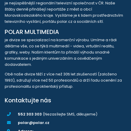
je nejúspěšnější regionální televizní společnost v ČR. Naše
štáby denně přinášejí reportáže z měst a obcí
Moravskoslezského kraje. Vysíláme je k lidem prostřednictvím
televizního vysílání, portálu polar.cz a sociálních sítí.
POLAR MULTIMEDIA
je divize se specializací na komerční výrobu. Umíme a rádi
děláme vše, co se týká multimedií - videa, virtuální realitu,
grafiky, weby. Našim klientům to přináší výhodu snadné
komunikace s jediným univerzálním a osvědčeným
dodavatelem.
Obě naše divize těží z více než 30ti let zkušeností (založeno
1993), sdružují více než 50 profesionálů a drží řadu ocenění za
profesionalitu a proklientský přístup.
Kontaktujte nás
552 303 303
(Nezasílejte SMS, děkujeme)
polar@polar.cz