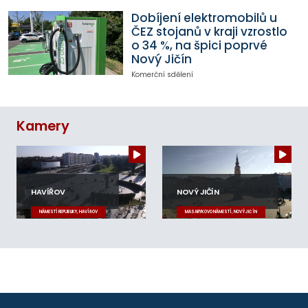
Dobíjení elektromobilů u
ČEZ stojanů v kraji vzrostlo
o 34 %, na špici poprvé
Nový Jičín
Komerční sdělení
Kamery
HAVÍŘOV
NOVÝ JIČÍN
NÁMĚSTÍ REPUBLIKY, HAVÍŘOV
MASARYKOVO NÁMĚSTÍ, NOVÝ JIČÍN