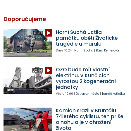
Doporučujeme
Horní Suchá uctila
01:37
památku obětí Životické
tragédie u muralu
Dnes
10:24
|
Horní Suchá
|
Bára Kelnerová
OZO bude mít vlastní
02:44
elektřinu. V Kunčicích
vyrostou 2 kogenerační
jednotky
Včera
10:06
|
Ostrava-město
|
Tomáš Kořistka
Kamion srazil v Bruntálu
74letého cyklistu, ten přišel
o nohu a je v ohrožení
života