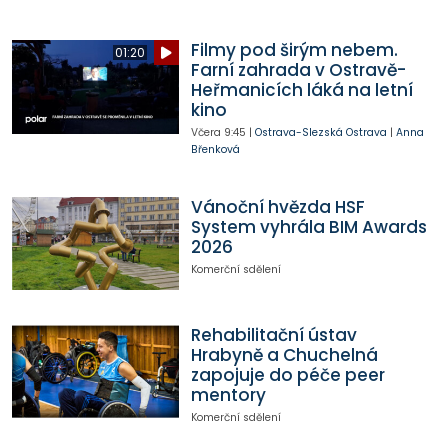
Filmy pod širým nebem.
01:20
Farní zahrada v Ostravě-
Heřmanicích láká na letní
kino
Včera
9:45
|
Ostrava-Slezská Ostrava
|
Anna
Břenková
Vánoční hvězda HSF
System vyhrála BIM Awards
2026
Komerční sdělení
Rehabilitační ústav
Hrabyně a Chuchelná
zapojuje do péče peer
mentory
Komerční sdělení