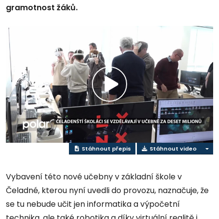
gramotnost žáků.
Přehrát
video
Stáhnout přepis
Stáhnout video
Vybavení této nové učebny v základní škole v
Čeladné, kterou nyní uvedli do provozu, naznačuje, že
se tu nebude učit jen informatika a výpočetní
technika, ale také robotika a díky virtuální realitě i