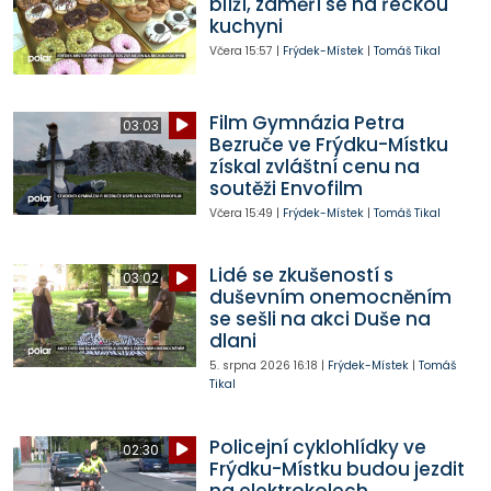
blíží, zaměří se na řeckou
kuchyni
Včera
15:57
|
Frýdek-Místek
|
Tomáš Tikal
Film Gymnázia Petra
03:03
Bezruče ve Frýdku-Místku
získal zvláštní cenu na
soutěži Envofilm
Včera
15:49
|
Frýdek-Místek
|
Tomáš Tikal
Lidé se zkušeností s
03:02
duševním onemocněním
se sešli na akci Duše na
dlani
5. srpna 2026
16:18
|
Frýdek-Místek
|
Tomáš
Tikal
Policejní cyklohlídky ve
02:30
Frýdku-Místku budou jezdit
na elektrokolech