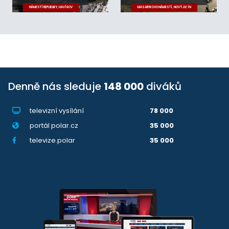
NÁMĚSTÍ REPUBLIKY, HAVÍŘOV
MASARYKOVO NÁMĚSTÍ, NOVÝ JIČÍN
Denně nás sleduje
148 000
diváků
televizní vysílání
78 000
portál polar.cz
35 000
televize.polar
35 000