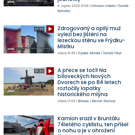
6. srpna 2026
10:06
|
Ostrava-město
|
Tomáš
Kořistka
Zdrogovaný a opilý muž
01:20
vylezl bez jištění na
lezeckou stěnu ve Frýdku-
Místku
Včera
15:39
|
Frýdek-Místek
|
Tomáš Tikal
A přece se točí! Na
01:20
bíloveckých Nových
Dvorech se po 84 letech
roztočily lopatky
historického mlýna
Včera
13:00
|
Bílovec
|
Michal Slonina
Kamion srazil v Bruntálu
74letého cyklistu, ten přišel
o nohu a je v ohrožení