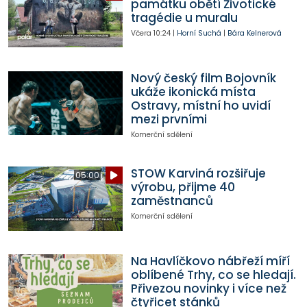
památku obětí Životické
tragédie u muralu
Včera
10:24
|
Horní Suchá
|
Bára Kelnerová
Nový český film Bojovník
ukáže ikonická místa
Ostravy, místní ho uvidí
mezi prvními
Komerční sdělení
STOW Karviná rozšiřuje
05:00
výrobu, přijme 40
zaměstnanců
Komerční sdělení
Na Havlíčkovo nábřeží míří
oblíbené Trhy, co se hledají.
Přivezou novinky i více než
čtyřicet stánků