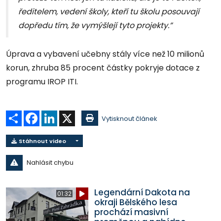
ředitelem, vedení školy, kteří tu školu posouvají
dopředu tím, že vymýšlejí tyto projekty.”
Úprava a vybavení učebny stály více než 10 milionů
korun, zhruba 85 procent částky pokryje dotace z
programu IROP ITI.
Sdílet
Facebook
LinkedIn
X
Vytisknout článek
Stáhnout video
Nahlásit chybu
Legendární Dakota na
01:32
okraji Bělského lesa
prochází masivní