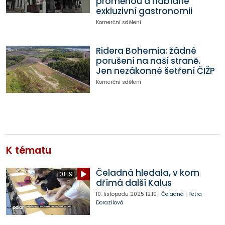
proměnou a nabídne
exkluzivní gastronomii
Komerční sdělení
Ridera Bohemia: žádné
porušení na naší straně.
Jen nezákonné šetření ČIŽP
Komerční sdělení
K tématu
Čeladná hledala, v kom
01:19
dřímá další Kalus
10. listopadu 2025
12:10
|
Čeladná
|
Petra
Dorazilová