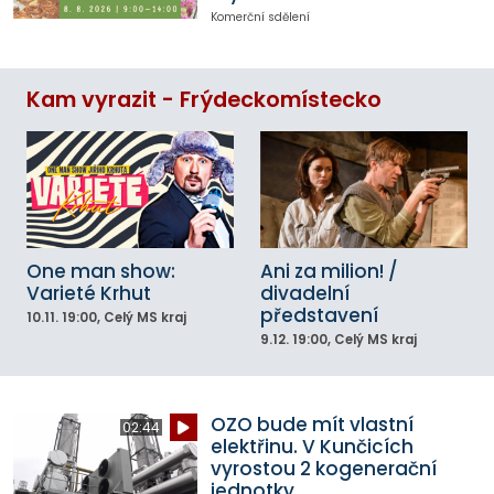
Komerční sdělení
Kam vyrazit - Frýdeckomístecko
One man show:
Ani za milion! /
Varieté Krhut
divadelní
představení
10.11.
19:00
, Celý MS kraj
9.12.
19:00
, Celý MS kraj
OZO bude mít vlastní
02:44
elektřinu. V Kunčicích
vyrostou 2 kogenerační
jednotky