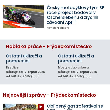
Český motocyklový tým SP
race project bodoval v
Oscherslebenu a zrychlil
závodní Aprilii
Komerční sdělení
Nabídka práce - Frýdeckomístecko
Ostatní uklízeči a
Ostatní uklízeči a
pomocníci
pomocníci
Bystřice
Mosty u Jablunkova
Nástup: od 17. srpna 2026
Nástup: od 17. srpna 2026
od 140 do 170 Kč/hod.
od 140 do 170 Kč/hod.
Nejnovější zprávy - Frýdeckomístecko
Oblíbený gastrofestival se
02:43