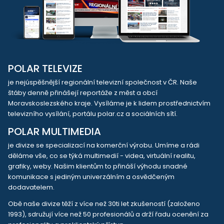
POLAR TELEVIZE
je nejúspěšnější regionální televizní společnost v ČR. Naše
štáby denně přinášejí reportáže z měst a obcí
Moravskoslezského kraje. Vysíláme je k lidem prostřednictvím
televizního vysílání, portálu polar.cz a sociálních sítí.
POLAR MULTIMEDIA
je divize se specializací na komerční výrobu. Umíme a rádi
děláme vše, co se týká multimedií - videa, virtuální realitu,
grafiky, weby. Našim klientům to přináší výhodu snadné
komunikace s jediným univerzálním a osvědčeným
dodavatelem.
Obě naše divize těží z více než 30ti let zkušeností (založeno
1993), sdružují více než 50 profesionálů a drží řadu ocenění za