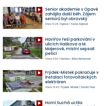
Senior akademie v Opavě
02:50
zahájila další běh. Zájem
seniorů byl obrovský
Dnes
10:28
|
Opava
|
Yvona Fajtová
Havířov řeší parkování v
02:38
ulicích Haškova a M.
Majerové, místní sepsali
petici
Včera
11:56
|
Havířov
|
Bára Kelnerová
Frýdek-Místek pokračuje v
02:53
instalaci fotovoltaických
elektráren
Včera
15:43
|
Frýdek-Místek
|
Tomáš Tikal
Horní Suchá uctila
01:37