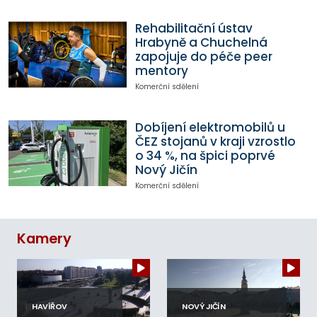
Rehabilitační ústav
Hrabyně a Chuchelná
zapojuje do péče peer
mentory
Komerční sdělení
Dobíjení elektromobilů u
ČEZ stojanů v kraji vzrostlo
o 34 %, na špici poprvé
Nový Jičín
Komerční sdělení
Kamery
HAVÍŘOV
NOVÝ JIČÍN