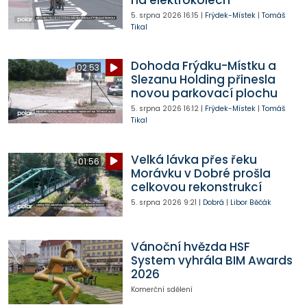
5. srpna 2026
16:15
|
Frýdek-Místek
|
Tomáš
Tikal
Dohoda Frýdku-Místku a
02:53
Slezanu Holding přinesla
novou parkovací plochu
5. srpna 2026
16:12
|
Frýdek-Místek
|
Tomáš
Tikal
Velká lávka přes řeku
01:56
Morávku v Dobré prošla
celkovou rekonstrukcí
5. srpna 2026
9:21
|
Dobrá
|
Libor Běčák
Vánoční hvězda HSF
System vyhrála BIM Awards
2026
Komerční sdělení