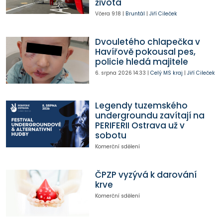
života
Včera
9:18
|
Bruntál
|
Jiří Cileček
Dvouletého chlapečka v
Havířově pokousal pes,
policie hledá majitele
6. srpna 2026
14:33
|
Celý MS kraj
|
Jiří Cileček
Legendy tuzemského
undergroundu zavítají na
PERIFERII Ostrava už v
sobotu
Komerční sdělení
ČPZP vyzývá k darování
krve
Komerční sdělení