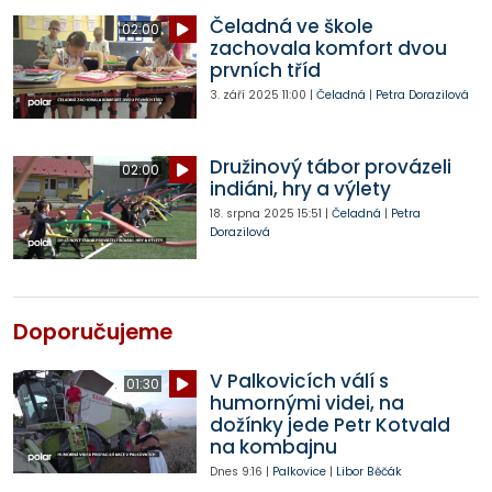
Čeladná ve škole
02:00
zachovala komfort dvou
prvních tříd
3. září 2025
11:00
|
Čeladná
|
Petra Dorazilová
Družinový tábor provázeli
02:00
indiáni, hry a výlety
18. srpna 2025
15:51
|
Čeladná
|
Petra
Dorazilová
Doporučujeme
V Palkovicích válí s
01:30
humornými videi, na
dožínky jede Petr Kotvald
na kombajnu
Dnes
9:16
|
Palkovice
|
Libor Běčák