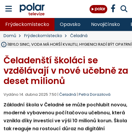
Frýdeckomístecko
Opavsko
Novojičínsko
Domů
Frýdeckomístecko
Čeladná
Ě PŘIBYLO SINIC, VODA MÁ HORŠÍ KVALITU, HYGIENICI RADÍ BÝT OPATRNÍ
ÚOHS DAL ZÁTORU POKUTU 100 000 ZA CHYBY V ZAKÁZCE NA OBN
AREÁL LODIČEK V KARVINÉ SE PŘIPRAVUJE NA VELKOU REKONSTRUKC
KARVINÁ ZNÁ BUDOUCÍ PODOBU AREÁLU LODIČKY V PARKU BOŽEN
CYKLISTU (74) SRAZIL V BRUNTÁLU KAMION, JE V OHROŽENÍ ŽIVOTA,
POLICIE HLEDÁ PŘÍPADNÉ SVĚDKY, KTEŘÍ POMŮŽOU OBJASNIT PRŮ
RADNÍ OSTRAVY A POSLANKYNĚ A. HOFFMANNOVÁ ZA PIRÁTY PODA
NA POSTUP MINISTERSTVA ŽIVOTNÍHO PROSTŘEDÍ V KAUZE HALDY 
MUŽ V PŘÍBOŘE SE VÁŽNĚ ZRANIL PŘI PRÁCI S ROZBRUŠOVAČKOU, I
SLEZSKÁ OSTRAVA PŘIPRAVUJE PROJEKTOVOU DOKUMENTACI PRO 
PODEZŘELÝ BALÍČEK ZASTAVIL PROVOZ NA NÁDRAŽÍ VE F-M, ČEKÁ 
CHLAPEČKA (2) V HAVÍŘOVĚ POKOUSAL PES, POLICIE HLEDÁ MAJITEL
MS KRAJ VYBUDUJE ZA 40 MILIONŮ V JABLUNKOVĚ NOVÝ MOST PŘES O
FOTBALISTA LAURI LAINE SE VRACÍ Z BANÍKU OSTRAVA NA PŮL ROK
F-M DOKONČIL VOLNOČASOVÝ AREÁL RIVKA PARK ZA 62 MILIONŮ,
Čeladenští školáci se
vzdělávají v nové učebně za
deset milionů
Vydáno 14. dubna 2025 7:50 |
Čeladná
|
Petra Dorazilová
Základní škola v Čeladné se může pochlubit novou,
moderně vybavenou počítačovou učebnou, která
vznikla díky investici ve výši 10 milionů korun. Škola
tak reaguje na rostoucí důraz na digitální