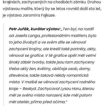
krajinách, zachycených na chodbách zámku. Druhou
výstavou malíře, který by se letos rovněž dožil sta let,
je výstava Jaromíra Fajkuse.
Petr Juřák, kurátor výstav:
„Ten byl, na rozdíl
od Josefa Langa, profesionálním malířem, bylo
to jeho živobytí a ve svém díle se věnoval
zachycení krajiny, ale kreslil také portréty, akty,
věnoval se grafice. V té grafice opět měl velmi
široký záběr tvorby, takže jsou tam zachyceny
třeba akty žen, květiny, obličeje osob, domy,
dřevěnice, takže taková někdy romantická
místa. V malbě se věnoval zachycení rodného
kraje – Beskyd. Zachycoval Lysou Horu, kterou
měl ze svého místa narození, kde měl potom
měl ateliér, přímo před očima.“