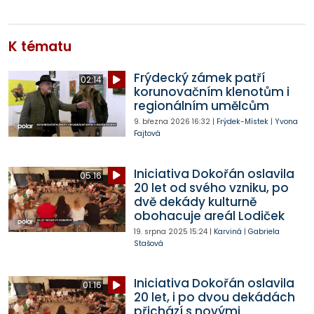
K tématu
Frýdecký zámek patří
02:14
korunovačním klenotům i
regionálním umělcům
9. března 2026
16:32
|
Frýdek-Místek
|
Yvona
Fajtová
Iniciativa Dokořán oslavila
05:16
20 let od svého vzniku, po
dvě dekády kulturně
obohacuje areál Lodiček
19. srpna 2025
15:24
|
Karviná
|
Gabriela
Stašová
Iniciativa Dokořán oslavila
01:16
20 let, i po dvou dekádách
přichází s novými