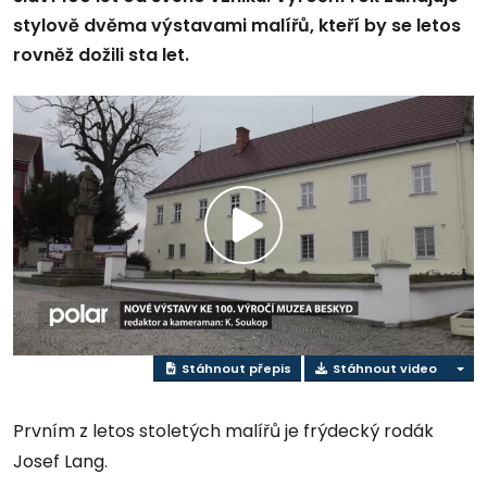
stylově dvěma výstavami malířů, kteří by se letos
rovněž dožili sta let.
Přehrát
video
Stáhnout přepis
Stáhnout video
Prvním z letos stoletých malířů je frýdecký rodák
Josef Lang.