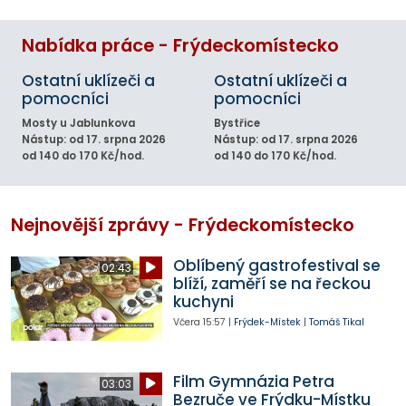
Nabídka práce - Frýdeckomístecko
Ostatní uklízeči a
Ostatní uklízeči a
pomocníci
pomocníci
Mosty u Jablunkova
Bystřice
Nástup: od 17. srpna 2026
Nástup: od 17. srpna 2026
od 140 do 170 Kč/hod.
od 140 do 170 Kč/hod.
Nejnovější zprávy - Frýdeckomístecko
Oblíbený gastrofestival se
02:43
blíží, zaměří se na řeckou
kuchyni
Včera
15:57
|
Frýdek-Místek
|
Tomáš Tikal
Film Gymnázia Petra
03:03
Bezruče ve Frýdku-Místku