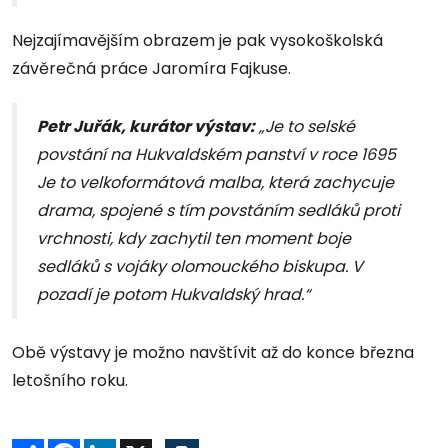
Nejzajímavějším obrazem je pak vysokoškolská
závěrečná práce Jaromíra Fajkuse.
Petr Juřák, kurátor výstav:
„Je to selské
povstání na Hukvaldském panství v roce 1695
Je to velkoformátová malba, která zachycuje
drama, spojené s tím povstáním sedláků proti
vrchnosti, kdy zachytil ten moment boje
sedláků s vojáky olomouckého biskupa. V
pozadí je potom Hukvaldský hrad.“
Obě výstavy je možno navštívit až do konce března
letošního roku.
Sdílet
Facebook
LinkedIn
X