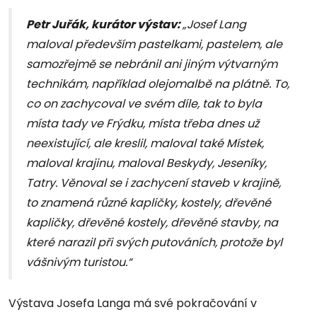
Petr Juřák, kurátor výstav:
„Josef Lang
maloval především pastelkami, pastelem, ale
samozřejmě se nebránil ani jiným výtvarným
technikám, například olejomalbě na plátně. To,
co on zachycoval ve svém díle, tak to byla
místa tady ve Frýdku, místa třeba dnes už
neexistující, ale kreslil, maloval také Místek,
maloval krajinu, maloval Beskydy, Jeseníky,
Tatry. Věnoval se i zachycení staveb v krajině,
to znamená různé kapličky, kostely, dřevěné
kapličky, dřevěné kostely, dřevěné stavby, na
které narazil při svých putováních, protože byl
vášnivým turistou.“
Výstava Josefa Langa má své pokračování v