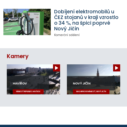
Dobíjení elektromobilů u
ČEZ stojanů v kraji vzrostlo
o 34 %, na špici poprvé
Nový Jičín
Komerční sdělení
Kamery
HAVÍŘOV
NOVÝ JIČÍN
NÁMĚSTÍ REPUBLIKY, HAVÍŘOV
MASARYKOVO NÁMĚSTÍ, NOVÝ JIČÍN