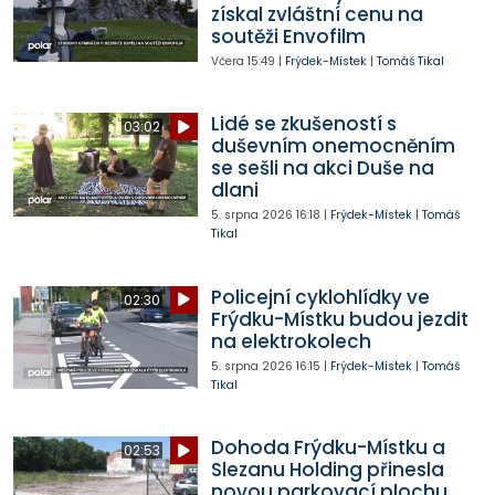
získal zvláštní cenu na
soutěži Envofilm
Včera
15:49
|
Frýdek-Místek
|
Tomáš Tikal
Lidé se zkušeností s
03:02
duševním onemocněním
se sešli na akci Duše na
dlani
5. srpna 2026
16:18
|
Frýdek-Místek
|
Tomáš
Tikal
Policejní cyklohlídky ve
02:30
Frýdku-Místku budou jezdit
na elektrokolech
5. srpna 2026
16:15
|
Frýdek-Místek
|
Tomáš
Tikal
Dohoda Frýdku-Místku a
02:53
Slezanu Holding přinesla
novou parkovací plochu