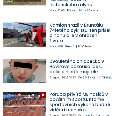
historického mlýna
Včera
13:00
|
Bílovec
|
Michal Slonina
Kamion srazil v Bruntálu
74letého cyklistu, ten přišel
o nohu a je v ohrožení
života
Včera
9:18
|
Bruntál
|
Jiří Cileček
Dvouletého chlapečka v
Havířově pokousal pes,
policie hledá majitele
6. srpna 2026
14:33
|
Celý MS kraj
|
Jiří Cileček
Poruba přivítá ME hasičů v
01:31
požárním sportu. Kromě
sportovních výkonů bude k
vidění i technika
6. srpna 2026
15:43
|
Ostrava-Poruba
|
Jana