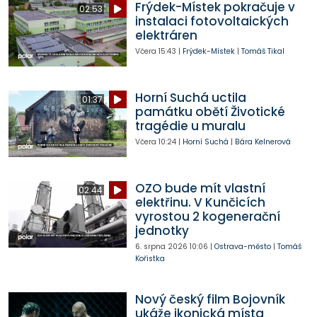
Frýdek-Místek pokračuje v
02:53
instalaci fotovoltaických
elektráren
Včera
15:43
|
Frýdek-Místek
|
Tomáš Tikal
Horní Suchá uctila
01:37
památku obětí Životické
tragédie u muralu
Včera
10:24
|
Horní Suchá
|
Bára Kelnerová
OZO bude mít vlastní
02:44
elektřinu. V Kunčicích
vyrostou 2 kogenerační
jednotky
6. srpna 2026
10:06
|
Ostrava-město
|
Tomáš
Kořistka
Nový český film Bojovník
ukáže ikonická místa