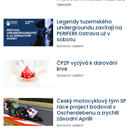
Lipowská
Legendy tuzemského
undergroundu zavítají na
PERIFERII Ostrava už v
sobotu
Komerční sdělení
ČPZP vyzývá k darování
krve
Komerční sdělení
Český motocyklový tým SP
race project bodoval v
Oscherslebenu a zrychlil
závodní Aprilii
Komerční sdělení