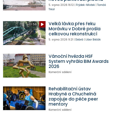
5. srpna 2026
16:12
|
Frýdek-Místek
|
Tomáš
Tikal
Velká lávka přes řeku
01:56
Morávku v Dobré prošla
celkovou rekonstrukcí
5. srpna 2026
9:21
|
Dobrá
|
Libor Běčák
Vánoční hvězda HSF
System vyhrála BIM Awards
2026
Komerční sdělení
Rehabilitační ústav
Hrabyně a Chuchelná
zapojuje do péče peer
mentory
Komerční sdělení