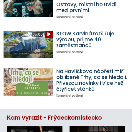
Ostravy, místní ho uvidí
mezi prvními
Komerční sdělení
STOW Karviná rozšiřuje
05:00
výrobu, přijme 40
zaměstnanců
Komerční sdělení
Na Havlíčkovo nábřeží míří
oblíbené Trhy, co se hledají.
Přivezou novinky i více než
čtyřicet stánků
Komerční sdělení
Kam vyrazit - Frýdeckomístecko