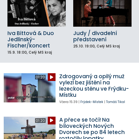
Iva Bittová & Duo
Judy / divadelní
Jedlinský-
představení
Fischer/koncert
25.10.
19:00
, Celý MS kraj
15.9.
18:00
, Celý MS kraj
Zdrogovaný a opilý muž
01:20
vylezl bez jištění na
lezeckou stěnu ve Frýdku-
Místku
Včera
15:39
|
Frýdek-Místek
|
Tomáš Tikal
A přece se točí! Na
01:20
bíloveckých Nových
Dvorech se po 84 letech
roztočily lopatky