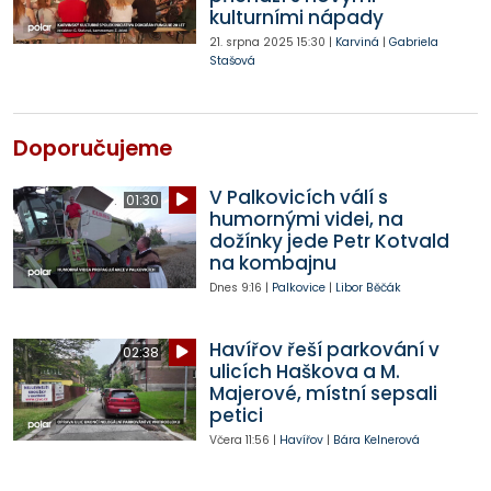
kulturními nápady
21. srpna 2025
15:30
|
Karviná
|
Gabriela
Stašová
Doporučujeme
V Palkovicích válí s
01:30
humornými videi, na
dožínky jede Petr Kotvald
na kombajnu
Dnes
9:16
|
Palkovice
|
Libor Běčák
Havířov řeší parkování v
02:38
ulicích Haškova a M.
Majerové, místní sepsali
petici
Včera
11:56
|
Havířov
|
Bára Kelnerová