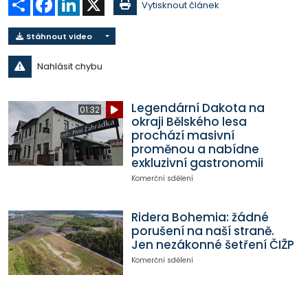
Vytisknout článek
Stáhnout video
Nahlásit chybu
Legendární Dakota na
01:32
okraji Bělského lesa
prochází masivní
proměnou a nabídne
exkluzivní gastronomii
Komerční sdělení
Ridera Bohemia: žádné
porušení na naší straně.
Jen nezákonné šetření ČIŽP
Komerční sdělení