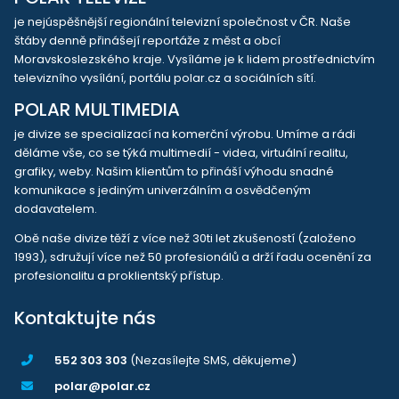
je nejúspěšnější regionální televizní společnost v ČR. Naše
štáby denně přinášejí reportáže z měst a obcí
Moravskoslezského kraje. Vysíláme je k lidem prostřednictvím
televizního vysílání, portálu polar.cz a sociálních sítí.
POLAR MULTIMEDIA
je divize se specializací na komerční výrobu. Umíme a rádi
děláme vše, co se týká multimedií - videa, virtuální realitu,
grafiky, weby. Našim klientům to přináší výhodu snadné
komunikace s jediným univerzálním a osvědčeným
dodavatelem.
Obě naše divize těží z více než 30ti let zkušeností (založeno
1993), sdružují více než 50 profesionálů a drží řadu ocenění za
profesionalitu a proklientský přístup.
Kontaktujte nás
552 303 303
(Nezasílejte SMS, děkujeme)
polar@polar.cz