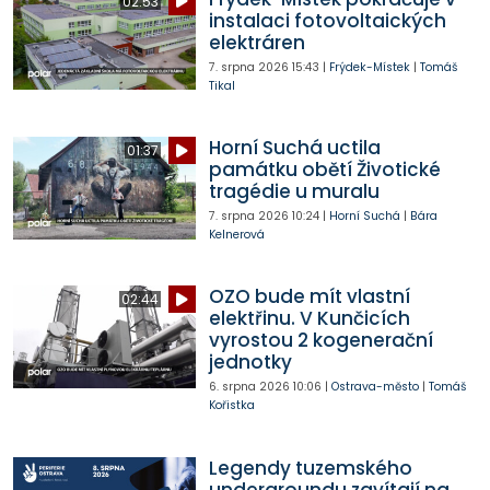
02:53
instalaci fotovoltaických
elektráren
7. srpna 2026
15:43
|
Frýdek-Místek
|
Tomáš
Tikal
Horní Suchá uctila
01:37
památku obětí Životické
tragédie u muralu
7. srpna 2026
10:24
|
Horní Suchá
|
Bára
Kelnerová
OZO bude mít vlastní
02:44
elektřinu. V Kunčicích
vyrostou 2 kogenerační
jednotky
6. srpna 2026
10:06
|
Ostrava-město
|
Tomáš
Kořistka
Legendy tuzemského
undergroundu zavítají na