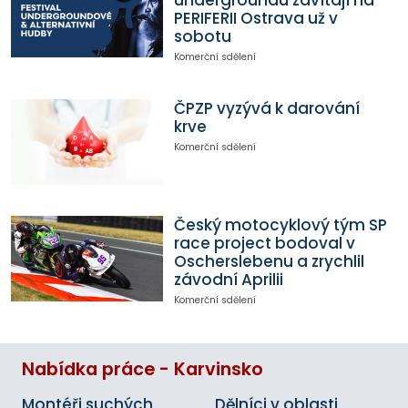
PERIFERII Ostrava už v
sobotu
Komerční sdělení
ČPZP vyzývá k darování
krve
Komerční sdělení
Český motocyklový tým SP
race project bodoval v
Oscherslebenu a zrychlil
závodní Aprilii
Komerční sdělení
Nabídka práce - Karvinsko
Montéři suchých
Dělníci v oblasti