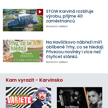
STOW Karviná rozšiřuje
05:00
výrobu, přijme 40
zaměstnanců
Komerční sdělení
Na Havlíčkovo nábřeží míří
oblíbené Trhy, co se hledají.
Přivezou novinky i více než
čtyřicet stánků
Komerční sdělení
Kam vyrazit - Karvinsko