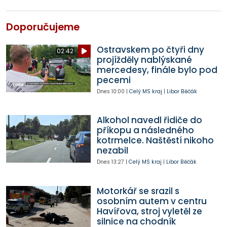
Doporučujeme
Ostravskem po čtyři dny
02:42
projížděly nablýskané
mercedesy, finále bylo pod
pecemi
Dnes
10:00
|
Celý MS kraj
|
Libor Běčák
Alkohol navedl řidiče do
příkopu a následného
kotrmelce. Naštěstí nikoho
nezabil
Dnes
13:27
|
Celý MS kraj
|
Libor Běčák
Motorkář se srazil s
osobním autem v centru
Havířova, stroj vyletěl ze
silnice na chodník