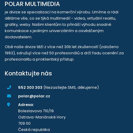
POLAR MULTIMEDIA
je divize se specializací na komerční výrobu. Umíme a rádi
děláme vše, co se týká multimedií - videa, virtuální realitu,
grafiky, weby. Našim klientům to přináší výhodu snadné
komunikace s jediným univerzálním a osvědčeným
dodavatelem.
Obě naše divize těží z více než 30ti let zkušeností (založeno
1993), sdružují více než 50 profesionálů a drží řadu ocenění za
profesionalitu a proklientský přístup.
Kontaktujte nás
552 303 303
(Nezasílejte SMS, děkujeme)
polar@polar.cz
Adresa:
Boleslavova 710/19
Ostrava-Mariánské Hory
709 00
Česká republika