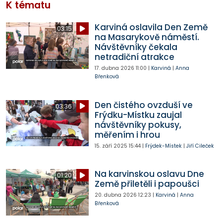
K tématu
Karviná oslavila Den Země
03:15
na Masarykově náměstí.
Návštěvníky čekala
netradiční atrakce
17. dubna 2026
11:00
|
Karviná
|
Anna
Břenková
Den čistého ovzduší ve
03:36
Frýdku-Místku zaujal
návštěvníky pokusy,
měřením i hrou
15. září 2025
15:44
|
Frýdek-Místek
|
Jiří Cileček
Na karvinskou oslavu Dne
01:20
Země přiletěli i papoušci
20. dubna 2026
12:23
|
Karviná
|
Anna
Břenková