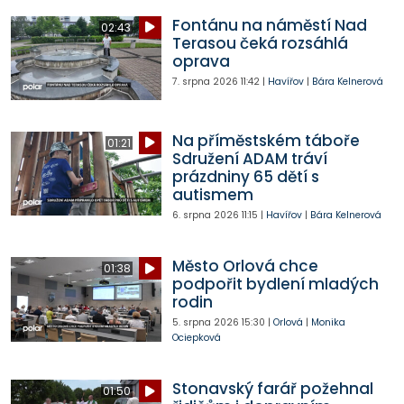
Fontánu na náměstí Nad
02:43
Terasou čeká rozsáhlá
oprava
7. srpna 2026
11:42
|
Havířov
|
Bára Kelnerová
Na příměstském táboře
01:21
Sdružení ADAM tráví
prázdniny 65 dětí s
autismem
6. srpna 2026
11:15
|
Havířov
|
Bára Kelnerová
Město Orlová chce
01:38
podpořit bydlení mladých
rodin
5. srpna 2026
15:30
|
Orlová
|
Monika
Ociepková
Stonavský farář požehnal
01:50