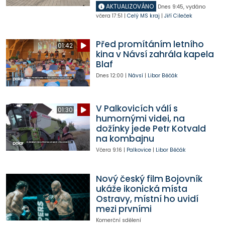
AKTUALIZOVÁNO
Dnes
9:45
,
vydáno
včera
17:51
|
Celý MS kraj
|
Jiří Cileček
Před promítáním letního
01:42
kina v Návsí zahrála kapela
Blaf
Dnes
12:00
|
Návsí
|
Libor Běčák
V Palkovicích válí s
01:30
humornými videi, na
dožínky jede Petr Kotvald
na kombajnu
Včera
9:16
|
Palkovice
|
Libor Běčák
Nový český film Bojovník
ukáže ikonická místa
Ostravy, místní ho uvidí
mezi prvními
Komerční sdělení