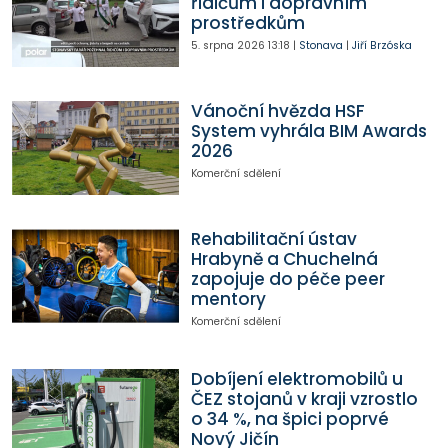
řidičům i dopravním
prostředkům
5. srpna 2026
13:18
|
Stonava
|
Jiří Brzóska
Vánoční hvězda HSF
System vyhrála BIM Awards
2026
Komerční sdělení
Rehabilitační ústav
Hrabyně a Chuchelná
zapojuje do péče peer
mentory
Komerční sdělení
Dobíjení elektromobilů u
ČEZ stojanů v kraji vzrostlo
o 34 %, na špici poprvé
Nový Jičín