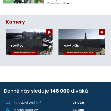
Komerční sdělení
Kamery
HAVÍŘOV
NOVÝ JIČÍN
NÁMĚSTÍ REPUBLIKY, HAVÍŘOV
MASARYKOVO NÁMĚSTÍ, NOVÝ JIČÍN
Denně nás sleduje
148 000
diváků
televizní vysílání
78 000
portál polar.cz
35 000