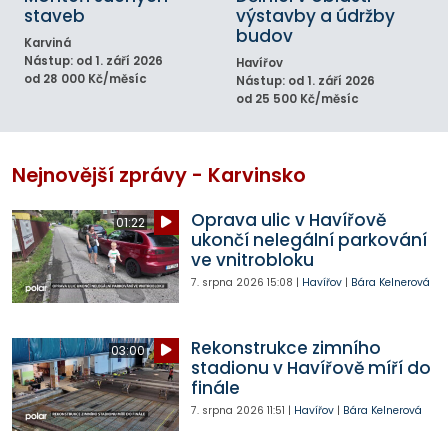
staveb
výstavby a údržby
budov
Karviná
Nástup: od 1. září 2026
Havířov
od 28 000 Kč/měsíc
Nástup: od 1. září 2026
od 25 500 Kč/měsíc
Nejnovější zprávy - Karvinsko
Oprava ulic v Havířově
01:22
ukončí nelegální parkování
ve vnitrobloku
7. srpna 2026
15:08
|
Havířov
|
Bára Kelnerová
Rekonstrukce zimního
03:00
stadionu v Havířově míří do
finále
7. srpna 2026
11:51
|
Havířov
|
Bára Kelnerová