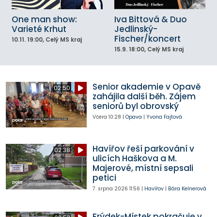
One man show:
Iva Bittová & Duo
Varieté Krhut
Jedlinský-
Fischer/koncert
10.11.
19:00
, Celý MS kraj
15.9.
18:00
, Celý MS kraj
Senior akademie v Opavě
02:50
zahájila další běh. Zájem
seniorů byl obrovský
Včera
10:28
|
Opava
|
Yvona Fajtová
Havířov řeší parkování v
02:38
ulicích Haškova a M.
Majerové, místní sepsali
petici
7. srpna 2026
11:56
|
Havířov
|
Bára Kelnerová
Frýdek-Místek pokračuje v