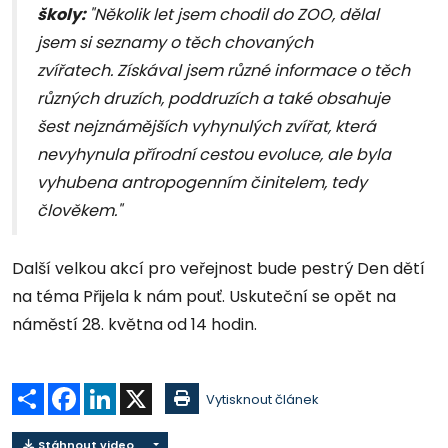
školy:
"Několik let jsem chodil do ZOO, dělal
jsem si seznamy o těch chovaných
zvířatech. Získával jsem různé informace o těch
různých druzích, poddruzích a také obsahuje
šest nejznámějších vyhynulých zvířat, která
nevyhynula přírodní cestou evoluce, ale byla
vyhubena antropogenním činitelem, tedy
člověkem."
Další velkou akcí pro veřejnost bude pestrý Den dětí
na téma Přijela k nám pouť. Uskuteční se opět na
náměstí 28. května od 14 hodin.
Sdílet
Facebook
LinkedIn
X
Vytisknout článek
Stáhnout video