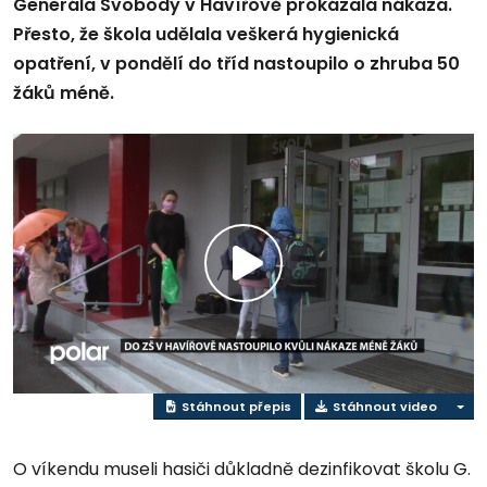
Generála Svobody v Havířově prokázala nákaza.
Přesto, že škola udělala veškerá hygienická
opatření, v pondělí do tříd nastoupilo o zhruba 50
žáků méně.
Přehrát
video
Stáhnout přepis
Stáhnout video
O víkendu museli hasiči důkladně dezinfikovat školu G.