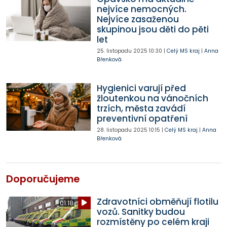
nejvíce nemocných.
Nejvíce zasaženou
skupinou jsou děti do pěti
let
25. listopadu 2025
10:30
|
Celý MS kraj
|
Anna
Břenková
Hygienici varují před
žloutenkou na vánočních
trzích, města zavádí
preventivní opatření
28. listopadu 2025
10:15
|
Celý MS kraj
|
Anna
Břenková
Doporučujeme
Zdravotníci obměňují flotilu
01:18
vozů. Sanitky budou
rozmístěny po celém kraji