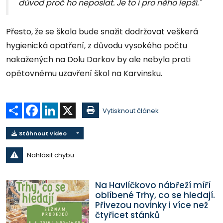
důvod proč ho neposlat. Je to i pro něho lepší."
Přesto, že se škola bude snažit dodržovat veškerá
hygienická opatření, z důvodu vysokého počtu
nakažených na Dolu Darkov by ale nebyla proti
opětovnému uzavření škol na Karvinsku.
Sdílet
Facebook
LinkedIn
X
Vytisknout článek
Stáhnout video
Nahlásit chybu
Na Havlíčkovo nábřeží míří
oblíbené Trhy, co se hledají.
Přivezou novinky i více než
čtyřicet stánků