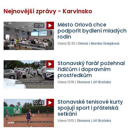
Nejnovější zprávy - Karvinsko
Město Orlová chce
01:38
podpořit bydlení mladých
rodin
Včera
15:30
|
Orlová
|
Monika Ociepková
Stonavský farář požehnal
01:50
řidičům i dopravním
prostředkům
Včera
13:18
|
Stonava
|
Jiří Brzóska
Stonavské tenisové kurty
02:44
spojují sport i přátelská
setkání
Včera
13:10
|
Stonava
|
Jiří Brzóska