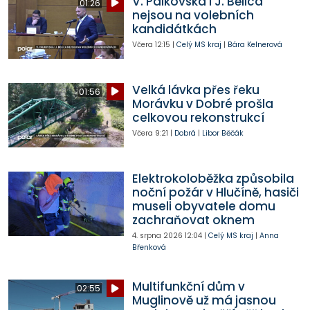
V. Palkovská i J. Bělica
01:26
nejsou na volebních
kandidátkách
Včera
12:15
|
Celý MS kraj
|
Bára Kelnerová
Velká lávka přes řeku
01:56
Morávku v Dobré prošla
celkovou rekonstrukcí
Včera
9:21
|
Dobrá
|
Libor Běčák
Elektrokoloběžka způsobila
noční požár v Hlučíně, hasiči
museli obyvatele domu
zachraňovat oknem
4. srpna 2026
12:04
|
Celý MS kraj
|
Anna
Břenková
Multifunkční dům v
02:55
Muglinově už má jasnou