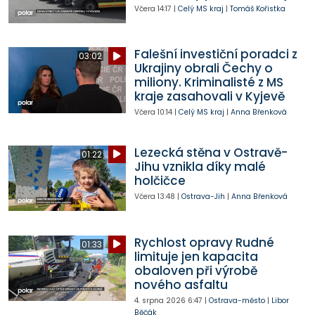
Včera
14:17
|
Celý MS kraj
|
Tomáš Kořistka
Falešní investiční poradci z
03:02
Ukrajiny obrali Čechy o
miliony. Kriminalisté z MS
kraje zasahovali v Kyjevě
Včera
10:14
|
Celý MS kraj
|
Anna Břenková
Lezecká stěna v Ostravě-
01:22
Jihu vznikla díky malé
holčičce
Včera
13:48
|
Ostrava-Jih
|
Anna Břenková
Rychlost opravy Rudné
01:33
limituje jen kapacita
obaloven při výrobě
nového asfaltu
4. srpna 2026
6:47
|
Ostrava-město
|
Libor
Běčák