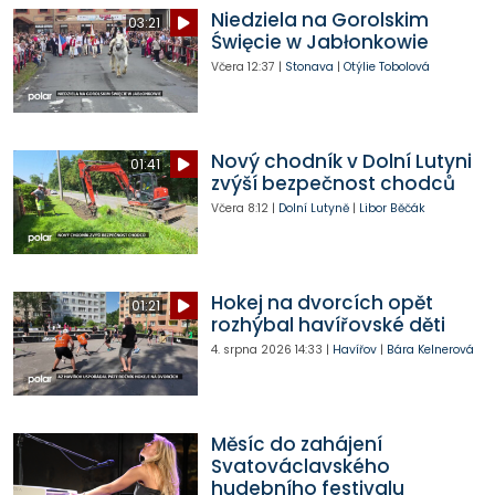
Niedziela na Gorolskim
03:21
Święcie w Jabłonkowie
Včera
12:37
|
Stonava
|
Otýlie Tobolová
Nový chodník v Dolní Lutyni
01:41
zvýší bezpečnost chodců
Včera
8:12
|
Dolní Lutyně
|
Libor Běčák
Hokej na dvorcích opět
01:21
rozhýbal havířovské děti
4. srpna 2026
14:33
|
Havířov
|
Bára Kelnerová
Měsíc do zahájení
Svatováclavského
hudebního festivalu