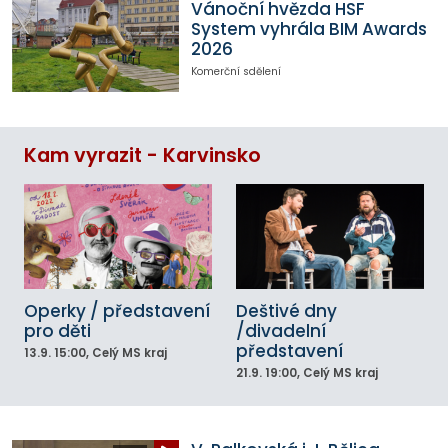
Vánoční hvězda HSF
System vyhrála BIM Awards
2026
Komerční sdělení
Kam vyrazit - Karvinsko
Operky / představení
Deštivé dny
pro děti
/divadelní
představení
13.9.
15:00
, Celý MS kraj
21.9.
19:00
, Celý MS kraj