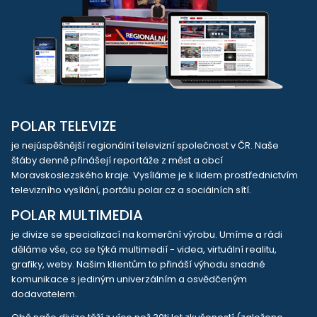
POLAR TELEVIZE
je nejúspěšnější regionální televizní společnost v ČR. Naše
štáby denně přinášejí reportáže z měst a obcí
Moravskoslezského kraje. Vysíláme je k lidem prostřednictvím
televizního vysílání, portálu polar.cz a sociálních sítí.
POLAR MULTIMEDIA
je divize se specializací na komerční výrobu. Umíme a rádi
děláme vše, co se týká multimedií - videa, virtuální realitu,
grafiky, weby. Našim klientům to přináší výhodu snadné
komunikace s jediným univerzálním a osvědčeným
dodavatelem.