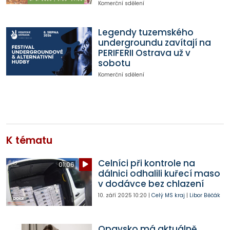
Komerční sdělení
Legendy tuzemského
undergroundu zavítají na
PERIFERII Ostrava už v
sobotu
Komerční sdělení
K tématu
Celníci při kontrole na
01:06
dálnici odhalili kuřecí maso
v dodávce bez chlazení
10. září 2025
10:20
|
Celý MS kraj
|
Libor Běčák
Opavsko má aktuálně