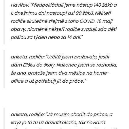
Havířov: "Předpokládali jsme nástup 140 žáků a
k dnešnímu dni nastoupí asi 90 žáků. Někteří
rodiče skutečně zřejmě z toho COVID-19 mají
obavy, nicméně někteří rodiče zvažují, zda děti
pošlou za týden nebo za 14 dní."
anketa, rodiče: "Určitě jsem zvažovala, jestli
dám Elišku do školy. Nakonec jsem se rozhodla,
že ano, protože jsem dva měsíce na home-
office a už potřebuji jít do práce."
anketa, rodiče: "Já musím chodit do práce, a
když je to tu už dezinfikované, tak nevidím