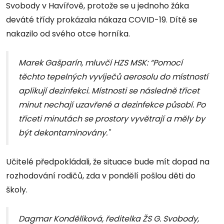
Svobody v Havířově, protože se u jednoho žáka
deváté třídy prokázala nákaza COVID-19. Dítě se
nakazilo od svého otce horníka.
Marek Gašparín, mluvčí HZS MSK: “Pomocí
těchto tepelných vyvíječů aerosolu do místností
aplikují dezinfekci. Místnosti se následně třicet
minut nechají uzavřené a dezinfekce působí. Po
třiceti minutách se prostory vyvětrají a měly by
být dekontaminovány."
Učitelé předpokládali, že situace bude mít dopad na
rozhodování rodičů, zda v pondělí pošlou děti do
školy.
Dagmar Kondělíková, ředitelka ŽS G. Svobody,