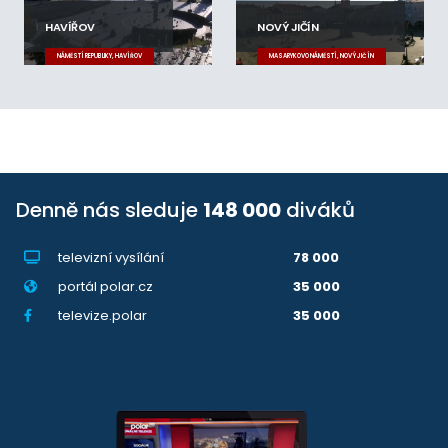
HAVÍŘOV
NOVÝ JIČÍN
NÁMĚSTÍ REPUBLIKY, HAVÍŘOV
MASARYKOVO NÁMĚSTÍ, NOVÝ JIČÍN
Denně nás sleduje
148 000
diváků
televizní vysílání
78 000
portál polar.cz
35 000
televize.polar
35 000