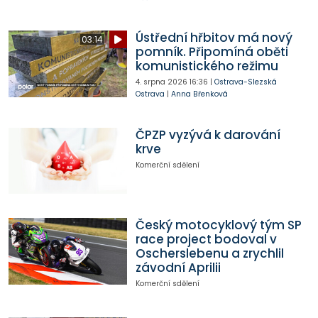
Ústřední hřbitov má nový
03:14
pomník. Připomíná oběti
komunistického režimu
4. srpna 2026
16:36
|
Ostrava-Slezská
Ostrava
|
Anna Břenková
ČPZP vyzývá k darování
krve
Komerční sdělení
Český motocyklový tým SP
race project bodoval v
Oscherslebenu a zrychlil
závodní Aprilii
Komerční sdělení