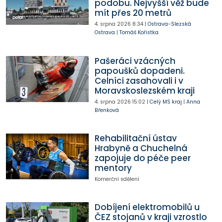
podobu. Nejvyšší věž bude
mít přes 20 metrů
4. srpna 2026
8:34
|
Ostrava-Slezská
Ostrava
|
Tomáš Kořistka
Pašeráci vzácných
papoušků dopadeni.
Celníci zasahovali i v
Moravskoslezském kraji
4. srpna 2026
15:02
|
Celý MS kraj
|
Anna
Břenková
Rehabilitační ústav
Hrabyně a Chuchelná
zapojuje do péče peer
mentory
Komerční sdělení
Dobíjení elektromobilů u
ČEZ stojanů v kraji vzrostlo