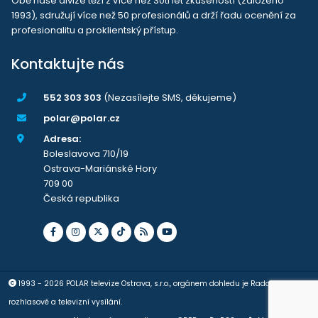
Obě naše divize těží z více než 30ti let zkušeností (založeno
1993), sdružují více než 50 profesionálů a drží řadu ocenění za
profesionalitu a proklientský přístup.
Kontaktujte nás
552 303 303
(Nezasílejte SMS, děkujeme)
polar@polar.cz
Adresa:
Boleslavova 710/19
Ostrava-Mariánské Hory
709 00
Česká republika
1993 - 2026 POLAR televize Ostrava, s.r.o., orgánem dohledu je Rada pro
rozhlasové a televizní vysílání.