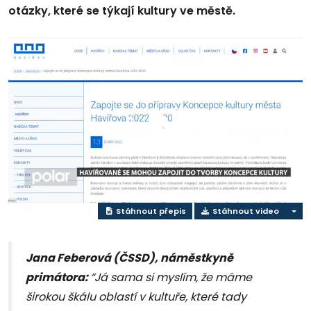
otázky, které se týkají kultury ve městě.
Přehrát
video
Stáhnout přepis
Stáhnout video
Jana Feberová (ČSSD), náměstkyně
primátora:
“Já sama si myslím, že máme
širokou škálu oblastí v kultuře, které tady