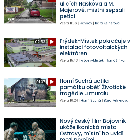
ulicích Haškova a M.
Majerové, místní sepsali
petici
Včera
11:56
|
Havířov
|
Bára Kelnerová
Frýdek-Místek pokračuje v
02:53
instalaci fotovoltaických
elektráren
Včera
15:43
|
Frýdek-Místek
|
Tomáš Tikal
Horní Suchá uctila
01:37
památku obětí Životické
tragédie u muralu
Včera
10:24
|
Horní Suchá
|
Bára Kelnerová
Nový český film Bojovník
ukáže ikonická místa
Ostravy, místní ho uvidí
mezi prvními