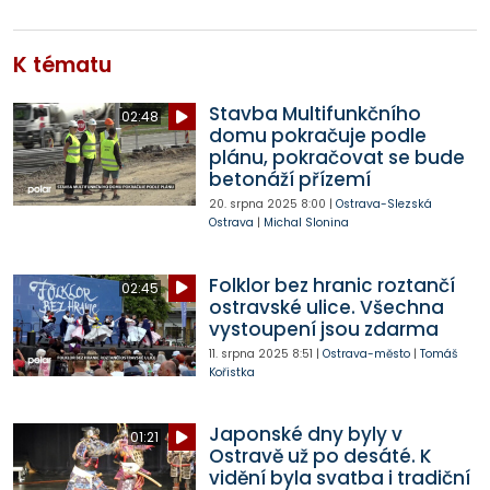
K tématu
Stavba Multifunkčního
02:48
domu pokračuje podle
plánu, pokračovat se bude
betonáží přízemí
20. srpna 2025
8:00
|
Ostrava-Slezská
Ostrava
|
Michal Slonina
Folklor bez hranic roztančí
02:45
ostravské ulice. Všechna
vystoupení jsou zdarma
11. srpna 2025
8:51
|
Ostrava-město
|
Tomáš
Kořistka
Japonské dny byly v
01:21
Ostravě už po desáté. K
vidění byla svatba i tradiční