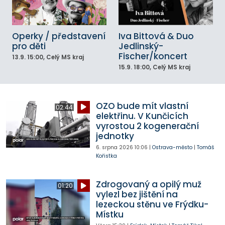
Operky / představení
Iva Bittová & Duo
pro děti
Jedlinský-
Fischer/koncert
13.9.
15:00
, Celý MS kraj
15.9.
18:00
, Celý MS kraj
OZO bude mít vlastní
02:44
elektřinu. V Kunčicích
vyrostou 2 kogenerační
jednotky
6. srpna 2026
10:06
|
Ostrava-město
|
Tomáš
Kořistka
Zdrogovaný a opilý muž
01:20
vylezl bez jištění na
lezeckou stěnu ve Frýdku-
Místku