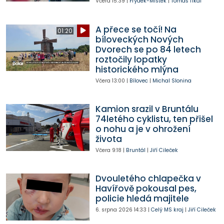
Včera
15:39
|
Frýdek-Místek
|
Tomáš Tikal
A přece se točí! Na
01:20
bíloveckých Nových
Dvorech se po 84 letech
roztočily lopatky
historického mlýna
Včera
13:00
|
Bílovec
|
Michal Slonina
Kamion srazil v Bruntálu
74letého cyklistu, ten přišel
o nohu a je v ohrožení
života
Včera
9:18
|
Bruntál
|
Jiří Cileček
Dvouletého chlapečka v
Havířově pokousal pes,
policie hledá majitele
6. srpna 2026
14:33
|
Celý MS kraj
|
Jiří Cileček