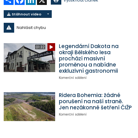
Vytisknout článek
Stáhnout video
Nahlásit chybu
Legendární Dakota na
01:32
okraji Bělského lesa
prochází masivní
proměnou a nabídne
exkluzivní gastronomii
Komerční sdělení
Ridera Bohemia: žádné
porušení na naší straně.
Jen nezákonné šetření ČIŽP
Komerční sdělení