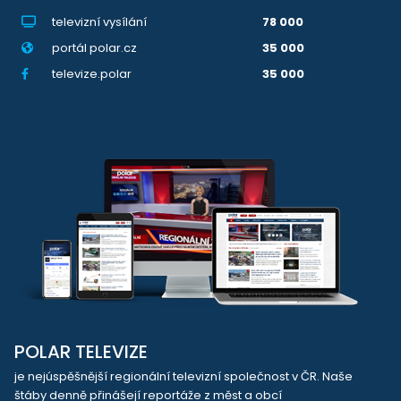
televizní vysílání
78 000
portál polar.cz
35 000
televize.polar
35 000
POLAR TELEVIZE
je nejúspěšnější regionální televizní společnost v ČR. Naše
štáby denně přinášejí reportáže z měst a obcí