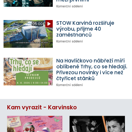
Komerční sdělení
STOW Karviná rozšiřuje
05:00
výrobu, přijme 40
zaměstnanců
Komerční sdělení
Na Havlíčkovo nábřeží míří
oblíbené Trhy, co se hledají.
Přivezou novinky i více než
čtyřicet stánků
Komerční sdělení
Kam vyrazit - Karvinsko