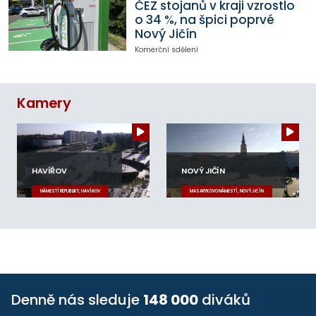
ČEZ stojanů v kraji vzrostlo
o 34 %, na špici poprvé
Nový Jičín
Komerční sdělení
Kamery
HAVÍŘOV
NOVÝ JIČÍN
NÁMĚSTÍ REPUBLIKY, HAVÍŘOV
MASARYKOVO NÁMĚSTÍ, NOVÝ JIČÍN
Denně nás sleduje
148 000
diváků