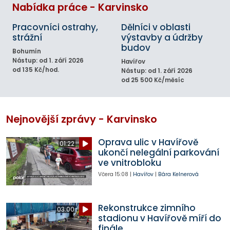
Nabídka práce - Karvinsko
Pracovníci ostrahy,
Dělníci v oblasti
strážní
výstavby a údržby
budov
Bohumín
Nástup: od 1. září 2026
Havířov
od 135 Kč/hod.
Nástup: od 1. září 2026
od 25 500 Kč/měsíc
Nejnovější zprávy - Karvinsko
Oprava ulic v Havířově
01:22
ukončí nelegální parkování
ve vnitrobloku
Včera
15:08
|
Havířov
|
Bára Kelnerová
Rekonstrukce zimního
03:00
stadionu v Havířově míří do
finále