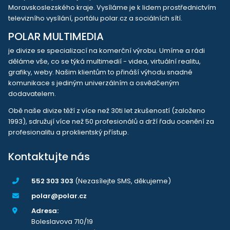
Moravskoslezského kraje. Vysíláme je k lidem prostřednictvím
televizního vysílání, portálu polar.cz a sociálních sítí.
POLAR MULTIMEDIA
je divize se specializací na komerční výrobu. Umíme a rádi
děláme vše, co se týká multimedií - videa, virtuální realitu,
grafiky, weby. Našim klientům to přináší výhodu snadné
komunikace s jediným univerzálním a osvědčeným
dodavatelem.
Obě naše divize těží z více než 30ti let zkušeností (založeno
1993), sdružují více než 50 profesionálů a drží řadu ocenění za
profesionalitu a proklientský přístup.
Kontaktujte nás
552 303 303
(Nezasílejte SMS, děkujeme)
polar@polar.cz
Adresa:
Boleslavova 710/19