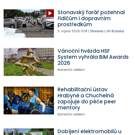
Stonavský farář požehnal
01:50
řidičům i dopravním
prostředkům
5. srpna 2026
13:18
|
Stonava
|
Jiří Brzóska
Vánoční hvězda HSF
System vyhrála BIM Awards
2026
Komerční sdělení
Rehabilitační ústav
Hrabyně a Chuchelná
zapojuje do péče peer
mentory
Komerční sdělení
Dobíjení elektromobilů u