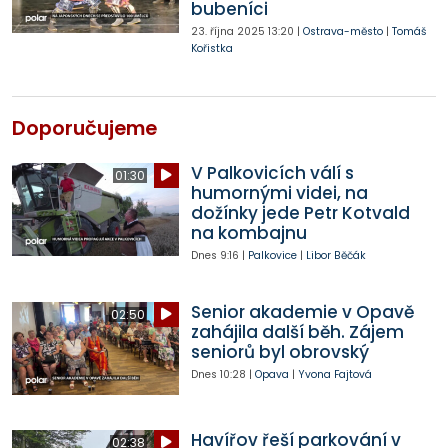
bubeníci
23. října 2025
13:20
|
Ostrava-město
|
Tomáš
Kořistka
Doporučujeme
V Palkovicích válí s
01:30
humornými videi, na
dožínky jede Petr Kotvald
na kombajnu
Dnes
9:16
|
Palkovice
|
Libor Běčák
Senior akademie v Opavě
02:50
zahájila další běh. Zájem
seniorů byl obrovský
Dnes
10:28
|
Opava
|
Yvona Fajtová
Havířov řeší parkování v
02:38