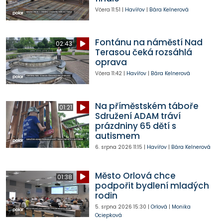
Včera
11:51
|
Havířov
|
Bára Kelnerová
Fontánu na náměstí Nad
02:43
Terasou čeká rozsáhlá
oprava
Včera
11:42
|
Havířov
|
Bára Kelnerová
Na příměstském táboře
01:21
Sdružení ADAM tráví
prázdniny 65 dětí s
autismem
6. srpna 2026
11:15
|
Havířov
|
Bára Kelnerová
Město Orlová chce
01:38
podpořit bydlení mladých
rodin
5. srpna 2026
15:30
|
Orlová
|
Monika
Ociepková