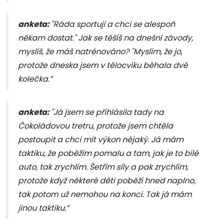
anketa:
"Ráda sportuji a chci se alespoň
někam dostat." Jak se těšíš na dnešní závody,
myslíš, že máš natrénováno? "Myslím, že jo,
protože dneska jsem v tělocviku běhala dvě
kolečka.”
anketa:
"Já jsem se přihlásila tady na
Čokoládovou tretru, protože jsem chtěla
postoupit a chci mít výkon nějaký. Já mám
taktiku, že poběžím pomalu a tam, jak je to bílé
auto, tak zrychlím. Šetřím síly a pak zrychlím,
protože když některé děti poběží hned naplno,
tak potom už nemohou na konci. Tak já mám
jinou taktiku.”