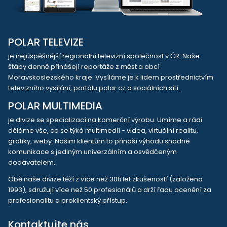
POLAR TELEVIZE
je nejúspěšnější regionální televizní společnost v ČR. Naše
štáby denně přinášejí reportáže z měst a obcí
Moravskoslezského kraje. Vysíláme je k lidem prostřednictvím
televizního vysílání, portálu polar.cz a sociálních sítí.
POLAR MULTIMEDIA
je divize se specializací na komerční výrobu. Umíme a rádi
děláme vše, co se týká multimedií - videa, virtuální realitu,
grafiky, weby. Našim klientům to přináší výhodu snadné
komunikace s jediným univerzálním a osvědčeným
dodavatelem.
Obě naše divize těží z více než 30ti let zkušeností (založeno
1993), sdružují více než 50 profesionálů a drží řadu ocenění za
profesionalitu a proklientský přístup.
Kontaktujte nás