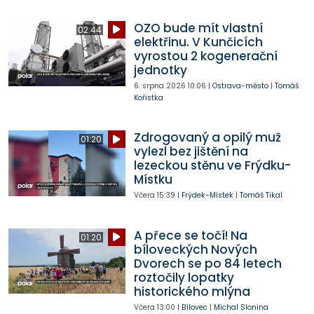
OZO bude mít vlastní
02:44
elektřinu. V Kunčicích
vyrostou 2 kogenerační
jednotky
6. srpna 2026
10:06
|
Ostrava-město
|
Tomáš
Kořistka
Zdrogovaný a opilý muž
01:20
vylezl bez jištění na
lezeckou stěnu ve Frýdku-
Místku
Včera
15:39
|
Frýdek-Místek
|
Tomáš Tikal
A přece se točí! Na
01:20
bíloveckých Nových
Dvorech se po 84 letech
roztočily lopatky
historického mlýna
Včera
13:00
|
Bílovec
|
Michal Slonina