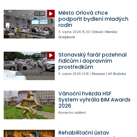
Město Orlová chce
01:38
podpořit bydlení mladých
rodin
5. srpna 2026
15:30
|
Orlová
|
Monika
Ociepková
Stonavský farář požehnal
01:50
řidičům i dopravním
prostředkům
5. srpna 2026
13:18
|
Stonava
|
Jiří Brzóska
Vánoční hvězda HSF
System vyhrála BIM Awards
2026
Komerční sdělení
Rehabilitační ústav