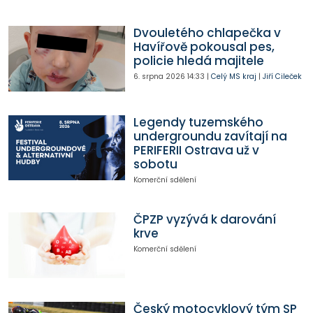
Dvouletého chlapečka v
Havířově pokousal pes,
policie hledá majitele
6. srpna 2026
14:33
|
Celý MS kraj
|
Jiří Cileček
Legendy tuzemského
undergroundu zavítají na
PERIFERII Ostrava už v
sobotu
Komerční sdělení
ČPZP vyzývá k darování
krve
Komerční sdělení
Český motocyklový tým SP