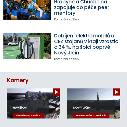
Hrabyně a Chuchelná
zapojuje do péče peer
mentory
Komerční sdělení
Dobíjení elektromobilů u
ČEZ stojanů v kraji vzrostlo
o 34 %, na špici poprvé
Nový Jičín
Komerční sdělení
Kamery
HAVÍŘOV
NOVÝ JIČÍN
NÁMĚSTÍ REPUBLIKY, HAVÍŘOV
MASARYKOVO NÁMĚSTÍ, NOVÝ JIČÍN