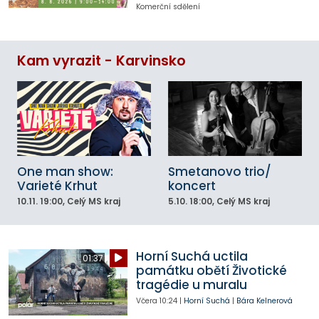
Komerční sdělení
Kam vyrazit - Karvinsko
One man show:
Smetanovo trio/
Varieté Krhut
koncert
10.11.
19:00
, Celý MS kraj
5.10.
18:00
, Celý MS kraj
Horní Suchá uctila
01:37
památku obětí Životické
tragédie u muralu
Včera
10:24
|
Horní Suchá
|
Bára Kelnerová