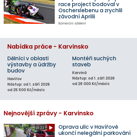
race project bodoval v
Oscherslebenu a zrychlil
závodní Aprilii
Komerční sdělení
Nabídka práce - Karvinsko
Dělníci v oblasti
Montéři suchých
výstavby a údržby
staveb
budov
Karviná
Nástup: od 1. září 2026
Havířov
od 28 000 Kč/měsíc
Nástup: od 1. září 2026
od 25 500 Kč/měsíc
Nejnovější zprávy - Karvinsko
Oprava ulic v Havířově
01:22
ukončí nelegální parkování