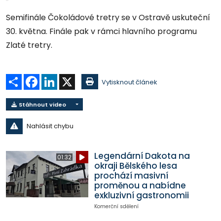
Semifinále Čokoládové tretry se v Ostravě uskuteční
30. května. Finále pak v rámci hlavního programu
Zlaté tretry.
Sdílet
Facebook
LinkedIn
X
Vytisknout článek
Stáhnout video
Nahlásit chybu
Legendární Dakota na
01:32
okraji Bělského lesa
prochází masivní
proměnou a nabídne
exkluzivní gastronomii
Komerční sdělení