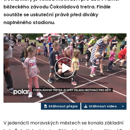
běžeckého závodu Čokoládová tretra. Finále
soutěže se uskuteční právě před diváky
naplněného stadionu.
Přehrát
video
Stáhnout přepis
Stáhnout video
V jedenácti moravských městech se konala základní