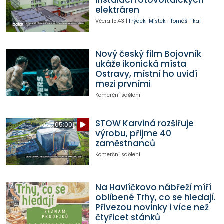
instalaci fotovoltaických
elektráren
Včera
15:43
|
Frýdek-Místek
|
Tomáš Tikal
Nový český film Bojovník
ukáže ikonická místa
Ostravy, místní ho uvidí
mezi prvními
Komerční sdělení
STOW Karviná rozšiřuje
05:00
výrobu, přijme 40
zaměstnanců
Komerční sdělení
Na Havlíčkovo nábřeží míří
oblíbené Trhy, co se hledají.
Přivezou novinky i více než
čtyřicet stánků