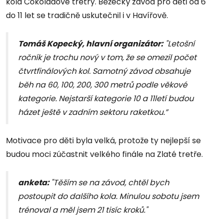
kola Čokoládové tretry. Běžecký závod pro děti od 6
do 11 let se tradičně uskutečnil i v Havířově.
Tomáš Kopecký, hlavní organizátor:
"Letošní
ročník je trochu nový v tom, že se omezil počet
čtvrtfinálových kol. Samotný závod obsahuje
běh na 60, 100, 200, 300 metrů podle věkové
kategorie. Nejstarší kategorie 10 a 11letí budou
házet ještě v zadním sektoru raketkou.”
Motivace pro děti byla velká, protože ty nejlepší se
budou moci zúčastnit velkého finále na Zlaté tretře.
anketa:
"Těším se na závod, chtěl bych
postoupit do dalšího kola. Minulou sobotu jsem
trénoval a měl jsem 21 tisíc kroků."