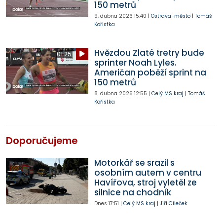
150 metrů
9. dubna 2026
15:40
|
Ostrava-město
|
Tomáš
Kořistka
Hvězdou Zlaté tretry bude
01:25
sprinter Noah Lyles.
Američan poběží sprint na
150 metrů
8. dubna 2026
12:55
|
Celý MS kraj
|
Tomáš
Kořistka
Doporučujeme
Motorkář se srazil s
osobním autem v centru
Havířova, stroj vyletěl ze
silnice na chodník
Dnes
17:51
|
Celý MS kraj
|
Jiří Cileček