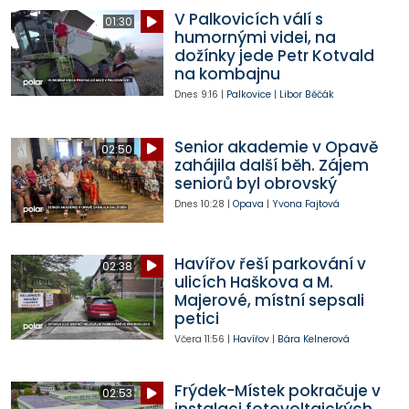
V Palkovicích válí s
01:30
humornými videi, na
dožínky jede Petr Kotvald
na kombajnu
Dnes
9:16
|
Palkovice
|
Libor Běčák
Senior akademie v Opavě
02:50
zahájila další běh. Zájem
seniorů byl obrovský
Dnes
10:28
|
Opava
|
Yvona Fajtová
Havířov řeší parkování v
02:38
ulicích Haškova a M.
Majerové, místní sepsali
petici
Včera
11:56
|
Havířov
|
Bára Kelnerová
Frýdek-Místek pokračuje v
02:53