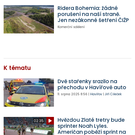
Ridera Bohemia: žádné
porušení na naší straně.
Jen nezákonné šetření ČIŽP
Komerční sdělení
K tématu
Dvě stařenky srazilo na
přechodu v Havířově auto
11. srpna 2025
8:56
|
Havířov
|
Jiří Cileček
Hvězdou Zlaté tretry bude
02:35
sprinter Noah Lyles.
Američan poběží sprint na