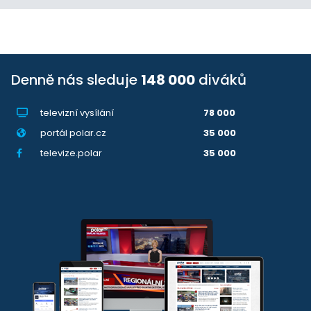
Denně nás sleduje
148 000
diváků
televizní vysílání
78 000
portál polar.cz
35 000
televize.polar
35 000