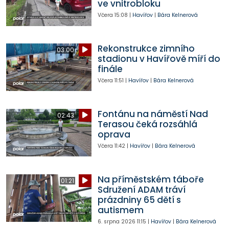
ve vnitrobloku
Včera
15:08
|
Havířov
|
Bára Kelnerová
Rekonstrukce zimního
03:00
stadionu v Havířově míří do
finále
Včera
11:51
|
Havířov
|
Bára Kelnerová
Fontánu na náměstí Nad
02:43
Terasou čeká rozsáhlá
oprava
Včera
11:42
|
Havířov
|
Bára Kelnerová
Na příměstském táboře
01:21
Sdružení ADAM tráví
prázdniny 65 dětí s
autismem
6. srpna 2026
11:15
|
Havířov
|
Bára Kelnerová