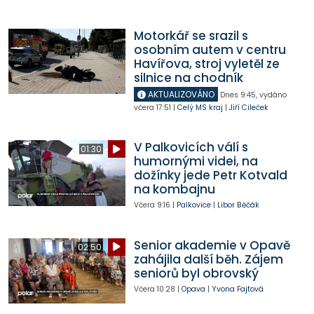
Motorkář se srazil s
osobním autem v centru
Havířova, stroj vyletěl ze
silnice na chodník
AKTUALIZOVÁNO
Dnes
9:45
,
vydáno
včera
17:51
|
Celý MS kraj
|
Jiří Cileček
V Palkovicích válí s
01:30
humornými videi, na
dožínky jede Petr Kotvald
na kombajnu
Včera
9:16
|
Palkovice
|
Libor Běčák
Senior akademie v Opavě
02:50
zahájila další běh. Zájem
seniorů byl obrovský
Včera
10:28
|
Opava
|
Yvona Fajtová