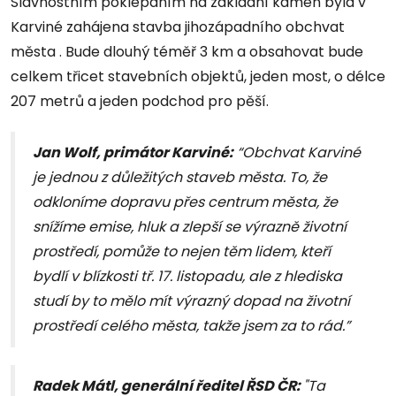
Slavnostním poklepáním na základní kámen byla v
Karviné zahájena stavba jihozápadního obchvat
města . Bude dlouhý téměř 3 km a obsahovat bude
celkem třicet stavebních objektů, jeden most, o délce
207 metrů a jeden podchod pro pěší.
Jan Wolf, primátor Karviné:
“Obchvat Karviné
je jednou z důležitých staveb města. To, že
odkloníme dopravu přes centrum města, že
snížíme emise, hluk a zlepší se výrazně životní
prostředí, pomůže to nejen těm lidem, kteří
bydlí v blízkosti tř. 17. listopadu, ale z hlediska
studí by to mělo mít výrazný dopad na životní
prostředí celého města, takže jsem za to rád.”
Radek Mátl, generální ředitel ŘSD ČR:
"Ta