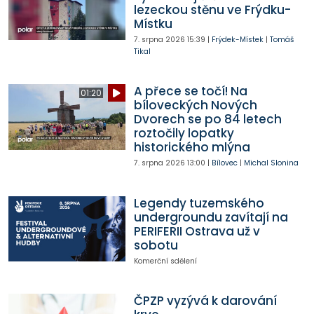
lezeckou stěnu ve Frýdku-
Místku
7. srpna 2026
15:39
|
Frýdek-Místek
|
Tomáš
Tikal
A přece se točí! Na
01:20
bíloveckých Nových
Dvorech se po 84 letech
roztočily lopatky
historického mlýna
7. srpna 2026
13:00
|
Bílovec
|
Michal Slonina
Legendy tuzemského
undergroundu zavítají na
PERIFERII Ostrava už v
sobotu
Komerční sdělení
ČPZP vyzývá k darování