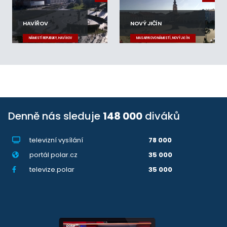
HAVÍŘOV
NOVÝ JIČÍN
NÁMĚSTÍ REPUBLIKY, HAVÍŘOV
MASARYKOVO NÁMĚSTÍ, NOVÝ JIČÍN
Denně nás sleduje
148 000
diváků
televizní vysílání
78 000
portál polar.cz
35 000
televize.polar
35 000