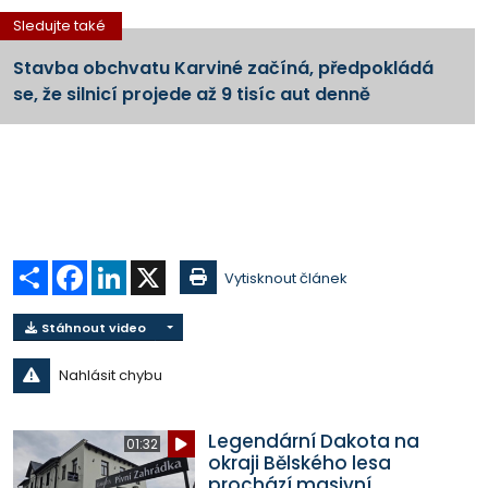
Sledujte také
Stavba obchvatu Karviné začíná, předpokládá
se, že silnicí projede až 9 tisíc aut denně
Sdílet
Facebook
LinkedIn
X
Vytisknout článek
Stáhnout video
Nahlásit chybu
Legendární Dakota na
01:32
okraji Bělského lesa
prochází masivní