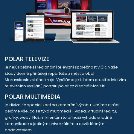
POLAR TELEVIZE
je nejúspěšnější regionální televizní společnost v ČR. Naše
štáby denně přinášejí reportáže z měst a obcí
Moravskoslezského kraje. Vysíláme je k lidem prostřednictvím
televizního vysílání, portálu polar.cz a sociálních sítí.
POLAR MULTIMEDIA
je divize se specializací na komerční výrobu. Umíme a rádi
děláme vše, co se týká multimedií - videa, virtuální realitu,
grafiky, weby. Našim klientům to přináší výhodu snadné
komunikace s jediným univerzálním a osvědčeným
dodavatelem.