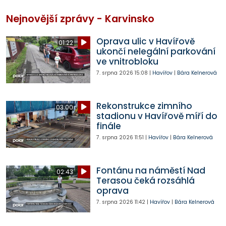
Nejnovější zprávy - Karvinsko
Oprava ulic v Havířově
01:22
ukončí nelegální parkování
ve vnitrobloku
7. srpna 2026
15:08
|
Havířov
|
Bára Kelnerová
Rekonstrukce zimního
03:00
stadionu v Havířově míří do
finále
7. srpna 2026
11:51
|
Havířov
|
Bára Kelnerová
Fontánu na náměstí Nad
02:43
Terasou čeká rozsáhlá
oprava
7. srpna 2026
11:42
|
Havířov
|
Bára Kelnerová