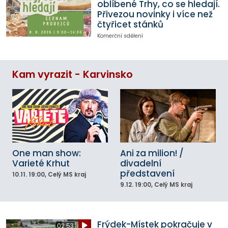
oblíbené Trhy, co se hledají.
Přivezou novinky i více než
čtyřicet stánků
Komerční sdělení
Kam vyrazit - Karvinsko
One man show:
Ani za milion! /
Varieté Krhut
divadelní
představení
10.11.
19:00
, Celý MS kraj
9.12.
19:00
, Celý MS kraj
Frýdek-Místek pokračuje v
02:53