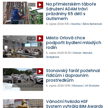
Na příměstském táboře
01:21
Sdružení ADAM tráví
prázdniny 65 dětí s
autismem
6. srpna 2026
11:15
|
Havířov
|
Bára Kelnerová
Město Orlová chce
01:38
podpořit bydlení mladých
rodin
5. srpna 2026
15:30
|
Orlová
|
Monika
Ociepková
Stonavský farář požehnal
01:50
řidičům i dopravním
prostředkům
5. srpna 2026
13:18
|
Stonava
|
Jiří Brzóska
Vánoční hvězda HSF
System vyhrála BIM Awards