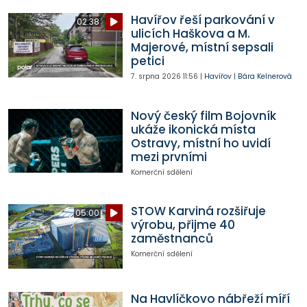
Havířov řeší parkování v
02:38
ulicích Haškova a M.
Majerové, místní sepsali
petici
7. srpna 2026
11:56
|
Havířov
|
Bára Kelnerová
Nový český film Bojovník
ukáže ikonická místa
Ostravy, místní ho uvidí
mezi prvními
Komerční sdělení
STOW Karviná rozšiřuje
05:00
výrobu, přijme 40
zaměstnanců
Komerční sdělení
Na Havlíčkovo nábřeží míří