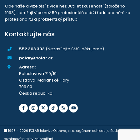
Obě naše divize těží z více než 30ti let zkušeností (založeno
1993), sdružují více než 50 profesionálů a drží řadu ocenění za
profesionalitu a proklientský přístup.
Kontaktujte nás
552 303 303
(Nezasílejte SMS, děkujeme)
polar@polar.cz
Adresa:
Boleslavova 710/19
Ostrava-Mariánské Hory
709 00
Česká republika
1993 - 2026 POLAR televize Ostrava, s.r.o., orgánem dohledu je Rada pro
rozhlasové a televizní vysílání.