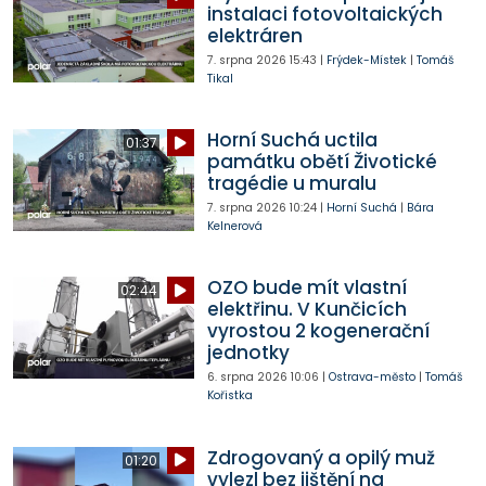
instalaci fotovoltaických
elektráren
7. srpna 2026
15:43
|
Frýdek-Místek
|
Tomáš
Tikal
Horní Suchá uctila
01:37
památku obětí Životické
tragédie u muralu
7. srpna 2026
10:24
|
Horní Suchá
|
Bára
Kelnerová
OZO bude mít vlastní
02:44
elektřinu. V Kunčicích
vyrostou 2 kogenerační
jednotky
6. srpna 2026
10:06
|
Ostrava-město
|
Tomáš
Kořistka
Zdrogovaný a opilý muž
01:20
vylezl bez jištění na