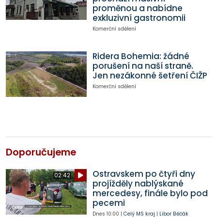
proměnou a nabídne
exkluzivní gastronomii
Komerční sdělení
Ridera Bohemia: žádné
porušení na naší straně.
Jen nezákonné šetření ČIŽP
Komerční sdělení
Doporučujeme
Ostravskem po čtyři dny
02:42
projížděly nablýskané
mercedesy, finále bylo pod
pecemi
Dnes
10:00
|
Celý MS kraj
|
Libor Běčák