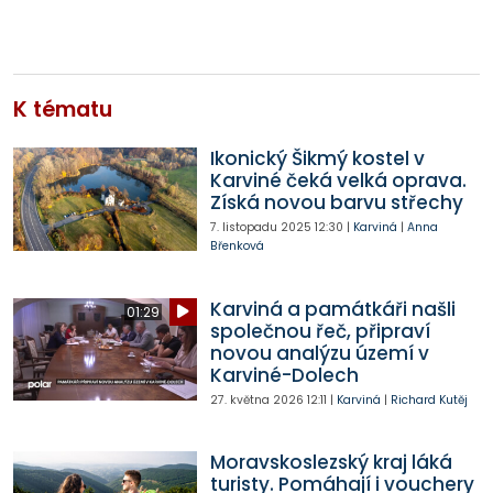
K tématu
Ikonický Šikmý kostel v
Karviné čeká velká oprava.
Získá novou barvu střechy
7. listopadu 2025
12:30
|
Karviná
|
Anna
Břenková
Karviná a památkáři našli
01:29
společnou řeč, připraví
novou analýzu území v
Karviné-Dolech
27. května 2026
12:11
|
Karviná
|
Richard Kutěj
Moravskoslezský kraj láká
turisty. Pomáhají i vouchery