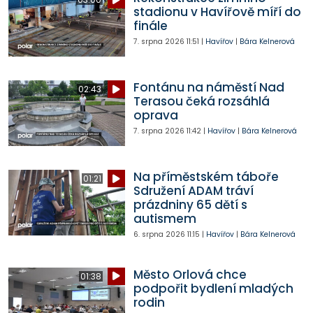
stadionu v Havířově míří do
finále
7. srpna 2026
11:51
|
Havířov
|
Bára Kelnerová
Fontánu na náměstí Nad
02:43
Terasou čeká rozsáhlá
oprava
7. srpna 2026
11:42
|
Havířov
|
Bára Kelnerová
Na příměstském táboře
01:21
Sdružení ADAM tráví
prázdniny 65 dětí s
autismem
6. srpna 2026
11:15
|
Havířov
|
Bára Kelnerová
Město Orlová chce
01:38
podpořit bydlení mladých
rodin