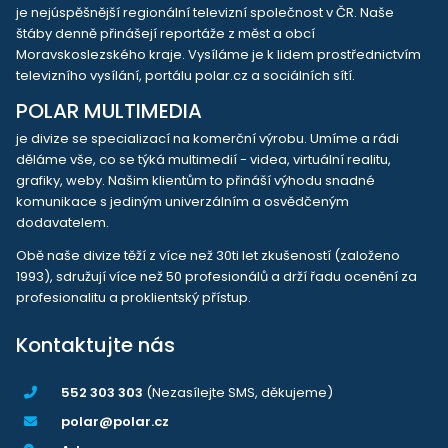
je nejúspěšnější regionální televizní společnost v ČR. Naše
štáby denně přinášejí reportáže z měst a obcí
Moravskoslezského kraje. Vysíláme je k lidem prostřednictvím
televizního vysílání, portálu polar.cz a sociálních sítí.
POLAR MULTIMEDIA
je divize se specializací na komerční výrobu. Umíme a rádi
děláme vše, co se týká multimedií - videa, virtuální realitu,
grafiky, weby. Našim klientům to přináší výhodu snadné
komunikace s jediným univerzálním a osvědčeným
dodavatelem.
Obě naše divize těží z více než 30ti let zkušeností (založeno
1993), sdružují více než 50 profesionálů a drží řadu ocenění za
profesionalitu a proklientský přístup.
Kontaktujte nás
552 303 303
(Nezasílejte SMS, děkujeme)
polar@polar.cz