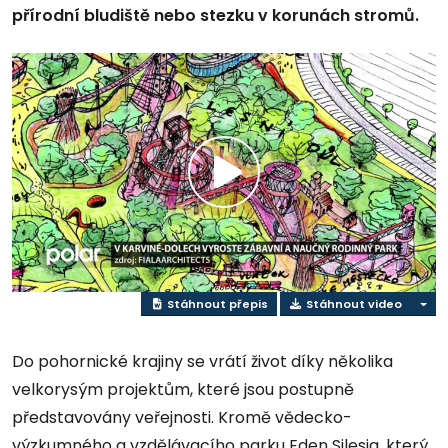
přírodní bludiště nebo stezku v korunách stromů.
Přehrát
video
Stáhnout přepis
Stáhnout video
Do pohornické krajiny se vrátí život díky několika
velkorysým projektům, které jsou postupně
představovány veřejnosti. Kromě vědecko-
výzkumného a vzdělávacího parku Eden Silesia, který