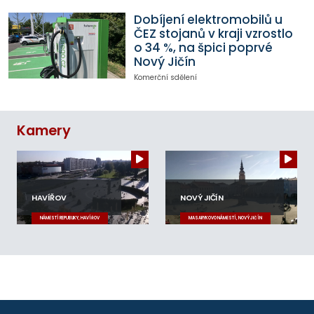
Dobíjení elektromobilů u
ČEZ stojanů v kraji vzrostlo
o 34 %, na špici poprvé
Nový Jičín
Komerční sdělení
Kamery
HAVÍŘOV
NOVÝ JIČÍN
NÁMĚSTÍ REPUBLIKY, HAVÍŘOV
MASARYKOVO NÁMĚSTÍ, NOVÝ JIČÍN