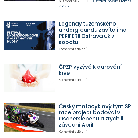
6. srpna 2026
10:06
|
Ostrava-město
|
Tomáš
Kořistka
Legendy tuzemského
undergroundu zavítají na
PERIFERII Ostrava už v
sobotu
Komerční sdělení
ČPZP vyzývá k darování
krve
Komerční sdělení
Český motocyklový tým SP
race project bodoval v
Oscherslebenu a zrychlil
závodní Aprilii
Komerční sdělení