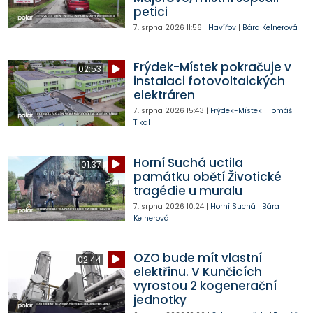
petici
7. srpna 2026
11:56
|
Havířov
|
Bára Kelnerová
Frýdek-Místek pokračuje v
02:53
instalaci fotovoltaických
elektráren
7. srpna 2026
15:43
|
Frýdek-Místek
|
Tomáš
Tikal
Horní Suchá uctila
01:37
památku obětí Životické
tragédie u muralu
7. srpna 2026
10:24
|
Horní Suchá
|
Bára
Kelnerová
OZO bude mít vlastní
02:44
elektřinu. V Kunčicích
vyrostou 2 kogenerační
jednotky