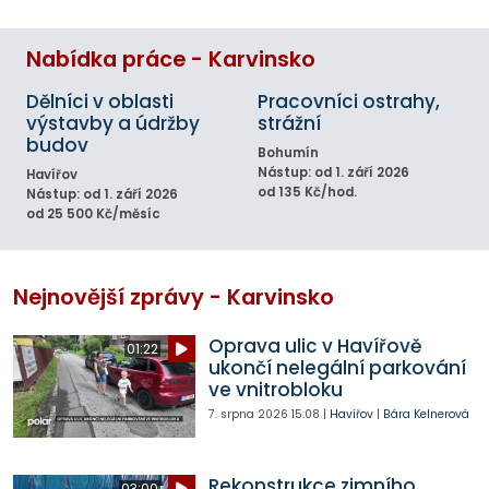
Nabídka práce - Karvinsko
Dělníci v oblasti
Pracovníci ostrahy,
výstavby a údržby
strážní
budov
Bohumín
Nástup: od 1. září 2026
Havířov
od 135 Kč/hod.
Nástup: od 1. září 2026
od 25 500 Kč/měsíc
Nejnovější zprávy - Karvinsko
Oprava ulic v Havířově
01:22
ukončí nelegální parkování
ve vnitrobloku
7. srpna 2026
15:08
|
Havířov
|
Bára Kelnerová
Rekonstrukce zimního
03:00