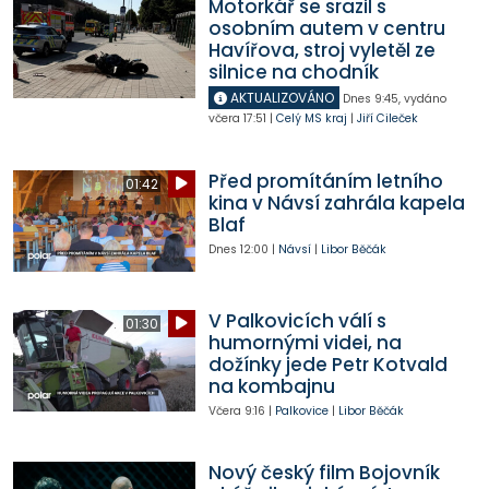
Motorkář se srazil s
osobním autem v centru
Havířova, stroj vyletěl ze
silnice na chodník
AKTUALIZOVÁNO
Dnes
9:45
,
vydáno
včera
17:51
|
Celý MS kraj
|
Jiří Cileček
Před promítáním letního
01:42
kina v Návsí zahrála kapela
Blaf
Dnes
12:00
|
Návsí
|
Libor Běčák
V Palkovicích válí s
01:30
humornými videi, na
dožínky jede Petr Kotvald
na kombajnu
Včera
9:16
|
Palkovice
|
Libor Běčák
Nový český film Bojovník