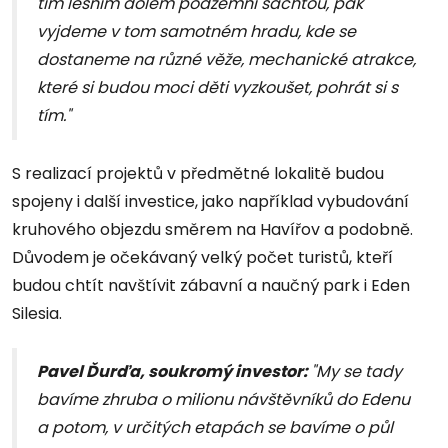
tím lesním dolem podzemní šachtou, pak
vyjdeme v tom samotném hradu, kde se
dostaneme na různé věže, mechanické atrakce,
které si budou moci děti vyzkoušet, pohrát si s
tím."
S realizací projektů v předmětné lokalitě budou
spojeny i další investice, jako například vybudování
kruhového objezdu směrem na Havířov a podobně.
Důvodem je očekávaný velký počet turistů, kteří
budou chtít navštívit zábavní a naučný park i Eden
Silesia.
Pavel Ďurďa, soukromý investor:
"My se tady
bavíme zhruba o milionu návštěvníků do Edenu
a potom, v určitých etapách se bavíme o půl