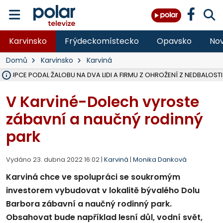
Karvinsko
Frýdeckomístecko
Opavsko
Nov
Domů
Karvinsko
Karviná
ÁSTUPCE PODAL ŽALOBU NA DVA LIDI A FIRMU Z OHROŽENÍ Z NEDBALOSTI
NA SLEZSKÉ HARTĚ PŘIBYLO SINIC, VODA MÁ HORŠÍ KVALITU, HYGIENI
NA BÍLOVECKÝCH NOVÝCH DVORECH SE PO 84 LETECH ROZTOČILY L
KARVINSKÉ MOŘE ZÍSKÁ NOVÉ GASTRO ZÁZEMÍ S VYHLÍDKOVOU TER
REKONSTRUKCE MATEŘSKÉ ŠKOLY V CHLEBIČOVĚ MÍŘÍ DO FINÁLE, VÍ
CYKLISTU (74) SRAZIL V BRUNTÁLU KAMION, JE V OHROŽENÍ ŽIVOTA,
POLICIE HLEDÁ PŘÍPADNÉ SVĚDKY, KTEŘÍ POMŮŽOU OBJASNIT PRŮ
MS KRAJ DOKONČIL OPRAVU SILNICE MEZI VRBNEM A HEŘMANOVICEM
SMVAK NABÍZÍ V DOBĚ SUCHA VODU OBCÍM A FIRMÁM, CISTERNY JE
F-M POKRAČUJE V INSTALACI FOTOVOLTAICKÝCH ELEKTRÁREN, REP
SENIOR AKADEMIE V OPAVĚ ZAHÁJILA DALŠÍ BĚH, REPORTÁŽ NA POL
PLANETÁRIUM V OSTRAVĚ CHYSTÁ POZOROVÁNÍ ČÁSTEČNÉHO ZATMĚ
OPRAVA ULIC V HAVÍŘOVĚ UKONČÍ NELEGÁLNÍ PARKOVÁNÍ VE VNI
V HAVÍŘOVĚ SE TĚŽCE ZRANIL MOTORKÁŘ PO SRÁŽCE S AUTEM, INF
TRAGICKÁ SRÁŽKA VLAKU S KAMIONEM V DOLNÍ LUTYNI Z LEDNA 
V Karviné-Dolech vyroste
zábavní a naučný rodinný
park
Vydáno 23. dubna 2022 16:02 |
Karviná
|
Monika Danková
Karviná chce ve spolupráci se soukromým
investorem vybudovat v lokalitě bývalého Dolu
Barbora zábavní a naučný rodinný park.
Obsahovat bude například lesní důl, vodní svět,