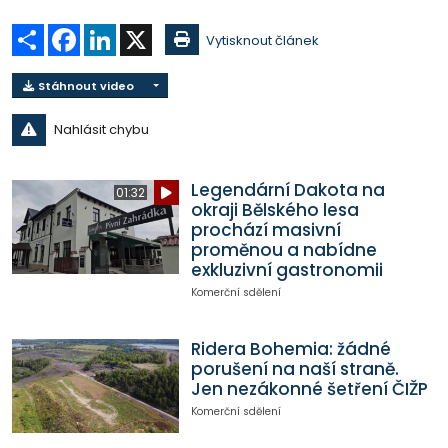
Sdílet
Facebook
LinkedIn
X
Vytisknout článek
Stáhnout video
Nahlásit chybu
Legendární Dakota na
01:32
okraji Bělského lesa
prochází masivní
proměnou a nabídne
exkluzivní gastronomii
Komerční sdělení
Ridera Bohemia: žádné
porušení na naší straně.
Jen nezákonné šetření ČIŽP
Komerční sdělení