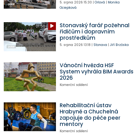
5. srpna 2026
15:30
|
Orlová
|
Monika
Ociepková
Stonavský farář požehnal
01:50
řidičům i dopravním
prostředkům
5. srpna 2026
13:18
|
Stonava
|
Jiří Brzóska
Vánoční hvězda HSF
System vyhrála BIM Awards
2026
Komerční sdělení
Rehabilitační ústav
Hrabyně a Chuchelná
zapojuje do péče peer
mentory
Komerční sdělení