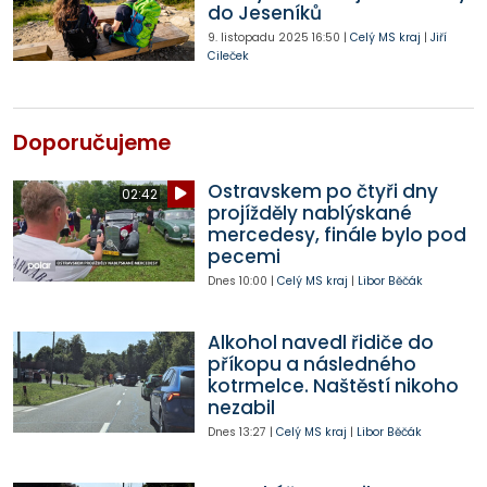
do Jeseníků
9. listopadu 2025
16:50
|
Celý MS kraj
|
Jiří
Cileček
Doporučujeme
Ostravskem po čtyři dny
02:42
projížděly nablýskané
mercedesy, finále bylo pod
pecemi
Dnes
10:00
|
Celý MS kraj
|
Libor Běčák
Alkohol navedl řidiče do
příkopu a následného
kotrmelce. Naštěstí nikoho
nezabil
Dnes
13:27
|
Celý MS kraj
|
Libor Běčák