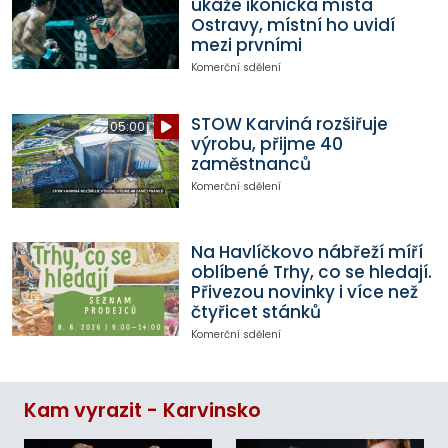
ukáže ikonická místa
Ostravy, místní ho uvidí
mezi prvními
Komerční sdělení
STOW Karviná rozšiřuje
05:00
výrobu, přijme 40
zaměstnanců
Komerční sdělení
Na Havlíčkovo nábřeží míří
oblíbené Trhy, co se hledají.
Přivezou novinky i více než
čtyřicet stánků
Komerční sdělení
Kam vyrazit - Karvinsko