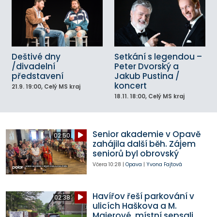
Deštivé dny
Setkání s legendou –
/divadelní
Peter Dvorský a
představení
Jakub Pustina /
koncert
21.9.
19:00
, Celý MS kraj
18.11.
18:00
, Celý MS kraj
Senior akademie v Opavě
02:50
zahájila další běh. Zájem
seniorů byl obrovský
Včera
10:28
|
Opava
|
Yvona Fajtová
Havířov řeší parkování v
02:38
ulicích Haškova a M.
Majerové, místní sepsali