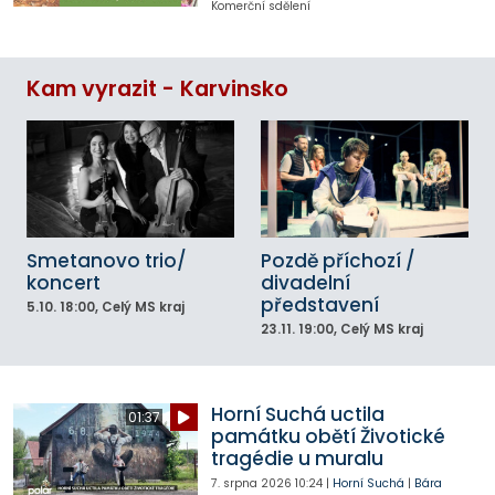
Komerční sdělení
Kam vyrazit - Karvinsko
Smetanovo trio/
Pozdě příchozí /
koncert
divadelní
představení
5.10.
18:00
, Celý MS kraj
23.11.
19:00
, Celý MS kraj
Horní Suchá uctila
01:37
památku obětí Životické
tragédie u muralu
7. srpna 2026
10:24
|
Horní Suchá
|
Bára