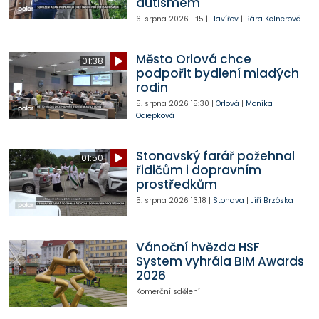
autismem
6. srpna 2026
11:15
|
Havířov
|
Bára Kelnerová
Město Orlová chce
01:38
podpořit bydlení mladých
rodin
5. srpna 2026
15:30
|
Orlová
|
Monika
Ociepková
Stonavský farář požehnal
01:50
řidičům i dopravním
prostředkům
5. srpna 2026
13:18
|
Stonava
|
Jiří Brzóska
Vánoční hvězda HSF
System vyhrála BIM Awards
2026
Komerční sdělení