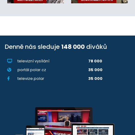
NÁMĚSTÍ REPUBLIKY, HAVÍŘOV
MASARYKOVO NÁMĚSTÍ, NOVÝ JIČÍN
Denně nás sleduje
148 000
diváků
televizní vysílání
78 000
portál polar.cz
35 000
televize.polar
35 000