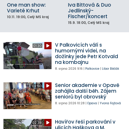
One man show:
Iva Bittová & Duo
Varieté Krhut
Jedlinský-
Fischer/koncert
10.11.
19:00
, Celý MS kraj
15.9.
18:00
, Celý MS kraj
V Palkovicích válí s
01:30
humornými videi, na
dožínky jede Petr Kotvald
na kombajnu
8. srpna 2026
9:16
|
Palkovice
|
Libor Běčák
Senior akademie v Opavě
02:50
zahájila další běh. Zájem
seniorů byl obrovský
8. srpna 2026
10:28
|
Opava
|
Yvona Fajtová
Havířov řeší parkování v
02:38
ulicích Haškova a M.