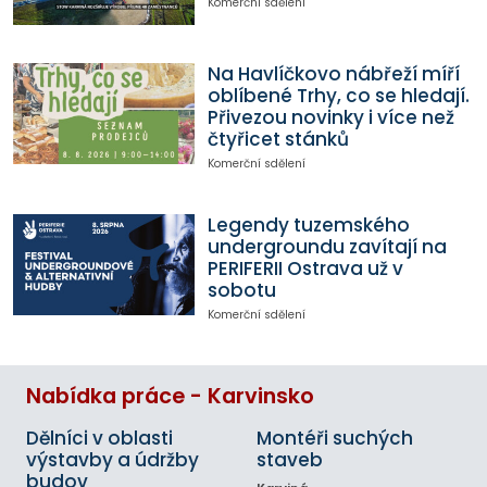
Komerční sdělení
Na Havlíčkovo nábřeží míří
oblíbené Trhy, co se hledají.
Přivezou novinky i více než
čtyřicet stánků
Komerční sdělení
Legendy tuzemského
undergroundu zavítají na
PERIFERII Ostrava už v
sobotu
Komerční sdělení
Nabídka práce - Karvinsko
Dělníci v oblasti
Montéři suchých
výstavby a údržby
staveb
budov