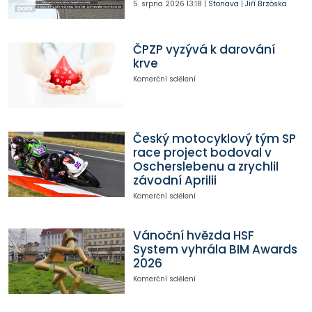
5. srpna 2026
13:18
|
Stonava
|
Jiří Brzóska
ČPZP vyzývá k darování
krve
Komerční sdělení
Český motocyklový tým SP
race project bodoval v
Oscherslebenu a zrychlil
závodní Aprilii
Komerční sdělení
Vánoční hvězda HSF
System vyhrála BIM Awards
2026
Komerční sdělení