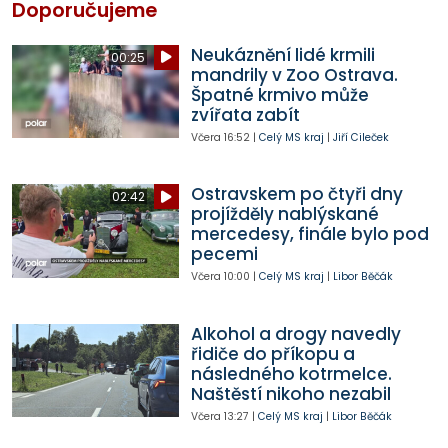
Doporučujeme
Neukáznění lidé krmili
00:25
mandrily v Zoo Ostrava.
Špatné krmivo může
zvířata zabít
Včera
16:52
|
Celý MS kraj
|
Jiří Cileček
Ostravskem po čtyři dny
02:42
projížděly nablýskané
mercedesy, finále bylo pod
pecemi
Včera
10:00
|
Celý MS kraj
|
Libor Běčák
Alkohol a drogy navedly
řidiče do příkopu a
následného kotrmelce.
Naštěstí nikoho nezabil
Včera
13:27
|
Celý MS kraj
|
Libor Běčák