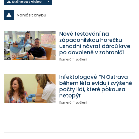
Stáhnout video
Nahlásit chybu
Nové testování na
západonilskou horečku
usnadní návrat dárců krve
po dovolené v zahraničí
Komerční sdělení
Infektologové FN Ostrava
během léta evidují zvýšené
počty lidí, které pokousal
netopýr
Komerční sdělení