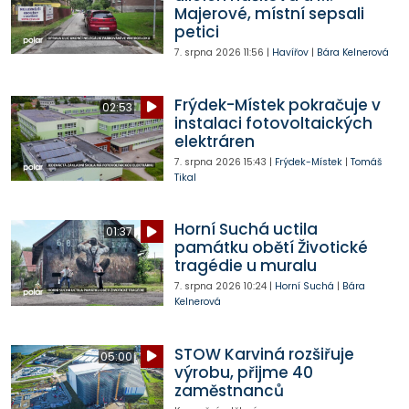
Majerové, místní sepsali
petici
7. srpna 2026
11:56
|
Havířov
|
Bára Kelnerová
Frýdek-Místek pokračuje v
02:53
instalaci fotovoltaických
elektráren
7. srpna 2026
15:43
|
Frýdek-Místek
|
Tomáš
Tikal
Horní Suchá uctila
01:37
památku obětí Životické
tragédie u muralu
7. srpna 2026
10:24
|
Horní Suchá
|
Bára
Kelnerová
STOW Karviná rozšiřuje
05:00
výrobu, přijme 40
zaměstnanců