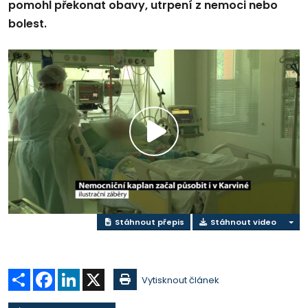
pomohl překonat obavy, utrpení z nemoci nebo
bolest.
Přehrát
video
Stáhnout přepis
Stáhnout video
Sdílet
Facebook
LinkedIn
X
Vytisknout článek