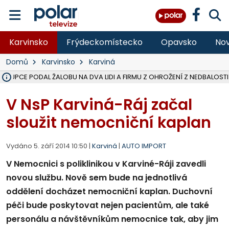
Karvinsko
Frýdeckomístecko
Opavsko
Nov
Domů
Karvinsko
Karviná
ÁSTUPCE PODAL ŽALOBU NA DVA LIDI A FIRMU Z OHROŽENÍ Z NEDBALOSTI
NA BÍLOVECKÝCH NOVÝCH DVORECH SE PO 84 LETECH ROZTOČILY L
KARVINSKÉ MOŘE ZÍSKÁ NOVÉ GASTRO ZÁZEMÍ S VYHLÍDKOVOU TER
REKONSTRUKCE MATEŘSKÉ ŠKOLY V CHLEBIČOVĚ MÍŘÍ DO FINÁLE, VÍ
CYKLISTU (74) SRAZIL V BRUNTÁLU KAMION, JE V OHROŽENÍ ŽIVOTA,
POLICIE HLEDÁ PŘÍPADNÉ SVĚDKY, KTEŘÍ POMŮŽOU OBJASNIT PRŮ
MS KRAJ DOKONČIL OPRAVU SILNICE MEZI VRBNEM A HEŘMANOVICEM
SMVAK NABÍZÍ V DOBĚ SUCHA VODU OBCÍM A FIRMÁM, CISTERNY JE
F-M POKRAČUJE V INSTALACI FOTOVOLTAICKÝCH ELEKTRÁREN, REP
SENIOR AKADEMIE V OPAVĚ ZAHÁJILA DALŠÍ BĚH, REPORTÁŽ NA POL
PLANETÁRIUM V OSTRAVĚ CHYSTÁ POZOROVÁNÍ ČÁSTEČNÉHO ZATMĚ
OPRAVA ULIC V HAVÍŘOVĚ UKONČÍ NELEGÁLNÍ PARKOVÁNÍ VE VNI
V HAVÍŘOVĚ SE TĚŽCE ZRANIL MOTORKÁŘ PO SRÁŽCE S AUTEM, INF
FC BANÍK OSTRAVA PROHRÁL V HRADCI KRÁLOVÉ 1:2, OD 43. MINUTY 
MOTORKÁŘ SRAZIL VE F-M NA PŘECHODU CHODCE, DLE POLICIE
V NsP Karviná-Ráj začal
sloužit nemocniční kaplan
Vydáno 5. září 2014 10:50 |
Karviná
|
AUTO IMPORT
V Nemocnici s poliklinikou v Karviné-Ráji zavedli
novou službu. Nově sem bude na jednotlivá
oddělení docházet nemocniční kaplan. Duchovní
péči bude poskytovat nejen pacientům, ale také
personálu a návštěvníkům nemocnice tak, aby jim