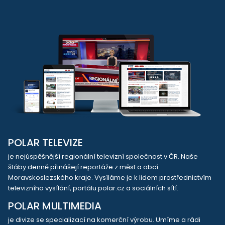
POLAR TELEVIZE
je nejúspěšnější regionální televizní společnost v ČR. Naše
štáby denně přinášejí reportáže z měst a obcí
Moravskoslezského kraje. Vysíláme je k lidem prostřednictvím
televizního vysílání, portálu polar.cz a sociálních sítí.
POLAR MULTIMEDIA
je divize se specializací na komerční výrobu. Umíme a rádi