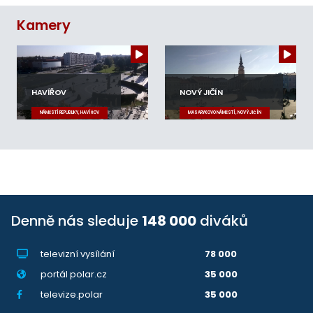
Kamery
HAVÍŘOV
NOVÝ JIČÍN
NÁMĚSTÍ REPUBLIKY, HAVÍŘOV
MASARYKOVO NÁMĚSTÍ, NOVÝ JIČÍN
Denně nás sleduje
148 000
diváků
televizní vysílání
78 000
portál polar.cz
35 000
televize.polar
35 000