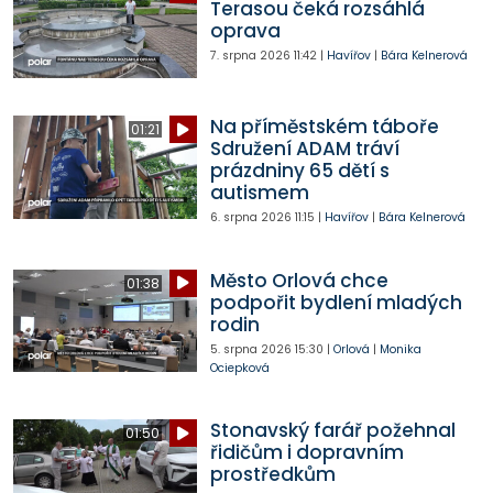
Terasou čeká rozsáhlá
oprava
7. srpna 2026
11:42
|
Havířov
|
Bára Kelnerová
Na příměstském táboře
01:21
Sdružení ADAM tráví
prázdniny 65 dětí s
autismem
6. srpna 2026
11:15
|
Havířov
|
Bára Kelnerová
Město Orlová chce
01:38
podpořit bydlení mladých
rodin
5. srpna 2026
15:30
|
Orlová
|
Monika
Ociepková
Stonavský farář požehnal
01:50
řidičům i dopravním
prostředkům