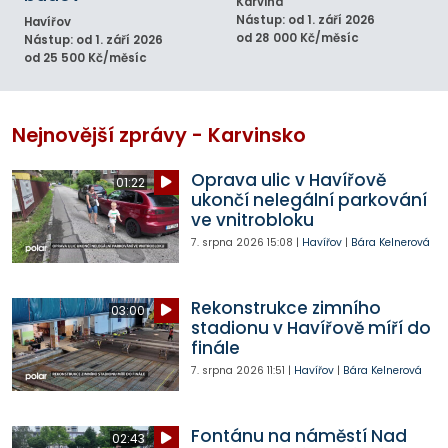
Karviná
Nástup: od 1. září 2026
Havířov
od 28 000 Kč/měsíc
Nástup: od 1. září 2026
od 25 500 Kč/měsíc
Nejnovější zprávy - Karvinsko
Oprava ulic v Havířově
01:22
ukončí nelegální parkování
ve vnitrobloku
7. srpna 2026
15:08
|
Havířov
|
Bára Kelnerová
Rekonstrukce zimního
03:00
stadionu v Havířově míří do
finále
7. srpna 2026
11:51
|
Havířov
|
Bára Kelnerová
Fontánu na náměstí Nad
02:43