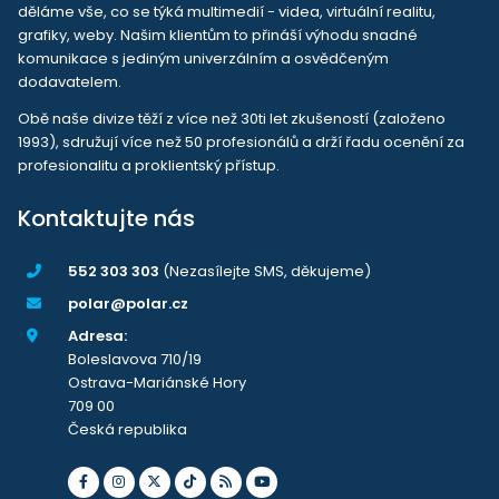
děláme vše, co se týká multimedií - videa, virtuální realitu,
grafiky, weby. Našim klientům to přináší výhodu snadné
komunikace s jediným univerzálním a osvědčeným
dodavatelem.
Obě naše divize těží z více než 30ti let zkušeností (založeno
1993), sdružují více než 50 profesionálů a drží řadu ocenění za
profesionalitu a proklientský přístup.
Kontaktujte nás
552 303 303
(Nezasílejte SMS, děkujeme)
polar@polar.cz
Adresa:
Boleslavova 710/19
Ostrava-Mariánské Hory
709 00
Česká republika